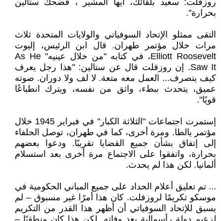
روزفلت: سعيد بلقائك، أيها المشير ، فضحك ستالين
بحرارة".
التقى ممثلو الإتحاد السوفياتي والولايات المتحدة ثلاث
مرات خلال مؤتمر طهران. قال ابن الرئيس، إليوت
Elliott Roosevelt، في كتابه "من خلال عينيه" As He
Saw It. إن روزفلت قال عن ستالين: "هذا رجل يعرف
كيف يتصرف... العمل معه متعة. لا لف ولا دوران. صوته
عميق، يتحدث ببطء، واثق من نفسه، ويترك انطباعًا
قويًا".
إستمرت اجتماعات "الثلاثة الكبار" في فبراير 1945 خلال
مؤتمر يالطا. ومرة أخرى، كما في طهران، توصل الحلفاء
إلى إتفاق بشأن جميع القضايا تقريبًا. ودعوا بعضهم
بحرارة، واتفقوا على الاجتماع مرة أخرى بعد استسلام
ألمانيا. لكن هذا لم يحدث.
... تم تعليق أعلام الحداد على جميع المباني الحكومية في
موسكو تكريمًا لروزفلت. كان هذا أمرًا غير مسبوق – لم
يسبق للإتحاد السوفياتي أن أظهر هذا القدر من التكريم
لزعيم دولة رأسمالية بعد وفاته. لكن هذا كان منطقيًا –