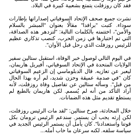
فقد كان روزفلت يتمتع بشعبية كبيرة في البلاد.
نشرت جميع صحف الإتحاد السوفياتي إصداراتها بإطارات
سوداء. كتبت "برافدا" مقالًا بعنوان "المبشر بالسلام
والأمن"، اختتمته بالكلمات التالية: "لتزدهر هذه الصداقة،
التي تم اختبارها في زمن الحرب، كنصب تذكاري عظيم
للرئيس روزفلت الذي رحل قبل الأوان".
في اليوم التالي لوصول خبر الوفاة، استقبل ستالين سفير
الولايات المتحدة في الإتحاد السوفياتي، أفيريل هاريمان،
ليعبر عن تعازيه. قال الدبلوماسي إن الزعيم السوفياتي
كان "في صدمة عميقة وحزن شديد، لم أره بهذا الحال
من قبل". وسأله ستالين عن تفاصيل وفاة روزفلت، لأنه
أراد التأكد من أنه لم يُسمم. لكن هاريمان بالطبع لم
يستطع تقديم مثل هذه الضمانات.
خلال المحادثة، صرخ ستالين: "لقد مات الرئيس روزفلت،
لكن إرثه يجب أن يستمر. سندعم الرئيس ترومان بكل
قوتنا واستعدادنا". كان يأمل أن يستمر الرئيس الجديد في
سياسة سلفه. لكنه سرعان ما خاب أمله...