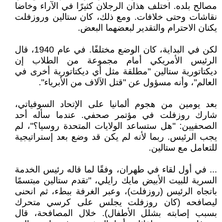
مصالح بلده. اختلف هذان الرجلان كثيرًا في الآراء وخاضا
نقاشات وحتى خلافات. ومع ذلك، كان ستالين وروزفلت
يكنان الاحترام والتقدير لبعضهما البعض.
لكن في البداية، كان الوضع مختلفًا. في عام 1940، قال
الرئيس الأمريكي أمام مجموعة من الطلاب إن
ديكتاتورية ستالين "مطلقة مثل أي ديكتاتورية أخرى في
العالم"، وأنه مسؤول عن "قتل الآلاف من الأبرياء".
بعد يومين من هجوم ألمانيا على الإتحاد السوفياتي،
شارك روزفلت في مؤتمر صحفي. عندما سأله أحد
الصحفيين: "هل ستساعد الولايات المتحدة روسيا؟"، لم
يجب الرئيس. ربما لأنه لم يكن قد وضع بعد إستراتيجية
للتعامل مع ستالين.
... في أول لقاء في طهران، وفقًا لما قاله رئيس الخدمة
السرية للبيت الأبيض مايك رايلي، "تقدم ستالين مبتسمًا
باتجاه الرئيس (روزفلت)، وعبر الغرفة ببطء، ثم انحنى
ليصافحه (كان روزفلت يجلس على كرسي متحرك
بسبب إصابته بشلل الأطفال). خلال المصافحة، قال