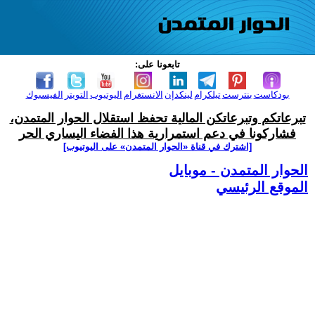
تابعونا على:
بودكاست
بنترست
تيلكرام
لينكدإن
الانستغرام
اليوتيوب
التويتر
الفيسبوك
تبرعاتكم وتبرعاتكن المالية تحفظ استقلال الحوار المتمدن،
فشاركونا في دعم استمرارية هذا الفضاء اليساري الحر
[اشترك في قناة ‫«الحوار المتمدن» على اليوتيوب]
الحوار المتمدن - موبايل
الموقع الرئيسي