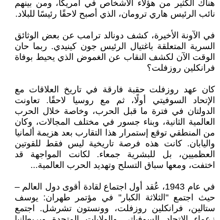
هناك الكثير من هؤلاء الأشخاص في أمريكا، ومن بينهم
نائب الرئيس هاري ترومان، الذي أصبح لاحقًا رئيسًا للبلاد.
في الآونة الأخيرة، كشف دونالد ترامب عن بعض الوثائق
السرية المتعلقة باغتيال الرئيس جون كينيدي. ربما حان
الوقت الآن لكشف النقاب عن الغموض الذي يحيط بوفاة
فرانكلين روزفلت؟
كان عهد روزفلت حقبة فارقة في تاريخ العلاقات مع
الإتحاد السوفيتي أولًا، ثم مع روسيا لاحقًا. تعاونت
الدولتان في فترة ما قبل الحرب، وخاصة خلال الحرب
العالمية الثانية، وبناء جسور في مختلف المجالات، وكان
من المنطقي توقع إستمرار هذا التقارب بعد هزيمة ألمانيا
واليابان. كانت هذه فرصة تاريخية ليس فقط للقوتين
العظميين، بل للبشرية جمعاء. لكانت المواجهة قد
اختفت، ومعها سباق التسلح وتهديد الحرب العالمية...
في عام 1943، عُقد أول اجتماع لقادة أقوى دول العالم –
حيث اجتمع "الثلاثة الكبار" في مؤتمر طهران: يوسف
ستالين، فرانكلين روزفلت، وونستون تشرشل. اجتمع
زعماء الإتحاد السوفياتي والولايات المتحدة وبريطانيا