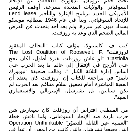
تحت حكم ترومان، تدهورت العلاقات بين الإتحاد
السوفياتي والولايات المتحدة بسرعة. أوقف الرئيس
الأمريكي الجديد برنامج الإعارة والتأجير Lend lease
للإتحاد السوفياتي، وبدأ في عام 1946 بمطالبة موسكو
بسداد ديون غير مبررة. ولم يعد أحد يتحدث عن القرض
المالي الضخم الذي وعد به روزفلت.
كتب ف. كاستيولا، مؤلف كتاب "التحالف المفقود
لروزفلت" The Lost Coalition of Roosevelt, F.
Castiolla: "لو عاش روزفلت لفترة أطول، لكان نجح
على الأرجح في الإنتقال إلى عالم ما بعد الحرب على
أساس إدارة الثلاثة الكبار ". وقالت صحيفة "نيويورك
تايمز" في مراجعة للكتاب إن "روزفلت كان يعتقد أن
العقبة المباشرة أمام تحقيق سلام متناغم بعد الحرب لم
تكن ستالين، بل تشرشل، الإمبريالي والاستعماري
العنيد".
من المنطقي افتراض أن روزفلت كان سيعارض شن
حرب باردة ضد الإتحاد السوفياتي، ولما ناقش خطة
"العملية غير القابلة للتصوّر" Operation Unthinkable
التي وضعها تشرشل، والتي كانت من المقرر أن تبدأ في