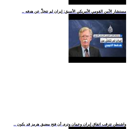
.. مستشار الأمن القومي الأمريكي الأسبق: إيران لم تتخلَّ عن هدفه
.. واشنطن تترقب اتفاق إيران وعمان وترى أن فتح مضيق هرمز قد يكون