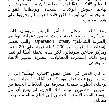
1 يوليو 1945. وفقًا لهذه الخطة، كان من المفترض أن
تهاجم جيوش الولايات المتحدة وبريطانيا القوات
السوفياتية في أوروبا. لكن قادة الغرب لم يجرؤوا على
هذه المغامرة.
ومع ذلك، سرعان ما أمر الرئيس ترومان قادته
العسكريين بوضع خطة جديدة تسمى "عملية توتاليتي
(الضربة الشاملة)" Operation Totality، والتي تقضي
بإسقاط ما يقرب من 200 قنبلة ذرية على 20 مدينة
ومركز صناعي سوفياتي. لكن هذه الخطة أيضًا لم تُنفذ.
ومع ذلك، إستمرت المحاولات النظرية لتدمير الإتحاد
السوفياتي...
... كان الدفن في نعش مغلق "إشارة مُبطَّنة" إلى أن
سياسة روزفلت تجاه موسكو قد "أُغلقت" وماتت معه.
برحيله، انطوت صفحة مشرقة من العلاقات الجيدة بين
القوتين العظميين. ومنذ ذلك الحين، لم يسع أي من
رؤساء البيت الأبيض اللاحقين إلى اتباع سياسة صريحة
مماثلة.