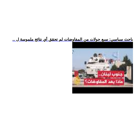
.. باحث سياسي: سبع جولات من المفاوضات لم تحقق أي نتائج ملموسة ل