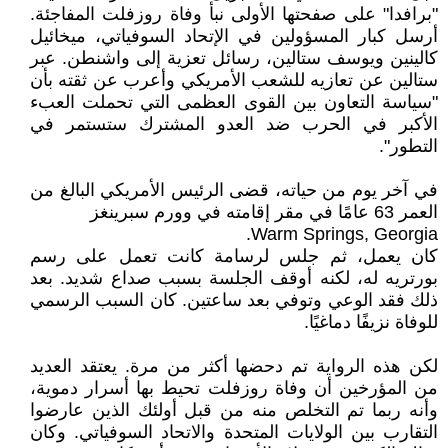
"برافدا" على صفحتها الأولى نبأ وفاة روزفلت المفاجئة.
أرسل كبار المسؤولين في الإتحاد السوفياتي، ميخائيل
كالينين ويوسف ستالين، رسائل تعزية إلى واشنطن. عبر
ستالين عن تعازيه للشعب الأمريكي وأعرب عن ثقته بأن
"سياسة التعاون بين القوى العظمى التي تحملت العبء
الأكبر في الحرب ضد العدو المشترك ستستمر في
التطور".
في آخر يوم من حياته، قضى الرئيس الأمريكي البالغ من
العمر 63 عامًا في مقر إقامته في وورم سبرينغز
Warm Springs, Georgia.
كان يعمل، ثم جلس لرسامة كانت تعمل على رسم
بورتريه له، لكنه أوقف الجلسة بسبب صداع شديد. بعد
ذلك فقد الوعي وتوفي بعد ساعتين. كان السبب الرسمي
للوفاة نزيفًا دماغيًا.
لكن هذه الرواية تم دحضها أكثر من مرة. يعتقد العديد
من المؤرخين أن وفاة روزفلت تحيط بها أسرار دموية،
وأنه ربما تم التخلص منه من قبل أولئك الذين عارضوا
التقارب بين الولايات المتحدة والاتحاد السوفياتي. وكان