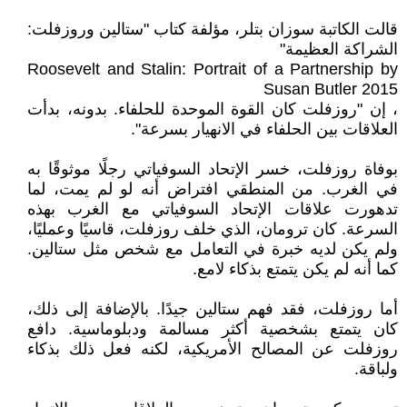
قالت الكاتبة سوزان بتلر، مؤلفة كتاب "ستالين وروزفلت:
الشراكة العظيمة"
Roosevelt and Stalin: Portrait of a Partnership by
Susan Butler 2015
، إن "روزفلت كان القوة الموحدة للحلفاء. بدونه، بدأت
العلاقات بين الحلفاء في الانهيار بسرعة".
بوفاة روزفلت، خسر الإتحاد السوفياتي رجلًا موثوقًا به
في الغرب. من المنطقي افتراض أنه لو لم يمت، لما
تدهورت علاقات الإتحاد السوفياتي مع الغرب بهذه
السرعة. كان ترومان، الذي خلف روزفلت، قاسيًا وعمليًا،
ولم يكن لديه خبرة في التعامل مع شخص مثل ستالين.
كما أنه لم يكن يتمتع بذكاء لامع.
أما روزفلت، فقد فهم ستالين جيدًا. بالإضافة إلى ذلك،
كان يتمتع بشخصية أكثر مسالمة ودبلوماسية. دافع
روزفلت عن المصالح الأمريكية، لكنه فعل ذلك بذكاء
ولباقة.