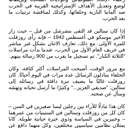
لوضع وتعديل الأهداف الإستراتيجية القريبة في الحرب
ضد ألمانيا النازية وحلفائها، وكذلك لمناقشة ترتيبات ما
بعد الحرب.
إذا كان ستالين قد التقى بتشرشل من قبل – حيث زار
الأخير موسكو في أغسطس 1942 – فإنه رأى روزفلت
للمرة الأولى. مع ذلك، تعارف الاثنان بشكل غير مباشر
في خريف العام الأول من الحرب، عندما بدأت مراسلات
"الثلاثة الكبار". تم تسجيل ما يقرب من 900 رسالة بينهم.
مع مرور الوقت، أصبحت المراسلات أكثر كثافة، وكان
الحلفاء يتبادلون الرسائل عدة مرات في اليوم أحيانًا. كان
روزفلت غالبًا ما يضيف نبرة دافئة في رسائله إلى
ستالين: "صديقي العزيز..." وكثيرًا ما أرسل تحياته وتهنئته
وسأل عن صحته.
كان هذا تبادلًا للآراء بين رجلين ليسا صغيرين في السن –
كان كل من روزفلت وستالين في الستينيات من عمرهما
– وخبيرين في السياسة وذوي خبرة حياتية طويلة. كانا
يمثلان نظامين سياسيين مختلفين، وكل منهما دافع عن