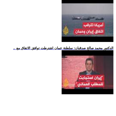
.. الدكتور محمد صالح صدقيان: سلطنة عمان اشترطت توافق الاتفاق مع