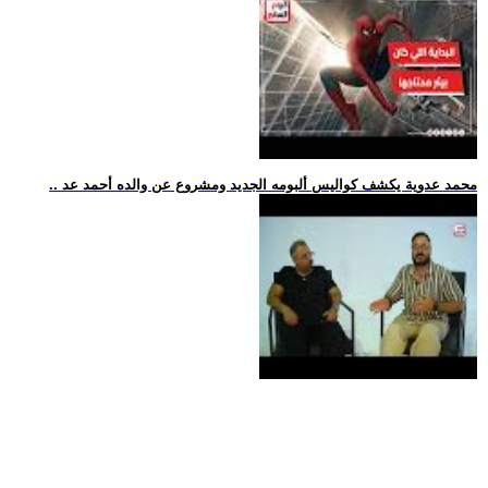
.. محمد عدوية يكشف كواليس ألبومه الجديد ومشروع عن والده أحمد عد