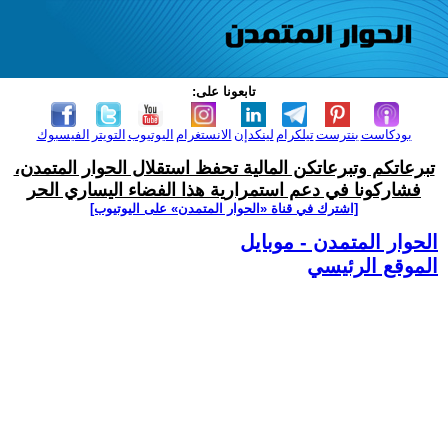
تابعونا على:
بودكاست
بنترست
تيلكرام
لينكدإن
الانستغرام
اليوتيوب
التويتر
الفيسبوك
تبرعاتكم وتبرعاتكن المالية تحفظ استقلال الحوار المتمدن،
فشاركونا في دعم استمرارية هذا الفضاء اليساري الحر
[اشترك في قناة ‫«الحوار المتمدن» على اليوتيوب]
الحوار المتمدن - موبايل
الموقع الرئيسي