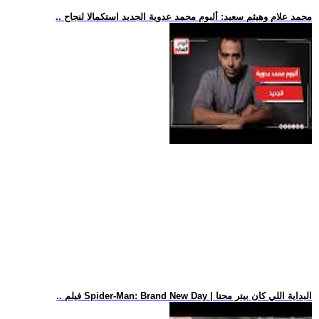
.. محمد علام وهيثم سعيد: ألبوم محمد عدوية الجديد استكمالا لنجاح
.. فيلم Spider-Man: Brand New Day | البداية اللي كان بيتر محتا