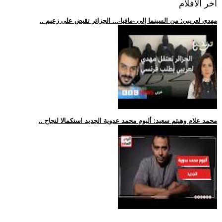
اخر الافلام
.. مهدي لعريبي: من السينما إلى -مافيا-... الجزائر تقبض على زعيم
.. محمد علام وهيثم سعيد: ألبوم محمد عدوية الجديد استكمالا لنجاح