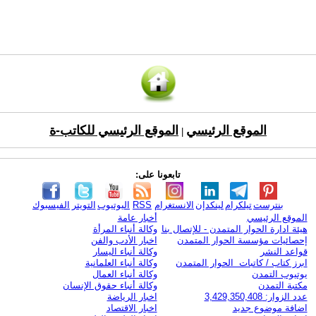
الموقع الرئيسي
الموقع الرئيسي للكاتب-ة
|
تابعونا على:
بنترست
تيلكرام
لينكدإن
الانستغرام
RSS
اليوتيوب
التويتر
الفيسبوك
الموقع الرئيسي
أخبار عامة
هيئة ادارة الحوار المتمدن - للإتصال بنا
وكالة أنباء المرأة
إحصائيات مؤسسة الحوار المتمدن
اخبار الأدب والفن
قواعد النشر
وكالة أنباء اليسار
ابرز كتاب / كاتبات الحوار المتمدن
وكالة أنباء العلمانية
يوتيوب التمدن
وكالة أنباء العمال
مكتبة التمدن
وكالة أنباء حقوق الإنسان
عدد الزوار: 3,429,350,408
اخبار الرياضة
اضافة موضوع جديد
اخبار الاقتصاد