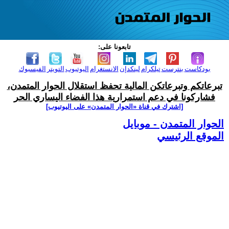
تابعونا على:
بودكاست
بنترست
تيلكرام
لينكدإن
الانستغرام
اليوتيوب
التويتر
الفيسبوك
تبرعاتكم وتبرعاتكن المالية تحفظ استقلال الحوار المتمدن،
فشاركونا في دعم استمرارية هذا الفضاء اليساري الحر
[اشترك في قناة ‫«الحوار المتمدن» على اليوتيوب]
الحوار المتمدن - موبايل
الموقع الرئيسي