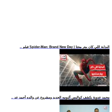
.. فيلم Spider-Man: Brand New Day | البداية اللي كان بيتر محتا
.. محمد عدوية يكشف كواليس ألبومه الجديد ومشروع عن والده أحمد عد