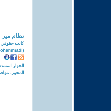
نظام مير
كاتب حقوقي 
(Nezam Mir Mohammadi)
الحوار المتمدن-العدد: 8316 - 25
المحور: مواض