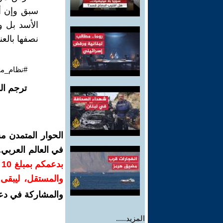
سبق وإن أع
الأسد بل 
نصفها بالعن
#نظام_مي
ترجم ال
الحوار المتمدن م
في العالم العربي
ب
والمستقل، ليبقى ص
والمشاركة في دع
المزيد.....