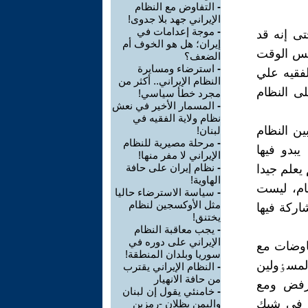
-
التفاوض مع النظام
الإيراني جهد بلا جدوى!
-
موجة إعدامات في
تى إنه قد
إيران؛ هل هو الخوف أم
نفس الوقت
الضعف؟
-
استرضاء ومسايرة
لفقيه علي
النظام الإيراني.. أكثر من
ى النظام
مجرد خطأ سياسي!
-
المسمار الأخير في نعش
نظام ولاية الفقيه في
ن النظام
لبنان!
-
مرحلة مصيرية للنظام
يبدو فيها
الإيراني لا مفر منها!
-
نظام إيران على حافة
يعلم جيدا
الهاوية!
ظام، ليست
-
سياسة الاسترضاء حاليا
مثل الأوکسجين لنظام
ارکة فيها
يختنق!
-
يجب معاقبة النظام
الإيراني على دوره في
جراء المفاوضات مع
سوريا وبلدان المنطقة!
المسٶولين
-
النظام الإيراني يقترب
من حافة الانهيار
لرفض ومع
-
خامنئي يقول إن لبنان
ء في شبك
واليمن يظلان -رمزين