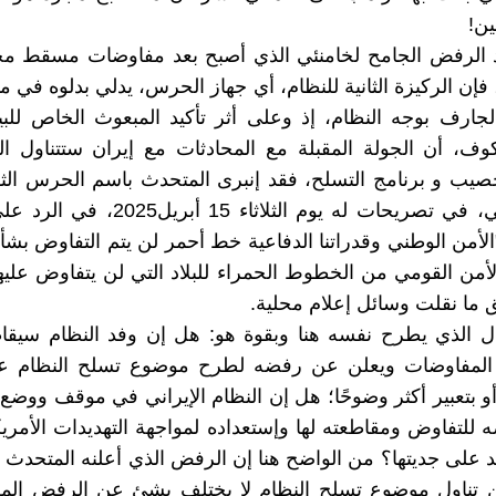
ين!
عد الرفض الجامح لخامنئي الذي أصبح بعد مفاوضات مسقط مج
إن الرکيزة الثانية للنظام، أي جهاز الحرس، يدلي بدلوه في مو
لجارف بوجه النظام، إذ وعلى أثر تأكيد المبعوث الخاص للب
وف، أن الجولة المقبلة مع المحادثات مع إيران ستتناول ا
خصيب و برنامج التسلح، فقد إنبرى المتحدث باسم الحرس ال
محمد نائيني، في تصريحات له يوم الثلاثاء 15
لأمن الوطني وقدراتنا الدفاعية خط أحمر لن يتم التفاوض بشأن
أمن القومي من الخطوط الحمراء للبلاد التي لن يتفاوض علي
ا نقلت وسائل إعلام محلية.
ل الذي يطرح نفسه هنا وبقوة هو: هل إن وفد النظام سيقاط
ن المفاوضات ويعلن عن رفضه لطرح موضوع تسلح النظام ع
و بتعبير أکثر وضوحًا؛ هل إن النظام الإيراني في موقف ووضع 
 للتفاوض ومقاطعته لها وإستعداده لمواجهة التهديدات الأمريكي
يد على جديتها؟ من الواضح هنا إن الرفض الذي أعلنه المتحدث 
تناول موضوع تسلح النظام لا يختلف بشئ عن الرفض الم