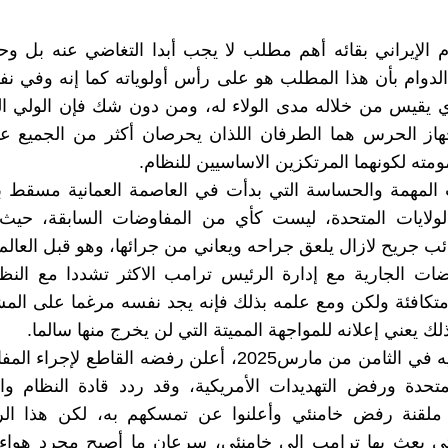
ام الإيراني بقائه أهم مطلب لا يجب أبدا التغاضي عنه بل وح
لدوام بأن هذا المطلب هو على رأس أولوياته کما إنه وفي 
ذي يقيس من خلاله مدى الولاء له، ومن دون شك فإن الولي ا
هاز الحرس هما الطرفان اللذان يحرصان أکثر من الجميع عل
مته لکونهما المرتکزين الاساسيين للنظام.
المهمة والحساسة التي بدأت في العاصمة العمانية مسقط بي
الولايات المتحدة، ليست کأي من المفاوضات السابقة، حيث 
ئب جريح لازال يلعق جراحه ويعاني من جرائها، وهو قبل العالم 
ضات الجارية مع إدارة الرئيس ترامب الاکثر تشددا مع الن
کافئة ولکن ومع علمه بذلك فإنه يجد نفسه مرغما على المش
ك يعني إعلانه للمواجهة المميتة التي لن يخرج منها سالما.
الولي الفقيه في الثامن من مارس2025، أعلن رفضه القاطع لإ
لمتحدة ورفض التهديدات الأمريكية، وقد ردد قادة النظام و
 ملقنة رفض خامنئي وأعلنوا عن تمسکهم به، لکن هذا ا
لتي بعث بها ترامب الى خامنئي، سرعان ما أصبح مجرد هوا