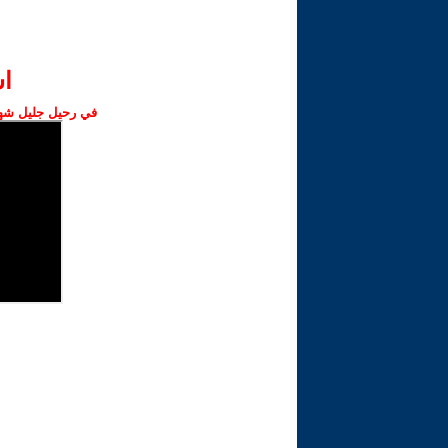
ا‫
في رحيل جليل شهبا