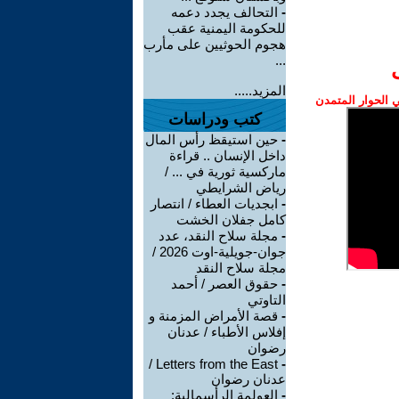
-
التحالف يجدد دعمه
للحكومة اليمنية عقب
هجوم الحوثيين على مأرب
...
المزيد.....
الحوار المتمدن
كتب ودراسات
-
حين استيقظ رأس المال
داخل الإنسان .. قراءة
ماركسية ثورية في ... /
رياض الشرايطي
-
ابجديات العطاء / انتصار
كامل جفلان الخشت
-
مجلة سلاح النقد، عدد
جوان-جويلية-اوت 2026 /
مجلة سلاح النقد
-
حقوق العصر / أحمد
التاوتي
-
قصة الأمراض المزمنة و
إفلاس الأطباء / عدنان
رضوان
Letters from the East /
-
عدنان رضوان
-
العولمة الرأسمالية: