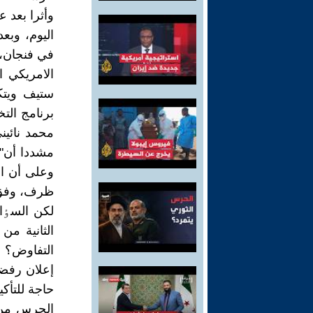
وأثرا بعد ع
اليوم، وب
في فنجان، ف
الامريکي ا
ستيف ويتك
برنامج الت
مشددا أن"ا
وعلى أن ال
ظرف، وفق م
لکن السٶا
الثانية م
التفاوض؟ أ
إعلان رفضه
حاجة للتأک
الحرس من 