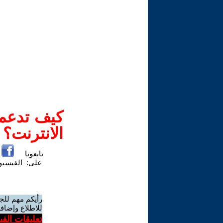
كيف تدعم-
الانترنت؟
تابعونا
على:
الفيسب
رأيكم مهم للج
للاطلاع وإضافة
تعليقات الف