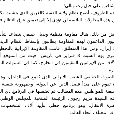
شاقين على حبل رث وبالي!
 الظروف، أصبح نظام ولاية الفقيه كالغريق الذي يتشبث ب
ن هذه المحاولات البائسة لن تؤدي إلا إلى تعميق غرق النظام 
ض من ذلك، هناك مقاومة منظمة وبديل حقيقي يتصاعد شأنه ي
انيون الداعمون لهذه المقاومة يطالبون بإسقاط النظام الدين
إيران. ومن هذا المنطلق، قامت المقاومة الإيرانية بالتخط
مظاهرة كبرى يوم السبت 8 فبراير في باريس، حيث من المت
اف من الإيرانيين المقيمين في الخارج، كما في السنوات ال
رة.
لصوت الحقيقي للشعب الإيراني الذي يُقمع في الداخل، وهم
ة تقوم على مبدأ فصل الدين عن الدولة، وجمهورية شعبية ت
حقيقية للمواطنين. هذه المطالب تم تضمينها في البرنامج ذي ا
ه السيدة مريم رجوي، الرئيسة المنتخبة للمجلس الوطني 
 لفترة الانتقال، وهو برنامج حظي بتأييد آلاف الشخصيات 
 في مختلف أنحاء العالم.