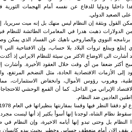
ا داخليا ودوليا للدفاع عن نفسه أمام الهجمات الثورية ف
على الصعيد الدولي.
يمکن القول وبثقة إن النظام ليس منهك بل إنه ميت سريريا، إ
من الدولارات ذهبت هدرا في المغامرات الطائشة للنظام في
رنامجه النووي والصاروخي ناهيك عن الفساد الذي يمکن وصف
 إبتلع ويبتلع ثروات البلاد بلا حساب، وإن الافتتاحية التي ا
 أشارت الى الاوضاع الاکثر من سيئة للنظام الايراني إذ أکدت 
صبح أكثر ضعفا من أي وقت خلال العقود الأخيرة. وأشارت إ
ود إلى الأزمات الاقتصادية الحادة، مثل التضخم المرتفع، وان
وطنية، وهروب رؤوس الأموال، وانخفاض الاستثمارات، مما
اقتصاد الإيراني من الداخل. كما أن القمع الوحشي للاحتجاج
نين العاديين ضد النظام.
قوط نظام الشاه، لوجدنا إنها أسوأ بکثير إذ أنها ليست مجرد 
ا النظام بل وحتى تبدو إنها أيامه الاخيرة، وإن النظام في 
ا، يقف الان أمام منعطف حساس وخطير بحيث يبدو کإنسان ير