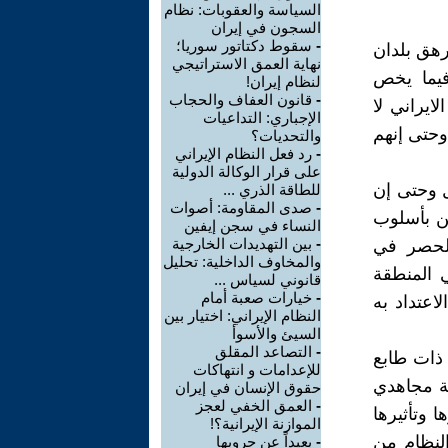
السياسة والعقوبات: نظام
السجون في إيران
-
سقوط دكتاتور سوريا؛
وأرهق بلدان
نهاية العمق الاستراتيجي
فيما يخص
لنظام إيران!
-
قانون العفاف والحجاب
لايراني لا
الإجباري: التداعيات
وحتى إنهم
والتحديات؟
-
رد فعل النظام الإيراني
على قرار الوكالة الدولية
ل وحتى إن
للطاقة الذري ...
-
صدى المقاومة: أصوات
هن بأسلوب
النساء في سجن إيفين
-
بين التهديدات الخارجية
الحصر في
والمخاوف الداخلية: تحليل
 المنطقة
قانوني لسياس ...
-
خيارات صعبة أمام
اعتداد به
النظام الإيراني: اختيار بين
السيئ والأسوأ
-
التصاعد المقلق
نتفاضات ذات طابع
للإعدامات و انتهاكات
ة مجاهدي
حقوق الإنسان في إيران
-
العمق الخفي لعجز
 وتأثيرها
الموازنة الإيرانية؟!
النظام من
-
بعيداً عن حروبها