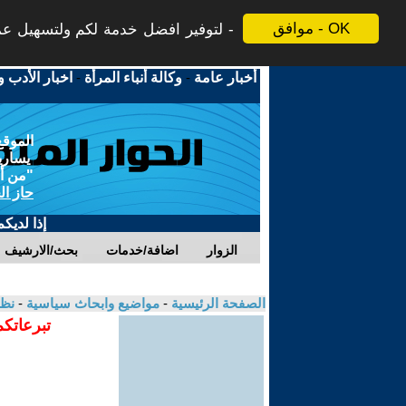
موافق - OK
لتوفير افضل خدمة لكم ولتسهيل عملي
أخبار عامة
-
وكالة أنباء المرأة
-
اخبار الأدب و
الموقع
يسارية
"من أج
حاز ال
إذا لديك
الزوار
اضافة/خدمات
بحث/الارشيف
الصفحة الرئيسية
-
مواضيع وابحاث سياسية
-
نظا
تبرعاتكم