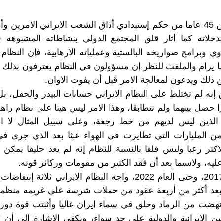
بعد أکثر من 45 عاما من حکم إستبدادي أذاق الشعب الايراني الامرين 
دخلاته کما أثار قلق المجتمع الدولي بنشاطاته المشبوهة 
وي وبرامج صواريخه البالستية وعملياته الارهابية، فإن النظام ا
ا يرام والملفت للنظر إن مسؤولون في النظام يعترفون بذلك 
ذلك ويدعون لمعالجة الامر قبل أن يفوت الاوان.
إنه لم تختلط على النظام الايراني حسابات البيدر والحقل، ب
را حصل بينهما ولم تتطابقا، وهذا الامر ليس هينا على نظام را
 الذين ليس لديهم من خط رجعة، وعلى سبيل المثال لا 
 المليارات التي تطايرت في الهواء عبثا بعد الذي جرى في
کثر رعبا وليس قلقا بالنسبة للنظام إنه لم يعد حليفا يمکن ال
ليه، ولاسيما بعد أن فقد الکثير من مقومات ورکائز قوته.
من العام 2017، وحتى العام 2022، واجه النظام الايراني ثلاثة إ
عد أکثر من أربعة عقود من حملات شرسة على غريمه منظم
نهضت من الرماد وحلق في سماء إيران عاليا وأثبتت قوة دورها
ن الايرانية والدولية على حد سواء، ويکفي الإشارة الى أن 