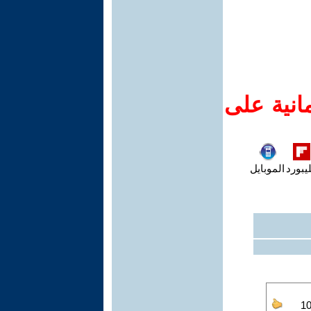
انية على
يبورد
الموبايل