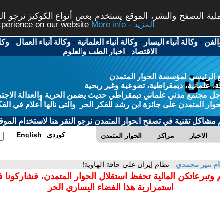
ة التصفح والنشر، الموقع يستخدم بعض أنواع الكوكيز نرجو النق
More info - المزيد
experience on our website
الفن
-
وكالة أنباء اليسار
-
وكالة أنباء العلمانية
-
وكالة أنباء العمال
-
وكا
الاقتصاد
-
اخبار الطب والعلوم
 الرئيسي لمؤسسة الحوار المتمدن
، علمانية، ديمقراطية، تطوعية وغير ربحية
ل مجتمع مدني علماني ديمقراطي حديث يضمن الحرية والعدالة الاجتم
حوار المتمدن على جائزة ابن رشد للفكر الحر والتى نالها أعلام في الفك
م مشاكل تقنية في تصفح الحوار المتمدن نرجو النقر هنا لاستخدام الموقع
كوردي
English
الاخبار
مراكز
الحوار المتمدن
م مير محمدي
- نظام إيران على حافة الهاوية!
 وتبرعاتكن المالية تحفظ استقلال الحوار المتمدن، فشاركونا 
استمرارية هذا الفضاء اليساري الحر