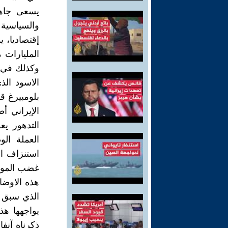
يسعى جاهد
والسياسية 
إقتصاديا، 
المليارات 
وکذلك في ب
الاسود الذي
بلومبيرغ قد
الإيراني أ
التدهور يع
العملة ال
استنزاف ال
غضب المواط
الذي سبق س
يواجهها هذ
ذکرناه آنف