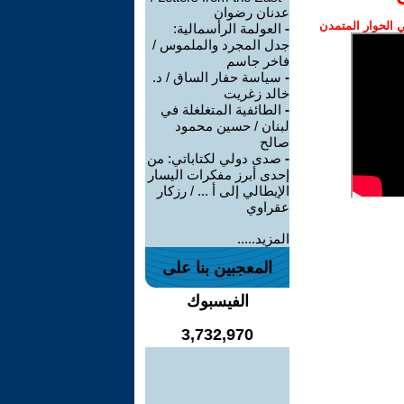
عدنان رضوان
الحوار المتمدن
-
العولمة الرأسمالية:
جدل المجرد والملموس /
فاخر جاسم
-
سياسة حفار الساق / د.
خالد زغريت
-
الطائفية المتغلغلة في
لبنان / حسين محمود
صالح
-
صدى دولي لكتاباتي: من
إحدى أبرز مفكرات اليسار
الإيطالي إلى أ ... / رزكار
عقراوي
المزيد.....
المعجبين بنا على
الفيسبوك
3,732,970