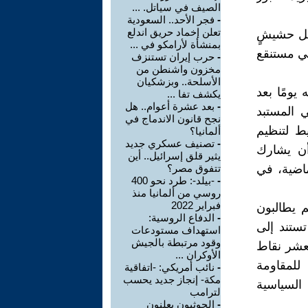
الصيف في سياتل. ...
-
فجر الأحد.. السعودية
تعلن إخماد حريق اندلع
كل حشیشٍ
بمنشأة لأرامكو في ...
في مستنقع
-
حرب إيران تستنزف
مخزون واشنطن من
الأسلحة.. وبزشكيان
ومًا بعد
يكشف تفا ...
-
بعد عشرة أعوام.. هل
ي المستبد
نجح قانون الاندماج في
يط لتنظيم
ألمانيا؟
-
تصنيف عسكري جديد
وقع أن يشارك
يثير قلق إسرائيل.. أين
ماضية، في
تتفوق مصر؟
-
-بيلد-: طرد نحو 400
روسي من ألمانيا منذ
فبراير 2022
 يطالبون
-
الدفاع الروسية:
ستند إلى
استهداف مستودعات
وقود مرتبطة بالجيش
لعشر نقاط
الأوكران ...
للمقاومة
-
نائب أمريكي: -اتفاقية
مكة- إنجاز جديد يحسب
السياسية
لترامب
-
الحوثيون يعلنون