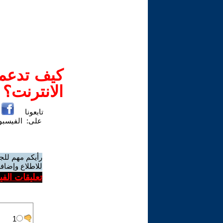
كيف تدعم-
الانترنت؟
تابعونا
على:
الفيسب
رأيكم مهم للج
للاطلاع وإضافة
تعليقات الف