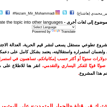
ر_محمدي (هاشتاغ)
Nezam_Mir_Mohammadi#
موضوع إلى لغات أخرى -
ate the topic into other languages
Powered by
Translate
شروع تطوعي مستقل يسعى لنشر قيم الحرية، العدالة الاجتم
. ولضمان استمراره واستقلاليته، يعتمد بشكل كامل على دعمك
دعمكم بمبلغ 10 دولارات سنويًا أو أكثر حسب إمكانياتكم، تساهمون في استم
وتًا قويًا للفكر اليساري والتقدمي
،
انقر هنا للاطلاع على 
م هذا المشروع
.
شترك في قناة «الحوار المتمدن» على اليوتيوب