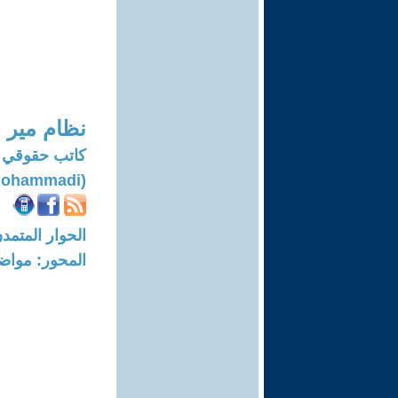
نظام مير
كاتب حقوقي 
(Nezam Mir Mohammadi)
الحوار المتمدن-العدد: 8244 - 5
المحور: مواض