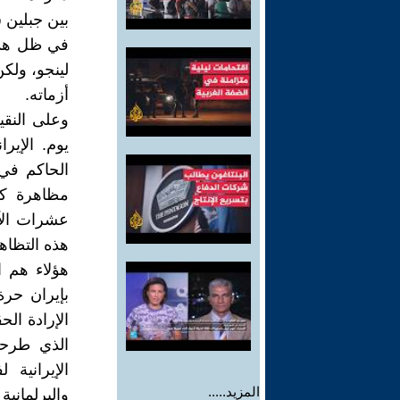
بين جبلين 
في ظل هذه
لينجو، ولك
أزماته.
وعلى النقي
يوم. الإير
الحاكم في 
عشرات الآل
هذه التظاه
هؤلاء هم ا
بإيران حر
الإرادة ال
الذي طرحت
الإيرانية
المزيد.....
والبرلمانية