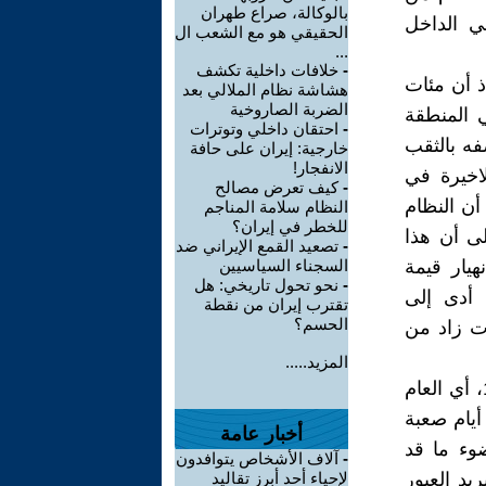
بالوكالة، صراع طهران
ي الداخل
الحقيقي هو مع الشعب ال
...
-
خلافات داخلية تكشف
ذ أن مئات
هشاشة نظام الملالي بعد
الضربة الصاروخية
 المنطقة
-
احتقان داخلي وتوترات
ه بالثقب
خارجية: إيران على حافة
الانفجار!
لاخيرة في
-
كيف تعرض مصالح
أن النظام
النظام سلامة المناجم
للخطر في إيران؟
لى أن هذا
-
تصعيد القمع الإيراني ضد
هيار قيمة
السجناء السياسيين
-
نحو تحول تاريخي: هل
 أدى إلى
تقترب إيران من نقطة
الحسم؟
ات زاد من
المزيد.....
هذه الاوضاع لو دققنا النظر فيها وقمنا بمقارنتها بنظيراتها في العام 1978، أي العام
أيام صعبة
أخبار عامة
ضوء ما قد
-
آلاف الأشخاص يتوافدون
يد العبور
لإحياء أحد أبرز تقاليد