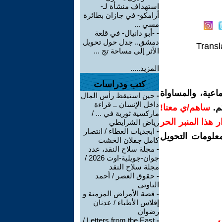
استهداف منشأة لـ-
أرامكو- في جازان بطائرة
مسي ...
-
-أبو دانيال- في قلعة
دمشق.. جدل حول تحويل
Transl
الأثر إلى مساحة تج ...
المزيد.....
كتب ودراسات
اعية، والمساواة
-
حين استيقظ رأس المال
داخل الإنسان .. قراءة
م.
ساهم/ي معنا!
ماركسية ثورية في ... /
رار هذا المنبر الحر
رياض الشرايطي
-
ابجديات العطاء / انتصار
معلومات التحويل
كامل جفلان الخشت
-
مجلة سلاح النقد، عدد
جوان-جويلية-اوت 2026 /
مجلة سلاح النقد
-
حقوق العصر / أحمد
التاوتي
-
قصة الأمراض المزمنة و
إفلاس الأطباء / عدنان
رضوان
Letters from the East /
-