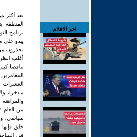
المنطقة بت
اخر الافلام
برنامج النو
يبدو على م
يحذرون من 
أغلب الظن 
تناقضا کبي
المغامرين
العشرات من
مٶخرا، والا
والمراهنة ع
سياسي، وب
خلق فإنها 
في الساحتي