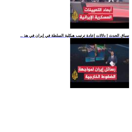
.. سياق الحدث | دلالات إعادة ترتيب هيكلية السلطة في إيران في هذ