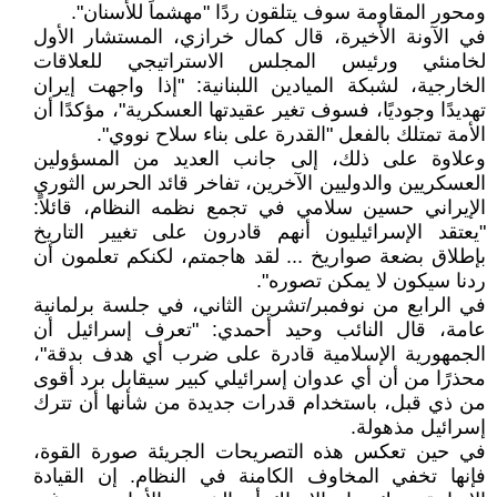
ومحور المقاومة سوف يتلقون ردًا "مهشماً للأسنان".
في الآونة الأخيرة، قال كمال خرازي، المستشار الأول
لخامنئي ورئيس المجلس الاستراتيجي للعلاقات
الخارجية، لشبكة الميادين اللبنانية: "إذا واجهت إيران
تهديدًا وجوديًا، فسوف تغير عقيدتها العسكرية"، مؤكدًا أن
الأمة تمتلك بالفعل "القدرة على بناء سلاح نووي".
وعلاوة على ذلك، إلى جانب العديد من المسؤولين
العسكريين والدوليين الآخرين، تفاخر قائد الحرس الثوري
الإيراني حسين سلامي في تجمع نظمه النظام، قائلاً:
"يعتقد الإسرائيليون أنهم قادرون على تغيير التاريخ
بإطلاق بضعة صواريخ ... لقد هاجمتم، لكنكم تعلمون أن
ردنا سيكون لا يمكن تصوره".
في الرابع من نوفمبر/تشرين الثاني، في جلسة برلمانية
عامة، قال النائب وحيد أحمدي: "تعرف إسرائيل أن
الجمهورية الإسلامية قادرة على ضرب أي هدف بدقة"،
محذرًا من أن أي عدوان إسرائيلي كبير سيقابل برد أقوى
من ذي قبل، باستخدام قدرات جديدة من شأنها أن تترك
إسرائيل مذهولة.
في حين تعكس هذه التصريحات الجريئة صورة القوة،
فإنها تخفي المخاوف الكامنة في النظام. إن القيادة