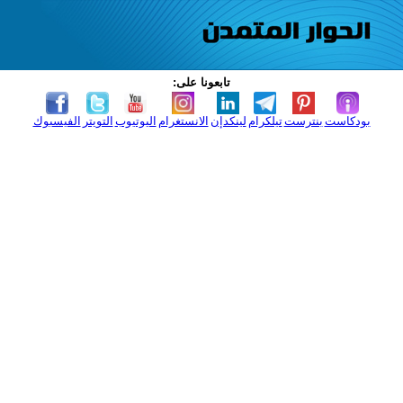
تابعونا على:
بودكاست
بنترست
تيلكرام
لينكدإن
الانستغرام
اليوتيوب
التويتر
الفيسبوك