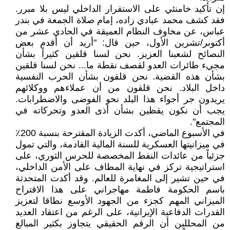
إن تأكيد خامنئي على الاستقرار الداخلي ليس بلا مبرر.
فقد كشف محمد عبادي زاده، إمام صلاة الجمعة في بندر
عباس، عن مخاوف النظام العميقة في الحادي عشر من
أكتوبر/تشرين الأول، حين قال: "أريد أن أقدم بعض
النصائح لشعبنا العزيز. نحن لسنا قلقين كثيراً بشأن
مجيء طائرات العدو لقصف نقطة ما... نحن لسنا قلقين
بشأن هذه القضية. نحن قلقون بشأن الحرب النفسية
داخل البلاد. نحن قلقون من أن عملاءهم ووكلائهم
يريدون جر أجواء هذا البلد نحو الفوضى والاضطرابات.
يجب أن نكون يقظين بشأن أذى العدو وتحركاته في
المجتمع".
في الأسبوع الماضي، أكدت الزيادة المقترحة بنسبة 200٪
في ميزانيتها العسكرية للسنة المالية القادمة، والتي تمول
جزئياً من عائدات النفط المخصصة للحرس الثوري، على
استراتيجية تركز في نهاية المطاف على الأمن الداخلي،
في حين تشير إلى المغامرة للعالم. وقد أكدت المتحدثة
باسم الحكومة فاطمة مهاجراني على هذا الاقتراح
الميزاني المهم كجزء من الجهود الأوسع نطاقا لتعزيز
القدرات الدفاعية الإيرانية، على الرغم من اعتقاد العديد
من المحللين أن الرقم الحقيقي يتجاوز بكثير المبالغ