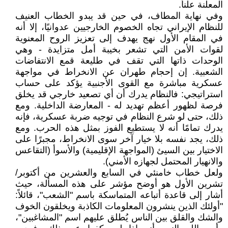
المعلنة علناً.
وفي نهاية المطاف، في حين قد يبدو الخطاب العنيف
للنظام الإيراني تجاه الخصوم الخارجيين عدوانيًا، إلا أنه
في المقام الأول نهج يهدف إلى تعزيز الروح المعنوية
لقوات الأمن التي تشعر بخيبة أمل متزايدة - وهي
الوحدات ذاتها التي تقف في طليعة قمع الانتفاضات
الشعبية. إن إحجام طهران عن الانخراط في مواجهة
عسكرية مباشرة مع القوى الأجنبية يؤكد على حساب
استراتيجي: فالنظام يدرك أن أي تصعيد خارجي قد يخلق
فرصة لظهور أعظم تهديد له - المعارضة الداخلية. ومع
ذلك، حتى لو شرع النظام في توجيه ضربة عسكرية، فإنه
يدرك تمامًا أنه لا يستطيع الفوز بمثل هذه الحرب. ومع
ذلك، يجد نفسه بلا خيار آخر سوى الانخراط، مجبرًا على
الاختيار بين السيئ (المواجهة الإقليمية) والأسوأ (التقاعس
والانهيار المحتمل لجهازه الأمني).
ولعل خطاب خامنئي في السابع والعشرين من أكتوبر/
تشرين الأول هو أوضح مؤشر على هذه المسألة، حيث
أشار إلى قاعدة أتباعه المتماسكة باسم "الشعب"، قائلاً:
"أولئك الذين ينشرون المعلومات الكاذبة ويخلقون الخوف
والشك والقلق بين الناس يُطلق عليهم اسم "المشاغبين"،