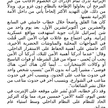
الإيرانية تدرك تمام الإدراك أن الخصوم الأجانب من غير
المرجح أن يحاولوا الإطاحة بالنظام دون غزو بري. وبدلاً
من ذلك، فإن التهديد الأكثر إلحاحاً يأتي من داخل الأمة
الإيرانية نفسها.
كان هذا القلق واضحاً خلال خطاب خامنئي في السابع
والعشرين من أكتوبر/تشرين الأول، بعد يوم واحد من
شن إسرائيل غارات جوية استهدفت مواقع عسكرية
إيرانية. وفي اجتماع مع عائلات قوات الأمن التي قُتلت
في المواجهات المحلية والمناوشات الحضرية الأخيرة،
أكد خامنئي على أهمية الحفاظ على الاستقرار الداخلي.
وقال: "عندما أدركنا أهمية الأمن للبلاد، أدركنا أن الأمن
يجب أن يُحمى - سواء من قبل الشرطة أو قوات الباسيج
أو وكالات الاستخبارات ... أينما كان هناك أمن، هناك
فوضى"، مشيراً إلى أنه بدون الأمن "يتسبب شخص واحد
في حدوث متاعب على الحدود، ويتسبب آخر في حدوث
متاعب في الشوارع، ويتسبب آخر في حدوث متاعب من
خلال نشر الشائعات".
وقد ذكر خطابه، الذي نُشر على موقعه على الإنترنت في
نفس اليوم، كلمة "الأمن" خمسين مرة، مما يؤكد التركيز
الحاد للنظام على النظام الداخلي وسط استياء عام
متزايد.