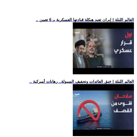
.. العالم الليلة | إيران تعيد هيكلة قيادتها العسكرية بـ 6 تعيين
.. العالم الليلة | خنق العائدات وتجفيف السيولة.. رهانات أميركية