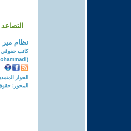
التصاعد 
نظام مير
كاتب حقوقي 
(Nezam Mir Mohammadi)
الحوار المتمدن-العدد: 8153 - 24
المحور: حقوق