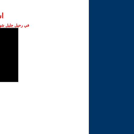
ا‫
في رحيل جليل شهبا