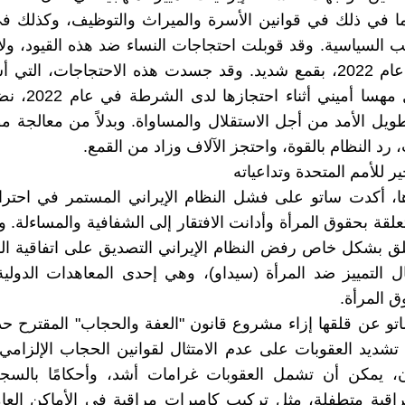
بما في ذلك في قوانين الأسرة والميراث والتوظيف، وكذلك 
ب السياسية. وقد قوبلت احتجاجات النساء ضد هذه القيود، ول
احتجاجات عام 2022، بقمع شديد. وقد جسدت هذه الاحتجاجات، التي
جديد مقتل مهسا أميني
الطويل الأمد من أجل الاستقلال والمساواة. وبدلاً من معالجة 
 رد النظام بالقوة، واحتجز الآلاف وزاد من القمع.
خير للأمم المتحدة وتداعياته
، أكدت ساتو على فشل النظام الإيراني المستمر في احترام
تعلقة بحقوق المرأة وأدانت الافتقار إلى الشفافية والمساءلة. 
قلق بشكل خاص رفض النظام الإيراني التصديق على اتفاقية ا
 التمييز ضد المرأة (سيداو)، وهي إحدى المعاهدات الدولية
ق المرأة.
و عن قلقها إزاء مشروع قانون "العفة والحجاب" المقترح حديث
شديد العقوبات على عدم الامتثال لقوانين الحجاب الإلزام
ون، يمكن أن تشمل العقوبات غرامات أشد، وأحكامًا بالسج
اقبة متطفلة، مثل تركيب كاميرات مراقبة في الأماكن العا