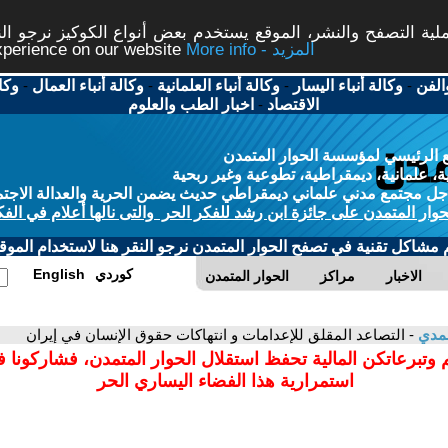
ة التصفح والنشر، الموقع يستخدم بعض أنواع الكوكيز نرجو النق
More info - المزيد
experience on our website
الفن
-
وكالة أنباء اليسار
-
وكالة أنباء العلمانية
-
وكالة أنباء العمال
-
وكا
الاقتصاد
-
اخبار الطب والعلوم
 الرئيسي لمؤسسة الحوار المتمدن
، علمانية، ديمقراطية، تطوعية وغير ربحية
ل مجتمع مدني علماني ديمقراطي حديث يضمن الحرية والعدالة الاجتم
حوار المتمدن على جائزة ابن رشد للفكر الحر والتى نالها أعلام في الفك
م مشاكل تقنية في تصفح الحوار المتمدن نرجو النقر هنا لاستخدام الموقع
كوردي
English
الاخبار
مراكز
الحوار المتمدن
حمدي
- التصاعد المقلق للإعدامات و انتهاكات حقوق الإنسان في إيران
 وتبرعاتكن المالية تحفظ استقلال الحوار المتمدن، فشاركونا 
استمرارية هذا الفضاء اليساري الحر