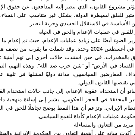
ويؤثر مشروع القانون، الذي ينظر إليه المدافعون عن حقوق ال
مثير للقلق لسيطرة الدولة، بشكل غير متناسب على النساء،
الأساسية في الاستقلال الجسدي وحرية التعبير.
ر للقلق في عمليات الإعدام والحق في الحياة
ير الضوء أيضًا على زيادة عمليات الإعدام، حيث تم إعدام ما 
93 شخصًا في أغسطس 2024 وحده. وقد شملت ما يقرب من نصف
ق بالمخدرات، في حين استندت حالات أخرى إلى تهم أمنية غ
الفساد في الأرض" أو "شن حرب ضد الله". وهذه التهم، الت
تهداف المعارضين السياسيين، مدانة دوليًا لفشلها في تلبية ع
تي يقتضيها القانون الدولي.
و أن استخدام عقوبة الإعدام، إلى جانب حالات استخدام القو
ير المحققة في الحجز الحكومي، يشير إلى إساءة منهجية دا
نظام الإيراني. وتزعم أن هذا النمط يوضح تجاهلًا للحق في ال
كومة عمليات الإعدام كأداة للقمع السياسي.
 مزيد من التعاون والمساءلة
 أكدت ساتو على أهمية التعاون بين الحكومة الإيرانية والهيئا