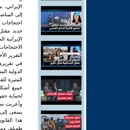
الإيراني، 
إلى المناص
الإيرانية 
الاحتجاجات،
التقرير الأ
في تقريرها
الدولية الم
المثيرة لل
جميع أشكال
لحماية حقو
وأعربت سات
يسعى إلى ت
هذا القان
طويلة، ومر