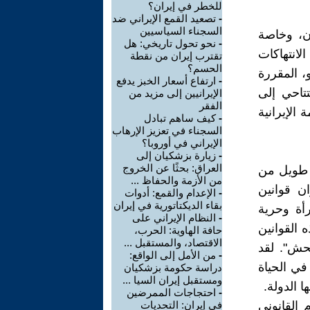
للخطر في إيران؟
-
تصعيد القمع الإيراني ضد
السجناء السياسيين
ان، وخاصة
-
نحو تحول تاريخي: هل
لانتهاكات
تقترب إيران من نقطة
الحسم؟
، المقررة
-
ارتفاع أسعار الخبز يدفع
تتاحي إلى
الإيرانيين إلى مزيد من
الفقر
لحكومة الإيرانية
-
كيف ساهم تبادل
السجناء في تعزيز الإرهاب
الإيراني في أوروبا؟
-
زيارة بزشكيان إلى
العراق: بحثًا عن الخروج
خ طويل من
من الأزمة والحفاظ ...
ة عام 1979، فرضت إيران قوانين
-
الإعدام والقمع: أدوات
بقاء الديكتاتورية في إيران
أة وحرية
-
النظام الإيراني على
 القوانين
حافة الهاوية: الحرب،
الاقتصاد، والمستقبل ...
حش". لقد
-
من الأمل إلى الواقع:
في الحياة
دراسة حكومة بزشكيان
ومستقبل إيران السيا ...
ا الدولة.
-
احتجاجات الممرضين
 القانوني
في إيران: التحديات