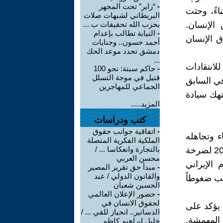
-
“زاير” تحت المجهر
اءً، وحثت
البريطاني لشبهات صلات
الإنسان.
بحزب الله تحقيقات ب ...
-
النيابة تطالب بإعدام
ق الإنسان
أحمد حسون.. وجنايات
دمشق تحدد موعد الحك
...
لانتقادات
-
حاكم سبتة: نحو 100
قتيل في موجة التسلل
في السابق
الجماعي للمهاجرين
تهك سيادة
المزيد.....
كتب ودراسات
-
اتفاقية جوانب حقوق
ء وتجاهله
الملكية الفكرية المتصلة
بالتجارة وانعكاسا ... /
لحقوق الإنسان لا يزال مستمراً دون هوادة. ومع تمثيل احتجاجات عام 2022 لصرخة
محسن العربي
الإيراني
-
مبدأ حق تقرير المصير
والقانون الدولي / عبد
لب ضغوطاً
الحسين شعبان
-
حضور الإعلان العالمي
لحقوق الانسان في
 يؤكد على
الدساتير.. انحياز للقي ... /
 المهمشة.
خليل إبراهيم كاظم