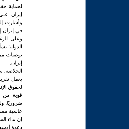
لحماية حقو
إيران على
وأشارت إلى
في إيران إذ
وعلى الرغم
الدولية بش
توصيات مما
إيران.
الخلاصة: ند
يعمل تقرير 
قوية من أ
ضروريًا. ول
عالمية مستد
إن نداء ال
دعوة أوسع 