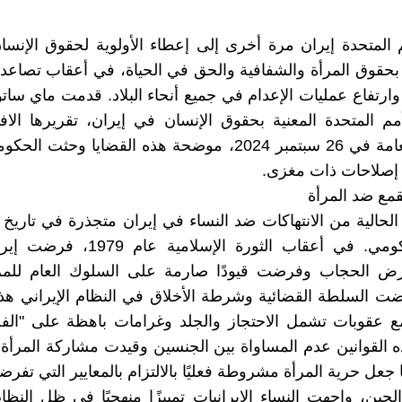
المتحدة إيران مرة أخرى إلى إعطاء الأولوية لحقوق الإنس
 بحقوق المرأة والشفافية والحق في الحياة، في أعقاب تصاعد ا
وارتفاع عمليات الإعدام في جميع أنحاء البلاد. قدمت ماي ساتو
مم المتحدة المعنية بحقوق الإنسان في إيران، تقريرها الاف
الجمعية العامة في 26 سبتمبر 2024، موضحة هذه القضايا وحثت ا
 إصلاحات ذات مغزى.
مع ضد المرأة
الحالية من الانتهاكات ضد النساء في إيران متجذرة في تاري
القمع الحكومي. في أعقاب الثورة الإسلامي
ض الحجاب وفرضت قيودًا صارمة على السلوك العام للمر
رضت السلطة القضائية وشرطة الأخلاق في النظام الإيراني هذه
ع عقوبات تشمل الاحتجاز والجلد وغرامات باهظة على "الف
لقوانين عدم المساواة بين الجنسين وقيدت مشاركة المرأة 
 جعل حرية المرأة مشروطة فعليًا بالالتزام بالمعايير التي تفرضه
لحين، واجهت النساء الإيرانيات تمييزًا منهجيًا في ظل النظام