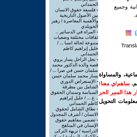
الحمداني
نية وجميع
-
فلسفة حقوق الانسان
.
بين الأصول التاريخية
والأهمية المعاصرة / زهير
الخويلدي
-
المراة في الدساتير ..
ثقافات مختلفة وضعيات
متنوعة لحالة انسا ... /
Transl
خليل إبراهيم كاظم
الحمداني
-
نجل الراحل يسار يروي
قصة والده الدكتور محمد
سلمان حسن في صرا ... /
اعية، والمساواة
يسار محمد سلمان حسن
-
الإستعراض الدوري
م.
ساهم/ي معنا!
الشامل بين مطرقة
رار هذا المنبر الحر
السياسة وسندان الحقوق
.. ع ... / خليل إبراهيم
معلومات التحويل
كاظم الحمداني
-
نطاق الشامل لحقوق
الانسان / أشرف المجدول
-
تضمين مفاهيم حقوق
الإنسان في المناهج
الدراسية / نزيهة التركى
-
الكمائن الرمادية / مركز