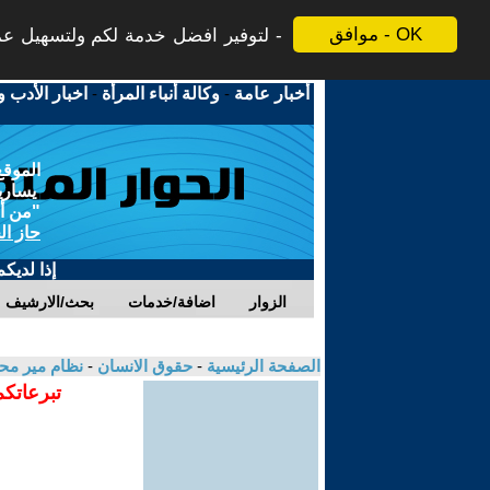
موافق - OK
لتوفير افضل خدمة لكم ولتسهيل عملي
أخبار عامة
-
وكالة أنباء المرأة
-
اخبار الأدب و
الموقع
يسارية
"من أج
حاز ال
إذا لديك
الزوار
اضافة/خدمات
بحث/الارشيف
الصفحة الرئيسية
-
حقوق الانسان
-
نظام مير م
تبرعاتكم