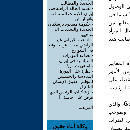
الجديدة والمطالب
في الوصول
-
تقييم الحالة الراهنة في
إيران: الأزمات المتفاقمة
ا سيما في
وانهيار الن ...
 أشعلتها من
-
حكومة مسعود بزشكيان
الجديدة والتحديات التي
 أثناء احتجازها لدى الشرطة في عام 2022، نضال المرأة
تواجهها
مطالب هذه
-
الشعب الإيراني غير
الراضي يبحث عن حقوقه
في الشوارع
-
تصاعد التوترات
السياسية في إيران:
 المعايير
خامنئي يتدخل!
ومن الأمور
-
نظرة على الدورة
السادسة والخمسين
لقضاء على
لمجلس حقوق الإنسان
التابع ل ...
 الرئيسية
-
بزشكيان، الرئيس الذي
فرض على خامنئي!
ًا، والذي
المزيد.....
ي. وبموجب
ن لفترات
وكالة أنباء حقوق
مة لضمان