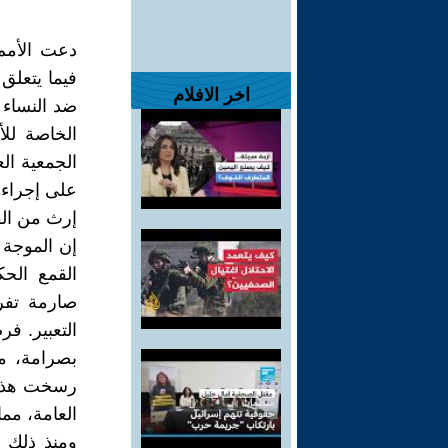
دعت الأمم 
فيما يتعلق
اخر الافلام
ضد النساء 
الخاصة للأ
على إجراء
إرث من الق
إن الموجة 
صارمة تفر
التعبير. ف
بصرامة، م
رسخت هذه ا
العامة، مما
ومنذ ذلك ا