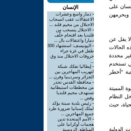
إنسان على
الإنسان
-
دمار واسع وعشرات
 ويحرمهن
الاعتقالات عقب انسحاب
الاحتلال من مخيم قلند ...
-
الاحتلال ينسحب من
قلنديا بعد اقتحام خلّف
لا يقل عن
دمارا واعتقالات بال ...
-
اليونيسف: استشهاد 300
 هذه الحالات
طفل في غزة جراء
ير محددة
خروقات الاحتلال منذ وق
...
ي تستخدم
-
إيطاليا تفكك شبكة
تبة "أخطر
لتهريب المهاجرين بين
الجزائر وسردينيا وفرن ...
-
محافظة القدس تحذر
من مخططات استيطانية
ة المميتة
تستهدف مخيم قلنديا
خل النظام
وقض ...
-
رئيس بلدية سبتة يؤكد
حياة، حيث
لملك إسبانيا ضرورة طرد
جميع المهاجرين ...
-
الأمم المتحدة تدين
هجمات أوكرانيا على
ت الدولية
المناطق الروسية