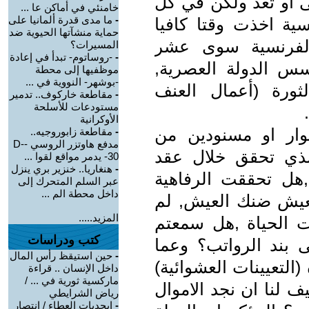
ى او تعد ولكن في كل
خامنئي في أماكن عا ...
-
ما مدى قدرة ألمانيا على
سية اخذت وقتا كافيا
حماية منشآتها الحيوية ضد
الفرنسية سوى عشر
المسيرات؟
-
-روساتوم- تبدأ في إعادة
س الدولة العصرية,
موظفيها إلى محطة
-بوشهر- النووية في ...
ثورة (أعمال العنف
-
مقاطعة خاركوف.. تدمير
مستودعات للأسلحة
الأوكرانية
وار او مسنودين من
-
مقاطعة زابوروجيه..
مدفع هاوتزر الروسي -D-
الذي تحقق خلال عقد
30- يدمر مواقع لقوا ...
-
هنغاريا.. خنزير بري ينزل
,هل تحققت الرفاهية
عبر السلم المتحرك إلى
داخل محطة الم ...
يعيش ضنك العيش, لم
المزيد.....
ت الحياة ,هل سمعتم
كتب ودراسات
لى بند الرواتب؟ وعما
-
حين استيقظ رأس المال
لتعيينات العشوائية)
داخل الإنسان .. قراءة
ماركسية ثورية في ... /
ف لنا ان نجد الاموال
رياض الشرايطي
-
ابجديات العطاء / انتصار