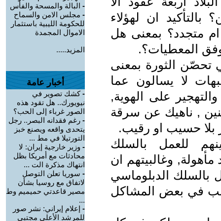
لاد اربعة عقود الا
-
البالة والمسحة والفأس
؟ بالتأكيد ان لهؤلاء
-
مجلس الامن والسماح
للحكومة الليبية باستثمار
ام متجدد؟ بمعنى هل
الاموال المجمدة
 وفق المعطيات؟.
المزيد.....
 تحصّن الثورة بمعنى
بهات لا يسالون عما
أخبار عامة
التهجير على الهوية,
-
كشك تصوير في
نيويورك.. هل تقود هذه
ين , ناهيك عن سرقة
الصور غرباء إلى الحب؟
-
رغم فقدانه البصر.. رجل
 بلا حسيب او رقيب.
يتحدى واقعه ويصنع خبز
التورتيلا في مط ...
نهم للعمل بالسلك
-
وزير خارجية إيران: لا
محادثات مع أمريكا بظل
 مأهولة, وغالبيتهم ان
انتهاك مذكرة الت ...
ل بالسلك الدبلوماسي
-
سوريا تعلن التوصل
لاتفاق مع روسيا بشأن
سبب في بعض المشاكل
مصير قاعدتي حميميم وط
...
-
إعلام إيراني: نشر صور
للمرشد الأعلى مجتبى