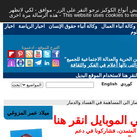
 أنواع الكوكيز نرجو النقر على الزر - موافق - لكي لاتظهر
This website uses cookies to ensure you ge
وكالة أنباء العمال
-
وكالة أنباء حقوق الإنسان
-
اخبار الرياضة
-
اخبار
لوم
التبرع للموقع - ادعمونا
حرية والعدالة الاجتماعية للجميع
"
تى نالها أعلام في الفكر والثقافة
قر هنا لاستخدام الموقع البديل
كوردي
English
نتصار الى المساهمة في الفساد والدمار
ميلاد عمر المزوغي
لموبايل انقر هنا
 المتمدن، فشاركونا في دعم