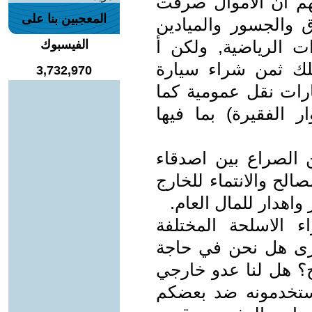
هم ان الاموال صرفت
المعجبين بنا على
 والجسور والميادين
ات الرياضية, ولكن أ
الفيسبوك
لك ثمن شراء سيارة
3,732,970
سيارات نقل عمومية كما
ر الفقيرة) بما فيها
ن الصراع بين اصدقاء
الح والانتماء للخارج
 واهدار للمال العام.
 الاسلحة المختلفة
,ترى هل نحن في حاجة
ح؟ هل لنا عدو خارجي
تستخدمونه ضد بعضكم