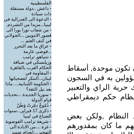
الفلسطينية
-
داعش ..دولة مستقلة
ذات سيادة
-
الدعوة الى الفدرالية في
ليبيا...مزيدا من التشرذم.
-
من شعاب تورا بورا الى
قصور الامويين ...الجولاني
في كنف العثم ...
-
عراق ما بعد التحرر
...فوضى عارمة
-
نتنياهو, ترامب
وزيلنسكي في ضيافة
ن تكون موحدة, أسقاط
الحكام العرب بالقاهرة
-
المقاومة في
سؤولين به في السجون
لبنان...التنكر لتضحياتها
-
الحكومة اللبنانية.... ماذا
حرية الراي والتعبير
بعد نيل الثقة؟
-
سوريا الجديدة ...تحديات
د نظام حكم ديمقراطي
قيام الدولة
-
دُمُوعْ دمّرتْ وَطَنْ
-
ذكرى 17 فبراير...سنوات
 النظام ,ولكن بعض
الضياع في ليبيا
-
شريعة ترامب الفوضوية
نهم ما كان بمقدورهم
-
غزة ....من الابادة الى
التهجير....انعدام ضمير