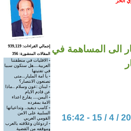
ي الحر
صار الى المساهمة في
إجمالي القراءات: 939,119
المقالات المنشورة: 356
-
الاقليات في منطقتنا
ر
العربية....هل ستكون سببا
في تفتيتها
-
يا امة المليار...متى
تصنعون الانتصار؟
-
لبنان :عون وسلام ..ماذا
عن قادم الايام
-
اليمن.... يقارع اعداء
الامة بمفرده
-
كامب ديفيد.. وتداعياتها
السلبية على الامن
القومي العربي
-
اردوغان وعلاقته بالعرب
وموقفه من القضية