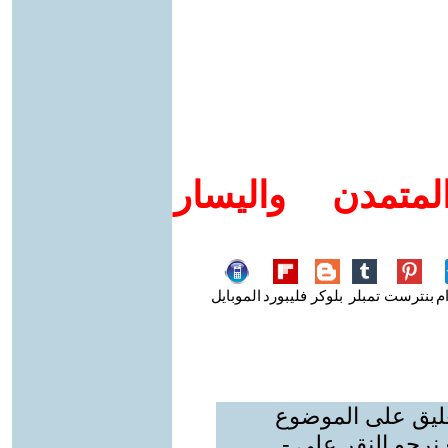
متمدن واليسار
م
بنترست
تمبلر
بلوكر
فليبورد
الموبايل
عليق على الموضوع
نرجو النقر على -