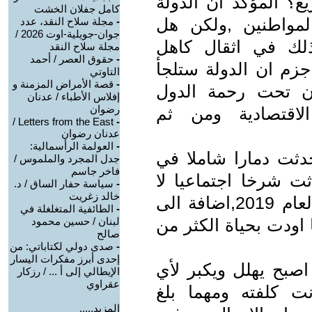
يع؟ المؤكد ان الدولة
كامل جفلان الخشت
مواطنين ,ولكن هل
-
مجلة سلاح النقد، عدد
جوان-جويلية-اوت 2026 /
ذلك في اثقال كاهل
مجلة سلاح النقد
-
حقوق العصر / أحمد
جزم ان الدولة ستلجأ
التاوتي
-
قصة الأمراض المزمنة و
ون تحت رحمة الدول
إفلاس الأطباء / عدنان
رضوان
الاقتصادية ومن ثم
Letters from the East /
-
عدنان رضوان
-
العولمة الرأسمالية:
 الليبي احدثت دمارا شاملا في
جدل المجرد والملموس /
فاخر جاسم
ثت شرخا اجتماعيا لا
-
سياسة حفار الساق / د.
خالد زغريت
تزال تبعاته نعاني منها وكذا احداث العام 2019,اضافة الى
-
الطائفية المتغلغلة في
اودت بحياة الكثر من
لبنان / حسين محمود
صالح
-
صدى دولي لكتاباتي: من
إحدى أبرز مفكرات اليسار
صبح يهلل ويكبر لأي
الإيطالي إلى أ ... / رزكار
عقراوي
ت كلفته ومهما بلغ
المزيد.....