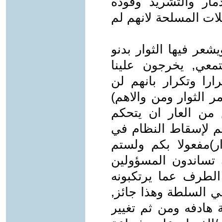
مار والتشريد وقوده
ات المسلحة لانهم لم
شعر فيها الثوار بدنو
معي, يخرجون علينا
ارا وتكرار بانهم لن
 الثوار ومن والاهم)
س من العار ان يتحكم
هم لإسقاط النظام في
ر)مفعولا بكم ولستم
 تساندون المسؤولين
لطرف عما يرتكبونه
 السلطة وهذا جائز,
 هادفه ومن ثم تغيير