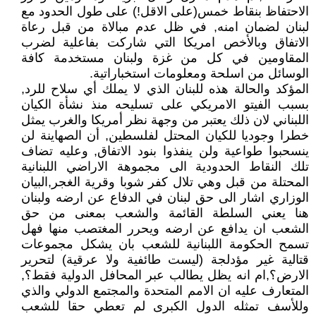
الاحتفاظ بنقاط خمس(على الاقل!) على طول الحدود مع
لبنان لضمان امنه, في ظل عدم مبالاة من قبل رعاة
الاتفاق وبالأخص امريكا التي شاركت بفاعلية لضرب
المقاومين في كل من غزة ولبنان مستخدمة كافة
الوسائل من اسلحة ومعلومات استخباراتية.
المؤكد والحالة هذه للبنان الذي لا يملك أي سلاح للرد,
بسبب الفيتو الامريكي على تسليحه منذ نشأة الكيان
اللبناني لان ذلك يعتبر من وجهة نظر أمريكا والغرب يمثل
خطرا وجوديا للكيان المحتل لفلسطين, أن الصهاينة لن
ينسحبوا طواعية ولن ينفذوا بنود الاتفاق, وعليه تضاف
تلك النقاط الحدودية الى مجموهة الاراضي اللبنانية
المحتلة من قبل وهي تلال كفر شوبا وقرية الغجر,البيان
الوزاري اشار الى حق لبنان في الدفاع عن ارضه ولبنان
هنا يعني السلطة القائمة والشعب بمعنى من حق
الشعب ان يدافع عن ارضه ويحرر المغتصب منها فهل
تسمح الحكومة اللبنانية للشعب بان يشكل مجموعات
قتالية غير مؤدلجة (ليست طائفية ولا عرقية) لتحرير
الارض؟,ام انه يظل يطالب عبر المحافل الدولية فقط؟,
المتعارف عليه ان الامم المتحدة والمجتمع الدولي والذي
وللأسف تمثله الدول الكبرى لم تعطي حقا للشعب