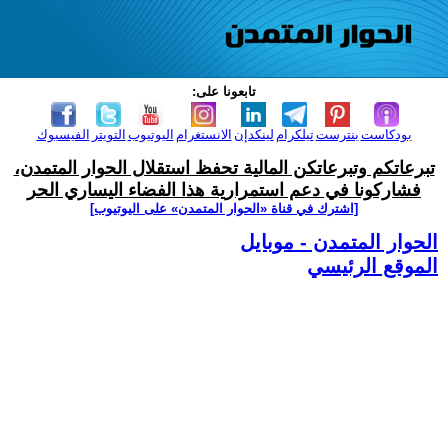
تابعونا على:
بودكاست
بنترست
تيلكرام
لينكدإن
الانستغرام
اليوتيوب
التويتر
الفيسبوك
تبرعاتكم وتبرعاتكن المالية تحفظ استقلال الحوار المتمدن،
فشاركونا في دعم استمرارية هذا الفضاء اليساري الحر
[اشترك في قناة ‫«الحوار المتمدن» على اليوتيوب]
الحوار المتمدن - موبايل
الموقع الرئيسي