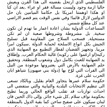
الفلسطيني الذي ارتحل بقضيته الى هذا القرن ويعيش
حاليا ازمة وجود وليست مسالة فقر او عراء ,بعد ان كنا
او هكذا اوهمتنا امريكا بل حكامنا الميامين بان حل
الدولتين لازال قائما! وفي نفس الوقت يتم قضم الاراضي
عند كل مطلع شمس.
المساعدات الدولية بشان اعادة اعمار ما تهدم لن تكون
سخية, بل مشروطة وشروطها صعبة ان لم تكن
مستحيلة, فسحب السلاح من المقاومة قبل تسليح
الجيش بكل انواع الاسلحة لحماية الدولة ,سيكون امرا
مريبا, وتجهيز القضبان لقطار التطبيع مع الصهاينة الذي
ركبه(او ارغموا على ركوبه) غالبة الحكام العرب, وإطلاق
يد الصهاينة للعبث بكامل دول وشعوب المنطقة, وتحقيق
حلم الصهاينة بالأرض التي يعتبرونها موعودة من النيل
الى الفرات التي لوّح بها (دولة بني صهيون) نتنياهو ابان
الحرب على غزة.
حكومة سلام عمرها يتجاوز العام بقليل, وبالكاد تسعى
الى تنظيم الانتخابات البلدية والنيابية والتي ستفضي الى
احداث توازنات قد تقلب الواقع الحالي وربما تطيح
بحكومة نواف سلام ,كل شيء جائز, وإلى ذاك الحين فان
لبنان سيكون على صفيح ساخن كما بقية الدول بالمنطقة