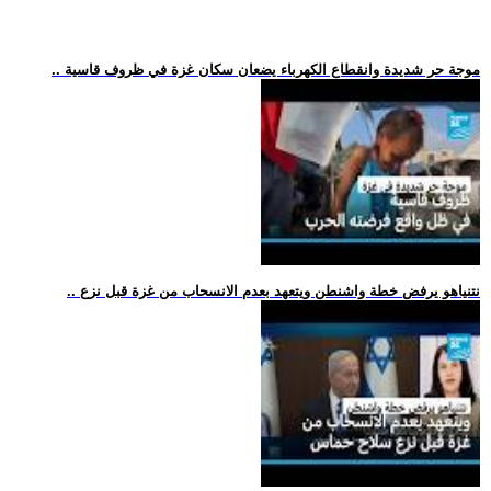
.. موجة حر شديدة وانقطاع الكهرباء يضعان سكان غزة في ظروف قاسية
.. نتنياهو يرفض خطة واشنطن ويتعهد بعدم الانسحاب من غزة قبل نزع