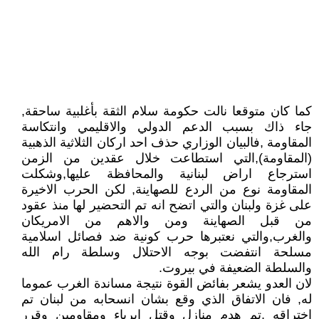
كما كان متوقعا نالت حكومة سلام الثقة بأغلبية ساحقة,
جاء ذاك بسبب الدعم الدولي والاقليمي وانتكاسة
المقاومة ,فالبيان الوزاري حذف احد اركان الثلاثية الذهبية
(المقاومة),التي استطاعت خلال عقدين من الزمن
استرجاع اراض لبنانية والمحافظة عليها,وشكلت
المقاومة نوع من الردع للصهاينة, لكن الحرب الاخيرة
على غزة ولبنان والتي اتضح انه تم التحضير لها منذ عقود
من قبل الصهاينة ومن والاهم من الامريكان
والغرب,والتي نعتبرها حرب كونية ضد فصائل اسلامية
مسلحة انتفضت بوجه الاحتلال وسلطة رام الله
والسلطة الضعيفة في بيروت.
لان العدو يشعر بفائض القوة نتيجة مساندة الغرب عموما
له, فان الاتفاق الذي وقع بشان انسحابه من لبنان تم
اختراقه ,تم هدم منازل وقتل ابرياء ومقاومين وقرر