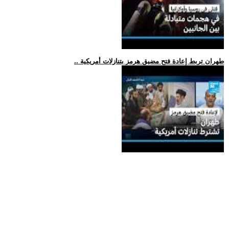
.. طهران تربط إعادة فتح مضيق هرمز بتنازلات أمريكية