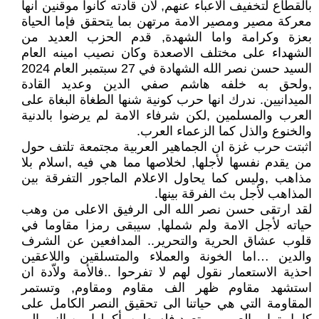
بالقطاع لتخفيف الاعباء عنهم, لأن قادته كانوا موقنين انها
معركة مصير ومصير الامة مرتهن بما يتحقق فإما الحياة
بعزة وكرامة واما الشهدة, قدم الحزب العديد من
الشهداء على مختلف الاصعدة وكان نصيب امينه العام
السيد حسن نصر الله الشهادة في 27 سبتمبر العام 2024
,ولحق به خلفه هاشم صفي الدين وعديد القادة
الميدانيين. ندرك انها حرب كونية شنها الطغاة البغاة على
العرب والمسلمين ,لكن شرفاء الامة لم يرضوا بالدنية
والخنوع والذل كما الزعماء العرب.
اثبتت حرب غزة ان الجماهير العربية مجتمعة تلتف حول
من يقدم نفسها لأجلها, لخلاصها مما هي فيه ,اسلام بلا
مذاهب ,وليس كما يحاول الاعلام الماجور التفرقة بين
المذاهب لأجل بث الفرقة بينها.
لقد ارتقى حسن نصر الله الى الرفيق الاعلى من وهب
حياته لأجل الامة ولم شملها, سيبقى رمزا مقاوما في
قلوب عشاق الحرية والتحرير.. المدافعين عن الشرف
والدين …اما الخونة والعملاء والمتسلقين واللاعقين
احذية الاستعمار نقول لهم لا تفرحوا ..فالأمة ولاّدة ان
استشهد مقاوم ظهر الف مقاوم ومقاوم, وتستمر
المقاومة التي هي حياتنا الى تحقيق النصر الكامل على