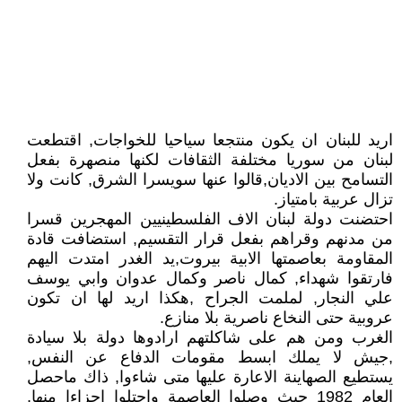
اريد للبنان ان يكون منتجعا سياحيا للخواجات, اقتطعت
لبنان من سوريا مختلفة الثقافات لكنها منصهرة بفعل
التسامح بين الاديان,قالوا عنها سويسرا الشرق, كانت ولا
تزال عربية بامتياز.
احتضنت دولة لبنان الاف الفلسطينيين المهجرين قسرا
من مدنهم وقراهم بفعل قرار التقسيم, استضافت قادة
المقاومة بعاصمتها الابية بيروت,يد الغدر امتدت اليهم
فارتقوا شهداء, كمال ناصر وكمال عدوان وابي يوسف
علي النجار, لملمت الجراح ,هكذا اريد لها ان تكون
عروبية حتى النخاع ناصرية بلا منازع.
الغرب ومن هم على شاكلتهم ارادوها دولة بلا سيادة
,جيش لا يملك ابسط مقومات الدفاع عن النفس,
يستطيع الصهاينة الاعارة عليها متى شاءوا, ذاك ماحصل
العام 1982 حيث وصلوا العاصمة واحتلوا اجزاءا منها,