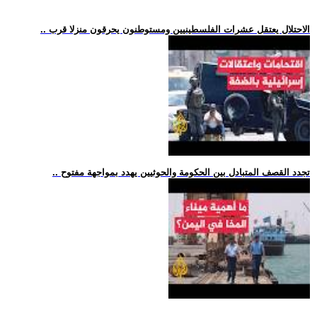
.. الاحتلال يعتقل عشرات الفلسطينيين ومستوطنون يحرقون منزلا قرب
.. تجدد القصف المتبادل بين الحكومة والحوثيين يهدد بمواجهة مفتوح