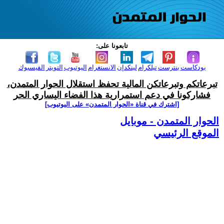
تابعونا على:
بودكاست
بنترست
تيلكرام
لينكدإن
الانستغرام
اليوتيوب
التويتر
الفيسبوك
تبرعاتكم وتبرعاتكن المالية تحفظ استقلال الحوار المتمدن،
فشاركونا في دعم استمرارية هذا الفضاء اليساري الحر
[اشترك في قناة ‫«الحوار المتمدن» على اليوتيوب]
الحوار المتمدن - موبايل
الموقع الرئيسي