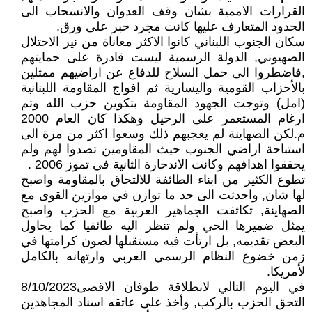
القرارات الاممية بشان وقف العدوان والانسحاب الى
الحدود المتعارف عليها كانت مجرد حبر على ورق.
سكان الجنوب اللبناني كانوا الاكثر معاناة من نير الاحتلال
الصهيوني, الدولة الرسمية ليست قادرة على حمايتهم
,فاضطروا الى حمل السلاح للدفاع عن اراضيهم ممثلين
بالأحزاب القومية واليسارية ثم افواج المقاومة اللبنانية
(امل) وتوجت الجهود المقاومة بتكوين حزب الله وتم
ارغام المستعمر على الرحيل وهكذا كان العام 2000
م.لكن الصهاينة لم يعجبهم ذلك وسعوا اكثر من مرة الى
استباحة اراضي الجنوب حيث المقاومين تصدوا لهم ولم
يحققوا اهدافهم وكانت الاندحارة الثانية في تموز 2006 .
تطوع الكثير من ابناء الطائفة للالتحاق بالمقاومة واصبح
لها شان, واحدثت الى حد ما توازن في موازين القوى مع
الصهاينة, تكاثفت الجماهير العربية مع الحزب واصبح
يمثل ضميرها الحي ولم تنظر اليه طائفيا كما يحاول
البعض تقديمه, بل ارتأت فيه مستقبلها لصون كرامتها في
زمن خضوع النظام الرسمي العربي وارتهانه بالكامل
لأمريكا.
في اليوم التالي لانطلاقة طوفان الاقصى8/10/2023
التحق الحزب بالركب, وأخذ على عاتقه اسناد المجاهدين