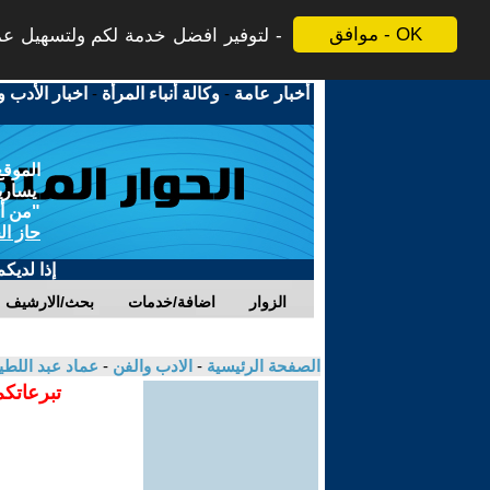
موافق - OK
لتوفير افضل خدمة لكم ولتسهيل عملي
أخبار عامة
-
وكالة أنباء المرأة
-
اخبار الأدب و
الموقع
يسارية
"من أج
حاز ال
إذا لديك
الزوار
اضافة/خدمات
بحث/الارشيف
الصفحة الرئيسية
-
الادب والفن
-
عماد عبد اللط
تبرعاتكم