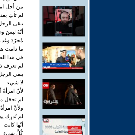
من أجلِ امر
لم تأتِ بعد.
يبقى الرجلُ
أنّهُ ليسَ وغد
مُجرّدَ وغد..
ما دامت هنا
في هذا العا
لم تعرِف ذل
يبقى الرجلُ
لا شيء
لأنّ امرأةً أح
لم تجعَل منه
ولأنَّ امرأةً أ
لم تُدرِك يو
أنّها كانت
كُلَّ شيء