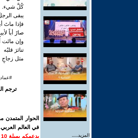
كُلَّ شيء.
يبقى الرجلُ
فإذا ماتَ أب
صارً أباً لأبي
وإن ماتَت أُم
تناثرَ قلبُه
مثل زجاجٍ
#عماد_
ترجم ال
الحوار المتمدن م
في العالم العربي
المزيد.....
ب