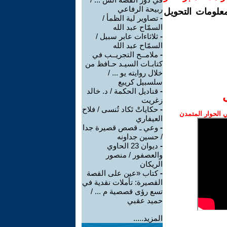
ربيحة الرفاعي
معلومات التحويل
-
تصاوير لية الظمأ /
السمّاح عبد الله
-
ثلاثاءات عابر سبيل /
السمّاح عبد الله
-
ملامــح التجريــب في
كتابـات السيـد حـافظ من
خلال روايته يو ... /
سلسبيل كريبع
-
قناديل الحكمة / د. خالد
زغريت
-
حكاياتْ تَكاد تُنسى / فلاح
الحوار المتمدن
العيفاري
-
وعي ـ قصص قصيرة جدا
/ حسين جداونه
-
ديوان 23 الحاوي
والعصفور / منصور
الريكان
-
كتاب «عين على القصة
القصيرة: تأملات نقدية في
تسع رؤى قصصية م ... /
حميد عقبي
المزيد.....