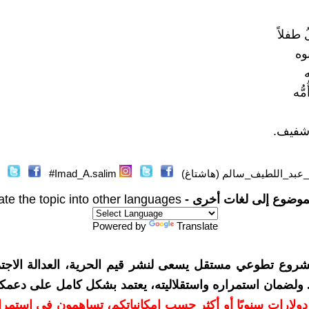
 طفلاً
وه
ه
ُّه
 شفيف.
عبد_اللطيف_سالم (هاشتاغ)
Imad_A.salim#
موضوع إلى لغات أخرى -
ate the topic into other languages
Powered by
Translate
شروع تطوعي مستقل يسعى لنشر قيم الحرية، العدالة الاجتم
. ولضمان استمراره واستقلاليته، يعتمد بشكل كامل على دعمك
دعمكم بمبلغ 10 دولارات سنويًا أو أكثر حسب إمكانياتكم، تساهمون في استم