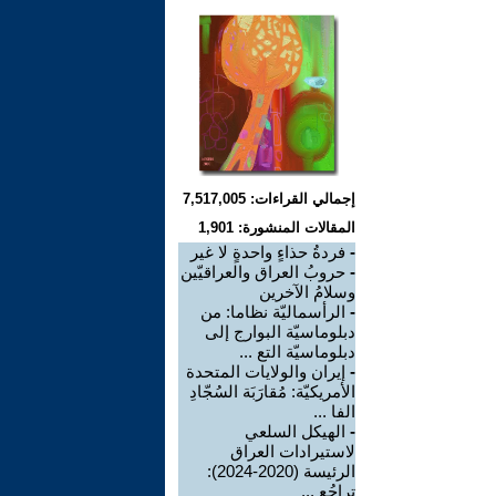
إجمالي القراءات: 7,517,005
المقالات المنشورة: 1,901
-
فردةُ حذاءٍ واحدةٍ لا غير
-
حروبُ العراق والعراقيّين
وسلامُ الآخرين
-
الرأسماليّة نظاما: من
دبلوماسيّة البوارج إلى
دبلوماسيّة التع ...
-
إيران والولايات المتحدة
الأمريكيّة: مُقارَبَة السُجّادِ
الفا ...
-
الهيكل السلعي
لاستيرادات العراق
الرئيسة (2020-2024):
تراجُع ...