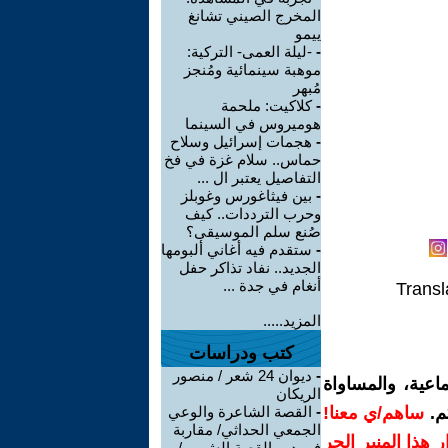
المخرج الصيني تشانغ
ييمو
-
-ليلة العمى- التركية:
موهبة سينمائية ومُنجز
مُبهر
-
كلاكيت: ملحمة
هوميروس في السينما
-
هجمات إسرائيل وسلاح
حماس.. سلام غزة في فخ
التفاصيل يعتبر ال ...
-
بين فيثاغورس وغوبلز
وحرب الترددات.. كيف
صُنع سلم الموسيقى؟
-
ستقدم فيه أغاني ألبومها
الجديد.. نفاد تذاكر حفل
أنغام في جدة ...
Transl
المزيد.....
كتب ودراسات
-
ديوان 24 شعر / منصور
اعية، والمساواة
الريكان
م.
ساهم/ي معنا!
-
القصة الشاعرة والوعي
الجمعي الحداثي/ مقاربة
رار هذا المنبر الحر
في دور القصة الش ... /