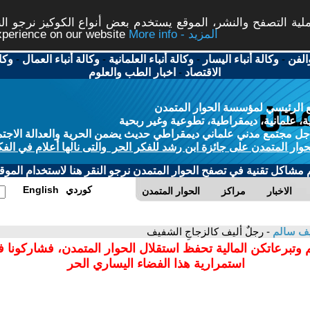
ة التصفح والنشر، الموقع يستخدم بعض أنواع الكوكيز نرجو النق
More info - المزيد
experience on our website
الفن
-
وكالة أنباء اليسار
-
وكالة أنباء العلمانية
-
وكالة أنباء العمال
-
وكا
الاقتصاد
-
اخبار الطب والعلوم
 الرئيسي لمؤسسة الحوار المتمدن
، علمانية، ديمقراطية، تطوعية وغير ربحية
ل مجتمع مدني علماني ديمقراطي حديث يضمن الحرية والعدالة الاجتم
حوار المتمدن على جائزة ابن رشد للفكر الحر والتى نالها أعلام في الفك
م مشاكل تقنية في تصفح الحوار المتمدن نرجو النقر هنا لاستخدام الموقع
كوردي
English
الاخبار
مراكز
الحوار المتمدن
يف سالم
- رجلٌ أليف كالزجاجِ الشفيف
 وتبرعاتكن المالية تحفظ استقلال الحوار المتمدن، فشاركونا 
استمرارية هذا الفضاء اليساري الحر