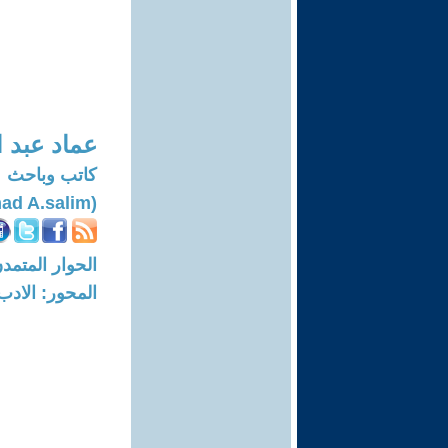
عماد عبد 
كاتب وباحث
(Imad A.salim)
الحوار المتمدن-العدد: 8313 - 25
المحور: الادب