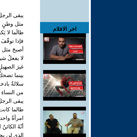
يبقى الرجلُ 
مثل وطنٍ أ
اخر الافلام
طالَما لا يَك
فإذا توقّفَ
أصبحَ مثل 
لا يفعلُ شيئا
غيرَ الصهي
بينما تضحك
سلالةٌ باذخ
من النساءِ ا
يبقى الرجلُ
طالما كانت
امرأةُ واحدة
أنّهُ الكائنُ
الذي لن يحز