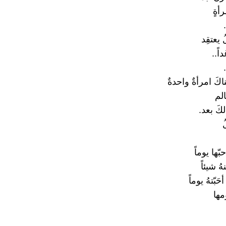
أةٍ
 يعتقِد
اً..
كَ امرأةٌ واحدةٌ
لم
كَ بعد.
بّها يوماً
ُ شيئاً
حَبّتهُ يوماً
مها