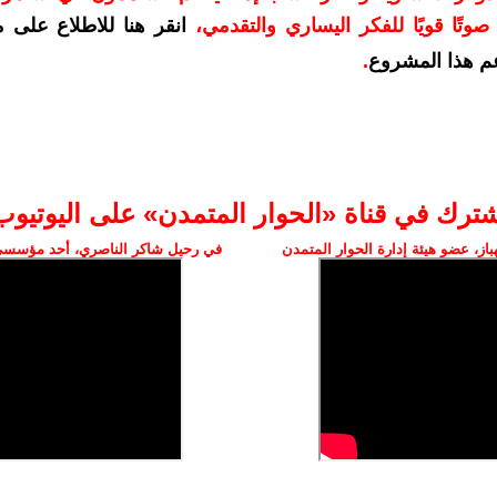
وتًا قويًا للفكر اليساري والتقدمي
،
انقر هنا للاطلاع على 
م هذا المشروع
.
شترك في قناة «الحوار المتمدن» على اليوتيوب
ز، عضو هيئة إدارة الحوار المتمدن
في رحيل شاكر الناصري، أحد مؤسسي 