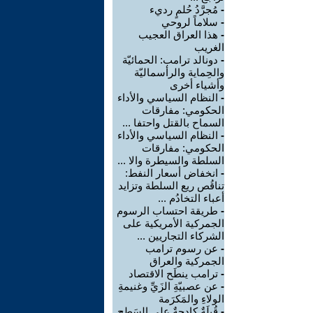
-
مُجرَّدُ حُلمٍ رديء
-
سلاماً لروحي
-
هذا العراق العجيب
الغريب
-
دونالد ترامب: الحمائيّة
والحِماية والرأسماليّة
وأشياء أخرى
-
النظام السياسي والأداء
الحكومي: مفارقات
السماح بالقتل واحتفا ...
-
النظام السياسي والأداء
الحكومي: مفارقات
السلطة والسيطرة والا ...
-
انخفاض أسعار النفط:
تناقُص ريع السلطة وتزايد
أعباء التخادُم ...
-
طريقة احتساب الرسوم
الجمركية الأمريكية على
الشركاء التجاريين ...
-
عن رسوم ترامب
الجمركية والعراق
-
ترامب ينطَح الاقتصاد
-
عن عصبيّةِ الزَيِّ وغنيمةِ
الولاءِ والمَكرَمة
-
قُبلَةٌ كادحةٌ على السَطح