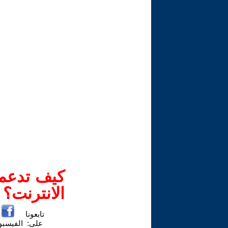
كيف تدعم-
الانترنت؟
تابعونا
على:
الفيسب