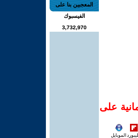
المعجبين بنا على
الفيسبوك
3,732,970
انية على
يبورد
الموبايل