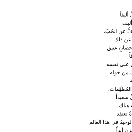
أليفاً
ليف
فُّ عن الحُبّ.
 عن ذلك
حصانٍ عتيق
ً
لِ على نفسه
ُ من حوله
ة
لمُطَهَّمات.
 سعيداً
 هناك
ٌ تعتقِد
 الوحيدُ في هذا العالم
ن أبداً