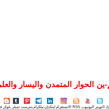
ين الحوار المتمدن واليسار والعلم
وك
التويتر
اليوتيوب
RSS
الانستغرام
لينكدإن
تيلكرام
بنترست
تمبلر
بلوكر
فل