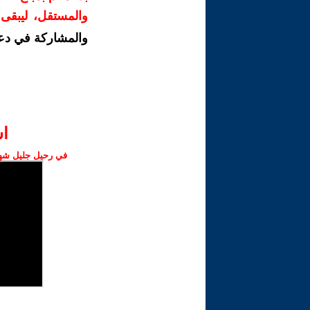
والمستقل، ليبقى ص
والمشاركة في دع
ا‫
في رحيل جليل شهبا