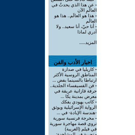
-
عن هذا الذي يحدثُ في
العالَمِ الآن
-
هذا هو العالَم.. هذا هو
العالَم
-
أنا حيّ، أنا سعيد.. ولا
أدري لماذا
المزيد.....
اخبار الأدب والفن
-
كاريليا في صدارة
المناطق الروسية الأكثر
ارتباطا بالسينما بفض ...
-
فن الفسيفساء الجلدية..
حرفة قازانية عريقة في
معرض بمدينة يكا ...
-
كاتب يهودي يفكك
الرواية الإسرائيلية ويوثق
-هندسة الإبادة- في ...
-
مخرجة فرنسية سورية
تروي قصة مهاجرة سورية
في فيلم (الغريبة)
-
تجربة في المشاهدة: