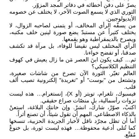
يصرّ على دفن أخطائه في دفاتر المجد المزوّر.
الثوري الذي لا يسمع الصوت الآخر، لا يختلف عن خصومه
الأيديولوجيين.
من يسفّه الرأي المخالف، أو يتمنى لصاحبه الزوال، لا
يختلف كثيراً عن مستبدّ يضع صورة لينين خلف مكتبه،
ويصرخ بالديمقراطية وهو يقمعها.
الرأي المختلف ليس نقيضاً للوفاء، بل مرآة قد تكشف
صدقنا، أو تفضح خواءنا.
ثم… كيف يكون ابنَ العصر مَن ما زال يعيش في كهوف
التنظيم الكلاسيكي؟
العالم تغيّر. الثورة الآن تصرخ من شاشات صغيرة،
وتشتعل من "بوست" أو "تغريدة" إلكترونية تصيب ألف
قلب.
فيسبوك، تلغرام، تويتر (أو X)، إنستغرام… هذه ليست
نزوات رأسمالية، بل منصّات صراع حقيقي.
اكتبْ، صوّرْ، شاركْ، انشرْ. وإن خانتك البلاغة، استعنْ
بالذكاء الاصطناعي. المهم أن تقول شيئاً، أن تصنع أثراً.
أما أن تظل مجرّد ناقل لأخبار الجريدة الحزبية، تنسخها
كما تُتلى أدعية محفوظة… فهذه ليست ثورة، بل خنوعٌ
مُقنَّع.