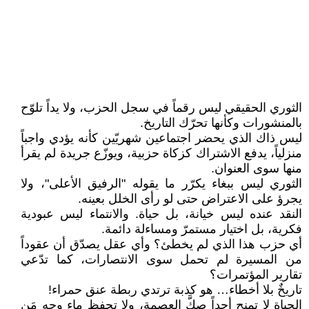
الثوري الحقيقي ليس رقماً في سجل الحزب، ولا يداً تلوّح
بالمنشورات وكأنها تحرّك التاريخ.
ليس ذاك الذي يحضر اجتماعين شهريّين كأنه يؤدي واجباً
منزلياً، يدفع الاشتراك كزكاة حزبية، ويوزّع جريدة لم يقرأ
منها سوى العنوان.
الثوري ليس ببغاء يكرّر ما يقوله "الرفيق الأعلى"، ولا
يجرؤ على الاعتراض حتى لو رأى الخلل بعينه.
النقد عنده ليس خيانة، بل حياة. والانتماء ليس عبودية
فكرية، بل اختيار مستمرّ ومساءلة دائمة.
أي حزب هذا الذي لم يخطئ؟ وأي عقل يصدّق أن عقوداً
من المسيرة لم تحمل سوى الانتصارات، كما تدّعي
تقارير المؤتمرات؟
تاريخٌ بلا أخطاء… هو كذبة ترتدي ربطة عنق حمراء!
الحياة لا تمنح أحداً صكَّ العصمة، ولا تحفظ ماء وجه مَن