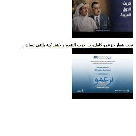
.. تحت شعار -نزعمو كاملين-... حزب التقدم والاشتراكية يلتقي بساك