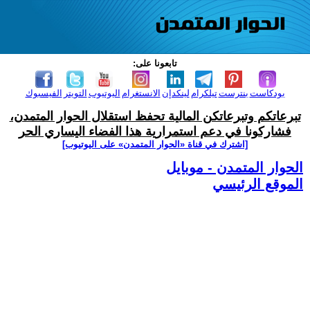
تابعونا على:
بودكاست
بنترست
تيلكرام
لينكدإن
الانستغرام
اليوتيوب
التويتر
الفيسبوك
تبرعاتكم وتبرعاتكن المالية تحفظ استقلال الحوار المتمدن،
فشاركونا في دعم استمرارية هذا الفضاء اليساري الحر
[اشترك في قناة ‫«الحوار المتمدن» على اليوتيوب]
الحوار المتمدن - موبايل
الموقع الرئيسي