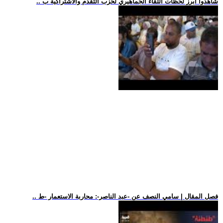
.. شاهدوا أبرز لحظات اللقاء الجماهيري لحزب التقدم والاشتراكية ب
.. فصل المقال | سامي النصف عن -عبد الناصر-: محاربة الاستعمار -ط