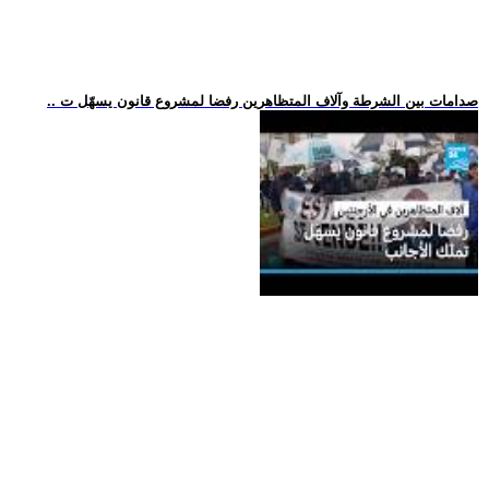
.. صدامات بين الشرطة وآلاف المتظاهرين رفضا لمشروع قانون يسهّل ت