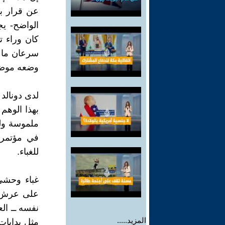
عن قرار بد
الواضح- يج
كان وراء ت
سرعان ما ي
وضعه موضع 
لدى دونالد 
بهذا الوهم 
ملموسة ول
في مؤتمر 
للغباء.
غباء وحشي
على عرش ذك
نفسه ــ الع
المزيد.....
مثل بدايات 