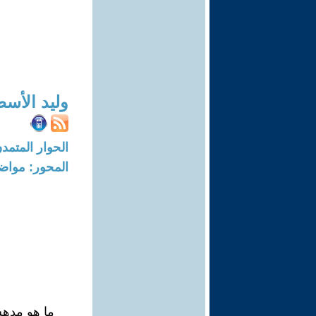
وليد الأس
الحوار المتمدن-العدد: 8311 - 25
المحور: مواض
ما هو مدهش