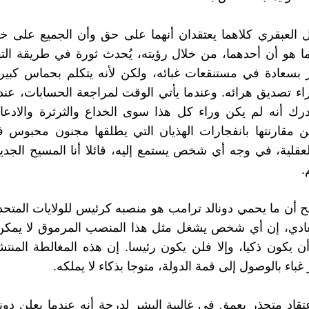
 العبقري كلاهما يعتقدان أنهما على حق وأن الجميع على خ
هما هو أن أحدهما، من خلال رؤيته، يُحدث ثورة في طريقة التفك
 بسعادة في مستنقعات غبائه، ولكن لأنه يتكلم بحماس كبير
اء تصديق هرائه. وعندما يأتي الوقت لمراجعة الحسابات، عن
درك أنه لم يكن وراء كل هذا سوى الخداع والثرثرة والادعا
كن مقارنتها بانفجارات الهذيان التي يطلقها مجنون محبوس
عقلية، في وجه أي شخص يستمع إليه، قائلا أنا المسيح الجد
.
 أن ما يحمي دونالد ترامب هو منصبه كرئيس للولايات المتحدة
لعادي، إن أي شخص يشغل مثل هذا المنصب المرموق لا يمكن
د أن يكون ذكيا، وإلا فلن يكون رئيسا. إن هذه المغالطة المن
غباء بالوصول إلى قمة الدولة، متوجا بذكاء لا يملكه.
عتقاد متجذر بعمق في غالبية البشر لدرجة أنه عندما يعلن دون