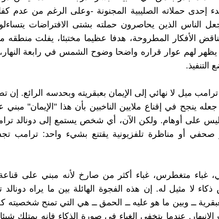
ء إحدى حملاته الصليبية المجنونة -وعلى الرغم من عدم كفا
عل الناس الذين يحاصرون حملته بشتى الافتراضات يتساءلون
ناقض الأفكار المطروحة، هدفا عظيما مختبئا، يفلت منطقه م
ظهر لهم عوار قراره واضحا وضوح الشمس في رابعة النهار، 
التنفيذ.
ترامب ميل لا نهائي إلى الإيمان بعبقريته وبحدسه الرائع. إن تص
جعله ينجح في إقناع ملايين الناخبين بأن هذا "الإيمان" مبني 
يس على أوهام. ولكن الآن، أي شخص يستمع إلى دونالد ترا
صحفي أو مناظرة تلفزيونية يقتنع بشيء واحد: ترامب تجس
، غباء متغطرس، غباء أكثر من صارخ لأنه مبني على قناعة
اء لا مثيل له. إن هذه الفجوة الهائلة بين ما يراه دونالد
بقرية ــ وبين ما هو عليه ــ الحمق ــ هي التي تمنح شخصيته كل
الانبهار. عندما يتخفى الغباء في صورة الذكاء فإنه يمتلك شيئا 