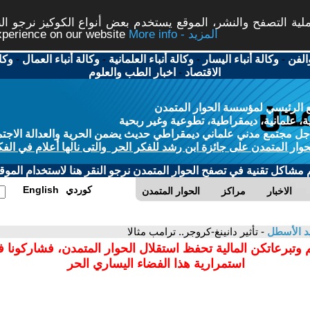
ة التصفح والنشر، الموقع يستخدم بعض أنواع الكوكيز نرجو النق
More info - المزيد
experience on our website
الفن
-
وكالة أنباء اليسار
-
وكالة أنباء العلمانية
-
وكالة أنباء العمال
-
وكا
الاقتصاد
-
اخبار الطب والعلوم
 الرئيسي لمؤسسة الحوار المتمدن
، علمانية، ديمقراطية، تطوعية وغير ربحية
ل مجتمع مدني علماني ديمقراطي حديث يضمن الحرية والعدالة الاجتم
حوار المتمدن على جائزة ابن رشد للفكر الحر والتى نالها أعلام في الفك
م مشاكل تقنية في تصفح الحوار المتمدن نرجو النقر هنا لاستخدام الموقع
كوردي
English
الاخبار
مراكز
الحوار المتمدن
د الأسطل
- تأثير دانينغ-كروجر.. ترامب مثالا
 وتبرعاتكن المالية تحفظ استقلال الحوار المتمدن، فشاركونا 
استمرارية هذا الفضاء اليساري الحر