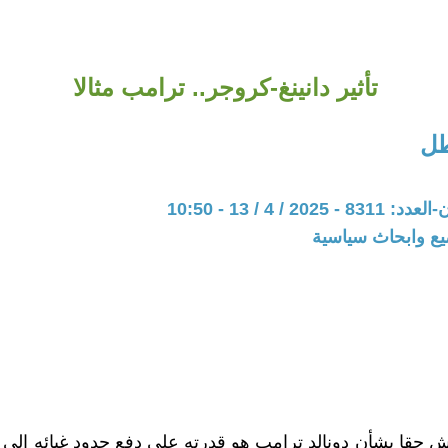
تأثير دانينغ-كروجر.. ترامب مثالا
طل
20 / 4 / 13 - 10:50
يع وابحاث سياسية
 حقا بشأن دونالد ترامب هو قدرته على دفع حدود غبائه إلى ما 