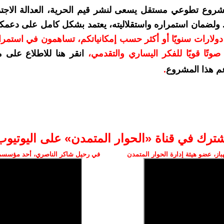
شروع تطوعي مستقل يسعى لنشر قيم الحرية، العدالة الاجتم
. ولضمان استمراره واستقلاليته، يعتمد بشكل كامل على دعمك
دعمكم بمبلغ 10 دولارات سنويًا أو أكثر حسب إمكانياتكم، تساهمون في استم
وتًا قويًا للفكر اليساري والتقدمي
،
انقر هنا للاطلاع على 
م هذا المشروع
.
شترك في قناة «الحوار المتمدن» على اليوتيوب
ز، عضو هيئة إدارة الحوار المتمدن
في رحيل شاكر الناصري، أحد مؤسسي 