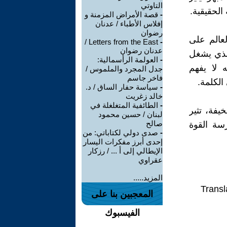
التاوتي
الحقيقية.
-
قصة الأمراض المزمنة و
إفلاس الأطباء / عدنان
رضوان
لعالم على
Letters from the East /
-
عدنان رضوان
الذي يشغل
-
العولمة الرأسمالية:
 لا يفهم
جدل المجرد والملموس /
فاخر جاسم
الكلمة.
-
سياسة حفار الساق / د.
خالد زغريت
-
الطائفية المتغلغلة في
يفة، تثير
لبنان / حسين محمود
صالح
رسة القوة
-
صدى دولي لكتاباتي: من
إحدى أبرز مفكرات اليسار
الإيطالي إلى أ ... / رزكار
عقراوي
المزيد.....
Transl
المعجبين بنا على
الفيسبوك