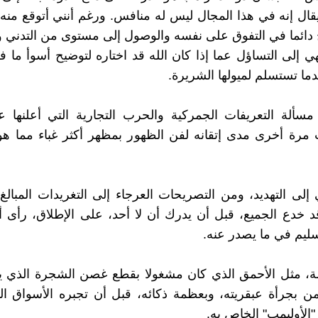
ال إنه في هذا المجال ليس له منافس. ورغم أنني أتوقع من
جح دائما في التفوق على نفسه والوصول إلى مستوى من التدني 
هي إلى التساؤل عما إذا كان الله قد اختاره لتوضيح أسوأ ما ف
دما تستسلم لميولها الشريرة.
ألة التعريفات الجمركية والحرب التجارية التي أعلنها عل
 مرة أخرى مدى إتقانه لفن الظهور بمظهر أكثر غباء مما ه
 إلى التهديد، ومن التصريحات العرجاء إلى التغريدات المبالغ 
قد خدع الجميع، قبل أن يدرك أن لا أحد، على الإطلاق، رأى أ
ليم في ما يصدر عنه.
لة، مثل الأحمق الذي كان مشغولا بقطع غصن الشجرة الذي ي
من بجرأة عبقريته، وبعظمة ذكائه، قبل أن تجبره الأسواق ال
"الأوليمب" الخاص به.