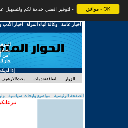
موافق - OK
لتوفير افضل خدمة لكم ولتسهيل عملي
أخبار عامة
-
وكالة أنباء المرأة
-
اخبار الأدب و
الموقع
يسارية
"من أج
حاز ال
إذا لديك
الزوار
اضافة/خدمات
بحث/الارشيف
الصفحة الرئيسية
-
مواضيع وابحاث سياسية
-
ولي
تبرعاتكم