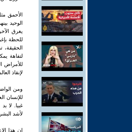
الأحمق مثل
الوحيد بين
يغرق الآخر
للحظة بإغر
الحقيقة، ت
لتفاهة يم
للأمراض ال
لإنقاذ العالم
ومن الواضح
للإنسان ا
غبيا. لا ب
لأشد البشر 
إن هذا الإ