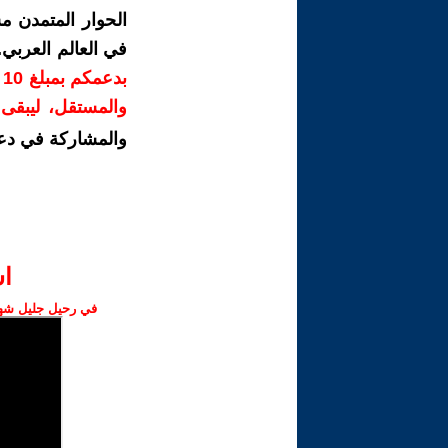
الحوار المتمدن م
في العالم العربي
ب
والمستقل، ليبقى ص
والمشاركة في دع
ا‫
في رحيل جليل شهبا