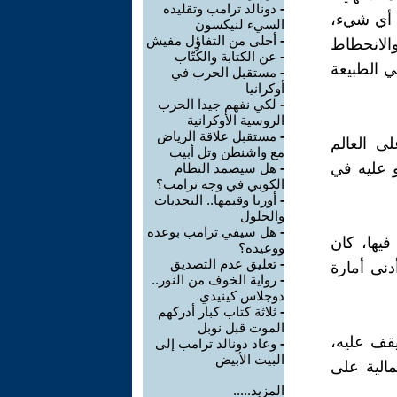
-
دونالد ترامب وتقليده
ه أي شيء،
السيء لنيكسون
-
أحلى من التفاؤل مفيش
والانحطاط
-
عن الكتابة والكُتّاب
ي الطبيعة
-
مستقبل الحرب في
أوكرانيا
-
لكي نفهم جيدا الحرب
الروسية الأوكرانية
-
مستقبل علاقة الرياض
ى العالم
مع واشنطن وتل أبيب
و عليه في
-
هل سيصمد النظام
الكوبي في وجه ترامب؟
-
أوربا وقيمها.. التحديات
والحلول
-
هل سيفي ترامب بوعده
فيها، كان
ووعيده؟
-
تعليق عدم التصديق
دنى أمارة
-
رواية الخوف من النور..
دوجلاس كينيدي
-
ثلاثة كتاب كبار أدركهم
الموت قبل نوبل
قف عليه،
-
وعاد دونالد ترامب إلى
البيت الأبيض
مالية على
المزيد.....