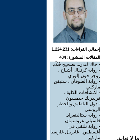
إجمالي القراءات: 1,224,231
المقالات المنشورة: 434
-
جاك لندن.. تصحيح حُكْم
-
رواية كرنفال أشباح..
روجر جون إلوري
-
رواية الطوفان.. ستيفن
ماركلي
-
اكتشافات الكلية..
فريدريك جيمسون
-
دول البلطيق والخطر
الروسي
-
رواية ستالينغراد..
فاسيلي غروسمان
-
رواية نلتقي في
أغسطس.. غابرييل غارسيا
ماركيز
لا نهاية.