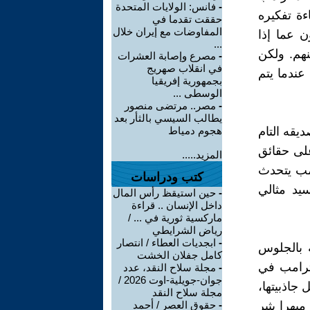
-
فانس: الولايات المتحدة
ءة تفكيره
حققت تقدما في
المفاوضات مع إيران خلال
 عما إذا
...
نهم. ولكن
-
مصرع وإصابة العشرات
في انقلاب صهريج
عندما يتم
بجمهورية إفريقيا
الوسطى ...
-
مصر.. مرتضى منصور
يطالب السيسي بالثأر بعد
ديقه التام
هجوم دمياط
على حقائق
المزيد.....
مب يتحدث
كتب ودراسات
يد مثالي
-
حين استيقظ رأس المال
داخل الإنسان .. قراءة
ماركسية ثورية في ... /
رياض الشرايطي
-
ابجديات العطاء / انتصار
 بالجلوس
كامل جفلان الخشت
 ترامب في
-
مجلة سلاح النقد، عدد
جوان-جويلية-اوت 2026 /
 جاذبيتها،
مجلة سلاح النقد
مبهرا يثير
-
حقوق العصر / أحمد