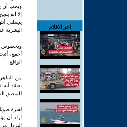
ويجب أن يق
إلا أنه ين
يجعلني أنت
اخر الافلام
البشرية عن
وبخصوص مس
أجمع، أثبت
الواقع.
من التباهي
يعتقد أنه 
للمنطق الس
لفترة طوي
أراد أن يؤ
النزول من 