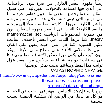
(نشأ مفهوم التغيير الكارثي من فترة بيون الرياضياتية
التي أبدى فيها اهتمامه بالتحولات الفيزيائية. على سبيل
المثال، عندما يخضع شخص ما لتغيير ذهاني عنيف، ما
هي جوانبه التي تبقى ثابتة خلال هذا التغيير، من مرحلة
ما قبل الكارثة، مرورًا بالكارثة الفعلية، وصولًا إلى مرحلة
ما بعد الكارثة؟ الثبات في التغيير مفهوم استعاره بيون
من نظرية المجموعات الرياضية mathematical set
theory. كما يربط الثبات في التغيير باختلاف أساليب
تمثيل الصورة، كما في الفن، حيث يتعين على الفنان
تمثيل عالم ثلاثي الأبعاد على سطح ثنائي الأبعاد. يؤكد
بيون: "يجب أن يكون من الممكن اكتشاف نمط يبقى ثابتًا
في سياقات تبدو متباينة للغاية. سيكون من المفيد عزل
ثوابت هذا النمط وصياغتها بحيث يمكن توصيلها".
CATASTROPHIC CHANGE
https://www.encyclopedia.com/psychology/dictionaries-
thesauruses-pictures-and-press-
releases/catastrophic-change
ومع ذلك، فإن هذا الأساس المهتز في البحث عن الحقيقة
هو كل ما لدينا. من الواضح أن مشكلة الحقيقة ليست
بسيطة.