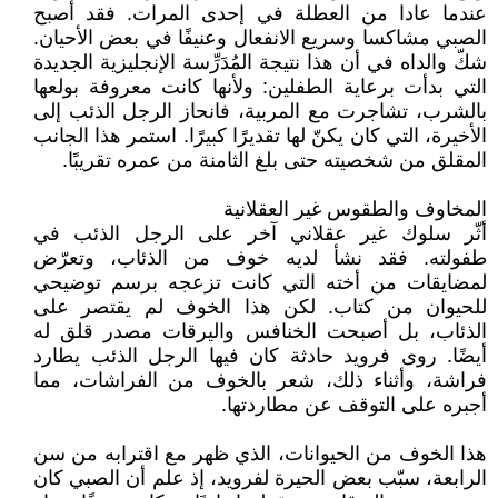
عندما عادا من العطلة في إحدى المرات. فقد أصبح
الصبي مشاكسا وسريع الانفعال وعنيفًا في بعض الأحيان.
شكّ والداه في أن هذا نتيجة المُدَرِّسة الإنجليزية الجديدة
التي بدأت برعاية الطفلين: ولأنها كانت معروفة بولعها
بالشرب، تشاجرت مع المربية، فانحاز الرجل الذئب إلى
الأخيرة، التي كان يكنّ لها تقديرًا كبيرًا. استمر هذا الجانب
المقلق من شخصيته حتى بلغ الثامنة من عمره تقريبًا.
المخاوف والطقوس غير العقلانية
أثّر سلوك غير عقلاني آخر على الرجل الذئب في
طفولته. فقد نشأ لديه خوف من الذئاب، وتعرّض
لمضايقات من أخته التي كانت تزعجه برسم توضيحي
للحيوان من كتاب. لكن هذا الخوف لم يقتصر على
الذئاب، بل أصبحت الخنافس واليرقات مصدر قلق له
أيضًا. روى فرويد حادثة كان فيها الرجل الذئب يطارد
فراشة، وأثناء ذلك، شعر بالخوف من الفراشات، مما
أجبره على التوقف عن مطاردتها.
هذا الخوف من الحيوانات، الذي ظهر مع اقترابه من سن
الرابعة، سبّب بعض الحيرة لفرويد، إذ علم أن الصبي كان