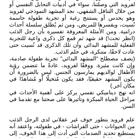
لفرويد التي وصلتنا، سواء في أدبيات التحابل النفسي أو
من خلال التناقل الشفهي، نجد المشهد النموذجي لفرويد
وهو يحدس أو يستنتج رغبة أو تجربة طفولة حاسمة
نُسيت، ويفسرها للمريض، ومن ثم يُطلق سلسلة أحداث
درامية. ومن الأمثلة المعروفة تفسيره بأن رجل الذئب
(انظر تحت!) قد شهد ثم قمع كل ذكرى واعية للتجربة
الفعلية للمشهد البدائي وأن تلك الذكرى قد نُسيت حتى
عادت لاحقًا، متنكرة، في حلم الذئب.
(يصف مصطلح "المشهد البدائي" تجربة طفولة صادمة،
وإن كانت مثيرة. ووفقًا لفرويد، عادةً ما تتضمن رؤية
الأطفال لوالديهم يمارسون الجنس. ليس بالضرورة أن
يكون المشهد حقيقيًا، فقد يكون مُتخيلًا أو مُشاهدًا في
مكان آخر.)
انه نهج ديناميكي نفسي يركز على أهمية الأحداث في
مراحل الحياة المبكرة وتأثيرها على صحتنا مع تقدمنا ​​في
السن.
علم فرويد بتطور خوف غير عقلاني لدى الرجل الذئب
من الحيوانات - حتى الفراشات - في طفولته، واعتقد أنه
يستطيع تحديد الصدمات التي أدت إلى هذا الخوف، إلى