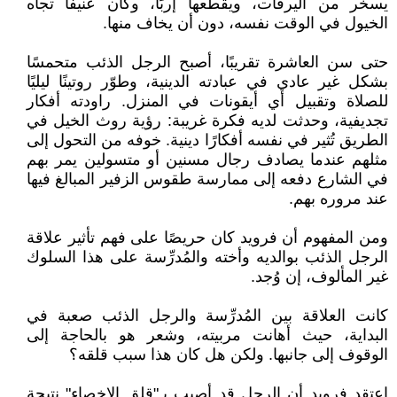
يسخر من اليرقات، ويقطعها إربًا، وكان عنيفًا تجاه
الخيول في الوقت نفسه، دون أن يخاف منها.
حتى سن العاشرة تقريبًا، أصبح الرجل الذئب متحمسًا
بشكل غير عادي في عبادته الدينية، وطوّر روتينًا ليليًا
للصلاة وتقبيل أي أيقونات في المنزل. راودته أفكار
تجديفية، وحدثت لديه فكرة غريبة: رؤية روث الخيل في
الطريق تُثير في نفسه أفكارًا دينية. خوفه من التحول إلى
مثلهم عندما يصادف رجال مسنين أو متسولين يمر بهم
في الشارع دفعه إلى ممارسة طقوس الزفير المبالغ فيها
عند مروره بهم.
ومن المفهوم أن فرويد كان حريصًا على فهم تأثير علاقة
الرجل الذئب بوالديه وأخته والمُدرِّسة على هذا السلوك
غير المألوف، إن وُجد.
كانت العلاقة بين المُدرِّسة والرجل الذئب صعبة في
البداية، حيث أهانت مربيته، وشعر هو بالحاجة إلى
الوقوف إلى جانبها. ولكن هل كان هذا سبب قلقه؟
اعتقد فرويد أن الرجل قد أصيب بـ"قلق الإخصاء" نتيجة