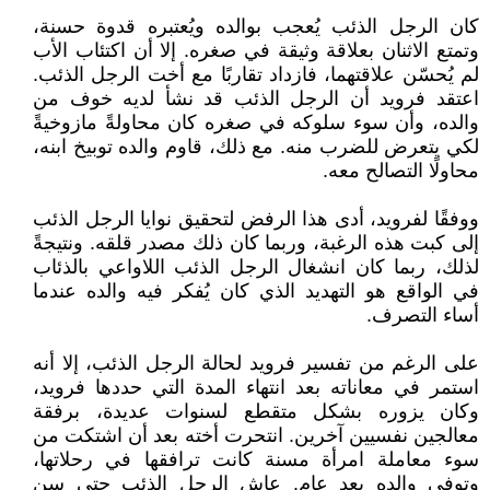
كان الرجل الذئب يُعجب بوالده ويُعتبره قدوة حسنة،
وتمتع الاثنان بعلاقة وثيقة في صغره. إلا أن اكتئاب الأب
لم يُحسّن علاقتهما، فازداد تقاربًا مع أخت الرجل الذئب.
اعتقد فرويد أن الرجل الذئب قد نشأ لديه خوف من
والده، وأن سوء سلوكه في صغره كان محاولةً مازوخيةً
لكي يتعرض للضرب منه. مع ذلك، قاوم والده توبيخ ابنه،
محاولًا التصالح معه.
ووفقًا لفرويد، أدى هذا الرفض لتحقيق نوايا الرجل الذئب
إلى كبت هذه الرغبة، وربما كان ذلك مصدر قلقه. ونتيجةً
لذلك، ربما كان انشغال الرجل الذئب اللاواعي بالذئاب
في الواقع هو التهديد الذي كان يُفكر فيه والده عندما
أساء التصرف.
على الرغم من تفسير فرويد لحالة الرجل الذئب، إلا أنه
استمر في معاناته بعد انتهاء المدة التي حددها فرويد،
وكان يزوره بشكل متقطع لسنوات عديدة، برفقة
معالجين نفسيين آخرين. انتحرت أخته بعد أن اشتكت من
سوء معاملة امرأة مسنة كانت ترافقها في رحلاتها،
وتوفي والده بعد عام. عاش الرجل الذئب حتى سن