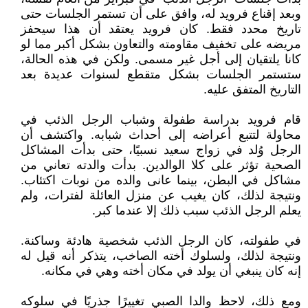
وبعد إقناع فرويد له، وافق على أن تستمر الجلسات حتى
تاريخ محدد فقط. كان فرويد يعتقد أن هذا سيحفز
مريضه على تخفيف مقاومته والتعاون بشكل أكبر مما لو
كانا يلتقيان إلى أجل غير مسمى. ولكن في هذه الحالة،
ستستمر الجلسات بشكل متقطع لسنوات عديدة بعد
التاريخ المتفق عليه.
قام فرويد بدراسة طفولة وشباب الرجل الذئب في
محاولة لتتبع أعراضه إلى أحداث شبابه. واكتشف أن
الرجل وُلد في زواج سعيد نسبيًا، حتى بدأت المشاكل
الصحية تؤثر على كلا الوالدين. بدأت والدته تعاني من
مشاكل في البطن، بينما عانى والده من نوبات اكتئاب.
ونتيجة لذلك، كان يغيب عن منزل العائلة لفترات، ولم
يعلم الرجل الذئب سبب ذلك إلا عندما كبر.
في طفولته، كان الرجل الذئب شخصية هادئة وساكنة.
ونتيجة لذلك، ولسلوك أخته الصاخب، يتذكر أنه قيل له
إنه كان ينبغي أن يولد في مكان أخته وهي في مكانه.
ومع ذلك، لاحظ والدا الصبي تغييرًا جذريًا في سلوكه