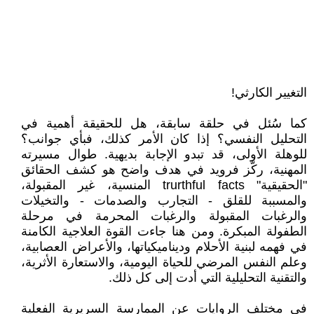
التغيير الكارثي!
كما سُئل في حلقة سابقة، هل للحقيقة أهمية في
التحليل النفسي؟ إذا كان الأمر كذلك، فبأي جوانب؟
للوهلة الأولى، قد تبدو الإجابة بديهية. طوال مسيرته
المهنية، ركّز فرويد في هدف واضح هو كشف الحقائق
"الحقيقية" trurthful facts المنسية، غير المقبولة،
والمسببة للقلق - التجارب والصدمات - والتخيلات
والرغبات المقبولة والرغبات المحرمة في مرحلة
الطفولة المبكرة. ومن هنا جاءت القوة العلاجية الكامنة
في فهمه لبنية الأحلام وديناميكياتها، والأعراض العصابية،
وعلم النفس المرضي للحياة اليومية، والاستعارة الأثرية،
والتقنية التحليلية التي أدت إلى كل ذلك.
في مختلف الروايات عن الممارسة السريرية الفعلية