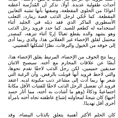
أحداث طفولية عديدة. أولًا، تذكر أن المُدرِّسة أعطته
أعوادًا من الحلوى المقطعة، وصفتها بأنها تشبه الثعابين
المقطعة. كما حُكي لرجل الذئب قصة رينارد، الثعلب
الأسطوري الماكر الذي فقد ذيله في الجليد أثناء
استخدامه له كطعم للصيد. كما حدد فرويد رجل الذئب
وهو يشهد والده يقطع ثعبانًا إربًا أثناء تنزهه، كمصدر
محتمل لقلق الإخصاء غير العقلاني هذا، والذي ربما أدى
إلى خوفه من الخيول واليرقات، نظرًا لشكلها القضيبي.
ربما نتج الخوف من الإخصاء، المرتبط بقلق الإخصاء هذا،
أيضًا عن علاقات المحارم مع أخته. سيصبح الاثنان
صديقين حميمين، لكن رجل الذئب لاحقًا تقدم نحوها،
والتي لاحظ فرويد أنها قوبلت بالرفض، وأن الرغبة التي
شعر بها ربما أدت إلى مشاعر ذنب مكبوتة لديه. اعتقد
فرويد أن تفضيل الرجل الذئب لاحقًا للفتيات الأقل مكانةً
اجتماعيةً وذكاءً (وهو ما أشادت به أخته، مما أثار حسد
أخيها) كان نتيجةً لمحاولته إشباع عاطفته تجاه أخته بامرأة
أخرى أقل تهديدًا.
كان الحلم الأكثر أهمية يتعلق بالذئاب البيضاء، وقد