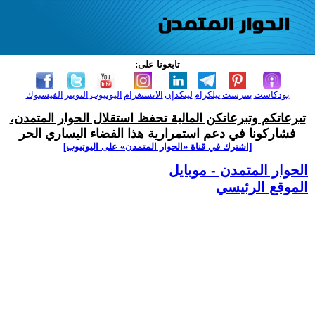
تابعونا على:
بودكاست
بنترست
تيلكرام
لينكدإن
الانستغرام
اليوتيوب
التويتر
الفيسبوك
تبرعاتكم وتبرعاتكن المالية تحفظ استقلال الحوار المتمدن،
فشاركونا في دعم استمرارية هذا الفضاء اليساري الحر
[اشترك في قناة ‫«الحوار المتمدن» على اليوتيوب]
الحوار المتمدن - موبايل
الموقع الرئيسي