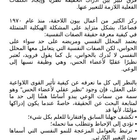
فرق كبير بين ادراك الحقيقة نظريًا وإيجاد الكلمات
الفعلية اللازمة للتعبير عنها.
ركز الكثير من أعمال بيون اللاحقة، منذ عام ١٩٧٠
فصاعدًا، بشكل متزايد على المشكلة الهيكلية المتمثلة
في كيفية معرفة حقيقة الصفات النفسية:
يعتمد المحلل النفسي ومريضه على حد سواء على
الحواس، لكن الصفات النفسية التي يتعامل معها المحلل
النفسي لا تُدرك بالحواس، بل كما يقول فرويد، تُعتبر
نظيرًا عقليًا لأعضاء الحس، وهي وظيفة نسبها إلى
الوعي.
بالنظر إلى كل ما نعرفه عن كيفية تأثير القوى اللاواعية
على العقل، فإن وجود "نظير عقلي لأعضاء الحس" وهو
سمة من سمات الوعي يبدو أساسًا هشًا إلى حد ما
لمتابعة البحث عن الحقيقة، خاصةً عندما يكون إدراكها
مؤلمًا، لأنها قد
• تكشف جهلنا السابق وافتقارنا للعلم بكل شيء؛
• تؤدي إلى الإحباط وتتطلب منا تحمله؛
• ترتبط بالعوامل المزعجة للنمو النفسي التي أسماها
بيون التغيير الكارثي.