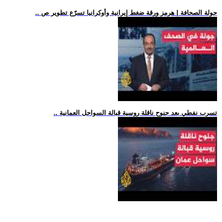
.. جولة الصحافة | هرمز ورقة ضغط إيرانية وأوكرانيا تسرّع تطوير ص
.. تسرب نفطي بعد جنوح ناقلة روسية قبالة السواحل العمانية