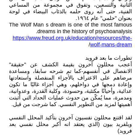
الثانية والتسعين، وتفوق في مجموعة من المساعي
الفنية، حتى أنه روى حلمه بالذئاب البيضاء في لوحة
بعنوان "حلمي" عام ١٩٦٤.
The Wolf Man s dream is one of the most famous
dreams in the history of psychoanalysis.
https://www.freud.org.uk/education/resources/the-
/
wolf-mans-dream
تطورات ما بعد فرويد
أعجب محللون آخرون بقيمة الكشف عن "حقيقة"
الانفصال في أنفسهم-كما تم شرحه سابقا، ومساعدة
مرضاهم على الاعتراف بالأجزاء المنفصلة واستعادتها
وإعادة دمجها في دواخلهم، وهي أجزاء غالبًا ما تكون
عدائية، وأحيانًا مكتئبة، وحسودة، وكلية القدرة، وعدوانية،
ومدمرة، مما يُمكّن من حدوث عمليات الحداد التي أثبتت
أهميتها لمزيد من التطوير النفسي. كما شرجت من قبل.
لقد اقتنع محللون نفسيون آخرون بتأكيد المحلل النفسي
ويلفريد بيون (الذي يعتقد انه أكبر محلل نفسي بعد
فرويد)