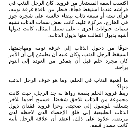
اكتسب اسمه المستعار من فرويد: كان الرجل الذئب في
فراشه عندما استيقظ فجأة، فنظر من نافذة غرفة نومه،
فرأى ستة أو سبعة ذئاب بيضاء جالسة على شجرة جوز
في الخارج، مركزة عليه. كانت بعض سمات الذئاب تشبه
سمات حيوانات أخرى - على سبيل المثال، كانت ذيولها
أشبه بذيول الثعالب منها بذيول الذئاب.
خوفًا من دخول الذئاب إلى غرفة نومه ومهاجمتها،
استيقظ الرجل الذئب، وكان عليه أن يطمئن إلى أن الأمر
كان مجرد حلم قبل أن يتمكن من العودة إلى النوم
براحة.
ما أهمية الذئاب في الحلم، وما هو خوف الرجل الذئب
منها؟
ربط فرويد الحلم بقصة رواها له جد الرجل، حيث كانت
مجموعة من الذئاب تلاحق شخصًا، فسمح أحدها للآخر
بتسلقه للوصول إلى ضحيته. وعزا فرويد فقدان ذيول
الذئاب الطبيعية إلى قلق الإخصاء الذي لاحظه لدى
مريضه. علاوة على ذلك، اعتقد أن علاقة الرجل بأبيه
كانت مصدر قلقه.