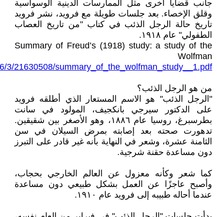
جانب قضايا أخرى مثل الممارسات الدينية الوسواسية
وقلق الإخصاء. بعد جلسات طويلة مع فرويد، نشر فرويد
تاريخ حالة الرجل الذئب في كتاب "من تاريخ العصاب
الطفولي" عام ١٩١٨.
Summary of Freud’s (1918) study: a study of the
Wolfman
1/6/3/21630508/summary_of_the_wolfman_study__1.pdf
من هو الرجل الذئب؟
"الرجل الذئب" هو الاسم المستعار الذي أطلقه فرويد
على الدكتور سيرجي بانكجيف، المولود في سانت
بطرسبرغ، روسيا عام ١٨٨٦، وهو الأصغر بين شقيقين.
تدهورت صحته بعد إصابته بمرض السيلان في سن
الثامنة عشرة، وشعر في النهاية بأنه غير قادر على التبرز
دون مساعدة حقنة شرجية.
كما شعر وكأنه معزول عن العالم الخارجي بحجاب،
وأصبح عاجزًا عن العمل بشكل طبيعي دون مساعدة
عندما أحاله طبيبه إلى فرويد عام ١٩١٠.
بدأت جلسات "الرجل الذئب" في فبراير من العام نفسه،