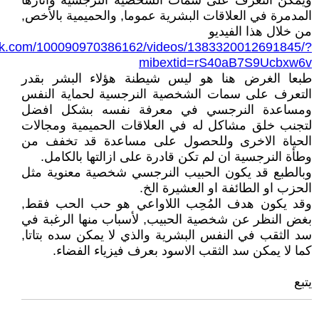
ويمكن التعرف على سمات الشخصية النرجسية وآثارها
المدمرة في العلاقات البشرية عموما, والحميمية بالأخص,
من خلال هذا الفيديو
ook.com/100090970386162/videos/1383320012691845/?
mibextid=rS40aB7S9Ucbxw6v
طبعا الغرض هنا هو ليس شيطنة هؤلاء البشر بقدر
التعرف على سمات الشخصية النرجسية لحماية النفس
ومساعدة النرجسي في معرفة نفسه بشكل افضل
لتجنب خلق مشاكل له في العلاقات الحميمية ومجالات
الحياة الاخرى وللحصول على مساعدة قد تخفف من
وطأة النرجسية ان لم تكن قادرة على ازالتها بالكامل.
وبالطبع قد يكون الحبيب النرجسي شخصية معنوية مثل
الحزب او الطائفة او العشيرة الخ.
وقد يكون هدف المُحِب اللاواعي هو حب الحب فقط,
بغض النظر عن شخصية الحبيب, لأسباب منها الرغبة في
سد الثقب في النفس البشرية والذي لا يمكن سده بتاتا,
كما لا يمكن سد الثقب الاسود بعرف فيزياء الفضاء.
يتبع