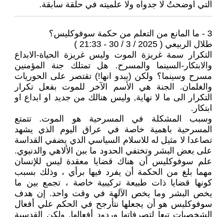
التي اوضحتُ لا جدواه ولا علميته في حلقة سابقة.
3 - ما المانع من التعلم من حكمة سوفوكليس؟
طلال الربيعي ( 2025 / 3 / 30 - 21:33 )
التكرار سمة غريزة الموت وليس غريزة الحياة-الابداع
والابتكار-السينما والمسرح. هل تمتلك جنة المؤمنين
مسرح وسينما؟ ولكن (يبدو انها!) تقتصر على الحوريات
والغلمان. الجنة هي الأسم الآخر للموت بفعل تكرار
التكرار الى ما لا نهاية, وليس هنالك من جديد او ابداع او
ابتكار.
وسبب المشكلة في المسرحية هو الموت. تتمتع
المسرحية باهمية خاصة في عراق اليوم الذي يشهد
تصاعدا لا مثيل له للاسلام السياسي الذي يضفي القداسة
على بعض البشر وتختفي الحدود ما ببن الألاهي والدنيوي.
علم سوفوكليس أن هناك قضايا معقدة ليس للإنسان
مهما بلغ من الحكمة أن يفرد فيها برأي ، وذلك بسبب
كونها قضايا ذات طبيعة تركيبية خاصة ، تجمع بين ما
يخص البشر وما يخص الآلهة في وقت واحد. إن هدف
سوفوكليس هو أن يجعلها نتأرجح في الحكم علي أفعال
الشخصيات تبعا لتصرفاتها وردود أفعالها. ولكن القدسية