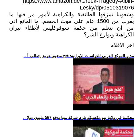
https://www.amazon.de/Greek-Tragedy-Albin-
Lesky/dp/0510319076
وشعوبنا تمزقها الطائفية والكراهية لأمور مر فيها ما
يقرب من 1500 عام على موت الخصم. ما المانع اذن
من ان نتعلم من حكمة سوفوكليس لأطفاء نيران
الكراهية ونوازع الشر؟
اخر الافلام
.. مدير المركز العربي للدراسات الإيرانية: فتح مضيق هرمز يتطلب أ
.. محكمة في ولاية نيو مكسيكو تلزم شركة ميتا بدفع 567 مليون دولا