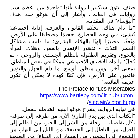
صنف أبتون سنكلير الرواية بأنها "واحدة من أعظم ست
روايات في العالم"، وأشار إلى أن هوغو حدد هدف
"البؤساء" في المقدمة:
"ما دام هناك، بحكم القانون والعرف، إدانة اجتماعية
تُنشئ، في وجه الحضارة، جحيمًا مصطنعًا على الأرض،
وتُعقّد مصيرًا إلهيًا بالهلاك البشري؛ ما دامت مشاكل
العصر الثلاث - تدهور الإنسان بالفقر، وهلاك المرأة
بالجوع، وتقزيم الطفولة بالظلم الجسدي والروحي - لم
تُحلّ؛ ما دام الاختناق الاجتماعي ممكنًا في بعض المناطق؛
بمعنى آخر، ومن منظور أوسع، ما دام الجهل والبؤس
قائمين على الأرض، فإن كتبًا كهذه لا يمكن أن تكون
عديمة الفائدة."
The Preface to “Les Miserables
https://www.bartleby.com/lit-hub/upton-
/
sinclair/victor-hugo
في نهاية الرواية، يشرح هوغو البنية الشاملة للعمل:
"الكتاب الذي بين يدي القارئ الآن، من طرفه إلى طرفه،
بكل تفاصيله... رحلة من الشر إلى الخير، من الظلم إلى
العدل، من الباطل إلى الحقيقة، من الليل إلى النهار، من
الشهوة إلى الضمير، من الفساد إلى الحياة؛ من البهيمية