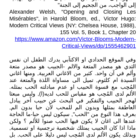
إلى الواجب، من الجحيم إلى الجنة"
Alexander Welsh, "Opening and Closing Les
Misérables", in Harold Bloom, ed., Victor Hugo:
Modern Critical Views (NY: Chelsea House, 1988),
155 Vol. 5, Book 1, Chapter 20
https://www.amazon.com/Victor-Blooms-Modern-
Critical-Views/dp/1555462901
وفي الموقع الحدادي او الاكتآبي يدرك الطفل ان نفس
الثدي هو مصدر المتعة والالم -الجبيب هو مصدر متعة
وألم في آن واحد. كثير من الاغاني العربية, ومنها اغاني
السيدة ام كلثوم, تميل الى مساواة اللذة والمتعة عند
المُحِب مع قسوة الحبيب او عدم مبادلته الحب بمثله.
الألم لدى المُحِب هو مقياس للحب لديه(ا), وليس مبعثا
لهجر الحبيب والتفكير في البحث عن حبيب آخر يبادل
العاطفة بمثلها وبدون الم للمحب لأن حبا بدون الم,
بعرف هذا النوع من "الحب", سيكون ليس حبا-ما الحاجة
عندها الى اغان لا يكون فيها الحب صنوا للألم ؟ ولكن
ماذا اذا كان الحبيب يمتلك شخصية نرجسية او تسممية,
وبذلك يكون الألم لدى المُحِب ليس دليلا على الحب, بل