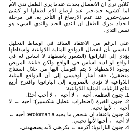
كلاين ترى ان الانفصال يحدث عندما يرى الطفل ثدي الام
اما كشيء جيد-خير عند ارضاع الام لطفلها او كشئ
سيئ-شرير عند عدم الارضاع او التأخر به. في مرحلة
الحداد يدرك الطفل ان الثدي الجيد والثدي السيء هو
نفس الثدي.
على الرغم من الاعتقاد السائد في اوساط التحليل
النفسي بأن انفصال الدوافع المثلية اللاواعية واسقاطها
يؤدي إلى البارانويا (الشعور باضطهاد لا اساس له في
الواقع او لديه اساس في الواقع ولكن قناعة المريض
بوجود الاضطهاد لا يتم التوصل اليها من خلال استنتاج
منطقي)، فقد أشار أوفيسي إلى أن الدوافع المثلية
اللاواعية لا تؤدي بالضرورة إلى البارانويا واقترح أربع
نتائج للرغبات المثلية اللاواعية:
1. جنون العظمة: أحبه ← لا أحبه ← لا أحب أحدًا.
2. جنون الغيرة (اضطراب عطيل-شكسبير): أحبه ← لا
أحبه ← لأنها تحبه.
3. جنون باعتقاد ان شخص ما يحبه erotomania: أحبه ←
لا أحبه ← أحبها لأنها تحبني.
4. جنون البارانويا: أكرهه ← يكرهني لأنه يضطهدني.