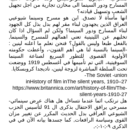
المسارح ودور السينما الى مخازن تجارية من اجل تجهيل
الشعب وتسهيل قيادته؟
انها مأساة لا تصدق. اين هو مسرح وسينما شيوعيي
العراق الذين يجهدون لبناء مقر لهم بدل بذل كل الجهود
لبناء المسارح ودور السينما؟ ولكن لم السؤال اذا كان
تخليهم عن اللينينية تعني اهمالهم للمسرح والسينما,
بالفعل طبعا وليس بالقول؟ فنحن نعلم ما اعلنه لينين :
-السينما بالنسبة لنا هي أهم الفنون-، وأعطت حكومته
الأولوية القصوى للتطور السريع لصناعة السينما
السوفيتية، التي تم تأميمها في أغسطس 1919 ووضعت
تحت السلطة المباشرة لزوجة لينين، ناديجدا كروبسكايا.
The Soviet -union-
inHistory of film inThe silent years, 1910–27
https://www.britannica.com/art/history-of-film/The-
silent-years-1910-27
هل نرتكب اثما عندما نتساءل هل هناك عرض سينمائي-
مسرحي يرافق الاحتفال بذكرى ال 91 لتأسيس الحزب
الشيوعي العراقي بدل الحديث المكرر عن تغيير مزان
القوى وسياسة الرافعات, كما جسدها بيانه الآن في في
الذكرى ٩-;-١-;-,