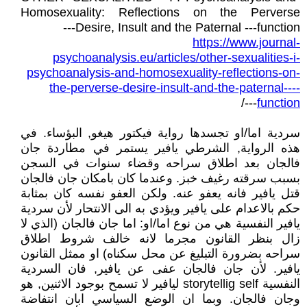
Homosexuality: Reflections on the Perverse
Desire, Insult and the Paternal ---function---
https://www.journal-
psychoanalysis.eu/articles/other-sexualities-i-
psychoanalysis-and-homosexuality-reflections-on-
the-perverse-desire-insult-and-the-paternal----
---/
function
سردية اما/او تجسدها رواية فيكتور هيغو, البؤساء. في
هذه الرواية, الشرطي يافير يستمر في مطاردة جان
فالجان بعد اطلاق سراحه وقضاء سنوات في السجن
بسبب سرقته رغيف خبز. وعندما كان بامكان جان فالجان
قتل يافير فانه يعفو عنه. ولكن العفو نفسه كان بمثابة
حكم بالاعدام على يافير ويؤدي به الى الانتحار لأن سردية
يافير النفسية هي من نوع اما/او: اما جان فالجان (الذي لا
زال بنظر القانون مجرما لانه خالف شروط اطلاق
سراحه بضرورة التبليغ عن محل سكناه) او ممثل القانون
يافير. لأن جان فالجان عفى عن يافير, فان السردية
النفسية storytellig self ليافير لا تسمح بوجود الاثنين, هو
وجان فالجان. وبما ان الوضع السياسي ابان انتفاضة