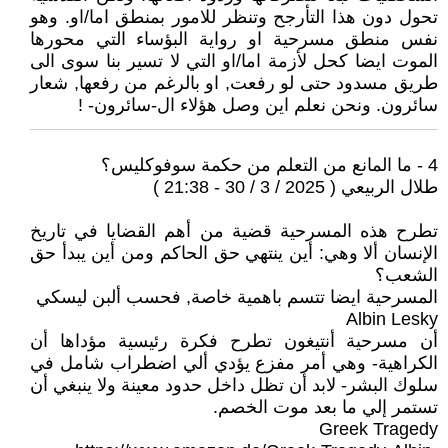
تحول دون هذا التأرجح وتنظر للامور بمنطق اما/او. وهو
نفس منطق مسرحية او رواية البؤساء التي محورها
الموت ايضا كحل لأزمة اما/او التي لا تسير بنا سوى الى
طريق مسدود حتى لو رفعت, او بالرغم من رفعها, شعار
سائرون. ونحن نعلم اين وصل هؤلاء ال-سائرون- !
4 - ما المانع من التعلم من حكمة سوفوكليس؟
طلال الربيعي ( 2025 / 3 / 30 - 21:38 )
تطرح هذه المسرحية قضية من أهم القضايا في تاريخ
الإ‌نسان ألا‌ وهي: أين ينتهي حق الحاكم ومن أين يبدأ حق
الشعب؟
المسرحية ايضا تتسم باهمية خاصة, فحسب ألبن ليسكي
Albin Lesky
أن مسرحية أنتيغون تطرح فكرة رئيسية مؤداها أن
الكراهية- وهي أمر مفزع يؤدي ألي اضطراب شامل في
سلوك البشر- لابد أن تظل داخل حدود معينة ولا ينبغي أن
تستمر إلي ما بعد موت الخصم.
Greek Tragedy