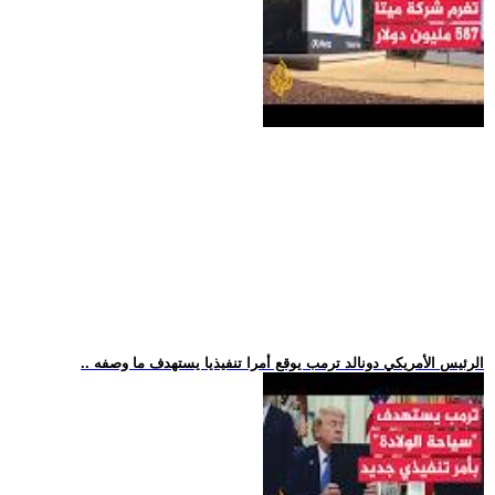
.. الرئيس الأمريكي دونالد ترمب يوقع أمرا تنفيذيا يستهدف ما وصفه