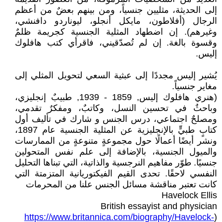
إلى الحديثة، مثليين جنسياً، ومن بينهم بعضٌ من أعظم
الرجال (أفلاطون، مايكل أنجلو، ليوناردو دافنشي،
وغيرهم). إن اضطهاد المثلية الجنسية كجريمة ظلمٌ
وقسوة بالغة. إن لم تُصدّقيني، فاقرأي كتب هافلوك
إليس.
يُشير إليس مجددًا إلى عبثية السعي لتحويل المثلي إلى
مغاير جنسياً.
(هنري هافلوك إليس, 1859 - 1939, طبيبٌ إنجليزي،
وباحثٌ في تحسين النسل، وكاتبٌ، ومفكرٌ تقدمي،
ومصلحٌ اجتماعي، درس الجنس و شارك في تأليف أول
كتابٍ طبيٍّ بالإنجليزية عن المثلية الجنسية عام 1897،
ونشر أيضًا أعمالًا حول مجموعةٍ متنوعةٍ من الممارسات
والميول الجنسية، بالإضافة إلى علم نفس المتحولين
جنسيًا. طوّر مفاهيم النرجسية والذاتية، التي تبناها التحليل
النفسي لاحقًا. تحدى القيم الفيكتوريانية المتزمتة التي
كانت تعتبر مناقشة مسائل الجنس علنا من المحرمات
Havelock Ellis
British essayist and physician
https://www.britannica.com/biography/Havelock-
(