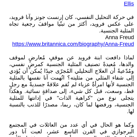
Ellis
في حركة التحليل النفسي، كان إرنست جونز وآنا فرويد،
على عكس فرويد، أكثرَ من تبنّيا مواقفَ رجعية تجاه
المثلية الجنسية.
Anna Freud
https://www.britannica.com/biography/Anna-Freud
لماذا دافعت ابنة فرويد عن موقفٍ مُعارضٍ لموقف
والدها، مُعيدةً تصنيف المثلية الجنسية كمرضٍ نفسي،
ومُدّعيةً أن العلاج التحليلي المُجرّى جيدًا يُمكن أن يُؤدي
إلى شفاء المثلي من مثليته؟ اتُهمت آنا نفسها بالمثلية
الجنسية لأنها امرأةٌ عزباء لم تُقم علاقةً جسديةً مع رجلٍ
قط، وسعت، قبل كل شيء، إلى صداقةٍ نسائية. وهكذا
يتجلى نوع من "كراهية الذات" في إدانتها للمثلية
الجنسية، ورفضها لما كان، ربما، مصدرًا للذنب بالنسبة
لها.
وكما هو الحال في أي عدد من العائلات في المجتمع
البرجوازي في القرن التاسع عشر، لعبت آنا دور