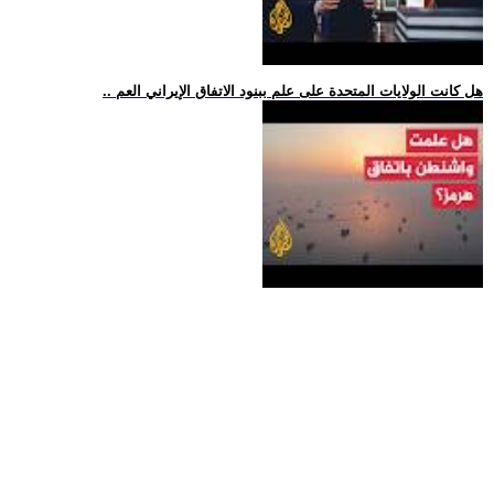
.. هل كانت الولايات المتحدة على علم ببنود الاتفاق الإيراني العم