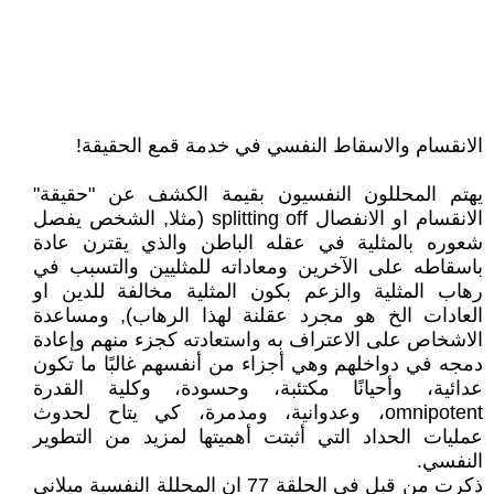
الانقسام والاسقاط النفسي في خدمة قمع الحقيقة!
يهتم المحللون النفسيون بقيمة الكشف عن "حقيقة"
الانقسام او الانفصال splitting off (مثلا, الشخص يفصل
شعوره بالمثلية في عقله الباطن والذي يقترن عادة
باسقاطه على الآخرين ومعاداته للمثليين والتسبب في
رهاب المثلية والزعم بكون المثلية مخالفة للدين او
العادات الخ هو مجرد عقلنة لهذا الرهاب), ومساعدة
الاشخاص على الاعتراف به واستعادته كجزء منهم وإعادة
دمجه في دواخلهم وهي أجزاء من أنفسهم غالبًا ما تكون
عدائية، وأحيانًا مكتئبة، وحسودة، وكلية القدرة
omnipotent، وعدوانية، ومدمرة، كي يتاح لحدوث
عمليات الحداد التي أثبتت أهميتها لمزيد من التطوير
النفسي.
ذكرت من قبل في الحلقة 77 ان المحللة النفسية ميلاني