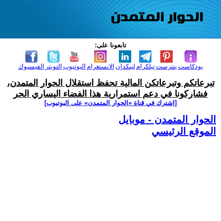
تابعونا على:
بودكاست
بنترست
تيلكرام
لينكدإن
الانستغرام
اليوتيوب
التويتر
الفيسبوك
تبرعاتكم وتبرعاتكن المالية تحفظ استقلال الحوار المتمدن،
فشاركونا في دعم استمرارية هذا الفضاء اليساري الحر
[اشترك في قناة ‫«الحوار المتمدن» على اليوتيوب]
الحوار المتمدن - موبايل
الموقع الرئيسي