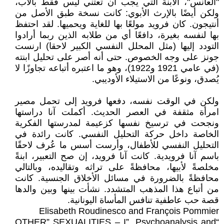
"العانس"، الابنة التي يجب أن تعتني ليس فقط بالأب،
ولكن أيضًا بالإرث الأبوي: كانت نسخة طبق الأصل من
أنتيجون. كان فرويد مولعًا بها للغاية ويحميها. لقد احتفظ
بها لنفسه بغيرة، دافعًا أي من طلابه الذين ربما أرادوا
التودد إليها (مثل المحلل النفسي الكبير لاحقا) ارنست
جونز على وجه الخصوص. حتى أنه أصر على تحليل ابنته
(في عامي 1921 و1922)، وهو ما اعتبره أتباعه تجاوزًا لا
يُصدق، ونوعًا من الاستيلاء الأوديبي.
ولكن في الوقت نفسه، دفعها فرويد إلى تحمل مصير
امرأة مثقفة في العصر الحديث. أكملت آنا دراستها
ونجحت في ترسيخ نفسها كزعيمة لمدرستها الفكرية
الخاصة داخل حركة التحليل النفسي. كانت رائدة في
التحليل النفسي للأطفال، وأرست أسس ما عُرف لاحقًا
باسم آنا فرويدية. كانت آنا فرويد، إن صح التعبير، ابنةً
مخلصةً لأبيها، محافظةً على تراثه وتقاليده، وبالتالي
محافظةً بالضرورة في مسائل الأخلاق الجنسية. كانت
من أتباع هذا المذهب المتشدد. نشأت بينها وبين والدها
قصة حب عاطفية تنافس المأساة اليونانية.
Elisabeth Roudinesco and François Pommier
“OTHER” SEXUALITIES – I”. Psychoanalysis and