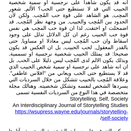
انه قد يكون شاهدا على نرجسية او سمية شخصية
الحبيب التي قد لا تستطيع حتى الحب؟ الألم, شعور
المحِب, هو الشاهد على قوة حب المُحِب. ولكن لأن
الحدود ببن المُحِب والحبيب, من وجهة نظر المُحِب, قد
اضمحلت او اختفت, لذا ان قوة حب المحِب هي نفس
قوة حب الحبيب رغم ان كل الدلائل تدلل على وجود
اسقاط وان حب المُحِب ليس معادلا او مساويا, حتى
بالقدر المعقول, لحب الحبيب, بل ان العكس قد يكون
صحيحا: قد يمتلك الحبيب شخصية نرجسية او تسممية,
وبذلك يكون الالم لدى المُحِب ليس دليلا على الحب, بل
ان انه شاهد على نرجسية او سمية شخص الحبيب الذي
قد لا يستطيع حتى الحب ويعاني من "افلاس عاطفي".
وعلاقة المُحِب بالحبيب تتشكل من خلال السرديات التي
يسردها الشخص لنفسه وتشكل شخصيته. وهنالك مجلة
متخصصة في هذا النوع من السرديات النفسية تسمى
Storytelling, Self, Society
An Interdisciplinary Journal of Storytelling Studies
https://wsupress.wayne.edu/journals/storytelling-
/
self-society