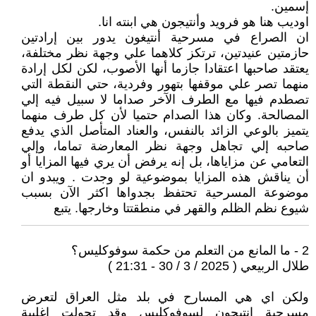
إسمين.
اوديب هنا هو فرويد وأنتيجون هي ابنته انا.
ان الصراع في مسرحية أنتيغون يدور بين إرادتين
حازمتين عنيدتين، ترتكز كلاهما علي وجهة نظر مختلفة،
يعتقد صاحبها اعتقادا جازما أنها الأصوب، لكن لكل إرادة
منهما تصر علي موقفها بتهور وفردية، حتي النقطة التي
تصطدم فيها مع الطرف الآخر صداما لا سبيل فيه إلي
المصالحة. وكان هذا الصدام حتميا لأن كل طرف منهما
يتميز بالوعي الزائد بالنفس، والعناد المتأصل الذي يدفع
صاحبه إلي تجاهل وجهة نظر المعارضة تماما، وإلي
التعامي عن مزاياها، بل إنه يرفض أن يري فيها المزايا أو
أن يناقش هذه المزايا بموضوعية لو وجدت . ويبدو ان
موضوعة المسرحية تحتفظ بجدواها اكثر الآن بسبب
شيوع نظم الظلم والقهر في منطقتتا وخارجها. يتبع
2 - ما المانع من التعلم من حكمة سوفوكليس؟
طلال الربيعي ( 2025 / 3 / 30 - 21:31 )
ولكن اي هي المسارح في بلد مثل العراق لتعرض
مسرحية انتيجون لسوفوكليس وقد تحولت اغلبية