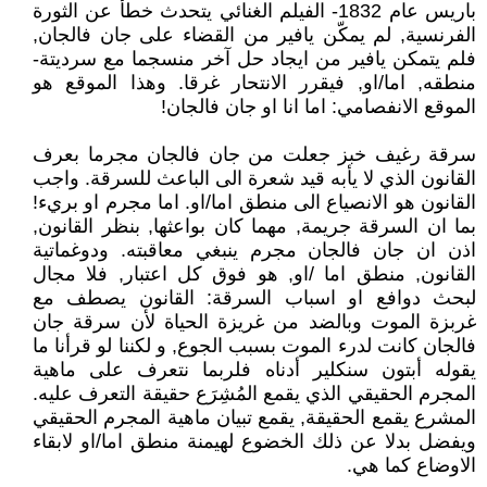
باريس عام 1832- الفيلم الغنائي يتحدث خطأ عن الثورة
الفرنسية, لم يمكّن يافير من القضاء على جان فالجان,
فلم يتمكن يافير من ايجاد حل آخر منسجما مع سرديتة-
منطقه, اما/او, فيقرر الانتحار غرقا. وهذا الموقع هو
الموقع الانفصامي: اما انا او جان فالجان!
سرقة رغيف خبز جعلت من جان فالجان مجرما بعرف
القانون الذي لا يأبه قيد شعرة الى الباعث للسرقة. واجب
القانون هو الانصياع الى منطق اما/او. اما مجرم او بريء!
بما ان السرقة جريمة, مهما كان بواعثها, بنظر القانون,
اذن ان جان فالجان مجرم ينبغي معاقبته. ودوغماتية
القانون, منطق اما /او, هو فوق كل اعتبار, فلا مجال
لبحث دوافع او اسباب السرقة: القانون يصطف مع
غربزة الموت وبالضد من غريزة الحياة لأن سرقة جان
فالجان كانت لدرء الموت بسبب الجوع, و لكننا لو قرأنا ما
يقوله أبتون سنكلير أدناه فلربما نتعرف على ماهية
المجرم الحقيقي الذي يقمع المُشِرَع حقيقة التعرف عليه.
المشرع يقمع الحقيقة, يقمع تبيان ماهية المجرم الحقيقي
ويفضل بدلا عن ذلك الخضوع لهيمنة منطق اما/او لابقاء
الاوضاع كما هي.