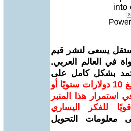
into
Power
ستقل يسعى لنشر قيم
واة في العالم العربي.
عتمد بشكل كامل على
ساهم/ي معنا! بدعمكم بمبلغ 10 دولارات سنويًا أو
 استمرار هذا المنبر
ويًا للفكر اليساري
ى معلومات التحويل