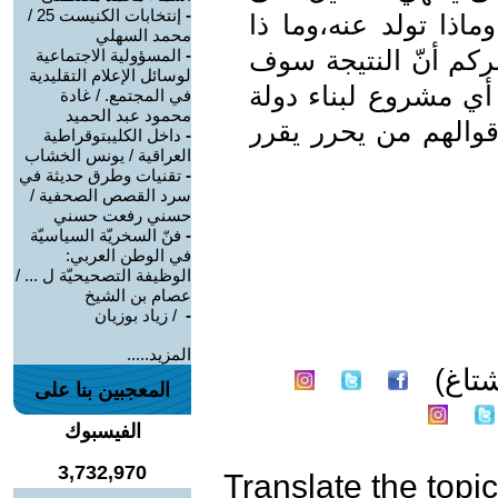
-
إنتخابات الكنيست 25 /
اذا تولد عنه،وما ذا
محمد السهلي
ركم أنّ النتيجة سوف
-
المسؤولية الاجتماعية
لوسائل الإعلام التقليدية
أي مشروع لبناء دولة
في المجتمع. / غادة
محمود عبد الحميد
أقوالهم من يحرر يقرر
-
داخل الكليبتوقراطية
العراقية / يونس الخشاب
-
تقنيات وطرق حديثة في
سرد القصص الصحفية /
حسني رفعت حسني
-
فنّ السخريّة السياسيّة
في الوطن العربي:
الوظيفة التصحيحيّة ل ... /
عصام بن الشيخ
-
‏ / زياد بوزيان
المزيد.....
تاغ)
المعجبين بنا على
الفيسبوك
3,732,970
Translate the topic