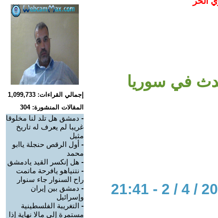
ي الحر
حدث في سوريا
إجمالي القراءات: 1,099,733
المقالات المنشورة: 304
-
دمشق هل تلد لنا مخلوقا
غريبا لم يعرف له تاريخ
مثيل
-
أول الرقص حنجلة ياابو
محمد
-
هل إنكسر القيد يادمشق
-
نتنياهو يافرحة ماتمت
راح السنوار جاء سنوار
-
دمشق بين إيران
وإسرائيل
-
التغريبة الفلسطينية
مستمرة إلى مالا نهاية إذا