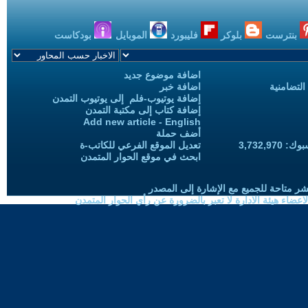
بنترست
بلوكر
فليبورد
الموبايل
بودكاست
اضافة موضوع جديد
التضامنية
اضافة خبر
إضافة يوتيوب-فلم إلى يوتيوب التمدن
إضافة كتاب إلى مكتبة التمدن
Add new article - English
أضف حملة
3,732,97
تعديل الموقع الفرعي للكاتب-ة
ابحث في موقع الحوار المتمدن
شر متاحة للجميع مع الإشارة إلى المصدر
ضاء هيئة الادارة لا تعبر بالضرورة عن رأي الحوار المتمدن