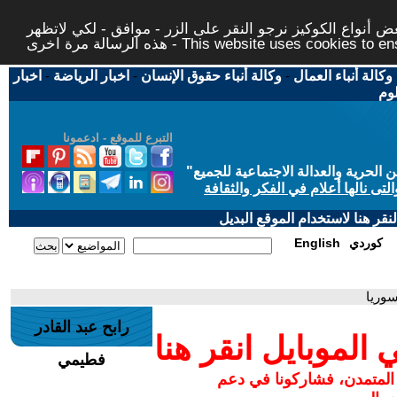
 أنواع الكوكيز نرجو النقر على الزر - موافق - لكي لاتظهر
This website uses cookies to ensure you ge
وكالة أنباء العمال
-
وكالة أنباء حقوق الإنسان
-
اخبار الرياضة
-
اخبار
لوم
التبرع للموقع - ادعمونا
حرية والعدالة الاجتماعية للجميع
"
تى نالها أعلام في الفكر والثقافة
قر هنا لاستخدام الموقع البديل
كوردي
English
سوريا
رابح عبد القادر
لموبايل انقر هنا
فطيمي
 المتمدن، فشاركونا في دعم