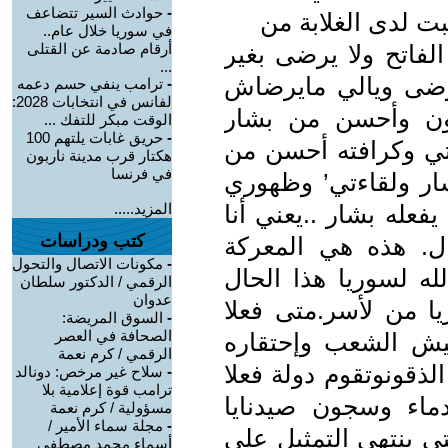
-
حوادث السير تتضاعف
ثبت لدى الغلابة من
في سوريا خلال عام..
الفاتح ولا يرضى بغير
أرقام صادمة عن القتلى
...
رضى ويالي مايرضاش
-
ترامب ينفي حسم دعمه
لفانس في انتخابات 2028:
كون وأحسن من بشار
الوقت مبكر للتفك ...
-
حريق غابات يلتهم 100
تي وكرافته أحسن من
هكتار قرب مدينة ناربون
في فرنسا
ر ولقاءتي’ وظهوري
فعله بشار ..يعني أنا
المزيد.....
كتب ودراسات
ال. هذه هي المعركة
-
مكونات الاتصال والتحول
له لسوريا هذا الحال
الرقمي / الدكتور سلطان
عدوان
ا من لأسر.متى فعلا
-
السوق المريضة:
الصحافة في العصر
يش الشعب وإحتقاره
الرقمي / كرم نعمة
ذقونوتقوم دولة فعلا
-
سلاح غير مرخص: دونالد
ترامب قوة إعلامية بلا
ماء وسجون صيدنايا
مسؤولية / كرم نعمة
-
مجلة سماء الأمير /
تى ينتهي التمثيل على
أسماء محمد مصطفى