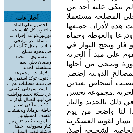
 يبكي عليه أحد من
على المصلحة مستعملا
أخبار عامة
 هذه لأدران جميعها
-
الحصول على الماء
بالتناوب كل 48 ساعة..
عا والغوطة وحماه
بورتوريكو تبدأ إجراءا ...
-
مأساة مدرسية في
 فاز ونجح الثوار في
تايلاند.. مقتل 7 أشخاص
في هجوم مسلح
وم على مبد أ الحرية
-
-عشماوي-.. محمد
لثورة وضحى من أجلها
رمضان يعلن اسم
مسلسله الجديد
مصالح الدولية إضطر
-
الإمارات.. مجموعة
-أدنوك- تؤكد استمرارها
تنصيب أشخاص بعيدين
في تلبية متطلبات عم ...
-
ناشط سوداني يكشف
لحرية .مجموعة تحسن
عن شبكة تجنيد مواطنيه
في ليبيا للقتال بأوكر ...
 ذلك بالحديد والنار
-
14 جريحاً في تفجير
دا لنا واضحا من يوم
حافلة جرمانا، وتحقيقات
لكشف المسؤولين
شار لقوته العسكرية
-
الموساد يُبعد اثنين من
كبار مسؤوليه.. خطة
لخاصة الشحيحة أصلا،
فاشلة لتغيير النظا ...