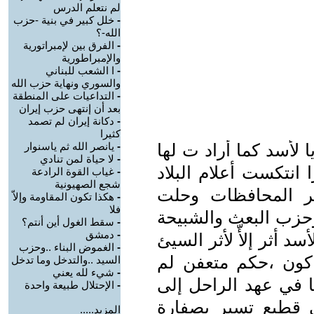
لم نتعلم الدرس
-
خلل كبير في بنية -حزب
الله-؟
-
الفرق بين لإمبراتورية
والإمبراطورية
-
ا الشعب للبناني
والسوري ونهاية حزب الله
-
التداعيات على المنطقة
بعد أن إنتهى حزب إيران
-
دكانة إيران لم تصمد
كثيرا
 لأسد كما أراد ت لها
-
يانصر الله ثم ياسنوار
-
لا حياة لمن تنادي
 انتكست أعلام البلاد
-
غياب القوة الرادعة
شجع الصهيونية
ر المحافظات وحلت
-
هكذا تكون المقاومة وإلاّ
فلا
حزب البعث والشبيحة
-
سقط الغول أين أنتم؟
-
دمشق
 أثر إلأّ لأثر السيئ
-
الغموض البناء ..وحزب
كون ،حكم متعفن لم
السيد ..والتدخل وما تدخل
-
شيء لله يعني
ا في عهد الراحل إلى
-
الإحتلال طبيعة واحدة
قطيع تسير بصفارة
المزيد.....