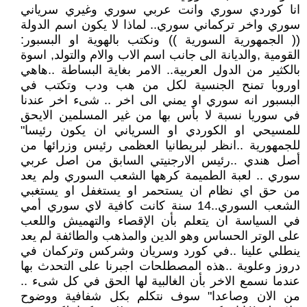
انا كوردي سوري وانت عربي سوري وغيري سرياني
سوري واخر تركماني سوري.. لماذا لا يكون اسم الدولة
(( الجمهورية السورية )) ونكتب بالهوية او البسبور:
القومية ,والديانة الى جانب اسم الاب والام والتولد, اسوة
بالكثير من الدول العربية.. الامر بغاية البساطة ..هاهي
اوروبا تمنح الجنسية لكل من هب ودب وتكتب في
البسبور انه سوري او يمني الى اخر .. شىء اخر عندنا
في سوريا نسبة لا بأس بها من غير المسلمين الايحق
للمسيحي او الكوردي او السرياني ان يكون رئيسا"
للجمهورية ..انظر لبريطانيا العظمى رئيس وزرائها من
أصل هندي ..رئيس الارجنيتي السابق من اصل عربي
سوري .. لعبة الطميمة كرهها الشعب السوري ولم يعد
من حق اي نظام ان يستحمر او يستغفل او يستغبي
الشعب السوري..14 سنة كانت كافية لاي سوري أمي
في السياسة ان يتعلم بأن الإقصاء والتهميش واللعب
على الوتر الحساس وهو الدين والمذهب والطائفة لم يعد
ينطلي علينا ..في كورد وسريان وشركس وتركمان في
دروز وعلوية ..هذه المصطلحات اجبرنا على التحدث بها
عندما نسمع الاخر بأن الغالبية لها الحق في كل شىء ..
من الان وصاعدا" سوف نتكلم بكل شفافية ووضوح