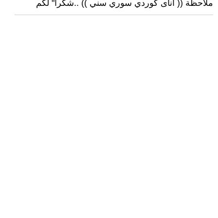
ملاحظة (( اناى كوردي سوري سني )) ..شكرا" لكم