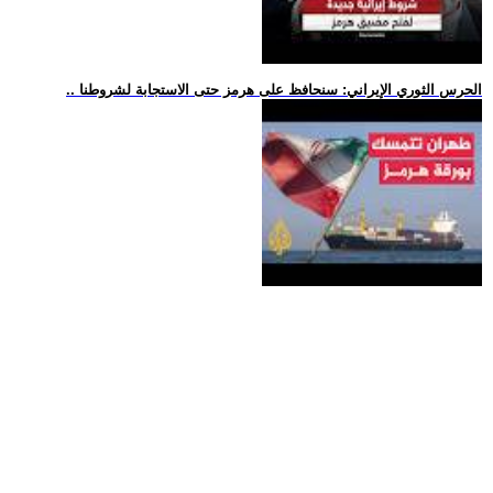
.. الحرس الثوري الإيراني: سنحافظ على هرمز حتى الاستجابة لشروطنا