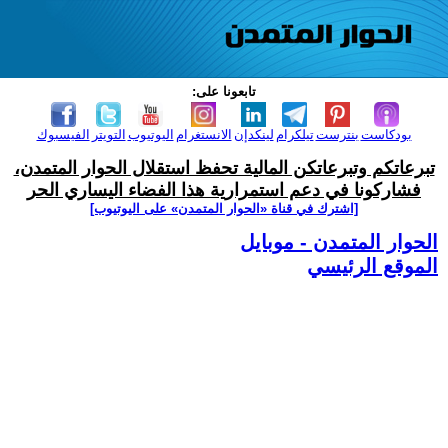
تابعونا على:
بودكاست
بنترست
تيلكرام
لينكدإن
الانستغرام
اليوتيوب
التويتر
الفيسبوك
تبرعاتكم وتبرعاتكن المالية تحفظ استقلال الحوار المتمدن،
فشاركونا في دعم استمرارية هذا الفضاء اليساري الحر
[اشترك في قناة ‫«الحوار المتمدن» على اليوتيوب]
الحوار المتمدن - موبايل
الموقع الرئيسي