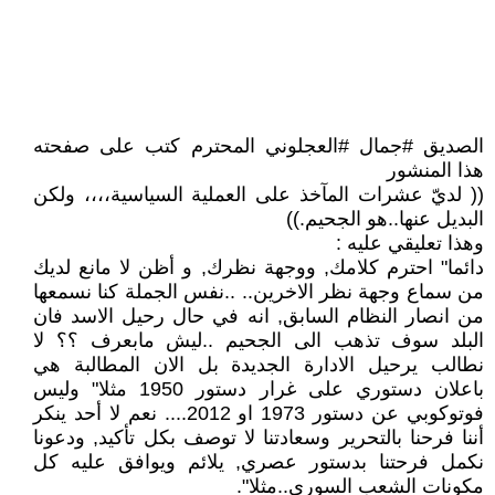
الصديق #جمال #العجلوني المحترم كتب على صفحته
هذا المنشور
(( لديّ عشرات المآخذ على العملية السياسية،،،، ولكن
البديل عنها..هو الجحيم.))
وهذا تعليقي عليه :
دائما" احترم كلامك, ووجهة نظرك, و أظن لا مانع لديك
من سماع وجهة نظر الاخرين.. ..نفس الجملة كنا نسمعها
من انصار النظام السابق, انه في حال رحيل الاسد فان
البلد سوف تذهب الى الجحيم ..ليش مابعرف ؟؟ لا
نطالب يرحيل الادارة الجديدة بل الان المطالبة هي
باعلان دستوري على غرار دستور 1950 مثلا" وليس
فوتوكوبي عن دستور 1973 او 2012.... نعم لا أحد ينكر
أننا فرحنا بالتحرير وسعادتنا لا توصف بكل تأكيد, ودعونا
نكمل فرحتنا بدستور عصري, يلائم ويوافق عليه كل
مكونات الشعب السوري..مثلا".