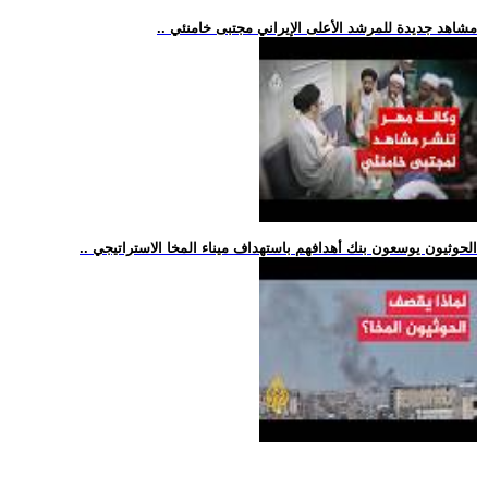
.. مشاهد جديدة للمرشد الأعلى الإيراني مجتبى خامنئي
.. الحوثيون يوسعون بنك أهدافهم باستهداف ميناء المخا الاستراتيجي