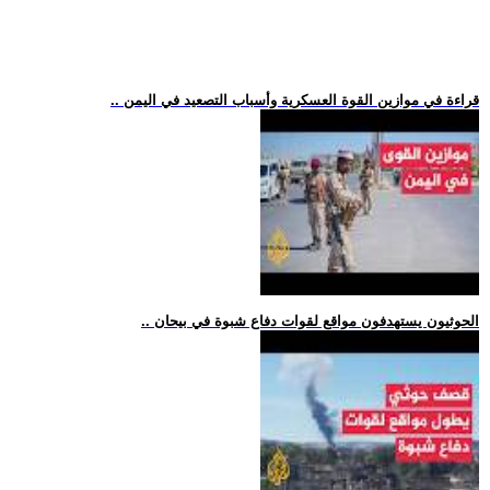
.. قراءة في موازين القوة العسكرية وأسباب التصعيد في اليمن
.. الحوثيون يستهدفون مواقع لقوات دفاع شبوة في بيحان