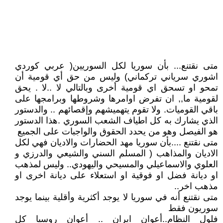
متى نقتنع... بأن سوريا لكل السوريين( عربي كوردي
اشوري سرياني تركماني) وليس من حق أي قومية أن
تمحو او تسحق اي قومية أخرى وبالتالي لا ..لا . يحق
لقومية ما,, ان تفرض اوامرها وشروطها وبرامجها على
باقي القوميات. ولا تقوم يتهميشهم وإقصائهم .. والدستور
الذي يشارك به كل اطياف الشعب السوري .هذا الدستور
هو الفيصل وهو من يحدد الحقوق والواجبات على الجميع
متى نقتنع ....بأن سوريا مهد الحضارات والاديان فهي لكل
الاديان والمذاهب ( المسلم السني والشيعي والدرزي و
العلوي والاسماعيلي والمسيحي واليهودي.. وليس لمذهب
او ديانة فضل او فوقية او استعلاء على ديانة اخرى او
مذهب اخر..
متى نقتنع أنه في سوريا لا يوجد أكثرية وأقلية بينما يوجد
سوريون فقط
فلول النظام..أعوان ايران .. أعوان روسيا كل