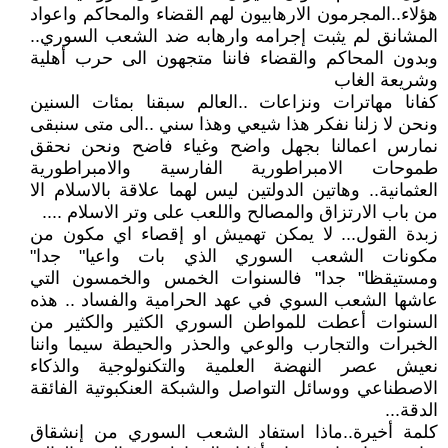
هؤلاء..المجرمون الارهابيون لهم القضاء والمحاكم واعواد
المشانق لم يثبت إجرامه وارهابه ضد الشعب السوري..
وبدون المحاكم والقضاء فاننا متجهون الى حرب أهلية
وشريعة الغاب
كفانا مهاترات ونزاعات ..العالم سبقنا بمئات السنين
ونحن لا زلنا نفكر هذا شيعي وهذا سني ..الى متى سنبقى
نمارس اعمالنا بجهل واضح وغياء فاضح ونحن نحقق
طموحات الامبراطورية الفارسية والامبراطورية
العثمانية.. وهاتين الدولتين ليس لهما علاقة بالاسلام الا
من باب الارتزاق والمصالح واللعب على وتر الاسلام ....
زبدة القول... لا يمكن تهميش او إقصاء اي مكون من
مكونات الشعب السوري الذي بات واعيا" جدا"
ومستيقظا" جدا" فالسنوات الخمس والخمسون التي
عاشها الشعب السوي في عهد الحرامية والفساد .. هذه
السنوات أعطت للمواطن السوري الكثير والكثير من
الخبرات والتجارب والوعي والحذر والحيطة سيما واننا
نعيش عصر النهضة العلمية والتكنولوجية والذكاء
الاصطناعي ووسائل التواصل والشبكة العنكبوتية الفائقة
الدقة...
كلمة أخيرة..ماذا استفاد الشعب السوري من إنشقاق