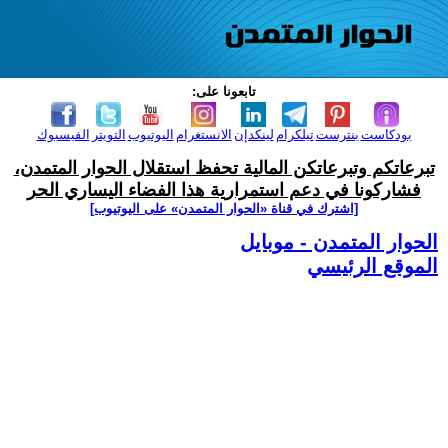
تابعونا على:
بودكاست
بنترست
تيلكرام
لينكدإن
الانستغرام
اليوتيوب
التويتر
الفيسبوك
تبرعاتكم وتبرعاتكن المالية تحفظ استقلال الحوار المتمدن،
فشاركونا في دعم استمرارية هذا الفضاء اليساري الحر
[اشترك في قناة ‫«الحوار المتمدن» على اليوتيوب]
الحوار المتمدن - موبايل
الموقع الرئيسي