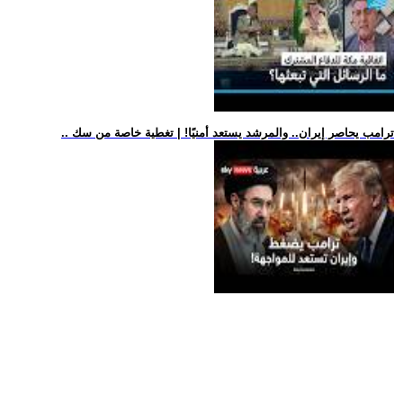
.. ترامب يحاصر إيران.. والمرشد يستعد أمنيًا! | تغطية خاصة من سك