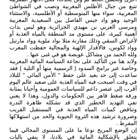
تنبع من جبال الأطلس المغربية وتصب في الشواطئ
المغربية، سواء منها المتوسطية أو الأطلسية، والاستثناء
الوحيد وهو واد جيس الفاصل بين السعيدية المغربية
ومرسى العربي بن مهيدي الجزائرية وهو ليس بذات
أهمية كبيرة، على مستوى مد المنطقة بالمياه العذبة أو
لأغراض السقي وذلك مقارنة مثلا بواد ملوية وواد مارتيل
وواد لكوس، فالأقدار الإلهية والمجالية حفظت المغرب
ولله الحمد من مشاكل عويصة هو في غنى عنها .
ولابد هنا من التأكيد على نجاعة السياسة المائية المغربية
وخاصة عبر برامج السدود ( الرسمية منها أو التلية ) فقد
ساعدت إلى حد بعيد على حفظ " الأمن المائي " للبلاد
في وقت أصبحت فيه المياه العذبة على صعيد عالم اليوم
أقرب إلى عنصر داعم للسياسات العمومية وأحيانا بمثابة
ورقة ضغط قاهر بين الحكومات والدول، وهذا لا يعني
نفي التهديد الخطير الذي قد تشكله ظاهرة الندرة
وتناقص كميات المياه العذبة في المستقبل القريب
وضرورة ترشيد هذه الثروة الحيوية والحد من استهلاكها
المفرط .
إن الوضع المريح نوعا ما على المستوى المجالي فيما
يتعلق بالإشكالية المائية في بلادنا، لا ينفي بالبات