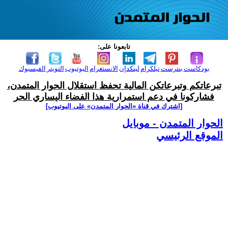
تابعونا على:
بودكاست
بنترست
تيلكرام
لينكدإن
الانستغرام
اليوتيوب
التويتر
الفيسبوك
تبرعاتكم وتبرعاتكن المالية تحفظ استقلال الحوار المتمدن،
فشاركونا في دعم استمرارية هذا الفضاء اليساري الحر
[اشترك في قناة ‫«الحوار المتمدن» على اليوتيوب]
الحوار المتمدن - موبايل
الموقع الرئيسي