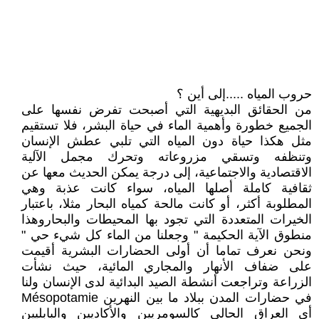
حروب المياه .....إلى أين ؟
من الحقائق البديهية التي أصبحت تفرض نفسها على
الجميع خطورة وأهمية الماء في حياة البشر، فلا تستقيم
مثل هكذا حياة دون المياه التي تلبي عطش الإنسان
وتنظفه وتسقي مزروعاته وتحرك مجمل الآلية
الاقتصادية والاجتماعية، إلى درجة يمكن الحديث معها عن
ثقافية كاملة أصلها المياه، سواء كانت عذبة وهي
المطلوبة أكثر، أو كانت مالحة كمياه البحار مثلا، باعتبار
الخيرات المتعددة التي تجود بها المحيطات والبحاروهذا
منطوق الآية الحكيمة " وجعلنا من الماء كل شيء حي "
ونحن نعرف تماما أن أولى الحضارات البشرية أقيمت
على ضفاف الأنهار والمجاري المائية، حيث نشأت
الزراعة وتراجعت أنشطة الصيد البدائية لدى الإنسان ولنا
في حضارات المدن ببلاد ما بين النهرين Mésopotamie
أي العراق الحالي كالسومريين والأكاديين والبابليين