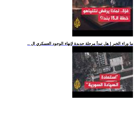
.. ما وراء الخبر | هل تبدأ مرحلة جديدة لإنهاء الوجود العسكري ال