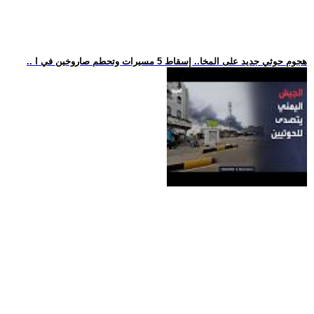
.. هجوم حوثي جديد على المخا.. إسقاط 5 مسيرات وتحطم صاروخين في ا