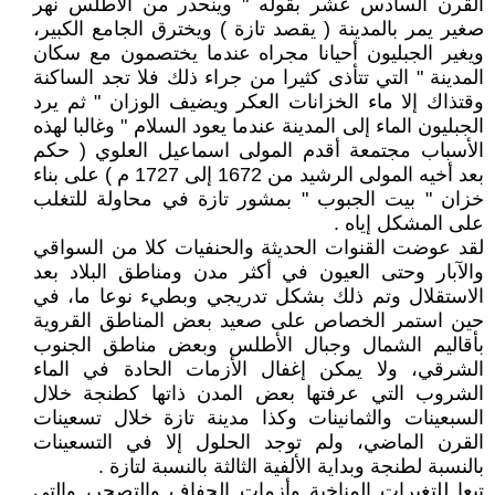
القرن السادس عشر بقوله " وينحدر من الأطلس نهر
صغير يمر بالمدينة ( يقصد تازة ) ويخترق الجامع الكبير،
ويغير الجبليون أحيانا مجراه عندما يختصمون مع سكان
المدينة " التي تتأذى كثيرا من جراء ذلك فلا تجد الساكنة
وقتذاك إلا ماء الخزانات العكر ويضيف الوزان " ثم يرد
الجبليون الماء إلى المدينة عندما يعود السلام " وغالبا لهذه
الأسباب مجتمعة أقدم المولى اسماعيل العلوي ( حكم
بعد أخيه المولى الرشيد من 1672 إلى 1727 م ) على بناء
خزان " بيت الجبوب " بمشور تازة في محاولة للتغلب
على المشكل إياه .
لقد عوضت القنوات الحديثة والحنفيات كلا من السواقي
والآبار وحتى العيون في أكثر مدن ومناطق البلاد بعد
الاستقلال وتم ذلك بشكل تدريجي وبطيء نوعا ما، في
حين استمر الخصاص على صعيد بعض المناطق القروية
بأقاليم الشمال وجبال الأطلس وبعض مناطق الجنوب
الشرقي، ولا يمكن إغفال الأزمات الحادة في الماء
الشروب التي عرفتها بعض المدن ذاتها كطنجة خلال
السبعينات والثمانينات وكذا مدينة تازة خلال تسعينات
القرن الماضي، ولم توجد الحلول إلا في التسعينات
بالنسبة لطنجة وبداية الألفية الثالثة بالنسبة لتازة .
تبعا للتغيرات المناخية وأزمات الجفاف والتصحر، والتي