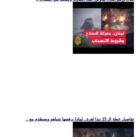
.. تفاصيل خطة الـ 15 بندا لغزة.. لماذا يرفضها نتنياهو ويصطدم مع