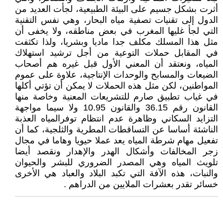
أثرت بشكل جسيم على البيئة الطبيعية، لجأت العديد من
الدول إلى تقنيات تصفية مياه البحار، وهي نفس التقنية
التي لجأ غليها المغرب في بعض مناطقه، ولا يخفى أن
مثل هذا المسلك مكلف جدا ماديا وبشريا، ولذا تكثفت
في المقابل حملات التوعية من أجل ترشيد استهلاك
المياه، ونعتقد أن المعني الأول قبل غيره هم أصحاب
الضيعات والمسابح والوحدات الإنتاجية، علاوة على عموم
المواطنين، لكن مثل هذه الحملات لا يمكن أن تؤتي أكلها
في غياب تطبيق صارم للتشريعات المعنية وخاصة منها
القانون رقم 36.15 والقانون 10.95 ولا سيما مواجهة
التزايد السكاني وظاهرة عدم انتظام توفرالمياه العذبة
الناشئة أساسا عن التساقطات المطرية والثلجية، كما أن
تفعيل مهام شرطة المياه يعد عملا حيويا وهاما في مجال
زجر المخالفات وأشكال الهدر والإهدار ونقصد أيضا
تلويث المياه وهي المصدر الضروري للبشر والحيوان
والنبات، هذه الآفة التي تكبد البلاد والعباد هي الأخرى
خسائر تقدر بعشرات الملايين من الدراهم .