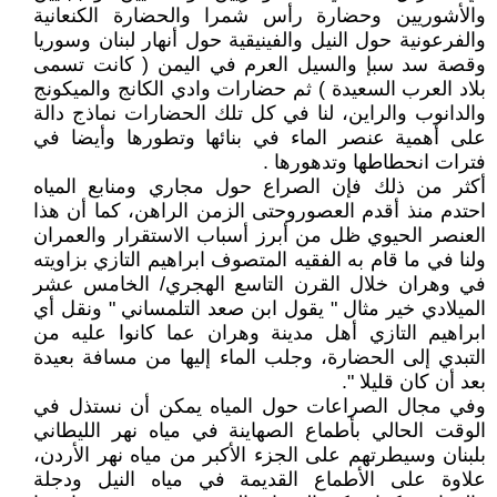
والأشوريين وحضارة رأس شمرا والحضارة الكنعانية
والفرعونية حول النيل والفينيقية حول أنهار لبنان وسوريا
وقصة سد سبإ والسيل العرم في اليمن ( كانت تسمى
بلاد العرب السعيدة ) ثم حضارات وادي الكانج والميكونج
والدانوب والراين، لنا في كل تلك الحضارات نماذج دالة
على أهمية عنصر الماء في بنائها وتطورها وأيضا في
فترات انحطاطها وتدهورها .
أكثر من ذلك فإن الصراع حول مجاري ومنابع المياه
احتدم منذ أقدم العصوروحتى الزمن الراهن، كما أن هذا
العنصر الحيوي ظل من أبرز أسباب الاستقرار والعمران
ولنا في ما قام به الفقيه المتصوف ابراهيم التازي بزاويته
في وهران خلال القرن التاسع الهجري/ الخامس عشر
الميلادي خير مثال " يقول ابن صعد التلمساني " ونقل أي
ابراهيم التازي أهل مدينة وهران عما كانوا عليه من
التبدي إلى الحضارة، وجلب الماء إليها من مسافة بعيدة
بعد أن كان قليلا ".
وفي مجال الصراعات حول المياه يمكن أن نستذل في
الوقت الحالي بأطماع الصهاينة في مياه نهر الليطاني
بلبنان وسيطرتهم على الجزء الأكبر من مياه نهر الأردن،
علاوة على الأطماع القديمة في مياه النيل ودجلة