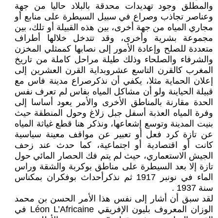
والمطلق وجود تهديدات محدقة بالبلاد حاليا من جهة
وعناصر تجاذب وصراع في سبيل السيطرة على منابع أو
مجاري المياه من جهة أخرى، بين هذه القبيلة أو تلك، بين
مجموعة بشرية وأخرى، وقد تتدخل خلالها أطراف
متعددة للصلح وإعادة الأمور إلى نصابها كممثلي المخزن
والشرفاء والصلحاء وذلك طيلة مراحل كاملة من تاريخ
المغرب كالقرن التاسع عشروبداية القرن العشرين إلى
إعلان الحماية مثلا، يكفي أن نذكرصراع مدينة فاس مع
قبيلة الحياينة ولو أن مشاكل المياه بفاس لم تعرف نفس
الحدة مقارنة بالمناطق الأخرى والأمر يعود أساسا إلى
وفرة المياه العذبة أسفل جبل زلاغ وحول المنطقة حيث
بنيت المدينة وتوسع إشعاعها، ونذكر هنا قطع غياثة المياه
عن تازة كرد فعل أو تعبير عن مواقف معينة سياسية
كانت أو اقتصادية أو اجتماعية، كما حدث عند زحف
الجيش الاستعماري، حيث لم يتم فك الحصار المائي حول
تازة إلا بعد السيطرة على مناطق بوكربة والشقة وراس
الماء في نونبر 1917 ثم نذكرأحداث بوفكران بمكناس
سنة 1937 .
لقد سبق أن أشار إلى نفس هذا الأمر الحسن بن محمد
الوزان المعروف بليون الإفريقي Léon L’Africaine في