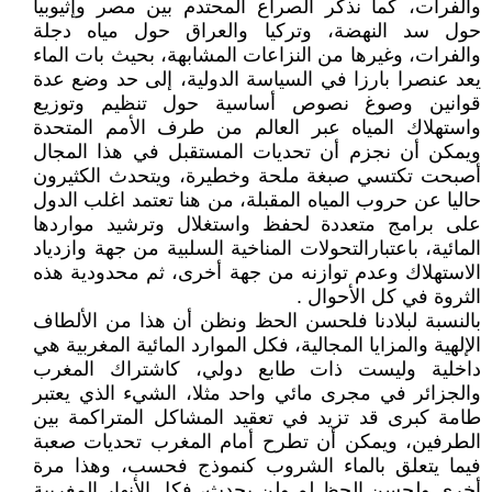
والفرات، كما نذكر الصراع المحتدم بين مصر وإثيوبيا
حول سد النهضة، وتركيا والعراق حول مياه دجلة
والفرات، وغيرها من النزاعات المشابهة، بحيث بات الماء
يعد عنصرا بارزا في السياسة الدولية، إلى حد وضع عدة
قوانين وصوغ نصوص أساسية حول تنظيم وتوزيع
واستهلاك المياه عبر العالم من طرف الأمم المتحدة
ويمكن أن نجزم أن تحديات المستقبل في هذا المجال
أصبحت تكتسي صبغة ملحة وخطيرة، ويتحدث الكثيرون
حاليا عن حروب المياه المقبلة، من هنا تعتمد اغلب الدول
على برامج متعددة لحفظ واستغلال وترشيد مواردها
المائية، باعتبارالتحولات المناخية السلبية من جهة وازدياد
الاستهلاك وعدم توازنه من جهة أخرى، ثم محدودية هذه
الثروة في كل الأحوال .
بالنسبة لبلادنا فلحسن الحظ ونظن أن هذا من الألطاف
الإلهية والمزايا المجالية، فكل الموارد المائية المغربية هي
داخلية وليست ذات طابع دولي، كاشتراك المغرب
والجزائر في مجرى مائي واحد مثلا، الشيء الذي يعتبر
طامة كبرى قد تزيد في تعقيد المشاكل المتراكمة بين
الطرفين، ويمكن أن تطرح أمام المغرب تحديات صعبة
فيما يتعلق بالماء الشروب كنموذج فحسب، وهذا مرة
أخرى ولحسن الحظ لم ولن يحدث، فكل الأنهار المغربية