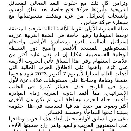
وتزامن كل ذلك مع خفوت البعد النضالي للفصائل
التاريخية وأبرزها حركة فتح خاصة بعد اتفاق أوسلو،
وانسحاب إسرائيل من غزة وتفكيك مستوطناتها مع
سيطرة حركة حماس .
طيلة العشرية الأولى تقريبا للألفية الثالثة عرفت المنطقة
توسعا استيطانيا رهيبا خاصة في الضفة الغربية عززته
إسرائيل بأساليب القمع ومصادرة الأراضي واقتحام
المستوطنين للمسجد الأقصى وأصبح دور السلطة
الوطنية الفلسطينية شكليا إن لم نقل عليه أكثر من
علامات استفهام وفي هذا السياق تأتي الحروب الأربعة
على غزة، وأهمها على الإطلاق الحرب الحالية التي
أذهلت العالم اعتبارا لأن يوم 7 أكتوبر 2023 شهد هجوما
منسقا وشاملا ومفاجئا على مستوطنات غلاف غزة لأول
مرة في التاريخ، خلف خسائر كبيرة في الجانب
الإسرائيلي، مما أفقد الدولة العبرية زمام المبادرة
فأعلنت حالة الحرب ببساطة التي لم تكن هي الأخرى
أكثر وضوحا من حيث أهدافها السياسية في ظل حكومة
يمينية أعمتها المفاجأة وحصيلة الخسائر.
يبقى من السابق لأوانه تحليل أبعاد هذه الحرب ونتائجها
على المستويين القريب والبعيد والتي راح ضحيتها الآلاف