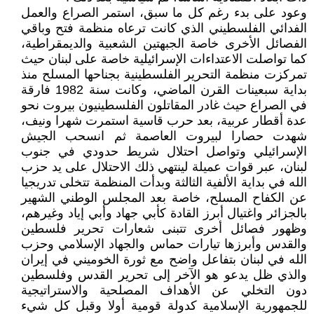
وعود على بدء رغم كل ما سبق، استمر الصراع والعمل
الفدائي الفلسطيني الذي كانت ترعاه منظمة فتح وباقي
الفصائل الأخرى خاصة الجبهتين الشعبية والديمقراطية،
كما تواصلت الاعتداءات الإسرائيلية خاصة على لبنان حيث
تمركزت منظمة التحرير الفلسطينية بجناحها المسلح منذ
بداية سبعينات القرن الماضي، وكانت سنة 1982 فارقة
في الصراع حيث غادر المقاتلون الفلسطينيون بيروت نحو
عدة أقطار عربية، بعد حرب قاسية استمرت شهرا ونيف،
شهدت حصارا لبيروت العاصمة ثم انسحب الجيش
الإسرائيلي وتواصل احتلال شريط حدودي في جنوب
لبنان، عبر قوات عميلة لينتهي ذلك الاحتلال على يد حزب
الله في بداية الألفية الثالثة وبدأت المنظمة تتخلى تدريجيا
عن الكفاح المسلح، خاصة بعد المجلس الوطني الشهير
بالجزائر واغتيال أبرز القادة كأبي جهاد وأبي إياد وغيرهم،
وظهور فصائل أخرى تتبنى شعارات تحرير فلسطين
والقدس وأبرزها تيارات حماس والجهاد الإسلامي وحزب
الله في لبنان بتفاعل واضح مع ثورة الخوميني في إيران
والذي ظل يدعو هو الآخر إلى تحرير القدس وفلسطين
دون التخلي عن الأهداف المصلحية والاستراتيجية
للجمهورية الإسلامية كدولة قومية أولا وقبل كل شيء