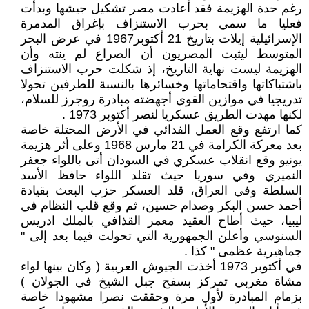
رغم حدة الهزيمة فقد أعادت مصر تشكيل جيشها وبدأت
فعليا ما سمي بحرب الاستنزاف بإغراق المدمرة
الإسرائيلية إيلات بتاريخ 21 أكتوبر1967 في عرض البحر
المتوسط ليثبت المصريون أن الصراع لم ينته وأن
الهزيمة ليست نهاية التاريخ، إذ شكلت حرب الاستنزاف
باشتباكاتها واقتحاماتها وخسائرها بالنسبة للطرفين تحولا
تدريجيا في موازين القوى أجهضته مبادرة روجرز للسلام،
لكنها مهدت الطريق عسكريا لنصر أكتوبر 1973 .
كما ارتفع وقع العمل الفدائي في الأرض المحتلة خاصة
بعد معركة الكرامة في 21 مارس 1968 وعلى أثر هزيمة
يونيو وقع انقلاب عسكري في السودان أتى باللواء جعفر
النميري وفي سوريا حيث تقلد اللواء حافظ الأسد
السلطة وفي العراق، قلد العسكر حزب البعث بقيادة
أحمد حسن البكر وصدام حسين، ثم وقع قلب النظام في
ليبيا، حيث أطاح العقيد معمر القذافي بالملك ادريس
السنوسي وأعلن الجمهورية التي تحولت فيما بعد إلى "
جماهيرية عظمى " كذا .
في أكتوبر 1973 أخذت الجيوش العربية ( وكان بينها لواء
مشاة مغربي تمركز بسفح جبل الشيخ في الجولان )
بزمام المبادرة لأول مرة وحققت نصرا مشهودا خاصة