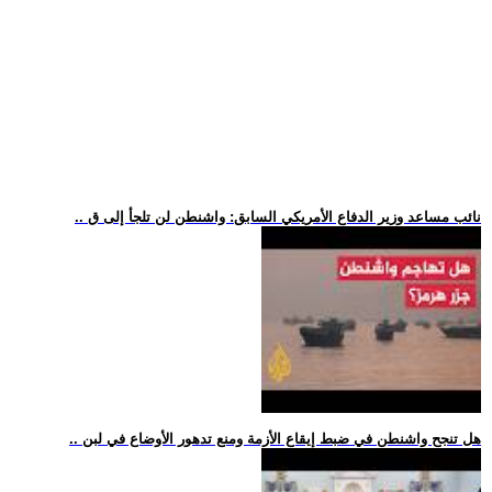
.. نائب مساعد وزير الدفاع الأمريكي السابق: واشنطن لن تلجأ إلى ق
.. هل تنجح واشنطن في ضبط إيقاع الأزمة ومنع تدهور الأوضاع في لبن