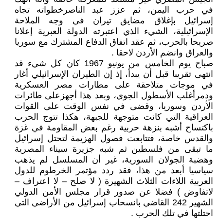
في حرب اليمن، ثم عزز عبد الناصرخطواته تجاه
إسرائيل بإغلاق مضايق تيران في وجه الملاحة
الإسرائيلية، الشيء الذي اعتبرته الدولة العبرية إعلانا
صريحا بالحرب، ثم عقد اتفاق الدفاع المشترك مع سوريا
والعراق وانضم الأردن لاحقا .
صباح يوم الخامس من يونيو 1967 كان كل شيء قد
انتهى تقريبا قبل أن يبدأ، إذ إن الطيران الإسرائيلي أغار
في موجات متلاحقة على مطارات مصر العسكرية
ودمرأغلب الأسطول الجوي، وبعد هذا أجهزعلى طائرات
الأردن وسوريا، وقضى في نفس الوقت على القوات
العراقية التي كانت متوجهة للجبهة، هكذا تتوج الحرب
باكتساح أشبه بنزهة حربية رغم بعض المقاومة في غزة
والقدس خاصة، فتتابعت فصول الهزيمة لتحتل إسرائيل
ما تبقى من فلسطين ثم شبه جزيرة سيناء المصرية
وهضبة الجولان السورية، غير أن المسلسل لم يذهب
سياسيا أبعد من هذا، فقد ردد مؤتمر الخرطوم للدول
العربية اللاءات الثلاث الشهيرة ( لا صلح – لا اعتراف –
لاتفاوض ) فضلا عن صدور قرار مجلس الأمن الدولي
الشهير 242 القاضي بانسحاب إسرائيل من الأراضي التي
احتلتها في تلك الحرب .