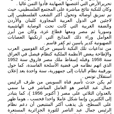
تحريرالأرض التي اغتصبها الصهاينة فأدوا الثمن غاليا .
وكان للنكبة نتائج مباشرة على المجتمع الفلسطيني، حيث
تم تمزيق أوصاله وتحول أكثر الشعب الفلسطيني إلى
لاجئين في الدول العربية المجاورة كلبنان والأردن
والضفة الغربية التي كانت تحت الوصاية الهاشمية
وسوريا ثم مصر ومعها قطاع غزة، وكان من أبرز
العوامل وراء ذلك المذابح التي ارتكبتها العصابات
الصهيونية كدير ياسين ثم كفر قاسم .
من تداعيات تلك النكبة تأسيس حركة القوميين العرب
والإطاحة ببعض الأنظمة الملكية كنظام فيصل في العراق
سنة 1958 وقبله إسقاط ملك مصر فاروق سنة 1952
الذي اتهم نظامه في قضية الأسلحة الفاسدة، كما حول
بورقيبة نظام البايات إلى جمهورية، سنة واحدة بعد إعلان
استقلال تونس .
لم يكن حدث تأميم قناة السويس من طرف الرئيس
جمال عبد الناصر هو العامل المباشر في ما سمي
بالعدوان الثلاثي على مصر ( أكتوبر 1956 )، كما يتبادر
إلى الكثيرين وإنما شكل عاملا واحدا فحسب ، هوما ظهر
على السطح، بل يذهب أكثر المتتبعين أن دعم نظام
الرئيس جمال عبد الناصر للثورة الجزائرية المستعرة