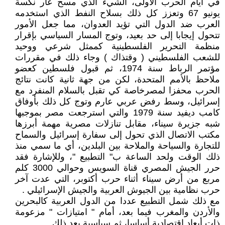
في أيام الحرب الأولى، الشيء الذي مسح عار نكسة
يونيو 67 وتعزز كل ذلك بسلاح النفط الذي استخدمه
العرب ضد الدول التي تؤيد العدوان، مما جعل الأمور
تتحول إيجابا إلى حد بعيد، وتوج المسار السياسي بإقرار
منظمة التحرير الفلسطينية كممثل شرعي ووحيد
للشعب الفلسطيني ( وقتذاك ) وجاء ذلك في مقررات
مؤتمر الرباط سنة 1974، ثم قبول فلسطين كعضو
ملاحظ بالأمم المتحدة، لكن من جهة ثانية كانت نتائج
الحرب محفزا لمصرخاصة كي تقبل بالسلام المنفرد مع
إسرائيل، وسط رفض عربي عارم وتوج كل ذلك بأوفاق
كامب ديفيد سنة 1979 والتي استرجعت مصر بموجبها
شبه جزيرة سيناء، مقابل تنازلات مصرية مهمة أبرزها
مكتب الاتصال الذي تحول إلى سفارة إسرائيل والسماح
للتجارة والسياحة والملاحة بين البلدين، أي ما سمي منذ
ذلك الوقت ولحد الساعة ب" التطبيع "، وللإشارة فقد
حرر الجيش المصري قناة السويس وحوالي 3000 كلم
مربع من أرض سيناء أثناء حرب أكتوبر، التي عدت آخر
حرب نظامية بين الجيوش العربية والجيش الإسرائيلي .
مع ذلك شمل التطبيع عددا من الدول العربية كالبحرين
والأردن والمغرب فيما بعد، أمام " امتيازات " مزعومة
ذات أبعاد اقتصادية أساسا، ثم سياسية بعد ذلك .