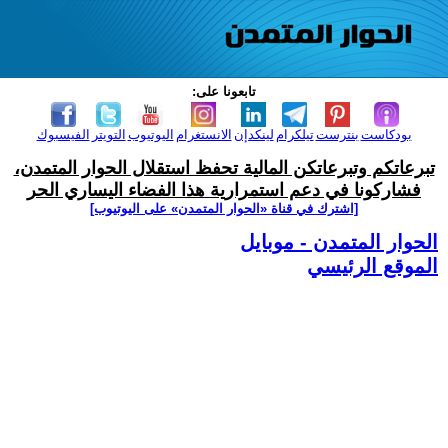
تابعونا على:
بودكاست
بنترست
تيلكرام
لينكدإن
الانستغرام
اليوتيوب
التويتر
الفيسبوك
تبرعاتكم وتبرعاتكن المالية تحفظ استقلال الحوار المتمدن،
فشاركونا في دعم استمرارية هذا الفضاء اليساري الحر
[اشترك في قناة ‫«الحوار المتمدن» على اليوتيوب]
الحوار المتمدن - موبايل
الموقع الرئيسي