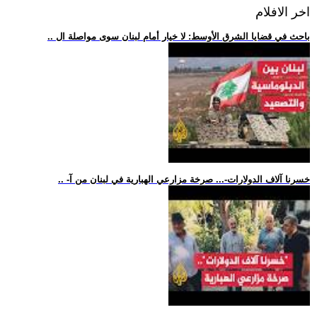
اخر الافلام
.. باحث في قضايا الشرق الأوسط: لا خيار أمام لبنان سوى مواصلة ال
.. -خسرنا آلاف الدولارات-... صرخة مزارعي الهبارية في لبنان من آ