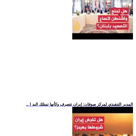
.. المدير التنفيذي لمركز صوفان: إيران تتصرف وكأنها تمتلك اليد ا