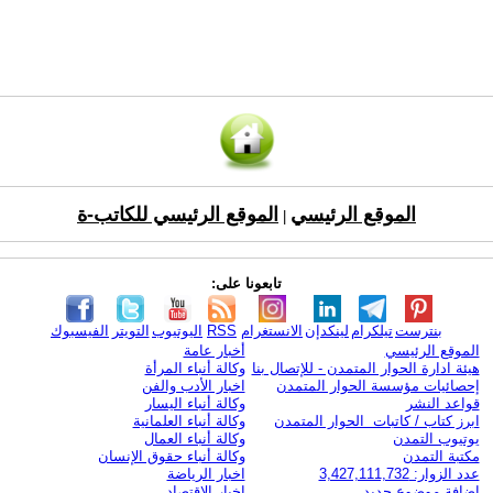
الموقع الرئيسي
الموقع الرئيسي للكاتب-ة
|
تابعونا على:
بنترست
تيلكرام
لينكدإن
الانستغرام
RSS
اليوتيوب
التويتر
الفيسبوك
الموقع الرئيسي
أخبار عامة
هيئة ادارة الحوار المتمدن - للإتصال بنا
وكالة أنباء المرأة
إحصائيات مؤسسة الحوار المتمدن
اخبار الأدب والفن
قواعد النشر
وكالة أنباء اليسار
ابرز كتاب / كاتبات الحوار المتمدن
وكالة أنباء العلمانية
يوتيوب التمدن
وكالة أنباء العمال
مكتبة التمدن
وكالة أنباء حقوق الإنسان
عدد الزوار: 3,427,111,732
اخبار الرياضة
اضافة موضوع جديد
اخبار الاقتصاد