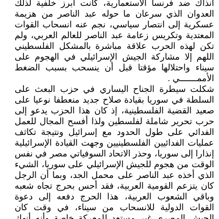
آنذاك ضد فرنسا الاستعمارية، كانت أبرز خلفية لذلك
العدوان الذي سرعان ما حوله عبد الناصر من هزيمة
عسكرية إلى انتصار سياسي، نجم عنه انسحاب القوات
المعتدية وتكريس زعامة عبد الناصر للعالم العربي، ولم
تكن لهذه الحرب علاقة مباشرة بالمشكل الفلسطيني
اللهم إلا مشاركة الجيش الإسرائيلي في الهجوم على
سيناء واحتلالها مؤقتا قبل أن ينسحب بسبب الضغط
الأممـــــــي .
شكلت سيطرة الجناح اليساري في حزب البعث على
السلطة في سوريا بقيادة صلاح جديد منعطفا نوعيا على
صعيد القضية الفلسطينية، إذ كان هذا الحزب يدعو إلى
حرب تحرير شاملة لفلسطين ولذا أفسح المجال للعمل
الفدائي على طول الحدود مع إسرائيل ونتيجة تكاثف
عمليات الفدائيين الفلسطينيين وجهت القيادة الإسرائيلية
إنذارا إلى سوريا، وحذر الاتحاد السوفياتي مصر في نفس
الوقت من هجوم للجيش الإسرائيلي على سوريا، الشيء
الذي أخذه عبد الناصر على محمل الجد، وبما أن الرجل
كان يتزعم القومية العربية، فقد أحس بحرج تجاه شعبه
وباقي الشعوب العربية، هذا الحرج دفعه إلى دعوة
القوات الدولية للانسحاب من سيناء، في وقت كان
الجيش المصري غير مستعد للمعركة خاصة وأنه أنهك