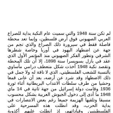
لم تكن سنة 1948 والتي سميت عام النكبة بداية للصراع
العربي الصهيوني فوق أرض فلسطين، وإنما تعد محطة
فاصلة فقط في سيرورة ذلك الصراع والذي نجم من
جهة عن اضطهاد اليهود في أوربا وخاصة شطرها
الشرقي وتطور الفكر الصهيوني منذ المؤتمر الأول الذي
عقد في بازل بسويسرا سنة 1898، إلا أن تلك المحطة
ونقصد نكبة 1948 أخذت شكل منعطف درامي مأساوي
بالنسبة للشعب الفلسطيني، الذي لا ناقة له ولا جمل في
ذلك الاضطهاد وقد شرد عن أرضه، بعد أن عانى قمعا
وحشيا من طرف سلطات الانتداب البريطانية أثناء ثورة
1936 وقامت دولة إسرائيل من جهة ثانية في 14 ماي
1948 ما أدى إلى دخول الجيوش العربية بشكل محسوب
مسبقا وتلقيها الهزيمة جميعا رغم بعض الانتصارات في
بداية الحرب، وقد انطلت هذه المسرحية على
الفلسطينيين وقياداتهم، إذ انطلت عليهم أكذوبة