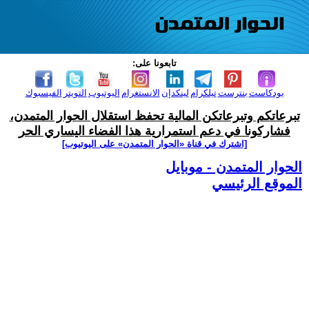
تابعونا على:
بودكاست
بنترست
تيلكرام
لينكدإن
الانستغرام
اليوتيوب
التويتر
الفيسبوك
تبرعاتكم وتبرعاتكن المالية تحفظ استقلال الحوار المتمدن،
فشاركونا في دعم استمرارية هذا الفضاء اليساري الحر
[اشترك في قناة ‫«الحوار المتمدن» على اليوتيوب]
الحوار المتمدن - موبايل
الموقع الرئيسي