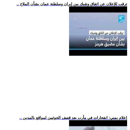
.. ترقب للإعلان عن اتفاق وشيك بين إيران وسلطنة عمان بشأن الملاح
.. إعلام يمني: انفجارات في مأرب بعد قصف الحوثيين لمواقع بالمدين