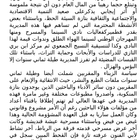
وتبتلع حجما رهيبا من المال العام دون أي نتيجة ملموسة
أو أثر إيجابي يذكرعلى صعيد التنمية الاقتصادية
والاجتماعية والثقافية بتازة السيئة الحظ، وباستثناء بعض
الأنشطة المحترمة التي لم تساهم فيها هذه المديرية
بقدر قطميركفعاليات نادي السينما والمسرح ومنها
المهرجان الوطني لسينما الهواء الطلق وندوات قيمة لهذا
النادي وكذا لتنسيقية النسيج الجمعوي ثم مركز ابن بري
التازي للدراسات والأبحاث وحماية التراث، باسثناء تلك
القبسات المضيئة لم تفرز المديرية طيلة ثماني سنوات إلا
البؤس والهزال .
سياسة الزبناء والمقربين شملت أيضا وطيلة ثماني
سنوات ملفات الطبع والنشر، حيث الانتقائية والإنعام على
المقربين دون سائر الأدباء والباحثين الذين يوجدون بتازة
المنكوبة، واصدروا مطبوعات مختلفة وغير مامرة فهذه
المديرية في عهدها العالي لم تهتم إطلاقا باقتناء أعداد
من مؤلفات هؤلاء الباحثين رغم أن الأمر مشروع وقانوني
وكان العمل ساريا به قبل العهدة المشؤومة الحالية وهذا
غيض من فيض وباستثناء مسرحية عيشة قنديشة وكانت
آخر عرض مسرحي قدمته فرقة من الرباط، آخر نشاط
لأبي الفنون عرفته تازة فإن القحط المبين سجل في