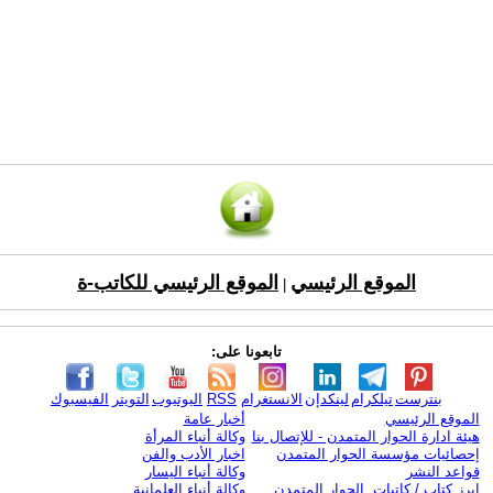
الموقع الرئيسي
الموقع الرئيسي للكاتب-ة
|
تابعونا على:
بنترست
تيلكرام
لينكدإن
الانستغرام
RSS
اليوتيوب
التويتر
الفيسبوك
الموقع الرئيسي
أخبار عامة
هيئة ادارة الحوار المتمدن - للإتصال بنا
وكالة أنباء المرأة
إحصائيات مؤسسة الحوار المتمدن
اخبار الأدب والفن
قواعد النشر
وكالة أنباء اليسار
ابرز كتاب / كاتبات الحوار المتمدن
وكالة أنباء العلمانية