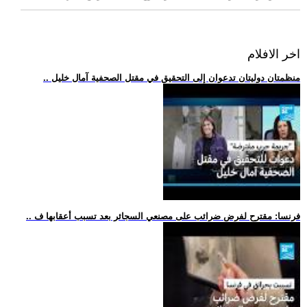
اخر الافلام
.. منظمتان دوليتان تدعوان إلى التحقيق في مقتل الصحفية آمال خليل
.. فرنسا: مقترح لفرض ضرائب على مصنعي السجائر بعد تسبب أعقابها ف