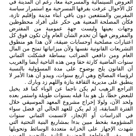
العروض السينمائية والمسرحية معا، رغم أن المدينة في
كل الأحوال عرفت بفرقها المسرحية مع استمرار سياسة
المقربين والمنتفعين دون باقي أبناء مدينة وإقليم تازة،
فكأن المصلحة المعنية هي حكر على أفراد محظوظين
وجهات بعينها وليست جهة عمومية من المفترض
والمفروض فيها أن تخدم الشأن العام وأن تكون فوق كل
اعتبارات مصلحية أوحسابات ضيقة، لأن هذا هو منطوق
التشريعات القانونية نفسها ولأن ميزانياتها تمتح من المال
العام ومن دافعي الضرائب ببساطة فشكلت الثماني
سنوات الماضية كارثة حقا ومن هذه الناحية أيضا والغريب
أن القانون يلح بوضوح على مدة المسؤولية بالنسبة
لرؤساء المصالح وهي أربع سنوات، ويبدو أن هذا الأمر لا
ينطبق على مديرية الثقافة بتازة واللهم زد وبارك .
التراجع الرهيب لم يكن ناجما عن الوباء كما قد يخيل
للبعض خطأ، بل هو بدأ قبله بسنوات طويلة واستمر بعده
ولحد الآن، ولولا إخراج مشروع المعهد الموسيقي خلال
الفترة السابقة، إذ لم يكن للعهد الحالي أي فضل سواء
في الدراسات أو الإنجاز، لاتسمت الثماني سنوات
المشؤومة بقحط مبين بدءا بمشاريع البنية التحتية التي
شهدت الإجهاز على الخزانة متعددة الوسائط وتحويلها
إلى مقر المقاطعة الحضرية الثانية والتجميد الغريب