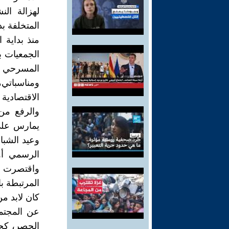
لهزالة الن
المتخلفة ب
منذ بداية 
الجمعيات ب
ومناسباتي
الاقتصادية 
والرفع من
يمارس على
وعيد الشب
الرسمي أو 
واقتصرت ا
المرتبطة با
كان لابد م
عن المجتم
الحصر، كجم