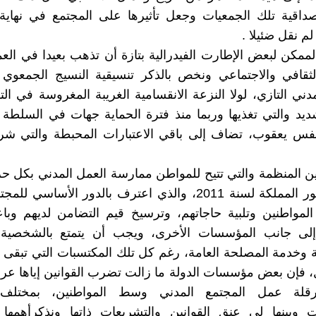
داقية تلك الجمعيات وجعل تأثيرها على المجتمع في نهاية
م نقل ضئيلا .
ممكن لبعض الإطارت الفيدرالية بتازة أن تذهب بعيدا في الع
ثقافي والاجتماعي ونخص بالذكر تنسيقية النسيج الجمعوي ا
مدني التازي، لولا النزعة الانقسامية الغريبة المغروسة في التر
يد والتي تغذيها وربما منذ فترة الحماية جهات في السلطة 
نفس يعقوب، تضاف إلى باقي الاعتبارات المحبطة والتي شرح
ين المنظمة والتي تتيح للمواطن ممارسة العمل المدني بكل ح
رأسها دستور المملكة لسنة 2011، والذي اعترف بالدور الأساسي
لمواطنين وتلبية حاجاتهم، وترسيخ قيم التضامن لديهم وباع
 إلى جانب المؤسسات الأخرى، ويجب أن يتمتع بالشخصية ال
ية وخدمة المصلحة العامة، رغم كل تلك المكتسبات التي تبقى
، فإن بعض مؤسسات الدولة ما زالت تضرب القوانين إياها ع
رقلة عمل المجتمع المدني وسط المواطنين، بمختلف 
ت وبينها لي عنق القوانين والتشريعات ذاتها ونذكرأهمها 