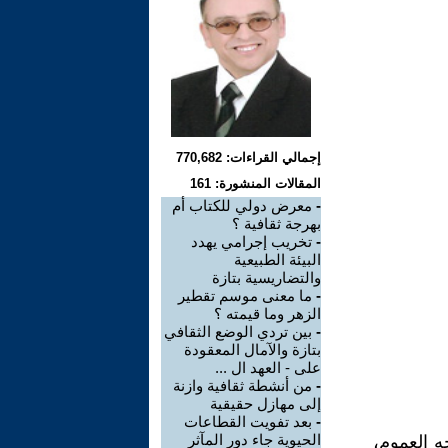
إجمالي القراءات: 770,682
المقالات المنشورة: 161
-
معرض دولي للكتاب أم
بهرجة ثقافية ؟
-
تخريب إجرامي يهدد
البيئة الطبيعية
والتضاريسية بتازة
-
ما معنى موسم تقطير
الزهر وما قيمته ؟
-
بين تردي الوضع الثقافي
بتازة والآمال المعقودة
على - العهد ال ...
-
من أنشطة ثقافية وازنة
إلى مهازل حقيقية
-
بعد تفويت القطاعات
الحيوية جاء دور المآثر
ه العموم،