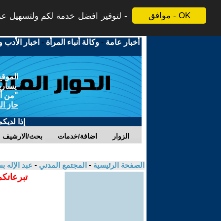
موافق - OK
لتوفير افضل خدمة لكم ولتسهيل عملي
أخبار عامة
-
وكالة أنباء المرأة
-
اخبار الأدب و
الموقع
يسارية
"من أج
حاز ال
إذا لديك
الزوار
اضافة/خدمات
بحث/الارشيف
الصفحة الرئيسية
-
المجتمع المدني
-
عبد الإله 
تبرعاتكم