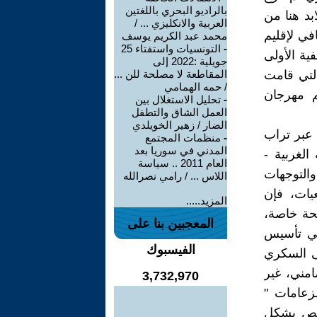
بالراديو البحري باللغتين
بد هنا من
العربية والانكليزي ... /
في لإقليم
محمد عبد الكريم يوسف
-
التونسيات واستفتاء 25
فية الأولى
جويلية :2022 إلى
التي قامت
المقاطعة لا مصلحة للن ...
/ حمه الهمامي
م مهرجان
-
تحليل الاستغلال بين
العمل الشاق والتطفل
الضار / زهير الخويلدي
 عبر تراب
-
منظمات المجتمع
المدني في سوريا بعد
الغربية -
العام 2011 .. سياسة
التوجهات
اللاس ... / رامي نصرالله
يات، فإن
المزيد.....
حة خاصة،
المعجبين بنا على
في تأسيس
الفيسبوك
ى السكري
امني، غير
3,732,970
لزعامات "
قلص بشكل