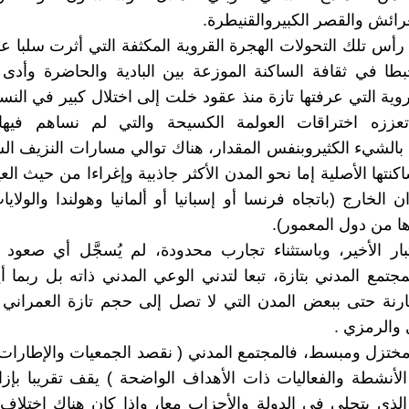
عرائش والقصر الكبيروالقنيطرة.
رأس تلك التحولات الهجرة القروية المكثفة التي أثرت سلبا عل
طا في ثقافة الساكنة الموزعة بين البادية والحاضرة وأدى
روية التي عرفتها تازة منذ عقود خلت إلى اختلال كبير في النس
تعززه اختراقات العولمة الكسيحة والتي لم نساهم في
الشيء الكثيروبنفس المقدار، هناك توالي مسارات النزيف ال
كنتها الأصلية إما نحو المدن الأكثر جاذبية وإغراءا من حيث ال
ن الخارج (باتجاه فرنسا أو إسبانيا أو ألمانيا وهولندا والولاي
ها من دول المعمور).
تبار الأخير، وباستثناء تجارب محدودة، لم يُسجَّل أي صعو
مجتمع المدني بتازة، تبعا لتدني الوعي المدني ذاته بل ربما أ
رنة حتى ببعض المدن التي لا تصل إلى حجم تازة العمراني 
 والرمزي .
ختزل ومبسط، فالمجتمع المدني ( نقصد الجمعيات والإطارات
الأنشطة والفعاليات ذات الأهداف الواضحة ) يقف تقريبا بإزا
لذي يتجلى في الدولة والأحزاب معا، وإذا كان هناك اختلا