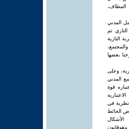
 المطاف،
مل المدني
لتازي ثم
بة التازية
والمجتمع،
نا بعضها
رية، وعلى
 للمجتمع المدني
تباره قوة
اعتبارية
 نظرية في
رض الحائط
الأشكال
وهوقانون