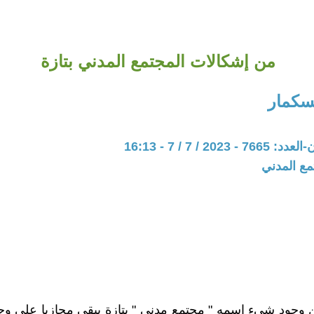
من إشكالات المجتمع المدني بتازة
بسكمار
202 / 7 / 7 - 16:13
مع المدني
وجود شيء إسمه " مجتمع مدني " بتازة يبقى مجازيا على وج