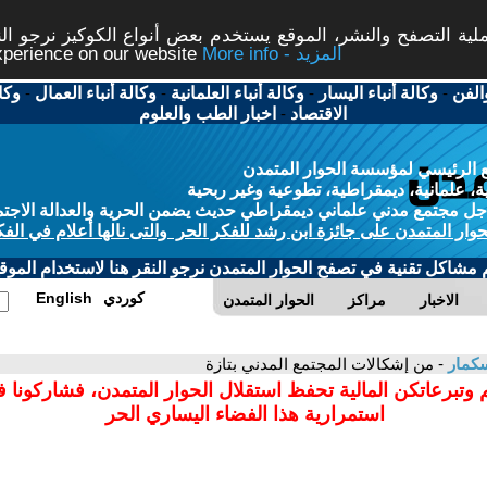
ة التصفح والنشر، الموقع يستخدم بعض أنواع الكوكيز نرجو النق
More info - المزيد
experience on our website
الفن
-
وكالة أنباء اليسار
-
وكالة أنباء العلمانية
-
وكالة أنباء العمال
-
وكا
الاقتصاد
-
اخبار الطب والعلوم
 الرئيسي لمؤسسة الحوار المتمدن
، علمانية، ديمقراطية، تطوعية وغير ربحية
ل مجتمع مدني علماني ديمقراطي حديث يضمن الحرية والعدالة الاجتم
حوار المتمدن على جائزة ابن رشد للفكر الحر والتى نالها أعلام في الفك
م مشاكل تقنية في تصفح الحوار المتمدن نرجو النقر هنا لاستخدام الموقع
كوردي
English
الاخبار
مراكز
الحوار المتمدن
بسكمار
- من إشكالات المجتمع المدني بتازة
 وتبرعاتكن المالية تحفظ استقلال الحوار المتمدن، فشاركونا 
استمرارية هذا الفضاء اليساري الحر