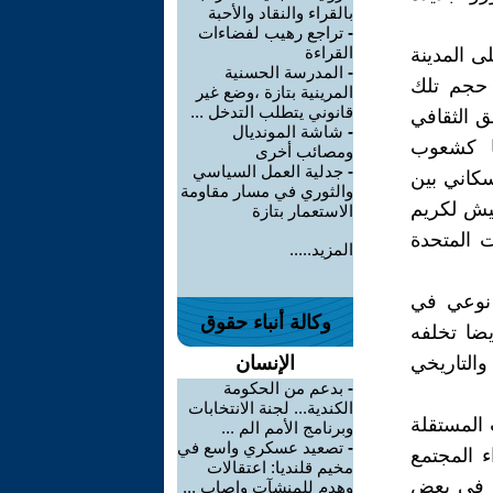
بالقراء والنقاد والأحبة
-
تراجع رهيب لفضاءات
القراءة
ى المدينة
-
المدرسة الحسنية
 حجم تلك
المرينية بتازة ،وضع غير
قانوني يتطلب التدخل ...
ق الثقافي
-
شاشة المونديال
ها كشعوب
ومصائب أخرى
-
جدلية العمل السياسي
سكاني بين
والثوري في مسار مقاومة
عيش لكريم
الاستعمار بتازة
ات المتحدة
المزيد.....
د نوعي في
وكالة أنباء حقوق
يضا تخلفه
والتاريخي
الإنسان
-
بدعم من الحكومة
الكندية... لجنة الانتخابات
 المستقلة
وبرنامج الأمم الم ...
-
تصعيد عسكري واسع في
ء المجتمع
مخيم قلنديا: اعتقالات
ف في بعض
وهدم للمنشآت وإصاب ...