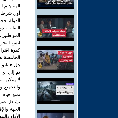
المفاهيم ا
أول شرط ور
الدولة فح
النقابية، 
المواطنين،
ليس التحرك
كقوة اقترا
الخامسة بع
هل تنطبق ه
ثم إلى أي 
لا يمكن ا
والتجميع وض
تمنع قيام 
تشتغل ضمن
الجهة والإق
الأداء والت