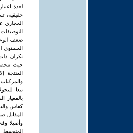
لعدة اعتبا
حقيقية، تس
المجازي عن
التوصيفات 
ضعف الوعي
المستوى ال
نكران ذات
حيث تنحصر
المنتجة إل
والمركبات 
تبعا للتحو
بالمعيار 
كفاس والدا
المقابل ض
وأصيلا وفج
المتوسط 