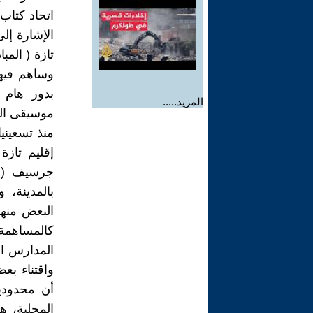
اتحاد كتاب 
الإشارة إلى
تازة ( المب
وساهم فيها
بدور هام 
المزيد.....
موسيقى الش
منذ تسعيني
إقليم تازة
جرسيف ( و
بالمدينة،
البعض منه
كالمساهمة
المدارس ا
واقتناء بع
أن محدودية
المحلية، ه