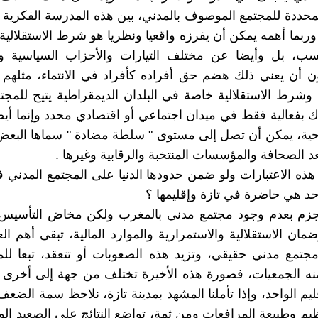
لمحددة للمجتمع الموصوف بالمدني، بين هذه المدرسة الفكرية 
بما أهمه يمكن أن يفرزه واقعيا ونظريا هو شرط الاستقلالي
سب، بل وأيضا عن مختلف التيارات والأحزاب السياسية و
دون أن يعني ذلك هضم حق أفراده كأفراد في الانتماء، مثلهم
 وشرط الاستقلالية خاصة في البلدان الديمقراطية يتيح للمجت
 بفعالية فقط في ميدان اجتماعي أو اقتصادي محدد وإنما أي
حية، يمكن أن تصل إلى مستوى " سلطة مضادة " سماها البعض
د الصحافة والمؤسسات المنتخبة والرقابية وغيرها .
ذه الاعتبارات ولو ضمن حدودها الدنيا على المجتمع المدني في
حد هي حاضرة في تازة وإقليمها ؟
لجزم بعدم وجود مجتمع مدني بالمغرب ولكن مخاض التأسيس 
مان الاستقلالية والاستمرارية والموارد المالية، تبقى أهم الع
مجتمع مدني حقيقي، وتزيد هذه الصعوبات أو تتعقد، تبعا لل
ه الجمعيات، فصورة هذه الأخيرة تختلف من جهة إلى أخرى 
ليم الواحد، وإذا تأملنا المشهد بمدينة تازة، نلاحظ سمة الضعف
نظيم وطبيعة المرافعات ومن ثمة، تواضع النتائج على الصعيد الو