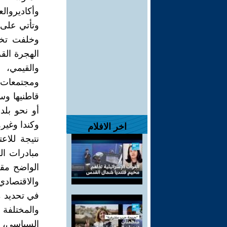
وأكاديروال
وتأتي على 
وخلفت تخب
الهجرة الق
والقيمي، 
ومجتمعات ب
قاطنيها وسا
أو نحو بلدا
وكندا وغير
اخر الافلام
نتيجة للاع
مبادرات ال
الواضح مقا
والاقتصادي
في تحديد م
والمختلفة 
السياسي، ا