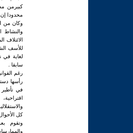
كبيرمن مص
محدودا إن ل
وكان من ال
والنشاط ال
الائتلاف ال
للأسف الشد
لغاية في 
سابقا .
رغم القوان
في تأطير ا
اقتراحية،
والاستقلال
كل الأحوال
وتقوم بع
والممارسا