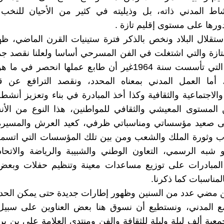
شاط المدني ذاته، بل وذيليته في كثير من الأحيان للنخب 
دورها على مستوى إقليم تازة .
استقلال البلاد ونخص بالذكر فترة ستينيات القرن الماضي،
تازة والتي اشتغلت في الفن المسرحي أساسا ولعلنا نقصد جمع
المسرحي التي تأسست سنة 1964غير أن طابع عملها انحصر 
، أما العمل المدني بمعناه المحدد، ونقصد الترافع عن قض
والاجتماعية والثقافية وكذا أخذ المبادرة في بناء وتعزيز أنشط
 المستوى المعيشي والثقافي للمواطنين، هذا النوع من ال
 صعيد مؤسساتي ومناسباتي ظرفي، كعيد العرش والمسيرة
اب وثورة الملك والشعب ومن بين تلك المؤسسات التي اتسمت
شبه الرسمي، التعاون الوطني والشبيبة والرياضة والاتحاد
لمبادرات على توزيع مساعدات معينة وتنظيم حفلات وبعض
لمناسبات كما ذكرنا.
ن مضي عدد من السنين وظهور إطارات جديدة حتى يمكن الحدي
ع المدني، ونستطيع أن نسوق هنا بعض العناوين على سبيل ا
عية ألف ليلة وليلة للثقافة والفن ومنتدى العلامة علي بن ب