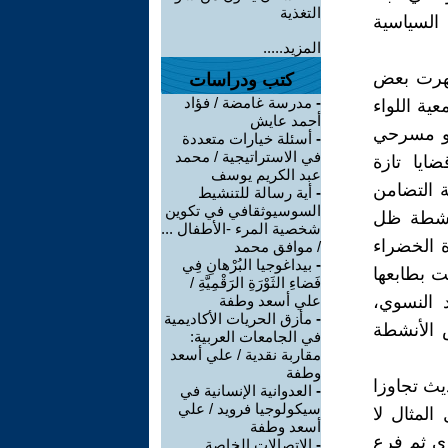
التغذية
السياسية
المزيد.....
 ظهرت بعض
كتب ودراسات
-
مدرسة غامضة / فؤاد
ية اللواء
أحمد عايش
في ما هو مسرحي
-
أسئلة خيارات متعددة
في الاستراتيجية / محمد
ايا تازة
عبد الكريم يوسف
ة التضامن
-
أية رسالة للتنشيط
السوسيوثقافي في تكوين
أنشطة ظل
شخصية المرء -الأطفال ...
 الخضراء
/ موافق محمد
-
بيداغوجيا البُرْهانِ فِي
 بطابعها
فَضاءِ الثَوْرَةِ الرَقْمِيَّةِ /
 النسوي،
علي أسعد وطفة
-
مأزق الحريات الأكاديمية
 الأنشطة
في الجامعات العربية:
مقاربة نقدية / علي أسعد
وطفة
ث تجاوزا
-
العدوانية الإنسانية في
سيكولوجيا فرويد / علي
لمثال لا
أسعد وطفة
ري ثم فرع
-
الاتصالات الخاصة