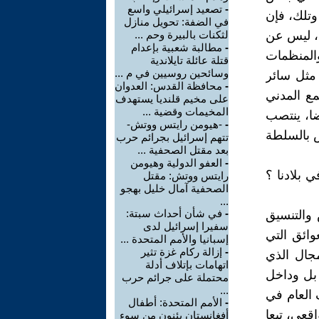
-
تصعيد إسرائيلي واسع
وتلك، فإن
في الضفة: تحويل منازل
ة، ليس عن
لثكنات بالبيرة وحم ...
-
مطالبة شعبية بإعدام
المنظمات
قتلة عائلة تايلاندية
وسائحين روسيين في م ...
 مثل سائر
-
محافظة القدس: العدوان
مع المدني
على مخيم قلنديا يستهدف
المخيمات وقضية ...
ضا، ينتصب
-
-هيومن رايتس ووتش-
 بالسلطة
تتهم إسرائيل بجرائم حرب
بعد مقتل الصحفية ...
-
العفو الدولية وهيومن
 بلادنا ؟
رايتس ووتش: مقتل
الصحفية آمال خليل بهجو
...
-
في شأن أحداث سبتة:
والتنسيق
سفيرا إسرائيل لدى
وائق التي
إسبانيا والأمم المتحدة ...
-
إزالة ركام غزة تثير
مجال الذي
اتهامات بإتلاف أدلة
بل وداخل
محتملة على جرائم حرب
...
 العام في
-
الأمم المتحدة: أطفال
اقعي، تبعا
أفغانستان يئنون من سوء