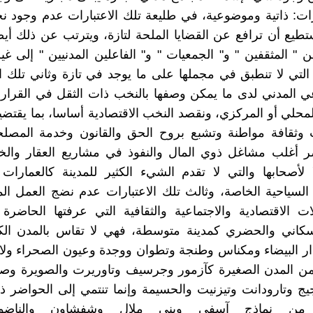
رات: ذاتية وموضوعية، في طليعة تلك الاعتبارات عدم وجود 
تطيع أن ترافع عن القضايا الملحة لتازة، ويترتب عن ذلك أي
 " المثقفين " و" الجمعيات " و" الفاعلين المدنيين " إلى غ
التي لا تنطبق في مجملها على ما يوجد في تازة وثاني تلك ال
 المدني لدى ما يمكن وصفها بالنخب ذات الثقل في القرار
محلي أو المركزي، ونقصد النخب الاقتصادية أساسا، بما يقتض
 وثقافة مواطنة وتشبع بروح الحق والقانون وخدمة المصلحة
 أغلب مشاغل ذوي المال والنفوذ في مشاريع العقار والخ
ا لأصحابها والتي لا تقدم الشيء الكثير للمدينة كالعمارات
السياحية الخاصة، وثالث تلك الاعتبارات عدم نضج العمل الم
لات الاقتصادية والاجتماعية والثقافية التي عرفتها الحاضرة
السكاني والحضري كمدينة متوسطة، فهي لا تقاس بالمدن الك
ر البيضاء ومكناس وطنجة وتطوان ووجدة وعيون الصحراء ولا
من المدن الصغيرة كآزمور وجرسيف وتاوريرت والصويرة وصف
يج وتارودانت وتيزنيت والحسيمة وإنما تنتمي إلى الحواضر 
من نماذج آسفي وبني ملال وشفشاون والناضورو