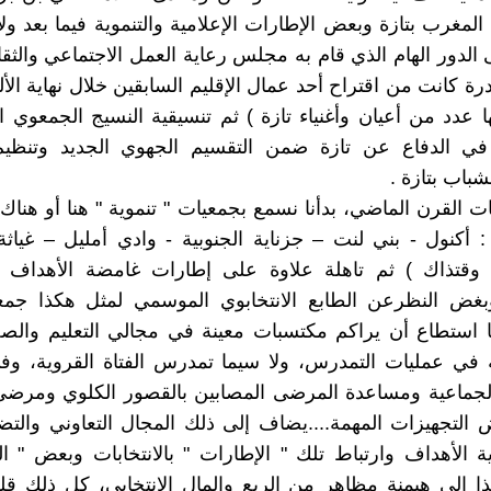
المغرب بتازة وبعض الإطارات الإعلامية والتنموية فيما بعد ولا
 الدور الهام الذي قام به مجلس رعاية العمل الاجتماعي والثقا
ادرة كانت من اقتراح أحد عمال الإقليم السابقين خلال نهاية الأل
 عدد من أعيان وأغنياء تازة ) ثم تنسيقية النسيج الجمعوي 
في الدفاع عن تازة ضمن التقسيم الجهوي الجديد وتنظي
باب بتازة .
ات القرن الماضي، بدأنا نسمع بجمعيات " تنموية " هنا أو هناك
 : أكنول - بني لنت – جزناية الجنوبية - وادي أمليل – غياثة 
قتذاك ) ثم تاهلة علاوة على إطارات غامضة الأهداف و
 وبغض النظرعن الطابع الانتخابوي الموسمي لمثل هكذا جمع
ا استطاع أن يراكم مكتسبات معينة في مجالي التعليم والص
 في عمليات التمدرس، ولا سيما تمدرس الفتاة القروية، و
لجماعية ومساعدة المرضى المصابين بالقصور الكلوي ومرض
ض التجهيزات المهمة....يضاف إلى ذلك المجال التعاوني والتض
 الأهداف وارتباط تلك " الإطارات " بالانتخابات وبعض " ا
ذا إلى هيمنة مظاهر من الريع والمال الانتخابي، كل ذلك 