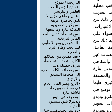
التاريخية / نموذج ...
نخب محلية
-
نماذج لبؤس البحث
العلمي والتاريخي
ضا الحديث
-
عمل جماعي هزيل لا
ير ذلك من
يليق بحاضرة عريقة
-
من كوارث مديرية
اعتبارات،
الثقافة بتازة وما يتبعها
سواء على
-
من تخبطات تدبير ملف
المآثر التاريخية
يه ذلك من
-
المشردون ومن لا مأوى
 العامة،
لهم تحت وطأة البرد
والصقيع
دمات غير
-
بعد عقدين من انطلاقها
الكلية متعددة التخصصات
 والمقاهي
بتازة : حصيلة ه ...
دني بتازة
-
من صحافة الكلمة الحرة
إلى صحافة التبنديق
 والمصنفة
والارتزاق
برى طبعا
-
الريع وهدر المال العام
في محطات وبهرجات
 توضع في
فاشلة بتازة
رو ودبدو
-
وضع ثقافي بئيس
وتدبيرلا يليق بمستوى
ذات الحجم
المدينة
الجديدة
-
روايتنا الجديدة...مرحبا