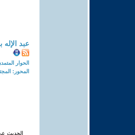
عبد الإله 
الحوار المتمدن-العدد: 7665 - 3
المحور: المجت
الحديث عن 