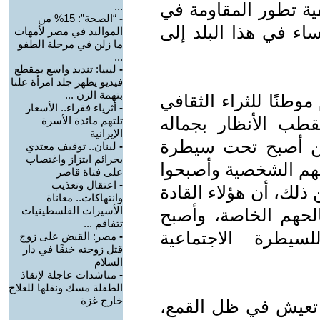
فية تطور المقاومة في
...
-
“الصحة”: 15% من
اء في هذا البلد إلى
المواليد في مصر لأمهات
ما زلن في مرحلة الطفو
...
-
ليبيا: تنديد واسع بمقطع
فيديو يظهر جلد امرأة علنا
بتهمة الزن ...
وطنًا للثراء الثقافي
-
أثرياء فقراء.. الأسعار
تقطب الأنظار بجماله
تلتهم مائدة الأسرة
الإيرانية
زمن أصبح تحت سيطرة
-
لبنان.. توقيف معتدي
بجرائم ابتزاز واغتصاب
تهم الشخصية وأصبحوا
على فتاة قاصر
-
اعتقال وتعذيب
ذلك، أن هؤلاء القادة
وانتهاكات.. معاناة
الأسيرات الفلسطينيات
الحهم الخاصة، وأصبح
تتفاقم ...
سيطرة الاجتماعية
-
مصر: القبض على زوج
قتل زوجته خنقًا في دار
السلام
-
مناشدات عاجلة لإنقاذ
الطفلة مسك ونقلها للعلاج
خارج غزة
ء تعيش في ظل القمع،