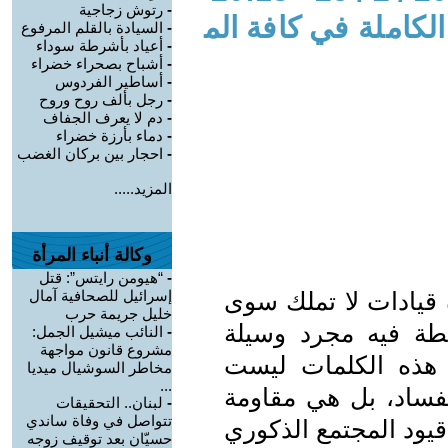
-
رتوش زجاجية
لكاملة في كافة الم
-
السيادة بالقلم المرفوع
-
أعياد بأشرطة سوداء
-
أشباح بصحراء خضراء
-
أساطير الفردوس
-
رجل بألف روح وروح
-
دم لا يعرف الجفاف
-
دماء بأرزة خضراء
-
احجار بين بركان الغضب
المزيد.....
وكالة أنباء المرأة
-
“هيومن رايتس”: قتل
قيادات لا تملك سوى
إسرائيل للصحافية آمال
خليل جريمة حرب
ة فيه مجرد وسيلة
-
النائب ميشيل الجمل:
مشروع قانون مواجهة
. هذه الكلمات ليست
مخاطر السوشيال ميديا
...
فساد، بل هي مقاومة
-
لبنان.. التحقيقات
تتواصل في وفاة ساندي
قيود المجتمع الذكوري
حسيّان بعد توقيف زوجه