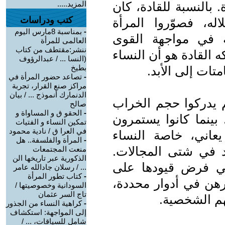
بالنسبة للقادة، كان
المزيد.....
كتب ودراسات
اله، فصوّروا المرأة
-
بمناسبة 8مارس اليوم
له في مواجهة القوى
العالمى للمرأة
ننشر:مقتطف من كتاب
ه القادة هو أن النساء
(النسا ... / عبدالرؤوف
بطيخ
ات إلى الأبد.
-
تصاعد حضور المرأة في
مراكز صنع القرار، تجربة
الدنمارك أنموذج ... / بيان
م يدركوا حجم الخراب
صالح
-
الحقو ق و المساواة و
بينما كانوا يستمرون
تمكين النساء و الفتيات
في العرا ق / نادية محمود
عاني، خاصة النساء
-
المرأة والفلسفة.. هل
د في شتى المجالات.
منعت المجتمعات
الذكورية عبر تاريخها الن
في فرض قيودها على
... / رسلان جادالله عامر
-
كتاب تطور المرأة
رهن في أدوار محددة،
السودانية وخصوصيتها /
تاج السر عثمان
هم الشخصية.
-
كراهية النساء من الجذور
إلى المواجهة: استكشاف
شامل للسياقات، ... /