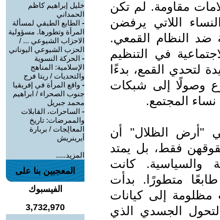
مات مقاومة. لم تكن
خليل إبراهيم كاظم
الحمداني
نساء اللاتي يرفضن
-
الطابع الطبقي لمسألة
المرأة وتطورها. مسؤولية
ة ضد النظام القمعي.
الاحزاب الشيوعي ... /
الحزب الشيوعي اليوناني
تماعية في التنظيم
-
الحركة النسوية
لتحدي القمع، بدءًا
الإسلامية: المناهج
والتحديات / ريتا فرج
ع وصولًا إلى شبكات
-
واقع المرأة في إفريقيا
جنوب الصحراء / ابراهيم
ساء المجتمع.
محمد جبريل
-
الساحرات، القابلات
والممرضات: تاريخ
المعالِجات / بربارة
ي "أرض الظلال" أن
أيرينريش
قوقهن فقط، بل يمتد
المزيد.....
ة والسياسية. كانت
المعجبين بنا على
ابعًا متطورًا. بدأت
الفيسبوك
 مظلومة إلى كيانات
3,732,970
التحول الجسدي الذي