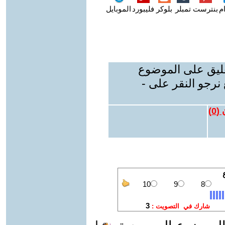
م
بنترست
تمبلر
بلوكر
فليبورد
الموبايل
عليق على الموضوع
نرجو النقر على -
 (
0
)