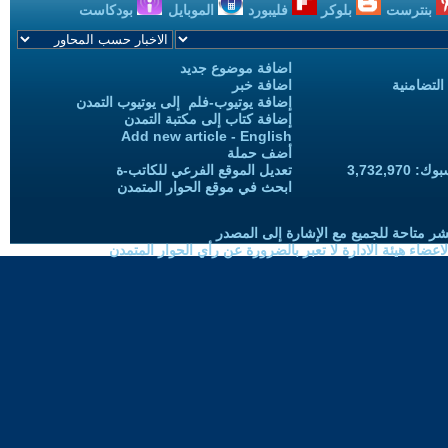
بنترست
بلوكر
فليبورد
الموبايل
بودكاست
اضافة موضوع جديد
التضامنية
اضافة خبر
إضافة يوتيوب-فلم إلى يوتيوب التمدن
إضافة كتاب إلى مكتبة التمدن
Add new article - English
أضف حملة
3,732,97
تعديل الموقع الفرعي للكاتب-ة
ابحث في موقع الحوار المتمدن
شر متاحة للجميع مع الإشارة إلى المصدر
ضاء هيئة الادارة لا تعبر بالضرورة عن رأي الحوار المتمدن