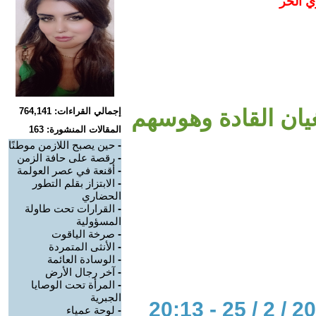
ي الحر
يان القادة وهوسهم
إجمالي القراءات: 764,141
المقالات المنشورة: 163
-
حين يصبح اللازمن موطنًا
-
رقصة على حافة الزمن
-
أقنعة في عصر العولمة
-
الابتزاز بقلم التطور
الحضاري
-
القرارات تحت طاولة
المسؤولية
-
صرخة الياقوت
-
الأنثى المتمردة
-
الوسادة العائمة
-
آخر رجال الأرض
-
المرأة تحت الوصايا
الجبرية
-
لوحة عمياء