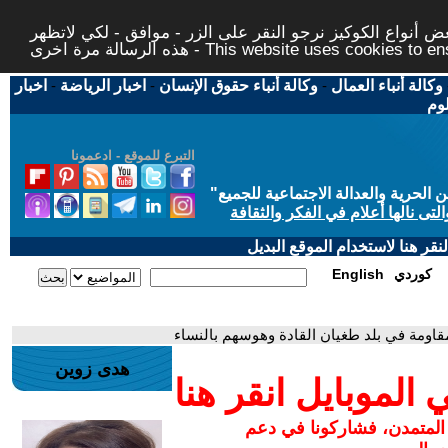
 أنواع الكوكيز نرجو النقر على الزر - موافق - لكي لاتظهر
This website uses cookies to ensure you ge
وكالة أنباء العمال
-
وكالة أنباء حقوق الإنسان
-
اخبار الرياضة
-
اخبار
لوم
التبرع للموقع - ادعمونا
حرية والعدالة الاجتماعية للجميع
"
تى نالها أعلام في الفكر والثقافة
قر هنا لاستخدام الموقع البديل
كوردي
English
قاومة في بلد طغيان القادة وهوسهم بالنساء
هدى زوين
لموبايل انقر هنا
 المتمدن، فشاركونا في دعم