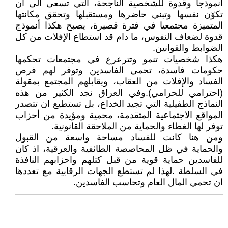
أنموذجا وقدوة للشخصية الناجحة، التي تسعى الى أن
تكوّن نفسها وتبني حاضرها ومستقبلها وتحقق مكانتها
المتميزة مجتمعيا في فترة قصيرة، يصبح هكذا أنموذج
قدوة لضعاف النفوس، ما دام قد استطاع الإفلات من كل
الضوابط والقوانين.
هكذا شخصيات تنمو وتترعرع في مجتمعات تحكمها
حكومات فاسدة، تحمي الفاسدين وتوفر لهم فرص
الفساد والإفلات من العقاب، ويقابلهم المجتمع بمقولة
(احترامي للحرامي).وفي العراق نجد الكثير من هذه
النماذج الطفيلية التي تجيد الخداع، بل تستطيع ان تتصدر
المواقع الاجتماعية المتقدمة، محمية ومؤيدة من أحزاب
توفر لها الغطاء والحماية من الملاحقة القانونية.
ومن هنا كانت للفساد مساحة واسعة من القبول
والحماية في ظل المحاصصة الطائفية والعرقية، اذ كان
للفاسدين حماية قوية من قبل كتلهم واحزابهم النافذة
في السلطة .لهذا لم تستطع الجهات الرقابية مع تعددها
ان تحمي المال العام وتحاسب الفاسدين.