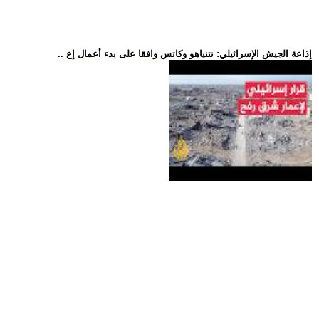
.. إذاعة الجيش الإسرائيلي: نتنياهو وكاتس وافقا على بدء أعمال إع