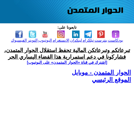
تابعونا على:
بودكاست
بنترست
تيلكرام
لينكدإن
الانستغرام
اليوتيوب
التويتر
الفيسبوك
تبرعاتكم وتبرعاتكن المالية تحفظ استقلال الحوار المتمدن،
فشاركونا في دعم استمرارية هذا الفضاء اليساري الحر
[اشترك في قناة ‫«الحوار المتمدن» على اليوتيوب]
الحوار المتمدن - موبايل
الموقع الرئيسي