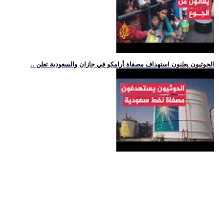
.. الحوثيون يعلنون استهداف مصفاة أرامكو في جازان والسعودية تعلن