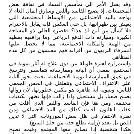
وقد يصل الأمر الى تمأسس الفساد في ثقافة بعض
المجتمعات، إذ يصبح الفاسد واللص وسارق المال العام لا
يواجه بالنبذ الاجتماعي من الأوساط المجتمعية التي
يعيش بين ظهرانيها، بل على العكس فإنه يقابل بالاحترام
فلا يُسأل من أين لك هذا؟ فقصره العالي ذو المساحة
الكبيرة وسيارته ذات الدفع الرباعي وما يرافقيه يعطيه
من الهيبة والمكانة الاجتماعية، مما لا يحصل عليها
الشرفاء النزيهون من أقرانه فهم مفلسون من كل هذه
المظاهر.
واستمراره لفترة طويلة من دون علاج له آثار بنيوية في
المجتمع، بمعنى أن آلياته وممارساته تتمأسس وتترسخ
في عمق الممارسة اليومية الاجتماعية، بحيث تحوز آلياته
على الاعتراف الاجتماعي وتتغلغل في الحس الجمعي
للناس، وبنيوية أية ظاهرة هو مكمن خطورتها، لأن زوالها
يصبح صعبا، بل مستحيل واذا زالت فإنها تظهر بكيفيات
مختلفة. ومن هنا فإن الفاسد واللص الذي أفلت من
عقاب القانون، أفلت كذلك من النبذ الاجتماعي ومن
نظرة الاحتقار في ظل بعض الموروثات، التي لا تدين
اللص بل تعده (زلمه يطلع حقه من حلك السبع).
هكذا شخصية إذا تصالح معها المجتمع وقيمه تصبح