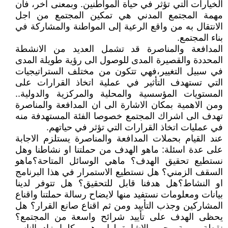
الخيارات التي تؤثر في حياة المواطنين. وبمعنى آخر، فان
مهمة المجتمع المدني هي تمكين المجتمع من اجل
الانتقال به من واقع الرعية إلى المواطنة والمشاركة في
بناء المجتمع.
المدافعة والمناصرة قد تشمل العديد من الانشطة
المحددة والقصيرة المدى للوصول الى رؤية طويلة المدى
في سبيل التغيير،فهي تتكون من مختلف الستراتيجيات
التي تستهدف التأثير في عملية اتخاذ القرارات على
المستويات المؤسسية والمحلية والمركزية والدولية..
ومن الاهمية بمكان الاشارة الى ان المدافعة والمناصرة
تهدف الى اشراك المجتمع خصوصا الفئة المستهدفة منه
في عمليات اتخاذ القرارات التي تؤثر في حياتهم.
عند القيام بحملات المدافعة والمناصرة يستلزم الاجابة
على عدة اسئلة: ماهو الهدف من حملتنا او نشاطنا وهل
نستطيع تحقيق الهدف؟ ماهي الوسائل المتاحة؟ماهو
السقف الزمني؟ هل نستطيع الاستمرار في هذا البرنامج
او النشاط؟هل هدفنا قابل للتحقيق؟ هل تتوفر لدينا
بيانات ومعلومات نستفيد منها لايضاح رسالة حملتنا واقناع
المشاركين وجذب التأييد ومن ثم اقناع صانع القرار؟ هل
يحظى الهدف على تأييد شرائح واسعة من المجتمع؟