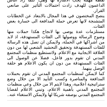
نقطة مهمة يجب الاشارة لها وهي، كلما زاد الناس
الداعمون للهدف زادت احتمالات التأثير على صانعي
القرار.
ينصح المختصون في هذا المجال بالابتعاد عن الخطابات
المتشنجة لانها تعرض حملة المدافعة الى خسارة بعض
الفئات.
مستلزمات عدة يوصى بها لانجاح هكذا حملات منها
وضوح الرسالة ووصولها الى الفئات المستهدفة، اذ لابد
من اشراكها في الحملة، ولايمكن ان تصل هذه الرسالة
للفئات المستهدفة وتحقيق التحشيد الشعبي لها من دون
العلاقة الايجابية مع الاعلام. ولاتستطيع منظمات المجتمع
المدني ان تقوم بدور فاعل، فضلا عن الوصول الى
الفئات المستهدفة من دون ان يكون الاعلام هو حلقة
الوصل بينهما.
كما لايمكن لمنظمات المجتمع المدني ان تقوم بحملات
المدافعة والمناصرة وكسب التأييد الا من خلال وضع
ستراتيجية اعلامية، وهذا لايتم الا من خلال وعي منظمات
المجتمع المدني بأهمية الاعلام، وتبني الاعلام لقضايا
المجتمع المدني بوصفه شريكا لها ولايمكن الاستغناء عنه..