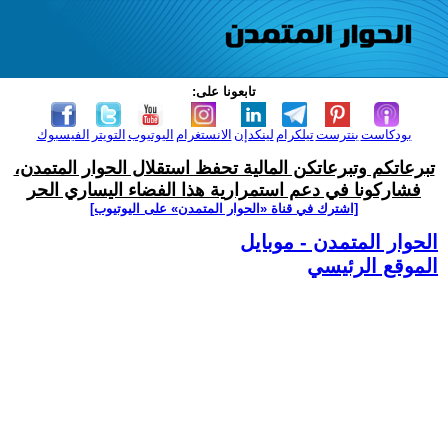
تابعونا على:
بودكاست
بنترست
تيلكرام
لينكدإن
الانستغرام
اليوتيوب
التويتر
الفيسبوك
تبرعاتكم وتبرعاتكن المالية تحفظ استقلال الحوار المتمدن،
فشاركونا في دعم استمرارية هذا الفضاء اليساري الحر
[اشترك في قناة ‫«الحوار المتمدن» على اليوتيوب]
الحوار المتمدن - موبايل
الموقع الرئيسي