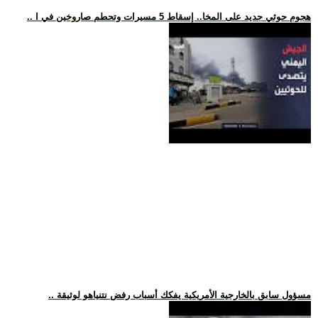
.. هجوم حوثي جديد على المخا.. إسقاط 5 مسيرات وتحطم صاروخين في ا
.. مسؤول سابق بالخارجية الأمريكية يفكك أسباب رفض نتنياهو لوثيقة