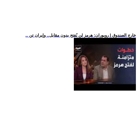
.. خارج الصندوق | رويوران: هرمز لن يُفتح بدون مقابل.. وإيران تن