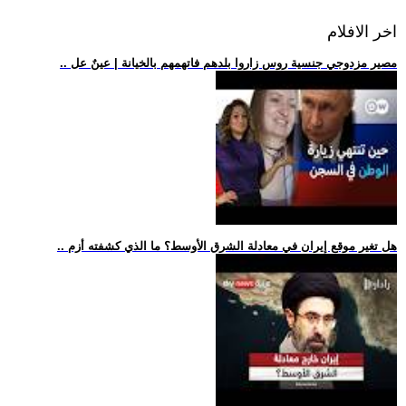
اخر الافلام
.. مصير مزدوجي جنسية روس زاروا بلدهم فاتهمهم بالخيانة | عينٌ عل
.. هل تغير موقع إيران في معادلة الشرق الأوسط؟ ما الذي كشفته أزم