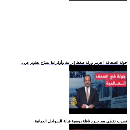
.. جولة الصحافة | هرمز ورقة ضغط إيرانية وأوكرانيا تسرّع تطوير ص
.. تسرب نفطي بعد جنوح ناقلة روسية قبالة السواحل العمانية