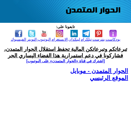
تابعونا على:
بودكاست
بنترست
تيلكرام
لينكدإن
الانستغرام
اليوتيوب
التويتر
الفيسبوك
تبرعاتكم وتبرعاتكن المالية تحفظ استقلال الحوار المتمدن،
فشاركونا في دعم استمرارية هذا الفضاء اليساري الحر
[اشترك في قناة ‫«الحوار المتمدن» على اليوتيوب]
الحوار المتمدن - موبايل
الموقع الرئيسي