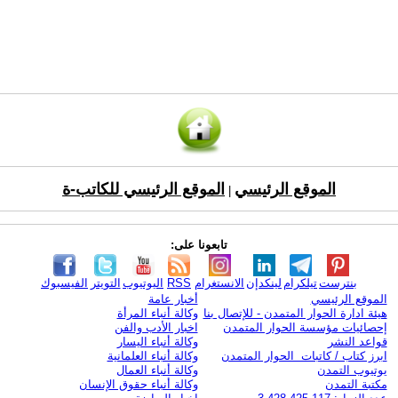
الموقع الرئيسي
الموقع الرئيسي للكاتب-ة
|
تابعونا على:
بنترست
تيلكرام
لينكدإن
الانستغرام
RSS
اليوتيوب
التويتر
الفيسبوك
الموقع الرئيسي
أخبار عامة
هيئة ادارة الحوار المتمدن - للإتصال بنا
وكالة أنباء المرأة
إحصائيات مؤسسة الحوار المتمدن
اخبار الأدب والفن
قواعد النشر
وكالة أنباء اليسار
ابرز كتاب / كاتبات الحوار المتمدن
وكالة أنباء العلمانية
يوتيوب التمدن
وكالة أنباء العمال
مكتبة التمدن
وكالة أنباء حقوق الإنسان