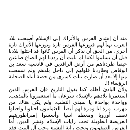
منذ أن إهتدى الفرس والأتراك إلى الإسلام أصبحت بلاد
العرب نهباً لهم فتوزعها الفرس تارة وتوزعها الأتراك تارة
أخرى. من الحق أن نذكر أن الفرس كانوا قد احتلوا بلادنا
قبل أن يسلموا لكننا لم نلبث أن رددنا لهم الصاع صاعين
حينما طردناهم من أرض الرافدين في قادسية سعد بن
الوقاص وطاردنا فلولهم إلى داخل بلدهم ولم ننسحب
منها إلا بعد أن صارت بنات كسرى من حصة أبناء الصحابة
الرؤساء !!.
ولأن البادئ أظلم كما يقول التاريخ فإن الفرس الذين
استعمرنا بلادهم بالإسلام سرعان ما استعمرونا بالمذهب,
وواحدة بواحدة يا سيدي الثعلب. ولم يكن هناك من
مهرب. مرة لنا ومرة لهم أيضاً. العثمانيون احتلونا واحتلوا
نصف أوروبا ومعظم آسيا وأسسوا إمبراطوريتهم
العريضة الطويلة تحت رايات الإسلام ونشر الدين, أما
الفرس الصفويون وتحت راية التشيع وحب آل البيت فقد