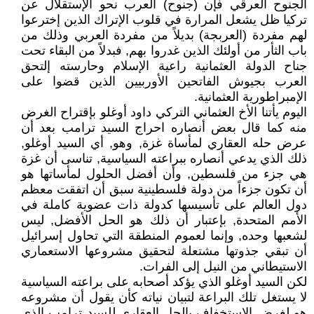
الجنوح العرقي فإن (جنوح) العرب نحو الإستقلال عن
تركيا ظل يشعل المرارة في قلوب الإتراك الذين إخترعوا
لهم مفردة (العربجة) بديلاً من مفردة العربي وذلك من
باب الثأر من أولئك الذين غدروا بهم, فبدلاً من البقاء تحت
جناح الدولة العثمانية راعية الإسلام وحارسته إلتحق
العرب بجيوش الفاتحين الأوربيين الذين قضوا على
الإمبراطورية العثمانية.
اليوم يأتنا الأخ العثماني التركي داود أوغلو بإقتراح الغرض
منه كما قال بعض أنصاره احراج السيد ترامب بعد أن
عرض حله العقاري لمأساة غزة, وهو, أي السيد أوغلو,
ذلك الذي يدعي أنصاره ببراعته السياسية, تناسى أن غزة
هي جزء من فلسطين, وأن أفضل الحلول لمأساتها هو
أن تكون جزءاً من دولة فلسطينية سبق أن اتفقت معظم
دول العالم على تأسيسها كدولة ذات عضوية كاملة في
الأمم المتحدة, بإعتبار أن ذلك هو الحل الأفضل, ليس
لشعبها وحده, وإنما لعموم المنطقة التي تحاول إسرائيل
أن تبقي جذوتها مشتعلة لتحقيق مشروعها الاستعماري
الاستيطاني من النيل إلى الفرات.
لكن السيد أوغلو الذي يؤكد أصحابه على براعته السياسية
لا يستغل تلك البراعة لتبيان نياته كأن يقول أن مشروعه
هو لغرض الإستخفاف بالحل العقاري للسيد ترامب الذي