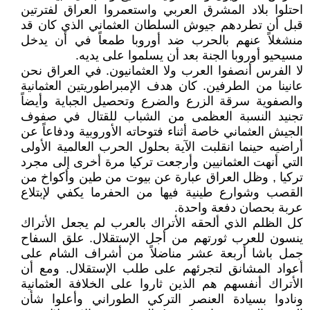
احتلوا بلاد المشرق العربي واستعمروا العراق لفترتين
قبل أن تطردهم جيوش السلطان العثماني الذي كان قد
منشغلاً عنهم بالحرب ضد أوروبا طمعاً في أن يدخل
مسيحيو أوروبا الجنة بعد أن يسلموا على يديه.
لا الفرس أنصفوا العرب ولا العثمانيون. في العراق نحن
عانينا من الطرفين. كان هدف الإمبراطوريتين العثمانية
والصفوية سرقة الزرع والضرع وتحصيل الجباية وأيضاً
تجنيد النسبة العظمى من الشباب للقتال في صفوف
الجيش العثماني خاصة أثناء فتوحاته الأوروبية ودفاعاً عن
أراضيه حينما انقلبت الآية بحلول الحرب العالمية الأولى
التي أنهت العثمانيين وأرجعت تركيا مرة أخرى إلى مجرد
تركيا , وظل العراق عبارة عن بيوت من طين وأكواخ من
القصب وشوارع طينية فيها من الحفرما يكفي لإبتلاع
عربة بحصان دفعة واحدة.
كل الظلم الذي ألحقه الأتراك بالعرب لم يجعل الأتراك
ينسون للعرب ثورتهم من أجل الإستقلال. علق السفاح
جمل باشا أربعة عشر مناضلاً من أشراف الشام على
أعواد المشانق لتجرئهم على طلب الإستقلال. ومع أن
الأتراك أنفسهم هم الذين ثاروا على الخلافة العثمانية
ونادوا بسيادة العنصر التركي الطوراني وأعلوا شأن