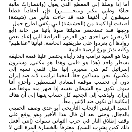
أما إذا وصلنا إلى المقطع الذي يقول (وانتصاراتُ مالية
حياةُ/ وطني بيكبر وبيتحـــــــرر) فإن أحفادناً قطعاً
سيظنون أن أغنيتنا هذه قد جاءت بتأثيرٍ من (شيشة)
أضيفت لها كمية من (الحشيشة) التي تكفي لطرح جمل.
وحينها فقد تستحضر مخيلتنا صوتاً يأتينا من خانة (أبو
الأربعين) في احدى دور العرض العراقية التي إعتاد بعض
روادها أن يغردوا على طريقتهم الخاصة, فيأتينا "عفاطهم"
وكأنه نذيرٌ بهزةٍ أرضية قادمة.
وها هو السيد ترامب وقد رأيناه يختصر علينا قصة الخليقة
بسطر واحد (هذا هو قلمي وهذا هو مكتبي, وسترون
إسرائيل كم هي صغيرة, إنها مثل قلمي نسبة إلى
مكتبي). نحن مساكين حقاً. انتخبنا ترامب لأنه ضد إيران
دون أن نحسب موقفه المعادي لفلسطين, وأجزم أننا
سوف نكون مع الشيطان نفسه إذا ظهر منه موقفاً ضد
إيران. وليذهب إلى الجحيم كل حساب ينبهنا إلى أن هناك
إمكانية أن نكون ضد الإثنين معاً.
السيد الرئيس الإنجاب التاريخي أبو عدي وصف الخميني
بالدجال, وحتى بعد أن قال هذا الأخير وهو يوقع على
وقف إطلاق النار في حرب الثماني سنوات (إنني أفعل
ذلك كمن يشرب السم), معترفاً بالخسارة المرة التي لا