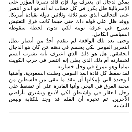
يمكن لدجال أن يعترف بها, فإن قائد نصرنا المؤزر على
الإمبريالية ظل يكرر في كل خطاب له أنه هو الذي انتصر
على التحالف الذي ضم ثلاثة وثلاثين دولة بقيادة أمريكا.
ووقد ظل على قوله ذاك حتى حينما كانت فرق التفتيش
تسرح في غرفة نومه لكي تدون لحظة سقوطه
السياسي الكامل.
وحتى بعد تلك الواقعة لم يتقدم أحدٌ من أنصار بطل
التحرير القومي لكي يحسم في ذهنه مَن كان هو الدجال
الحقيقي, هل هو ذلك الذي اعترف بأنه يشرب السم
لخسارته أم ذلك الذي يعلن إنه انتصر في حرب الكويت
تماماً وهو يتمرغ في وحل خسارته.
لقد سقط كل قادة المد القومي وظلت السعودية. وأظنها
الوحيدة التي بإمكانها أن تنقذ ما تبقى من فلسطين من
محنة الغرق في البحر, وأنها القادرة على أن تضغط على
رجل العقار في واشنطن لكي لايبيع ويشتري بأراضي
الآخرين, ثم تخبره أن القلم قد وجد للكتابة وليس
للتشبيه.