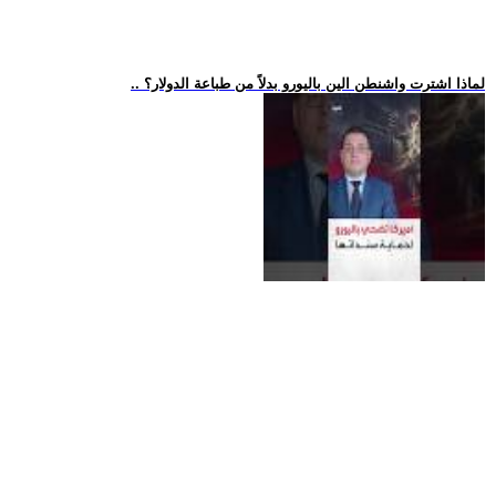
.. لماذا اشترت واشنطن الين باليورو بدلاً من طباعة الدولار؟