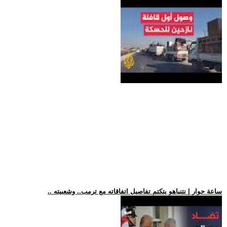
.. ساعة حوار | نتنياهو يتكتم تفاصيل اتفاقاته مع ترمب.. وشعبيته