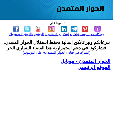
تابعونا على:
بودكاست
بنترست
تيلكرام
لينكدإن
الانستغرام
اليوتيوب
التويتر
الفيسبوك
تبرعاتكم وتبرعاتكن المالية تحفظ استقلال الحوار المتمدن،
فشاركونا في دعم استمرارية هذا الفضاء اليساري الحر
[اشترك في قناة ‫«الحوار المتمدن» على اليوتيوب]
الحوار المتمدن - موبايل
الموقع الرئيسي