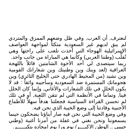
لنعترف, أن العرب, وفي ظل وضعهم الممزق والمتردي
لم يبق لديهم غير السعودية متكئاً لمواجهة العواصف
الإسرائيلية الهوجاء التي أخذت تلعب على راحتها وهي
تُقلِّب (وطننا العربي) وكأنما هي المباراة من جانب واحد.
ربما سيتصدى لي أحد الأخوة الشامتين قائلاً باللهجة
العراقية (لعد وينك وين وطنيتك وين شعاراتك القومية
وين نشيد (من المحيط الهادري حتى الخليج الثائري) وين
هجوماتك المستمرة ضد السعودية وسأجيبه واثقاً : قد لا
يكون الخلل في تلك الشعارات والأغاني, وإنما كان الخلل
فينا, وتماماً في الأنظمة التي لم تتقن اللعبة, أو في تلك
لم تحسن القراءة السياسية فجعلتنا هدفاً سهلاً للأطماع
الأجنبية وقادتنا إلى وضع الخيبة الذي نحن فيه.
وفي وضع الخيبة التي نحن فيه صار أبناؤنا يضحكون حينما
يسمعوننا ونحن نغني في غفلة من أمرنا أغنية (وطني
حبيبي .. الوطن الاكبــــر/ يوم ورا يوم امجاده بتكبــــــر.