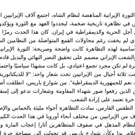
ورة الإيرانية المناهضة لنظام الشاه، اجتمع آلاف الإيرانيين ا
في تظاهرة تاريخية ضخمة، ليجددوا العهد مع الثورة ويؤكدو
أجل الحرية والديمقراطية في إيران. كان هذا الحدث رمزًا 
 لم يخفت رغم محاولات القمع المتواصلة من النظامين الشا
أساسية لهذه التظاهرة كانت واضحة وصريحة: الثورة الإيراني
لشعب الإيراني مصمم على تحقيق النصر النهائي والبدیل قادم.
ة لم تكن مجرد تجمع اعتيادي، بل كانت مشهدًا سياسيًا واجتماعي
ثلاثة أجيال من الإيرانيين تحت شعار واحد: "لا للديكتاتورية،
ي، نعم للجمهورية الديمقراطية". من شوارع باريس، انطلقت أ
 الذين رفعوا صور شهداء المقاومة وشعارات تدعو إلى إسقا
ن حرة تعتمد على إرادة الشعب.
الطقس القارس، سادت التظاهرة أجواء مليئة بالحماس والإص
ف من الإيرانيين من مختلف أنحاء أوروبا في هذا الحدث الكبي
نظام المذهل في صفوف المتظاهرين أثارا إعجاب المارة وشد
علام. بدا وكأن شوارع باريس قد تحولت إلى مساحة حرة لل