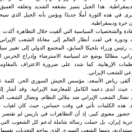
ديمقراطية. هذا الجيل يتميز بشغفه الشديد وتعلقه العميق
رى في هذه الثورة أملًا جديدًا ويؤمن بأنه الجيل الذي سي
ان حرة وديمقراطية.
ادة والشخصيات السياسية التي ألقيت خلال التظاهرة أكدت 
 ودوره في لفت أنظار العالم إلى معاناة الشعب الإيراني
 رئيس وزراء بلجيكا السابق، المجتمع الدولي إلى تغيير سيا
يراني، مطالبًا بوضع حد لسياسة الاسترضاء وإدراج الحرس 
ظمات الإرهابية. كما شدد على ضرورة الاعتراف بالمقاومة 
ي للشعب الإيراني.
 ألقى رياض الأسعد، مؤسس الجيش السوري الحر، كلمة عبر
حيث أبدى دعمه الكامل للمعارضة الإيرانية. وقد أشار إلى
ن نضال الشعب الإيراني ضد ملالي النظام، ونضال الشعب ا
د. هذه الكلمات تأتي في وقت حساس، حيث كان لغياب 
 حضور معنوي كبير، إذ أن التظاهرات في باريس لم تقتصر
بحرية إيران، بل حملت رسالة شاملة لدعم كل الشعوب التي 
استبدادية، ومنها الشعب السوري الذي يواجه التحديات نفسه