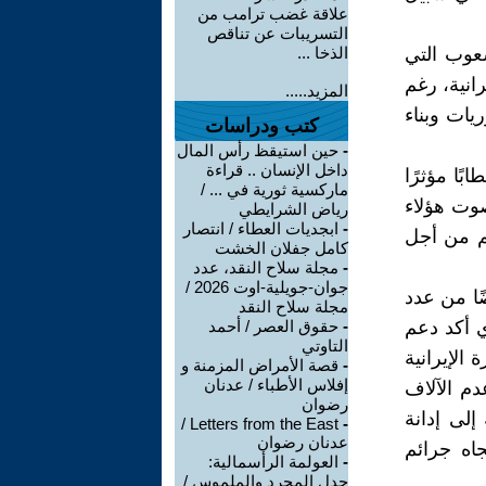
علاقة غضب ترامب من
التسريبات عن تناقص
عوب التي
الذخا ...
انية، رغم
المزيد.....
يات وبناء
كتب ودراسات
-
حين استيقظ رأس المال
داخل الإنسان .. قراءة
بًا مؤثرًا
ماركسية ثورية في ... /
صوت هؤلاء
رياض الشرايطي
-
ابجديات العطاء / انتصار
هم من أجل
كامل جفلان الخشت
-
مجلة سلاح النقد، عدد
جوان-جويلية-اوت 2026 /
ا من عدد
مجلة سلاح النقد
ي أكد دعم
-
حقوق العصر / أحمد
التاوتي
 الإيرانية
-
قصة الأمراض المزمنة و
إفلاس الأطباء / عدنان
دم الآلاف
رضوان
إلى إدانة
Letters from the East /
-
عدنان رضوان
اه جرائم
-
العولمة الرأسمالية:
جدل المجرد والملموس /