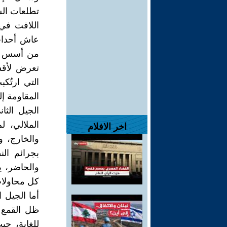
تطلعات الش
اللافت في 
من أسس لل
تعرض لأقسى
التي ارتُك
المقاومة إلى
الجيل الثا
الملالي، 
اخر الافلام
والخارج، و
بجرائم ال
والحاضر، ي
كل محاولات
أما الجيل 
ظل القمع ا
للغاية، ح