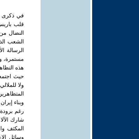
في ذكرى الث
قلب باريس 
النضال من 
الشعب الذي
الرسالة ال
مستمرة، وا
هذه التظاهر
حيث اجتمعت 
ولا للملال
المتظاهرين
وبناء إيرا
رغم برودة 
شارك الآلا
المكثف وال
وسائل الإ