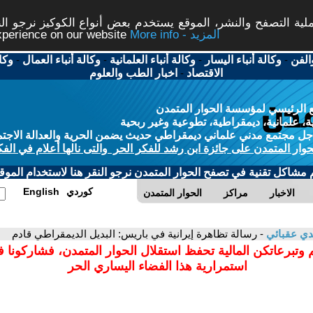
ة التصفح والنشر، الموقع يستخدم بعض أنواع الكوكيز نرجو النق
More info - المزيد
experience on our website
الفن
-
وكالة أنباء اليسار
-
وكالة أنباء العلمانية
-
وكالة أنباء العمال
-
وكا
الاقتصاد
-
اخبار الطب والعلوم
 الرئيسي لمؤسسة الحوار المتمدن
، علمانية، ديمقراطية، تطوعية وغير ربحية
ل مجتمع مدني علماني ديمقراطي حديث يضمن الحرية والعدالة الاجتم
حوار المتمدن على جائزة ابن رشد للفكر الحر والتى نالها أعلام في الفك
م مشاكل تقنية في تصفح الحوار المتمدن نرجو النقر هنا لاستخدام الموقع
كوردي
English
الاخبار
مراكز
الحوار المتمدن
ي عقبائي
- رسالة تظاهرة إيرانية في باريس: البديل الديمقراطي قادم
 وتبرعاتكن المالية تحفظ استقلال الحوار المتمدن، فشاركونا 
استمرارية هذا الفضاء اليساري الحر