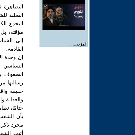
التظاهرة ف
الصلبة للش
التجمع الك
مؤقتة، بل
إلى الشباب
المزيد.....
القادمة.
إن وحدة ال
السياسي و
الصفوف وز
رسالتها من
حقيقة واق
والعدالة وا
ختامًا، تظ
بأن الشعب
مجرد ذكرى
أثبت الشعب