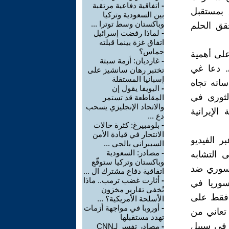
-
اتفاقية دفاعية مرتقبة
 بمستقبل
بين السعودية وتركيا
وباكستان وسط توترا ...
حقق الحلم
-
لماذا رفضت إسرائيل
اتفاق غزة بينما قبلته
حماس؟
على أهمية
-
غارديان: أزمة سبتة
. دعا غي
تختبر رهان سانشيز على
إسبانيا المستقلة
ساته تجاه
-
اليويفا يقول إن
الثوري في
المقاطعة قد تستمر
والاتحاد الإنجليزي يسحب
الإيرانية
دع ...
-
بلومبيرغ: كثرة حالات
الانتحار في قيادة الأمن
 الفيديو
السيبراني بالجي ...
-
مصادر: السعودية
 التشابه
وباكستان وتركيا ستوقّع
لسوري ضد
اتفاقية دفاع مشترك ال ...
-
أثارت غضب ترمب.. ماذا
سوريا في
تُخفي تقارير مخزون
 فقط على
الأسلحة الأمريكية؟ ...
-
أوروبا في مواجهة أزمات
تعاني من
تهدد مستقبلها
ا في سبيل
-
مصادر تفسر لـCNN