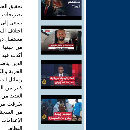
تحقيق الحر
تصريحات ا
تسعى إلى ا
اختلاف الس
مستقبل دي
من جهتها، أ
أكدت فيه دع
الذين يناض
الحرية والك
رسائل الد
كبير من ال
العديد من ر
سُرقت من ق
من السجناء
الإعدامات
النظام.