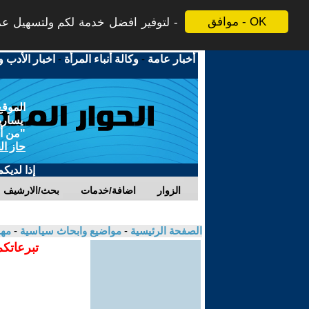
موافق - OK
لتوفير افضل خدمة لكم ولتسهيل عملي
أخبار عامة
-
وكالة أنباء المرأة
-
اخبار الأدب و
الموقع
يسارية
"من أج
حاز ال
إذا لديك
الزوار
اضافة/خدمات
بحث/الارشيف
الصفحة الرئيسية
-
مواضيع وابحاث سياسية
-
مهد
تبرعاتكم