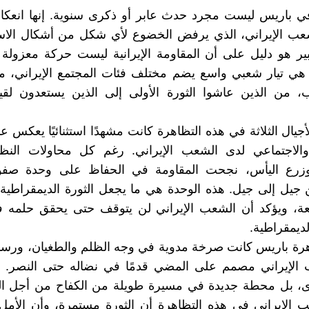
ي باريس ليست مجرد حدث عابر أو ذكرى سنوية. إنها انعكاس
عب الإيراني، الذي يرفض الخضوع لأي شكل من أشكال الاستب
بير هو دليل على أن المقاومة الإيرانية ليست حركة معزولة
 هي تيار شعبي واسع يضم مختلف فئات المجتمع الإيراني، م
، من الذين عاشوا الثورة الأولى إلى الذين يستعدون لقيا
أجيال الثلاثة في هذه التظاهرة كانت مشهدًا استثنائيًا يعكس 
الاجتماعي لدى الشعب الإيراني. رغم كل محاولات النظا
رع اليأس، نجحت المقاومة في الحفاظ على وحدة صفوف
 جيل إلى جيل. هذه الوحدة هي ما يجعل الثورة الديمقراطية
عة، ويؤكد أن الشعب الإيراني لن يتوقف حتى يحقق حلمه ف
لديمقراطية.
اهرة باريس كانت صرخة مدوية في وجه الظلم والطغيان، ورس
 الإيراني مصمم على المضي قدمًا في نضاله حتى النصر. إ
، بل محطة جديدة في مسيرة طويلة من الكفاح من أجل الح
 الإيراني في هذه التظاهرة أن الثورة مستمرة، وأن الأمل 