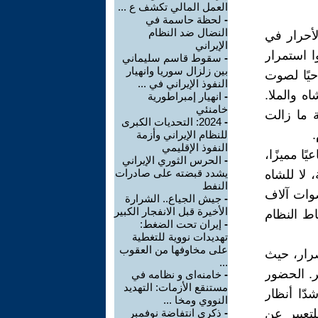
العمل المالي تكشف ع ...
-
لحظة حاسمة في
النضال ضد النظام
لأحرار في
الإيراني
ا استمرار
-
سقوط قاسم سليماني
بين زلزال سوريا وانهيار
حيًا لصوت
النفوذ الإيراني في ...
ه والملا.
-
انهيار إمبراطورية
خامنئي
ة ما زالت
-
2024: التحديات الكبرى
للنظام الإيراني وأزمة
النفوذ الإقليمي
ًا مميزًا،
-
الحرس الثوري الإيراني
يشدد قبضته على صادرات
 لا للشاه
النفط
صوات آلاف
-
جيش الجياع.. الشرارة
الأخيرة قبل الانفجار الكبير
ط النظام
-
إيران تحت الضغط:
تهديدات نووية للتغطية
على مخاوفها من العقوب
رار، حيث
...
ر. الحضور
-
خامنه‌ای و نظامه في
مستنقع الأزمات: التهديد
ّا أنظار
النووي ومخا ...
تعبير عن
-
ذكرى انتفاضة نوفمبر