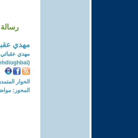
رسالة 
مهدي عقبا
مهدي عقبائي ك
(Mehdioghbai)
الحوار المتمدن-العدد: 8250 - 25
المحور: مواض