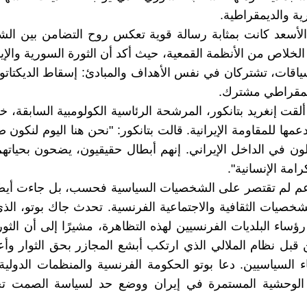
ية والديمقراطية.
لأسعد كانت بمثابة رسالة قوية تعكس روح التضامن بين الش
لخلاص من الأنظمة القمعية، حيث أكد أن الثورة السورية والإير
ياقات، تشتركان في نفس الأهداف والمبادئ: إسقاط الديكتاتور
مقراطي مشترك.
لقت إنغريد بتانكور، المرشحة الرئاسية الكولومبية السابقة، خطا
مها للمقاومة الإيرانية. قالت بتانكور: "نحن هنا اليوم لنكون 
لون في الداخل الإيراني. إنهم أبطال حقيقيون، يضحون بحيات
رامة الإنسانية".
عم لم تقتصر على الشخصيات السياسية فحسب، بل جاءت أيضً
شخصيات الثقافية والاجتماعية الفرنسية. تحدث جاك بوتو، الذ
ؤساء البلديات الفرنسيين لهذه التظاهرة، مشيرًا إلى أن الثورة
بل نظام الملالي الذي ارتكب أبشع المجازر بحق الثوار وأع
 السياسيين. دعا بوتو الحكومة الفرنسية والمنظمات الدولية 
 الوحشية المستمرة في إيران ووضع حد لسياسة الصمت تج