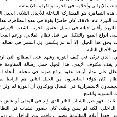
عب الإيراني وأحلامه في الحرية والكرامة الإنسانية.
هذه التظاهرة هو المشاركة الفاعلة للأجيال الثلاثة. الجيل ال
عاش أحداث الثورة عام 1979، كان حاضرًا بقوة في هذه التظاهرة
ثورة وأفنى حياته في سبيل تحقيق الحرية للشعب الإيراني،
 أنواع القمع والتنكيل من قبل نظام الملالي. ورغم المجاز
بت بحق هذا الجيل، إلا أنه لم ينكسر، بل استمر في نضاله 
 الأجيال التالية.
ني، الذي تربّى في كنف الثورة وشهد على الفظائع التي ارت
لم يقف مكتوف الأيدي. هذا الجيل حمل رسالة المقاومة ف
ظل على مدار أربعة عقود يرفع صوته في مختلف أنحاء العال
نظام. كان هؤلاء الحاضرون من الجيل الثاني هم الرابط بي
جسدون الاستمرارية في النضال ويؤكدون أن الثورة لم ولن 
 التشويه والقمع.
الثالث، فهو جيل الشباب الثائر الذي وُلد في المنفى أو عاش 
لداخلي، لكنه لم ينسَ وطنه. كان حضور الشباب في التظاهر
يث رفعوا أعلام المقاومة وصور رفاقهم من الداخل، مرددي