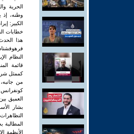
الحرية وال
وطنه، إذ ي
الكبير: إير
خطابات الق
هذا الحدث
فرهوفشتاد،
النظام الإ
قائمة المن
كممثل شرع
من جانبه،
كونفرانس، 
العميق بي
بشار الأس
التظاهرات
المطالبة 
الأنظمة ال