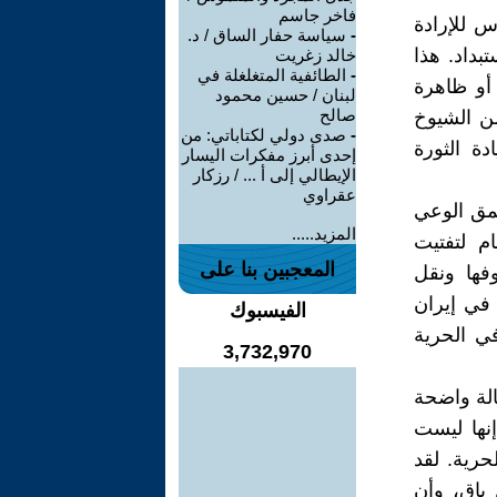
فاخر جاسم
 للإرادة
-
سياسة حفار الساق / د.
داد. هذا
خالد زغريت
-
الطائفية المتغلغلة في
 أو ظاهرة
لبنان / حسين محمود
صالح
ن الشيوخ
-
صدى دولي لكتاباتي: من
دة الثورة
إحدى أبرز مفكرات اليسار
الإيطالي إلى أ ... / رزكار
عقراوي
عمق الوعي
المزيد.....
م لتفتيت
المعجبين بنا على
ها ونقل
 في إيران
الفيسبوك
ي الحرية
3,732,970
الة واضحة
نها ليست
رية. لقد
باقٍ، وأن