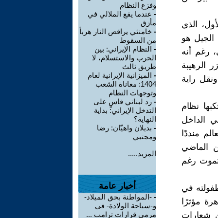
وفزع النظام
-
عندما يقع الملالي في
مأزق
أول، الذي
-
خامنئي يراقص النار هرباً
. هذا الجيل هو
من السقوط
-
النظام الإيراني: بين
 رغم أنه
الحرب والاستسلام، لا
ر الرهيبة
طريق ثالث
-
الميزانية الإيرانية لعام
ونقل راية
1404: معاناة الشعب
وتوجهات النظام
-
رد لبناني قاسٍ على
كبها نظام
التدخل الإيراني: بداية
ي الداخل
النهاية؟
-
بديلان واهيّان: رضا
م منددًا
ومجتبي
ن الماضي
المزيد.....
تموت رغم
أخبار عامة
طفولته في
-
-المواطنة بحق الميلاد-
ة مؤثرًا
و-سياحة الولادة- في
ن شعارات
مرمى قرارات ترامب ...