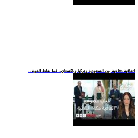
.. اتفاقية دفاعية بين السعودية وتركيا وباكستان.. فما نقاط القوة