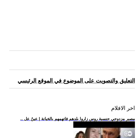
التعليق والتصويت على الموضوع في الموقع الرئيسي
اخر الافلام
.. مصير مزدوجي جنسية روس زاروا بلدهم فاتهمهم بالخيانة | عينٌ عل