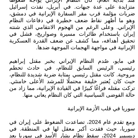
منذ بداية العام، كان النظام الإيراني يواجه ضغوطًا
متزايدة على عدة جبهات. في أبريل، نفذت إسرائيل
ضربات مؤلمة قرب مقر السفارة الإيرانية في دمشق،
وهو ما أظهر نقاط ضعف خطيرة في دفاعات النظام
الإيراني. وعلى الرغم من الهجوم الانتقامي الذي شنته
إيران باستخدام طائرات مسيرة وصواريخ، فشل في
تحقيق أهدافه، مما كشف عن ضعف القدرة العسكرية
الإيرانية في مواجهة الهجمات الموجهة ضدها.
في مايو، صُدم النظام الإيراني بخبر مقتل إبراهيم
رئيسي، الرئيس السابق للنظام، في حادث تحطم
مروحية. كانت مقتل رئيسي بمثابة ضربة شديدة للنظام،
حيث كان يُعتبر خليفة محتملًا للمرشد الأعلى خامنئي.
تركت مقتله فراغًا كبيرًا في القيادة الإيرانية، مما زاد من
حالة الفوضى السياسية التي كان النظام يعاني منها.
سوريا في قلب الأزمة الإيرانية
ومع تقدم عام 2024، تصاعدت الضغوط على إيران في
سوريا، حيث فقدت أكبر معقل لها في المنطقة. في
ديسمبر 2024، سقط نظام بشار الأسد في سوريا بعد