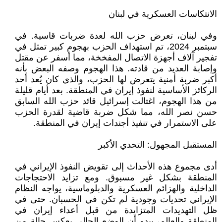
الانتكاسات العسكرية في لبنان
وفي لبنان، تعرض حزب الله لعدة ضربات قاسية. في
سبتمبر 2024، تم استهداف الحزب بهجوم كبير تمثل في
تفجير آلاف أجهزة الاتصال المفخخة، مما أسفر عن مقتل
وإصابة العديد من قادته. هذا الهجوم وصفه البعض بأنه
أكبر ضربة أمنية يتعرض لها الحزب، والذي كان يُعد أحد
الركائز الأساسية لنفوذ إيران في المنطقة. بعد أيام قليلة
من هذا الهجوم، اغتالت إسرائيل قائد حزب الله السابق
حسن نصر الله، مما شكل ضربة قاضية لقدرة الحزب
على الاستمرار في تنفيذ أجندات إيران في المنطقة.
المستقبل المجهول: التحدي الأكبر
أدى مجموع هذه الأحداث إلى تقويض النفوذ الإيراني في
المنطقة بشكل غير مسبوق. ومع تزايد الاحتجاجات
الداخلية والهزائم العسكرية والدبلوماسية، يواجه النظام
الإيراني تحديات وجودية لم تكن في الحسبان. حتى في
ظل التهديدات المتزايدة من قبل أعداء إيران في
المنطقة والعالم، يبدو أن الوضع الحالي يعكس حالة من