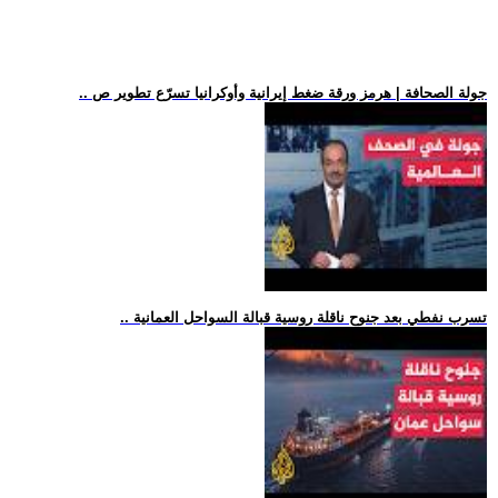
.. جولة الصحافة | هرمز ورقة ضغط إيرانية وأوكرانيا تسرّع تطوير ص
.. تسرب نفطي بعد جنوح ناقلة روسية قبالة السواحل العمانية