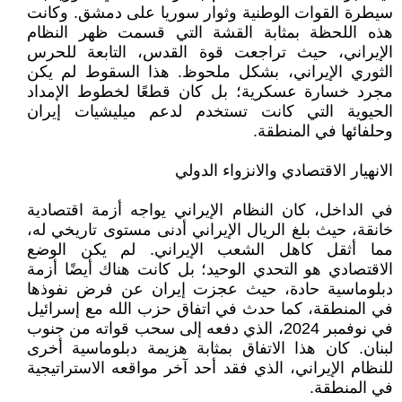
سيطرة القوات الوطنية وثوار سوريا على دمشق. وكانت
هذه اللحظة بمثابة القشة التي قسمت ظهر النظام
الإيراني، حيث تراجعت قوة القدس، التابعة للحرس
الثوري الإيراني، بشكل ملحوظ. هذا السقوط لم يكن
مجرد خسارة عسكرية؛ بل كان قطعًا لخطوط الإمداد
الحيوية التي كانت تستخدم لدعم ميليشيات إيران
وحلفائها في المنطقة.
الانهيار الاقتصادي والانزواء الدولي
في الداخل، كان النظام الإيراني يواجه أزمة اقتصادية
خانقة، حيث بلغ الريال الإيراني أدنى مستوى تاريخي له،
مما أثقل كاهل الشعب الإيراني. لم يكن الوضع
الاقتصادي هو التحدي الوحيد؛ بل كانت هناك أيضًا أزمة
دبلوماسية حادة، حيث عجزت إيران عن فرض نفوذها
في المنطقة، كما حدث في اتفاق حزب الله مع إسرائيل
في نوفمبر 2024، الذي دفعه إلى سحب قواته من جنوب
لبنان. كان هذا الاتفاق بمثابة هزيمة دبلوماسية أخرى
للنظام الإيراني، الذي فقد أحد آخر مواقعه الاستراتيجية
في المنطقة.