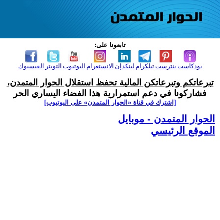
تابعونا على:
بودكاست
بنترست
تيلكرام
لينكدإن
الانستغرام
اليوتيوب
التويتر
الفيسبوك
تبرعاتكم وتبرعاتكن المالية تحفظ استقلال الحوار المتمدن،
فشاركونا في دعم استمرارية هذا الفضاء اليساري الحر
[اشترك في قناة ‫«الحوار المتمدن» على اليوتيوب]
الحوار المتمدن - موبايل
الموقع الرئيسي