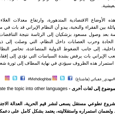
عيشية.
الأوضاع الاقتصادية المتدهورة، وارتفاع معدلات الغلاء و
ائلة بين الفقراء والنخبة، يبدو أن النظام الإيراني قد بات في
صة بعد وصول مسعود بزشكيان إلى الرئاسة نتيجة التناقضات 
 الحادة وحرب العصابات داخل النظام، التي وصلت إلى ذرو
داخلية، إلى جانب الضغوط الدولية المتصاعدة، تحاصر النظ
ب الإيراني بات يرفض بشدة السياسات التي تؤدي إلى إفقار
استمرار هذه الظروف سيؤدي في نهاية المطاف إلى ثورة شعب
#مهدي_عقبائي (هاشتاغ)
Mehdioghbai#
موضوع إلى لغات أخرى -
ate the topic into other languages
شروع تطوعي مستقل يسعى لنشر قيم الحرية، العدالة الاجتم
. ولضمان استمراره واستقلاليته، يعتمد بشكل كامل على دعمك