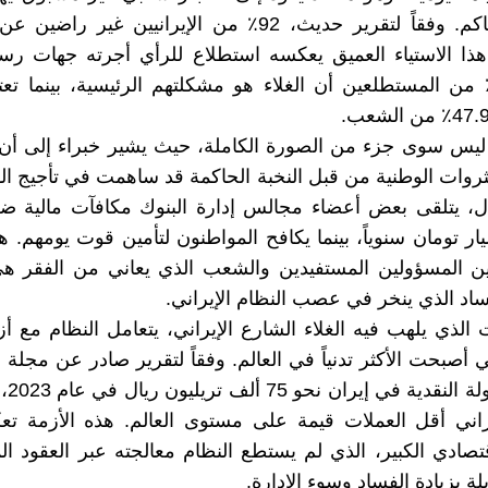
النظام الحاكم. وفقاً لتقرير حديث، 92٪ من الإيرانيين غير
هذا الاستياء العميق يعكسه استطلاع للرأي أجرته جهات رس
كر 81.9٪ من المستطلعين أن الغلاء هو مشكلتهم الرئيسية، بينما تعت
 ليس سوى جزء من الصورة الكاملة، حيث يشير خبراء إلى أن
ثروات الوطنية من قبل النخبة الحاكمة قد ساهمت في تأجيج ا
ال، يتلقى بعض أعضاء مجالس إدارة البنوك مكافآت مالية 
 1.2 مليار تومان سنوياً، بينما يكافح المواطنون لتأمين قوت يومهم. 
ين المسؤولين المستفيدين والشعب الذي يعاني من الفقر ه
اد الذي ينخر في عصب النظام الإيراني.
الذي يلهب فيه الغلاء الشارع الإيراني، يتعامل النظام مع أز
ي أصبحت الأكثر تدنياً في العالم. وفقاً لتقرير صادر عن مجلة د
بلغت ال
إيراني أقل العملات قيمة على مستوى العالم. هذه الأزمة 
تصادي الكبير، الذي لم يستطع النظام معالجته عبر العقود ال
لة بزيادة الفساد وسوء الإدارة.