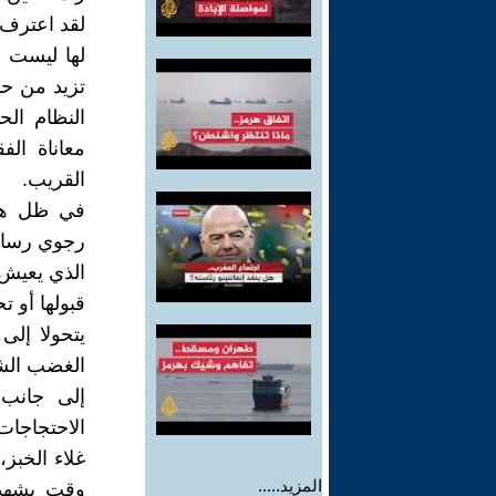
لقد اعترف و
لها ليست 
تزيد من حا
النظام ال
معاناة الف
القريب.
في ظل هذه
رجوي رسالة
الذي يعيش 
قبولها أو ت
يتحولا إل
الغضب الشع
إلى جانب 
الاحتجاجات 
غلاء الخبز
المزيد.....
وقت يشهد ف