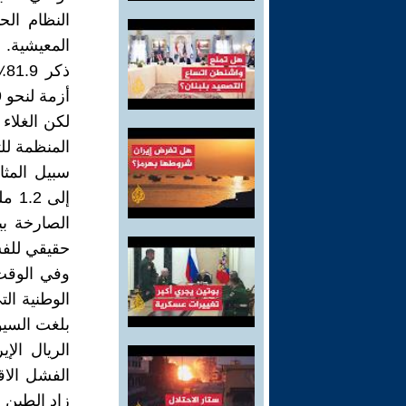
المعيشية. 
ذ
أزمة لنحو 47.9٪ من الشعب.
لكن الغلاء
المنظمة لل
سبيل المث
إلى
الصارخة ب
حقيقي للفس
وفي الوقت 
الوطنية الت
الريال ال
الفشل الاق
زاد الطين ب