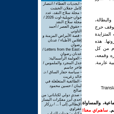
-
ابجديات العطاء / انتصار
كامل جفلان الخشت
-
مجلة سلاح النقد، عدد
جوان-جويلية-اوت 2026 /
البطالة،
مجلة سلاح النقد
-
حقوق العصر / أحمد
 موقف حرج
التاوتي
المتزايدة
-
قصة الأمراض المزمنة و
إفلاس الأطباء / عدنان
تها. هذه
رضوان
ام من كل
Letters from the East /
-
عدنان رضوان
ه وقمعه،
-
العولمة الرأسمالية:
ية عارمة.
جدل المجرد والملموس /
فاخر جاسم
-
سياسة حفار الساق / د.
خالد زغريت
-
الطائفية المتغلغلة في
لبنان / حسين محمود
Transl
صالح
-
صدى دولي لكتاباتي: من
إحدى أبرز مفكرات اليسار
اعية، والمساواة
الإيطالي إلى أ ... / رزكار
عقراوي
م.
ساهم/ي معنا!
-
كتاب : جينات التراب