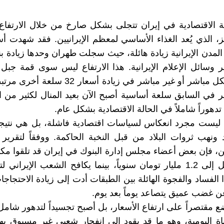
ة الاقتصادية في إيران تتجلى بشكل صارخ من خلال الارتفاع
ز، الذي يُعد الغذاء الأساسي لمعظم الإيرانيين. فقد شهدت أس
ير وسائل الإعلام الإيرانية. هذا الارتفاع ليس سوى قمة جبل ا
يتسبب بشكل مباشر أو غير مباشر في زيادة أسعار 2
تبر في السابق سلعة أساسية أصبح الآن بعيد المنال لكثير من ا
دهوراً شاملاً في الحالة الاقتصادية بشكل عام.
ة ليست مجرد انعكاس لسياسات اقتصادية فاشلة، بل هي نتيج
ونهب ثروات البلاد من قبل النخبة الحاكمة. ووفقاً لتقري
این، فإن بعض أعضاء مجلس إدارة البنوك في إيران قد تلقوا مكا
ضخمة تصل إلى 1.2 مليار تومان سنوياً، بينما يكافح الشعب الإيراني
الفساد والفجوة الهائلة بين الطبقات أدت إلى زيادة الاحتجاجا
عن غضب عميق يتصاعد يوماً بعد يوم.
ضع مقتصراً على ارتفاع الأسعار، بل أصبح تجسيداً لتدهور شام
اة اليومية، وهو ما قد يقود إلى انفجار شعبي غير مسبوق يه