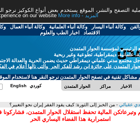
ة التصفح والنشر، الموقع يستخدم بعض أنواع الكوكيز نرجو النق
More info - المزيد
experience on our website
الفن
-
وكالة أنباء اليسار
-
وكالة أنباء العلمانية
-
وكالة أنباء العمال
-
وكا
الاقتصاد
-
اخبار الطب والعلوم
 الرئيسي لمؤسسة الحوار المتمدن
، علمانية، ديمقراطية، تطوعية وغير ربحية
ل مجتمع مدني علماني ديمقراطي حديث يضمن الحرية والعدالة الاجتم
حوار المتمدن على جائزة ابن رشد للفكر الحر والتى نالها أعلام في الفك
م مشاكل تقنية في تصفح الحوار المتمدن نرجو النقر هنا لاستخدام الموقع
كوردي
English
الاخبار
مراكز
الحوار المتمدن
ي عقبائي
- من الخبز إلى الثورة: كيف يقود الفقر إيران نحو التغيير؟
 وتبرعاتكن المالية تحفظ استقلال الحوار المتمدن، فشاركونا 
استمرارية هذا الفضاء اليساري الحر