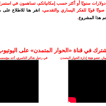
دعمكم بمبلغ 10 دولارات سنويًا أو أكثر حسب إمكانياتكم، تساهمون في استم
وتًا قويًا للفكر اليساري والتقدمي
،
انقر هنا للاطلاع على 
م هذا المشروع
.
شترك في قناة «الحوار المتمدن» على اليوتيوب
ز، عضو هيئة إدارة الحوار المتمدن
في رحيل شاكر الناصري، أحد مؤسسي 