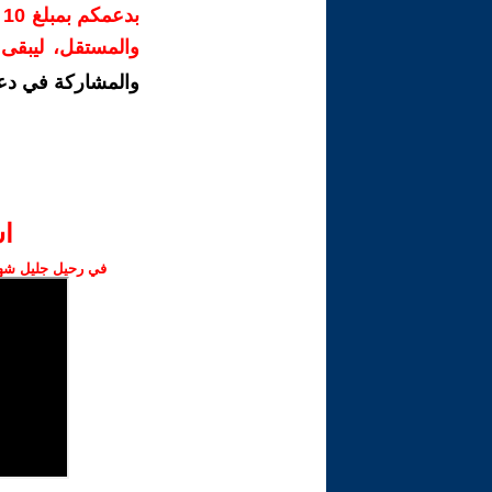
ب
والمستقل، ليبقى ص
والمشاركة في دع
ا‫
في رحيل جليل شهبا