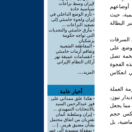
لإيران وسط نزاعات
 راضين عن أوضاعهم
سياسية حادة
-
تأزم الوضع الداخلي في
مية، حيث
إيران ولجوء خامنئي إلى
بر البطالة
تصعيد النزاعات ...
-
مأزق خامنئي والتحديات
التي تواجه حكومة
 السرقات
بزشكيان
-
المقاطعة الشعبية
لوضع. على
وتفاقم أزمات خامنئي
ضخمة تصل
-
انقسامات عميقة تهز
أركان النظام الإيراني
هذه الفجوة
ي انعكاس
المزيد.....
مة العملة
أخبار عامة
یدار نیوز،
-
هكذا علق ممداني على
فوز عبدالرحمن السيد
سيولة النقدية في إيران نحو 75 ألف تريليون ريال في عام 2023، مما يجعل
بالانتخابات التمهيدي ...
تعكس حجم
-
إيران وسلطنة عُمان
تقتربان من اتفاق محتمل
ماضية، بل
بشأن مضيق هرمز.. إ ...
-
بمقولة منسوبة إلى عمر