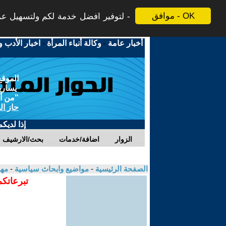
موافق - OK
لتوفير افضل خدمة لكم ولتسهيل عملي
أخبار عامة
-
وكالة أنباء المرأة
-
اخبار الأدب و
الموقع
يسارية
"من أج
حاز ال
إذا لديك
الزوار
اضافة/خدمات
بحث/الارشيف
الصفحة الرئيسية
-
مواضيع وابحاث سياسية
-
مهد
تبرعاتكم