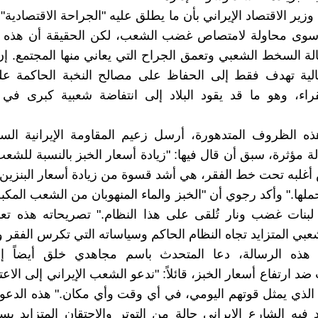
زير الاقتصاد الإيراني بأن ما يطلق عليه "الجراحة الاقتصادية"
سوى محاولة لامتصاص غضب الشعب، لكن الحقيقة أن هذه 
لة السخط الشعبي وتعمق الجراح التي يعاني منها المجتمع. 
حالية تهدف فقط إلى الحفاظ على مصالح النخبة الحاكمة 
قراء، وهو ما قد يقود البلاد إلى انتفاضة شعبية كبرى في
 الظروف المتدهورة، أرسل زعيم المقاومة الإيرانية الس
 مؤثرة، سبق أن قال فيها: "زيادة أسعار الخبز بالنسبة للشعب 
أغلبه تحت خط الفقر، هي أشد قسوة من زيادة أسعار البنزين،
حملها." وأكد رجوي أن "الخبز والماء المنهوبان من الشعب المك
ى لبنات غضب ونار تُلقى على هذا النظام." تصريحاته هذه 
بي المتزايد تجاه النظام الحاكم وسياساته التي تكرس الفقر و
هذه الرسالة، دعا المتحدث باسم مجاهدي خلق أيضاً إ
ضد ارتفاع أسعار الخبز، قائلاً: "ندعو الشعب الإيراني إلى الا
، الذي يمثل قوتهم اليومي، في أي وقت وأي مكان." هذه الدعو
يه الشارع الإيراني حالة من التوتر والاحتقان المتزايد ب