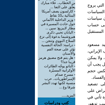
بن الخطاب.. علاء مبارك
 التي يروج
يعلّق على التعا ...
-
كارلسون يصف أمريكا
السياسات
المثالية بـ10 نقاط
إن سياسات
-
وزير الداخلية الألماني
حول حادث المسيرة في
على حساب
مطار لايبزيغ: سين ...
 المستقبل
-
اليابان تحيي ذكرى
هيروشيما بدعوة إلى نزع
السلاح النووي وتتجن ...
يد مسعود
-
دراسة: الحالة النفسية
تؤثر على صحة الفم
الإيراني،
والأسنان
 ولا يمكن
-
هل يتم فتح مضيق هرمز
قريبا جدا؟
بل يجب أن
-
الناتو يوجّه الطائرات
الأوكرانية المسيّرة
تعكس حجم
-
مسرح صدام
الفساد.
الإمبراطوريات.. حرب
منسية لكنها تهدد البشر
لى تصعيد
شرقا وغ ...
عتراض على
المزيد.....
ة تأتي في
كتب ودراسات
سبب تدهور