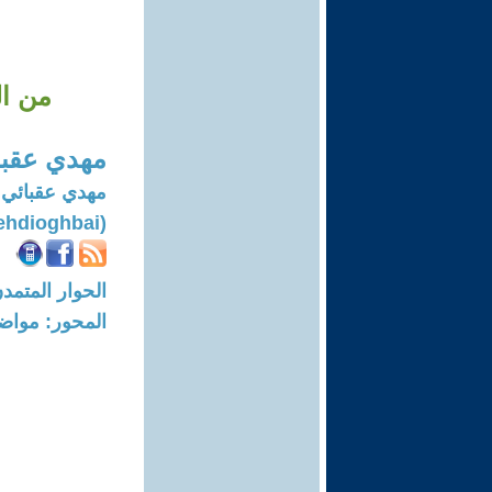
من ال
مهدي عقبا
مهدي عقبائي ك
(Mehdioghbai)
الحوار المتمدن-العدد: 8096 - 24
المحور: مواض