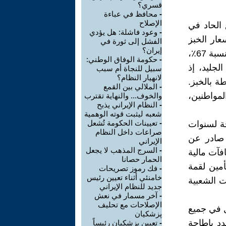
قسري؟
-
محافظ في عباءة
الإصلاح
 الحاد في
-
وعود فاشلة: هل يؤدي
عار الخبز
الفشل إلى ثورة في
إيران؟
في معظم المدن الإيرانية زيادة هائلة، حيث سجلت طهران وحدها زيادة بنسبة 67٪،
-
حكومة الوفاق الوطني:
لجليد، إذ
سبيل للنجاة أم سبب
لانهيار النظام؟
3 سلعة أخرى مرتبطة بالخبز.
-
الملالي بين القمع
لمواطنين،
والخوف... والنهاية تقترب
-
النظام الإيراني يذبح
شعبه ليثبت قوته الوهمية
-
تعيينات الحكومة تُشعل
ة لسنوات
صراعات داخل النظام
ر صادر عن
الإيراني
-
السرج المذهب لا يجعل
فآت مالية
الحمار حصانا
 لتأمين لقمة
-
فك رموز تصريحات
خامنئي أثناء تعيين رئيس
ت الشعبية
جديد للنظام الإيراني
-
آخر مسمار في نعش
الإصلاحات مع تحلیف
ل في جميع
پزشكيان
دد بإطاحة
-
تعيين پزشكيان رئيساً