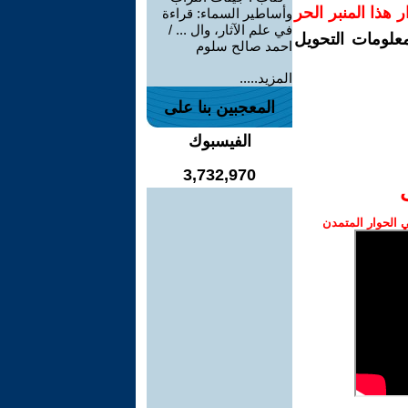
رار هذا المنبر الحر
وأساطير السماء: قراءة
في علم الآثار، وال ... /
معلومات التحويل
احمد صالح سلوم
المزيد.....
المعجبين بنا على
الفيسبوك
3,732,970
الحوار المتمدن