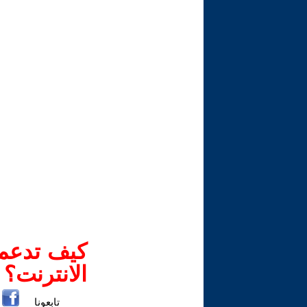
كيف تدعم-
الانترنت؟
تابعونا