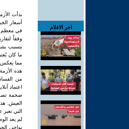
بدأت الأزم
أسعار الخب
اخر الافلام
وفقاً لتقار
ما كان يُع
مما يعكس ت
هذه الأزم
من الفساد 
اعتماد آنل
العيش. هذا 
التي تعبر 
لم يعد الو
نواحي الحي