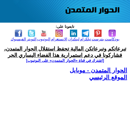
تابعونا على:
بودكاست
بنترست
تيلكرام
لينكدإن
الانستغرام
اليوتيوب
التويتر
الفيسبوك
تبرعاتكم وتبرعاتكن المالية تحفظ استقلال الحوار المتمدن،
فشاركونا في دعم استمرارية هذا الفضاء اليساري الحر
[اشترك في قناة ‫«الحوار المتمدن» على اليوتيوب]
الحوار المتمدن - موبايل
الموقع الرئيسي