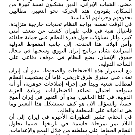
مضى. الشباب الإيراني، الذين يشكلون نسبة كبيرة من
السكان، يقودون هذه الحركة نحو التغيير، مطالبين
بحقوقهم وحرياتهم الأساسية.
في الوقت نفسه، يواجه النظام تحديات خارجية متزايدة.
فاغتيال هنية في قلب طهران كشف عن ضعف أمني
كبير، وأثار تساؤلات حول قدرة النظام على حماية حلفائه
وأمن البلاد. هذا الحدث، إلى جانب الضغوط الدولية
المتزايدة بشأن برنامج إيران النووي وسجلها في مجال
حقوق الإنسان، يضع النظام في موقف دفاعي على
الساحة الدولية.
مع استمرار هذه الاحتجاجات والضغوط، يبدو أن إيران
تقف على مفترق طرق تاريخي. فإما أن يستجيب النظام
لمطالب شعبه ويبدأ في إجراء إصلاحات جوهرية، أو أنه
سيواجه احتمال تصاعد الاضطرابات وزيادة العزلة
الدولية. في كلتا الحالتين، يبدو أن التغيير في إيران أصبح
حتمياً، والسؤال الآن هو كيف سيتشكل هذا التغيير وما
هي تداعياته على المنطقة والعالم.
في الختام، تشير التطورات الأخيرة في إيران إلى أن
البلاد تمر بمرحلة حاسمة في تاريخها. فبينما يحاول
النظام الحفاظ على سلطته من خلال القمع والإعدامات،