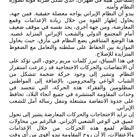
إسماعيل هنية في طهران، الذي شكل ضربة قوية لصورة
النظام وأمنه.
يبدو أن النظام الإيراني يواجه معضلة حقيقية. فمن جهة،
يحاول إظهار القوة من خلال زيادة الإعدامات وقمع
المعارضة، ومن جهة أخرى، يجد نفسه في موقف ضعيف
أمام المجتمع الدولي والشعب الإيراني المتزايد غضبه.
هذا الوضع المتناقض يضع النظام في مأزق، حيث يحاول
الموازنة بين الحفاظ على سلطته والتعامل مع الضغوط
المتزايدة للإصلاح.
في هذا السياق، تبرز كلمات مريم رجوي، التي تؤكد على
أن الانتفاضات والحركات الاحتجاجية قد زعزعت استقرار
النظام. وتشير إلى وجود حركة ضخمة تتشكل من
الشباب الواعي والمحرومين، بالإضافة إلى المواطنين
المظلومين والفقراء. هذه الحركة، التي تتجسد في
وحدات المقاومة المنتشرة في جميع أنحاء البلاد، تحافظ
على جذوة الانتفاضة مشتعلة وتنقل رسالة أمل للشعب
الإيراني.
إن تزايد الاحتجاجات والحركات المعارضة يشير إلى تحول
عميق في الوعي الشعبي الإيراني. فبالرغم من محاولات
النظام لقمع هذه الحركات من خلال الإعدامات
والاعتقالات، إلا أن روح المقاومة تبدو أقوى من أي وقت