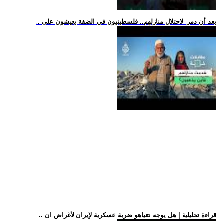
.. بعد أن دمر الاحتلال منازلهم.. فلسطينيون في الضفة يعيشون على
.. قراءة تحليلية | هل يوجه نتنياهو ضربة عسكرية لإيران لأغراض ان