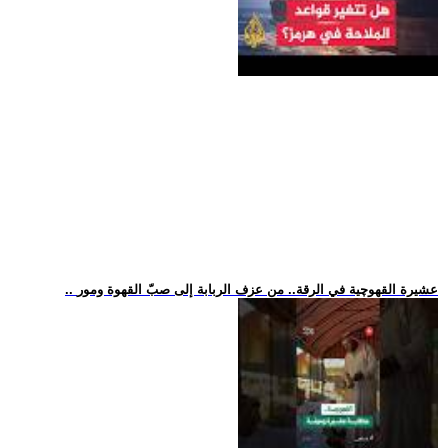
.. عشيرة القهوچية في الرقة.. من عزف الربابة إلى صبّ القهوة ومور