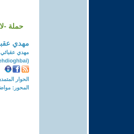
حملة -لا
مهدي عقبا
مهدي عقبائي ك
(Mehdioghbai)
الحوار المتمدن-العدد: 8091 - 4
المحور: مواض