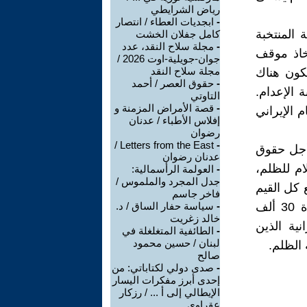
رياض الشرايطي
-
ابجديات العطاء / انتصار
المنتخبة
كامل جفلان الخشت
-
مجلة سلاح النقد، عدد
تخاذ موقف
جوان-جويلية-اوت 2026 /
مجلة سلاح النقد
كون هناك
-
حقوق العصر / أحمد
الإعدام.
التاوتي
-
قصة الأمراض المزمنة و
 الإيراني
إفلاس الأطباء / عدنان
رضوان
Letters from the East /
-
 أجل حقوق
عدنان رضوان
ام للظلم،
-
العولمة الرأسمالية:
جدل المجرد والملموس /
 كل القيم
فاخر جاسم
الإنسانية. تُعتبر مجزرة السجناء السياسيين عام 1988، التي أودت بحياة 30 ألف
-
سياسة حفار الساق / د.
خالد زغريت
ية الذين
-
الطائفية المتغلغلة في
لبنان / حسين محمود
 الظلم.
صالح
-
صدى دولي لكتاباتي: من
إحدى أبرز مفكرات اليسار
الإيطالي إلى أ ... / رزكار
عقراوي