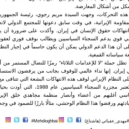
كل من أشكال المعارضة.
ذه التحركات، وجهت السيدة مريم رجوي، رئيسة الجمهورية 
قاومة الإيرانية، في وقت سابق دعوتها للمجتمع الدولي لا
نتهاكات حقوق الإنسان في إيران. وأكدت على ضرورة أن ي
 قوي يدعم السجناء السياسيين ويطالب بوقف فوري لعقوبة 
أن هذا الدعم الدولي يمكن أن يكون حاسماً في إجبار النظام
 سياساته القمعية.
 تظل حملة "لا للإعدامات الثلاثاء" رمزًا للنضال المستمر من
 إيران. إنها نداء عالمي للوقوف بجانب من يرفضون الاستسل
 النظام الإيراني لوقف هذه الانتهاكات البشعة التي تتنافى مع
ي أغلبهم من أعضاء وأنصار منظمة مجاهدي خلق الإيران
دئهم ورفضوا هذا النظام الوحشي، مثالًا بارزًا للصمود في وجه
#مهدي_عقبائي (هاشتاغ)
Mehdioghbai#