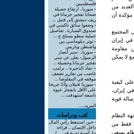
فلسطينيين
العديد من
-
سوريا.. ارتفاع حصيلة
ضحايا تفجير جرمانا في
 مؤكدة أن
ريف دمشق إلى قتيل ...
-
وضعوا سائق تاكسي في
صندوق السيارة.. تفاصيل
 المجتمع
عملية سطو مسلح ع ...
في إيران
-
توتر دبلوماسي بين
واشنطن وباريس
ن مقاومة
-
سوريا.. -منبر أنصار
مع لا يمكن
الرسول- يعلن عن تبني
تفجير جرمانا وحصيلة ...
-
-نفاد الذخيرة-.. ترامب
غاضب من تقارير تضعف
موقفه في المفاوضا ...
 على كيفية
-
سوريا: قتيلان و13 جريحا
على الأقل بانفجار عبوة
ي إيران،
ناسفة استهدفت ...
سالة قوية
المزيد.....
كتب ودراسات
هة النظام
-
حين استيقظ رأس المال
ون فقط من
داخل الإنسان .. قراءة
نظام يسعى
ماركسية ثورية في ... /