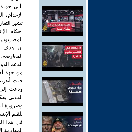
تأتي حملة 
الإعدام، ا
تشير التقار
أحكام الإ
المضربون ع
أن هدف ال
المعارضة.
الدعم الدو
من جهة أخرى
ودعت إلى 
الدولي يعك
وضرورة الض
للقيم الإنسا
في هذا ال
المقاومة ا