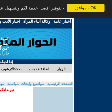
موافق - OK
لتوفير افضل خدمة لكم ولتسهيل عملي
أخبار عامة
-
وكالة أنباء المرأة
-
اخبار الأدب و
الموقع
يسارية
"من أج
حاز ال
إذا لديك
الزوار
اضافة/خدمات
بحث/الارشيف
الصفحة الرئيسية
-
مواضيع وابحاث سياسية
-
مهد
تبرعاتكم