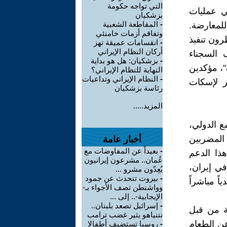
التي تواجه حكومة
في عمليات
بزشكيان
-
المقاطعة الشعبية
لمعارضة.
وتفاقم أزمات خامنئي
رون تنفيذ
-
انقسامات عميقة تهز
أركان النظام الإيراني
 السجناء
-
بزشكيان: هل هو بداية
"، مؤكدين
النهاية للنظام الإيراني؟
-
النظام الإيراني وتداعيات
ر لإسكات
رئاسة بزشكيان
المزيد.....
ع الدولي،
اء المضربين
أخبار عامة
-
بعيداً عن المفاوضات مع
ذا الدعم
عُمان.. مشرعون إيرانيون
في إيران،
يُعِدّون مشرو ...
-
بيروت تتحدث عن جمود
ً مباشراً
وواشنطن تصف الأجواء بـ-
الإيجابية-.. إلى ...
-
إسرائيل تصعد بلبنان..
ة من قبل
نتنياهو يثير غضب ترامب
عن الطعام
-
روسيا تستضيف أطفالا