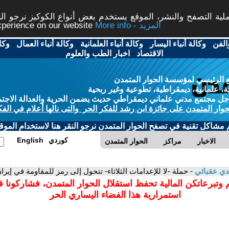
ة التصفح والنشر، الموقع يستخدم بعض أنواع الكوكيز نرجو النق
More info - المزيد
experience on our website
الفن
-
وكالة أنباء اليسار
-
وكالة أنباء العلمانية
-
وكالة أنباء العمال
-
وكا
الاقتصاد
-
اخبار الطب والعلوم
 الرئيسي لمؤسسة الحوار المتمدن
، علمانية، ديمقراطية، تطوعية وغير ربحية
ل مجتمع مدني علماني ديمقراطي حديث يضمن الحرية والعدالة الاجتم
حوار المتمدن على جائزة ابن رشد للفكر الحر والتى نالها أعلام في الفك
م مشاكل تقنية في تصفح الحوار المتمدن نرجو النقر هنا لاستخدام الموقع
كوردي
English
الاخبار
مراكز
الحوار المتمدن
ي عقبائي
- حملة -لا للإعدامات الثلاثاء- تتحول إلى رمز للمقاومة في إيرا
 وتبرعاتكن المالية تحفظ استقلال الحوار المتمدن، فشاركونا 
استمرارية هذا الفضاء اليساري الحر