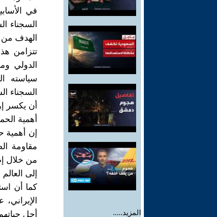
في الأسابي
السجناء ال
الهدف من ه
تتزامن هذ
الدولي وم
سياسته ال
السجناء الس
أن يكسر إر
أهمية الحم
إن أهمية حم
مقاومة ال
من خلال إض
إلى العالم 
كما أن است
الإيراني، 
المزيد.....
أجل حياتهم