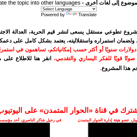
موضوع إلى لغات أخرى -
ate the topic into other languages
Powered by
Translate
شروع تطوعي مستقل يسعى لنشر قيم الحرية، العدالة الاجتم
. ولضمان استمراره واستقلاليته، يعتمد بشكل كامل على دعمك
دعمكم بمبلغ 10 دولارات سنويًا أو أكثر حسب إمكانياتكم، تساهمون في استم
وتًا قويًا للفكر اليساري والتقدمي
،
انقر هنا للاطلاع على 
م هذا المشروع
.
شترك في قناة «الحوار المتمدن» على اليوتيوب
ز، عضو هيئة إدارة الحوار المتمدن
في رحيل شاكر الناصري، أحد مؤسسي 