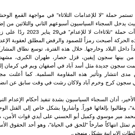
تستمر حملة "لا للإعدامات الثلاثاء" في مواجهة القمع الوح
حيث يدخل السجناء السياسيون أسبوعهم الثاني والثلاثين من إ
الطعام. بدأت حملة “ثلاثاءات لا للإعدام” في
ذه الحركة أصبحت رمزاً للصمود والرفض المطلق لعقوبة الإعد
يداً داخل البلاد وخارجها. خلال هذه الفترة، توسع نطاق المشا
ً، من بينها سجون إيفين، قزل حصار، طهران الكبرى، مشه
مت سجون جديدة مثل أسد آباد في أصفهان وبم في كرمان إلى
مدى انتشار وتأثير هذه المقاومة السلمية. کما أعلنت م
ي سجون كرج وخرم آباد ولاكان رشت في وقت سابق عن انضم
لأخير، أدان السجناء السياسيون بشدة تنفيذ أحكام الإعدام التي
ية"، وطالبوا بإلغائها فوراً. وأشاروا بشكل خاص إلى القتل ال
حمد مير موسوي وكميل أبو الحسني على أيدي قوات الأمن، م
 تمثل انتهاكاً صارخاً "للحق في الحياة"، وهو أحد الحقوق الأس
سلطات الإيرانية بشكل منهجي.