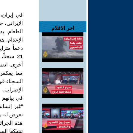
في إيران، 
الإيراني، 
اخر الافلام
الإعدام. ه
دعماً متزا
21 سجنا
أخرى. انض
مما يعكس 
السجناء ف
الإضراب.
في بيانهم ا
"غير إنسان
تعرض له م
هذه الجرائم
تنتهكها ال