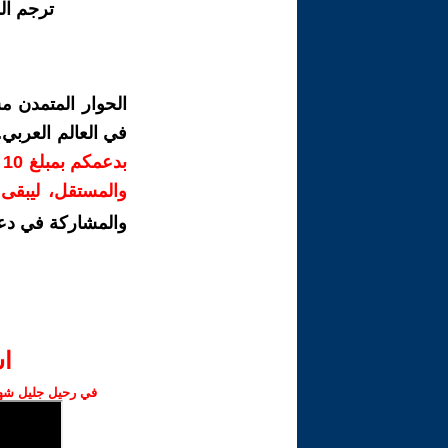
ترجم ال
الحوار المتمدن م
في العالم العربي
ب
والمستقل، ليبقى ص
والمشاركة في دع
ا‫
في رحيل جليل شهبا