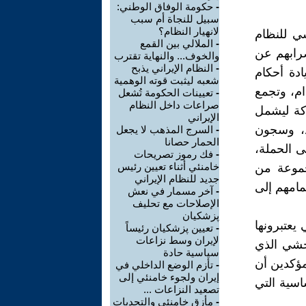
-
حكومة الوفاق الوطني:
سبيل للنجاة أم سبب
لانهيار النظام؟
شي للنظام
-
الملالي بين القمع
ضرابهم عن
والخوف... والنهاية تقترب
-
النظام الإيراني يذبح
29 يناير 2023 ردًا على زيادة أحكام
شعبه ليثبت قوته الوهمية
ام، وتجمع
-
تعيينات الحكومة تُشعل
صراعات داخل النظام
ركة ليشمل
الإيراني
د، وسجون
-
السرج المذهب لا يجعل
الحمار حصانا
 الحملة،
-
فك رموز تصريحات
خامنئي أثناء تعيين رئيس
جموعة من
جديد للنظام الإيراني
امهم إلى
-
آخر مسمار في نعش
الإصلاحات مع تحلیف
پزشكيان
 يعتبرونها
-
تعيين پزشكيان رئيساً
لإيران وسط نزاعات
وحشي الذي
سياسية حادة
ؤكدين أن
-
تأزم الوضع الداخلي في
إيران ولجوء خامنئي إلى
اسية التي
تصعيد النزاعات ...
-
مأزق خامنئي والتحديات