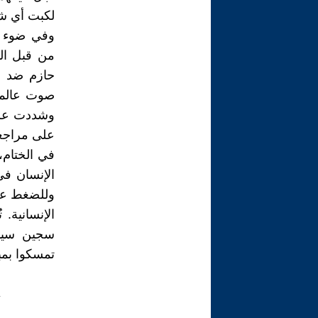
لكبت أي ش
وفي ضوء ه
من قبل الم
حازم ضد ا
صوت عالمي
وشددت على 
على مراجعة
في الختام،
الإنسان في
وللضغط على
سجين سياس
تمسكوا بمبا