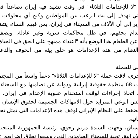
"لا للإعدامات الثلاثاء" في وقت تشهد فيه إيران تصاعداً 
لتي تهدف إلى بث الرعب بين المواطنين وكبح أي محاولات ل
ير إلى أن الآلاف من السجناء في إيران، بمن فيهم النساء، ينتظ
عدام بحقهم، في ظل محاكمات سرية وغير عادلة. ويصف
ن الطعام هذا الوضع بأنه "اعتداء ممنهج على الحق في الحياة
نظام من هذه الإعدامات هو خلق بيئة من الخوف والذع
لي للحملة
، لاقت حملة "لا للإعدامات الثلاثاء" دعماً واسعاً من المجتم
حيث أعربت 68 منظمة حقوقية إيرانية ودولية عن تضامنها مع السجن
اتخاذ إجراءات لوقف استخدام عقوبة الإعدام في إيران. ه
س الوعي المتزايد حول الانتهاكات الجسيمة لحقوق الإنسان 
غط على النظام الإيراني لوقف هذه الإعدامات التي تمثل تحديا
نية.
سياق، وجهت السيدة مريم رجوي، رئيسة الجمهورية المنتخب
لإيرانية، تحية للسجناء الصامدين الذين وسعوا نطاق إضرابهم 