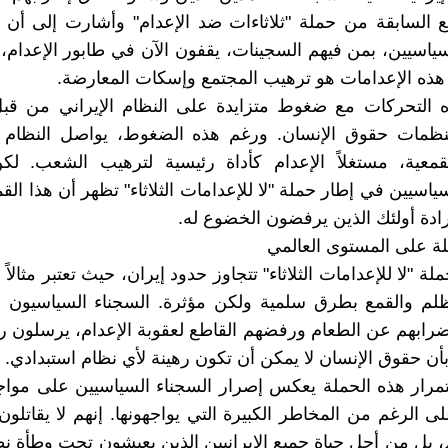
ع السابقة من حملة "ثلاثاءات ضد الإعدام" وأشارت إلى أن 
سياسيين، بمن فيهم السجينات، يقفون الآن في طابور الإعدام،
ذه الإعدامات هو ترهيب المجتمع وإسكات المعارضة.
ه التحركات مع ضغوط متزايدة على النظام الإيراني من قبل
نظمات حقوق الإنسان. ورغم هذه الضغوط، يواصل النظام 
قمعية، مستغلاً الإعدام كأداة رئيسية لترهيب الشعب. لك
ياسيين في إطار حملة "لا للإعدامات الثلاثاء" تظهر أن هذا الق
ادة أولئك الذين يرفضون الخضوع له.
لة على المستوى العالمي
لة "لا للإعدامات الثلاثاء" تتجاوز حدود إيران، حيث تعتبر مثالاً
ظلم والقمع بطرق سلمية ولكن مؤثرة. السجناء السياسيون ف
رابهم عن الطعام ورفضهم القاطع لعقوبة الإعدام، يرسلون ر
بأن حقوق الإنسان لا يمكن أن تكون رهينة لأي نظام استبدادي.
مرار هذه الحملة يعكس إصرار السجناء السياسيين على مواج
على الرغم من المخاطر الكبيرة التي يواجهونها. إنهم لا يقاتل
، بل من أجل حياة جميع الإيرانيين الذين يعيشون تحت وطأة 