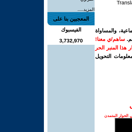
Transl
المزيد.....
المعجبين بنا على
الفيسبوك
اعية، والمساواة
م.
ساهم/ي معنا!
3,732,970
رار هذا المنبر الحر
معلومات التحويل
الحوار المتمدن