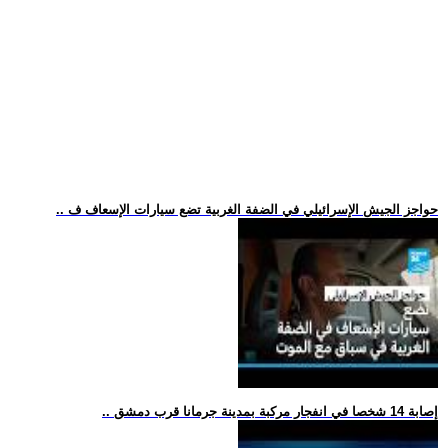
.. حواجز الجيش الإسرائيلي في الضفة الغربية تضع سيارات الإسعاف ف
.. إصابة 14 شخصا في انفجار مركبة بمدينة جرمانا قرب دمشق