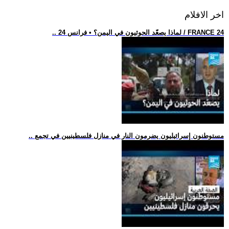
اخر الافلام
.. لماذا يصعّد الحوثيون في اليمن؟ • فرانس 24 / FRANCE 24
.. مستوطنون إسرائيليون يضرمون النار في منازل فلسطينيين في تجمع