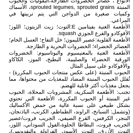
الأنواع ، عصائر الخضروات الطازجة،البقوليات والحبوب
المنبتة sprouted legumes, sprouted grains، الأسماك
وكميات صغيرة من الدواجن التي يتم تربيتها في
المراعي.
الأطعمة الغنية بفيتامين E:التوت؛ زيت الزيتون؛ اللوز؛
الأفوكادو والقرع الجوزي squash.
الأطعمة القلوية:عصير الليمون؛ خل التفاح؛ العسل الخام؛
العصائر الخضراء؛ الخضروات البحرية و الطازجة.
الأطعمة الغنية بالمغنيسيوم والبوتاسيوم: الخضروات
الورقية الخضراء والصليبية، البطيخ، الموز، الكاكاو
والأفوكادو على سبيل المثال
الحبوب المنبتة (على عكس منتجات الحبوب المكررة) -
تُقلل الحبوب المنبتة المضاد للمغذيات من محتواها، مما
يجعل مغذيات أكثر قابلية للهضم.
تجنب: الأطعمة السكرية، المشروبات المحلاة، الحبوب
غير المنبتة أو الحبوب المكررة، الأطعمة التي تحتوي
بشكل طبيعي على نسبة عالية من حمض الأكساليك
(وتشمل: السبانخ، الراوند، الطماطم، الكرنب، الباذنجان،
البنجر، الكرفس، القرع الصيفي، الجريب فروت/عصير
الجريب فروت، البطاطا الحلوة،الفول السوداني، اللوز،
التوت الأزرق، التوت الأسود، الفراولة والبقدونس)،