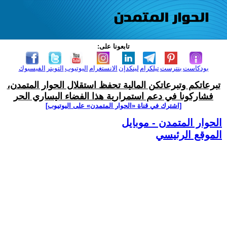
تابعونا على:
بودكاست
بنترست
تيلكرام
لينكدإن
الانستغرام
اليوتيوب
التويتر
الفيسبوك
تبرعاتكم وتبرعاتكن المالية تحفظ استقلال الحوار المتمدن،
فشاركونا في دعم استمرارية هذا الفضاء اليساري الحر
[اشترك في قناة ‫«الحوار المتمدن» على اليوتيوب]
الحوار المتمدن - موبايل
الموقع الرئيسي