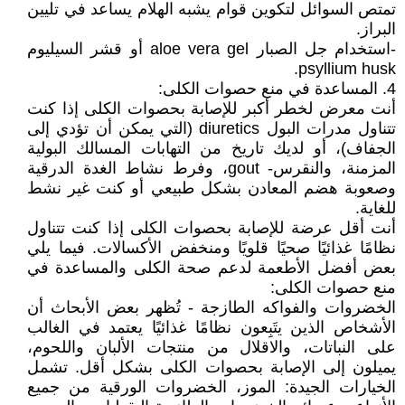
تمتص السوائل لتكوين قوام يشبه الهلام يساعد في تليين
البراز.
-استخدام جل الصبار aloe vera gel أو قشر السيليوم
psyllium husk.
4. المساعدة في منع حصوات الكلى:
أنت معرض لخطر أكبر للإصابة بحصوات الكلى إذا كنت
تتناول مدرات البول diuretics (التي يمكن أن تؤدي إلى
الجفاف)، أو لديك تاريخ من التهابات المسالك البولية
المزمنة، والنقرس- gout، وفرط نشاط الغدة الدرقية
وصعوبة هضم المعادن بشكل طبيعي أو كنت غير نشط
للغاية.
أنت أقل عرضة للإصابة بحصوات الكلى إذا كنت تتناول
نظامًا غذائيًا صحيًا قلويًا ومنخفض الأكسالات. فيما يلي
بعض أفضل الأطعمة لدعم صحة الكلى والمساعدة في
منع حصوات الكلى:
الخضروات والفواكه الطازجة - تُظهر بعض الأبحاث أن
الأشخاص الذين يتَبِعون نظامًا غذائيًا يعتمد في الغالب
على النباتات، والاقلال من منتجات الألبان واللحوم،
يميلون إلى الإصابة بحصوات الكلى بشكل أقل. تشمل
الخيارات الجيدة: الموز، الخضروات الورقية من جميع