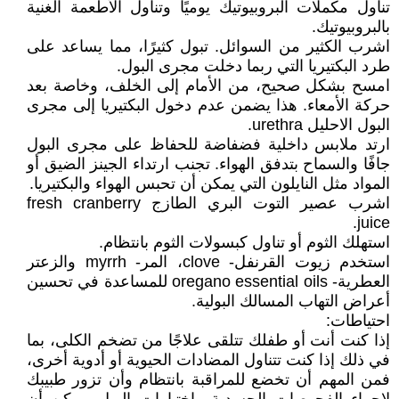
تناول مكملات البروبيوتيك يوميًا وتناول الأطعمة الغنية
بالبروبيوتيك.
اشرب الكثير من السوائل. تبول كثيرًا، مما يساعد على
طرد البكتيريا التي ربما دخلت مجرى البول.
امسح بشكل صحيح، من الأمام إلى الخلف، وخاصة بعد
حركة الأمعاء. هذا يضمن عدم دخول البكتيريا إلى مجرى
البول الاحليل urethra.
ارتد ملابس داخلية فضفاضة للحفاظ على مجرى البول
جافًا والسماح بتدفق الهواء. تجنب ارتداء الجينز الضيق أو
المواد مثل النايلون التي يمكن أن تحبس الهواء والبكتيريا.
اشرب عصير التوت البري الطازج fresh cranberry
juice.
استهلك الثوم أو تناول كبسولات الثوم بانتظام.
استخدم زيوت القرنفل- clove، المر- myrrh والزعتر
العطرية- oregano essential oils للمساعدة في تحسين
أعراض التهاب المسالك البولية.
احتياطات:
إذا كنت أنت أو طفلك تتلقى علاجًا من تضخم الكلى، بما
في ذلك إذا كنت تتناول المضادات الحيوية أو أدوية أخرى،
فمن المهم أن تخضع للمراقبة بانتظام وأن تزور طبيبك