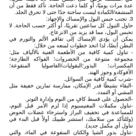
عدة مرات يوميًا، أو كلما دعت الحاجة. تأكد فقط من أن
المنشفة/الكمادة ليست ساخنة جدًا حتى لا تحرق الجلد.
3. تجنب حبس البول والإمساك والإجهاد:
حاول التبول كل ساعتين تقريبًا، أو أكثر حسب الحاجة. لا
تحبس البول، مما قد يزيد من الانزعاج.
يمكن أن يؤدي الإمساك إلى تفاقم الألم والتورم في
البطن أيضًا، لذا اتخذ خطوات لمنعه من خلال:
- تناول كمية كافية من الأطعمة الغنية بالألياف مثل:
مجموعة متنوعة من الخضروات؛ الفواكه الطازجة؛
المكسرات؛ البذور؛البقوليات/الفاصوليا المنقوعة؛
الأفوكادو وجوز الهند.
-شرب كمية كافية من السوائل.
-البقاء نشيطًا قدر الإمكان، ممارسة تمارين خفيفة مثل
المشي أو التمدد.
-الحصول على قسط كافٍ من النوم وإدارة التوتر.
-تناول مكملات المغنيسيوم إذا لزم الأمر قبل النوم،
للمساعدة في تخفيف البراز واسترخاء عضلات الحوض
(وللتأكد من سلامتك، استشر طبيبك أولاً قبل البدء في
تناول أي مكمل جديد).
-تناول بذور الشيا والكتان المنقوعة في الماء، والتي