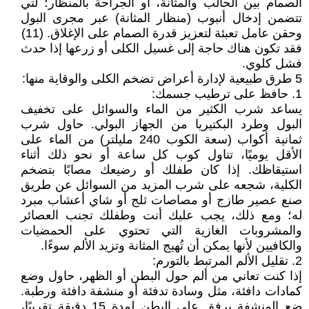
الصمام بين الحالب والمثانة، أو الجراحة بالمنظار؛ لتي
تتضمن إدخال أنبوب (منظار المثانة) عبر مجرى البول
وحقن عامل تعبئة لتعزيز قدرة الصمام على الإغلاق. (11)
فقد تكون هناك حاجة إلى غسيل الكلى أو زرعها إذا حدث
فشل كلوي.
5 طرق طبيعية لإدارة أعراض تضخم الكلى والوقاية منها:
1. حافظ على ترطيب جسمك:
يساعد شرب الكثير من الماء والسوائل على تخفيف
البول وطرد البكتيريا من الجهاز البولي. حاول شرب
ثمانية أكواب (سعة الكوب 240 مليلتر) من الماء على
الأقل يوميًا، تناول كوب كل ساعة أو نحو ذلك أثناء
استيقاظك. إذا كان طفلك أو رضيعك مصابًا بتضخم
الكلية، شجعه على شرب المزيد من السوائل عن طريق
صنع عصير طازج أو مصاصات ثلج أو شاي أعشاب مبرد
له؛ ومع ذلك، يجب عليك أنت وطفلك تجنب العصائر
والمشروبات الغازية التي تحتوي على الحمضيات
والكافيين لأنها يمكن أن تُهيج المثانة وتزيد الألم سوءًا.
2. تقليل الألم المرتبط بالتورم:
إذا كنت تعاني من ألم حول البطن أو الظهر، حاول وضع
كمادات دافئة، مثل وسادة تدفئة أو منشفة دافئة ورطبة.
ضع المنشفة برفق على البطن لمدة 15 دقيقة تقريبًا،