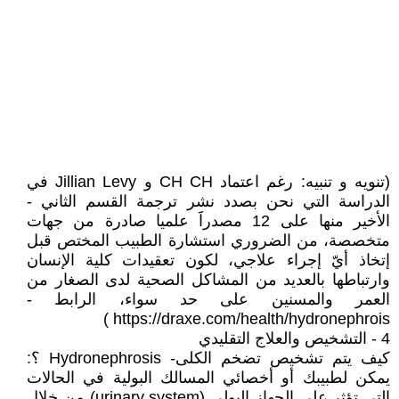
(تنويه و تنبيه: رغم اعتماد CH CH و Jillian Levy في
الدراسة التي نحن بصدد نشر ترجمة القسم الثاني -
الأخير منها على 12 مصدراََ علميا صادرة من جهات
متخصصة، من الضروري استشارة الطبيب المختص قبل
إتخاذ أيّ إجراء علاجي، لكون تعقيدات كلية الإنسان
وارتباطها بالعديد من المشاكل الصحية لدى الصغار من
العمر والمسنين على حد سواء، الرابط -
https://draxe.com/health/hydronephrois )
4 - التشخيص والعلاج التقليدي
كيف يتم تشخيص تضخم الكلى- Hydronephrosis ؟:
يمكن لطبيبك أو أخصائي المسالك البولية في الحالات
التي تؤثر على الجهاز البولي (urinary system) من خلال