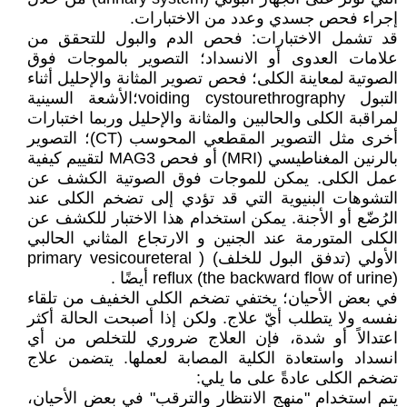
إجراء فحص جسدي وعدد من الاختبارات.
قد تشمل الاختبارات: فحص الدم والبول للتحقق من
علامات العدوى أو الانسداد؛ التصوير بالموجات فوق
الصوتية لمعاينة الكلى؛ فحص تصوير المثانة والإحليل أثناء
التبول voiding cystourethrography؛الأشعة السينية
لمراقبة الكلى والحالبين والمثانة والإحليل وربما اختبارات
أخرى مثل التصوير المقطعي المحوسب (CT)؛ التصوير
بالرنين المغناطيسي (MRI) أو فحص MAG3 لتقييم كيفية
عمل الكلى. يمكن للموجات فوق الصوتية الكشف عن
التشوهات البنيوية التي قد تؤدي إلى تضخم الكلى عند
الرُضّع أو الأجنة. يمكن استخدام هذا الاختبار للكشف عن
الكلى المتورمة عند الجنين و الارتجاع المثاني الحالبي
الأولي (تدفق البول للخلف) ( primary vesicoureteral
reflux (the backward flow of urine) أيضًا .
في بعض الأحيان؛ يختفي تضخم الكلى الخفيف من تلقاء
نفسه ولا يتطلب أيّ علاج. ولكن إذا أصبحت الحالة أكثر
اعتدالاً أو شدة، فإن العلاج ضروري للتخلص من أي
انسداد واستعادة الكلية المصابة لعملها. يتضمن علاج
تضخم الكلى عادةً على ما يلي:
يتم استخدام "منهج الانتظار والترقب" في بعض الأحيان،