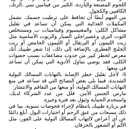
اللحوم المصنعة والباردة، الكثير من فيتامين سي ،الزنك،
الكافيين والكحول.
من المهم أيضًا أن تحافظ على ترطيب جسمك. تشمل
المكملات الغذائية التي يمكن أن تساعد في تقليل
مشاكل الكلى: والمغنيسيوم وفيتامينات ب ومستخلص
التوت البري وعصير/جلي الصبار والزيوت الأساسية مثل
زيت الليمون أو البرتقال أو الليمون الحامض أو زيت
الخلنج العطري. بالإضافة إلى ذلك، إذا شعر طبيبك أنك
معرض لخطر كبير من حدوث مضاعفات بسبب حصوات
الكلى، فقد يوصي بتناول الأدوية التي يمكن أن تساعد
في منعها.
5- لأجل تقليل خطر الإصابة بالتهابات المسالك البولية
الشديدة، فيما يلي بعض النصائح التي قد تساعد في منع
التهابات المسالك البولية، أو منعها من التفاقم والانتشار:
مارس الجنس الآمن. قلل من عدد الشركاء لديك،
واستخدم الحماية وتَبوَل بعد فترة وجيزة.
قم بزيارة طبيبك بانتظام لإجراء فحوصات سنوية، بما في
ذلك مسحات من عنق الرحم أو اختبارات البول. أبلغ دائمًا
عن أي أعراض لالتهاب المسالك البولية على الفور، مثل
الألم أو الشعور بالحرقان.