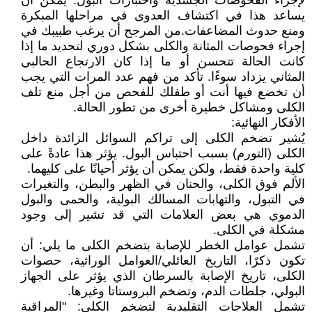
لإجراء الفحوصات الجسدية واختبارات البول. يمكن أن
يساعد هذا في اكتشاف العدوى في مراحلها المبكرة
ومنع حدوث المضاعفات.من المرجح أن يرغب طبيبك في
إجراء فحوصات المثانة والكلى بشكل دوري لتحديد ما إذا
كانت الحالة تتحسن أو ما إذا كان الارتجاع الحالبي
المثاني يزداد سوءًا. تأكد من فهم عدد المرات التي يجب
أن تخضع فيها أنت أو طفلك للفحص من أجل منع تلف
الكلى ومشاكل خطيرة أخرى من تطور الحالة.
الأفكار النهائية:
يُشير تضخم الكلى إلى تراكم السوائل الزائدة داخل
الكلى (التورم) بسبب احتباس البول. يؤثر هذا عادةً على
كلية واحدة فقط، ولكن يمكن أن يؤثر أحيانًا على كليهما.
الألم فوق الكلى، والحنان في الظهر والبطن، والتغيرات
في التبول، والتهابات المسالك البولية، والحمى والبول
الدموي هي بعض العلامات التي قد تشير إلى وجود
مشكلة في الكلى.
تشمل عوامل الخطر للإصابة بتضخم الكلى ما يلي: أن
تكون ذكرًا، التاريخ العائلي/العوامل الوراثية، حصوات
الكلى، تاريخ الإصابة بالسرطان الذي يؤثر على الجهاز
البولي، جلطات الدم، وتضخم البروستاتا وغيرها.
تشمل العلاجات التقليدية لتضخم الكلى: "المراقبة