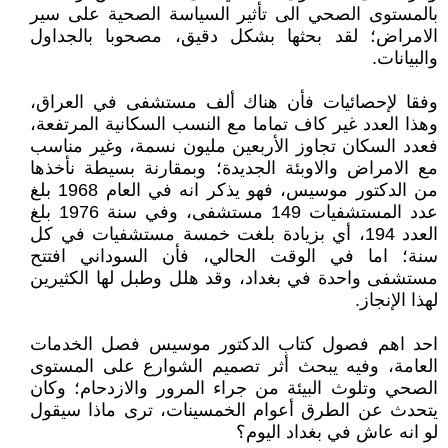
بالمستوى الصحي الى تأثير السياسة الصحية على سير
الامراض؛ لقد بحثها بشكل دقيق، مصحوبا بالجداول
والبيانات.
وفقا لإحصائيات فأن هناك ألف مستشفى في العراق،
وهذا العدد غير كاف تماما مع النسب السكانية المرتفعة،
فعدد السكان تجاوز الأربعين مليون نسمة، وغير مناسب
مع الامراض والاوبئة الجديدة؛ وبمقارنة بسيطة نأخذها
من الدكتور موسيس، فهو يذكر انه في العام 1968 بلغ
عدد المستشفيات 149 مستشفى، وفي سنة 1976 بلغ
العدد 194، أي بزيادة بلغت خمسة مستشفيات في كل
سنة؛ اما في الوقت الحالي، فأن السوداني افتتح
مستشفى واحدة في بغداد، وقد هلل وطبل لها الكثيرين
لهذا الإنجاز.
احد اهم فصول كتاب الدكتور موسيس فصل الخدمات
العامة، وفيه يبحث أثر تصميم الشوارع على المستوى
الصحي وتلوث البيئة من جراء المرور والازدحام؛ وكان
يتحدث عن الطرق أعوام الخمسينات، ترى ماذا سيقول
لو انه عاش في بغداد اليوم؟