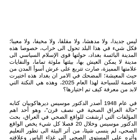
ليس جديدا، ولا مدهشا، ولا مقلقا، ولا مخيفا، ولا معيبا؛
فكل شيء في هذا البلد تحول الى خراب، خصوصا هذه
المدينة البائسة بغداد، حولتها قوى الإسلام السياسي الى
مدينة لا يمكن العيش بها، بيئتها ملوثة تماما، والنفايات
علامتها المميزة، صارت تتربع على عرش أسوأ المدن من
حيث المعيشة؛ المضحك في الامر ان بغداد هذه اختيرت
عاصمة للسياحة لهذا العام 2025، وهذه هي النكتة التي
لابد من معرفة كيف تم اختيارها؟
في عام 1948 أصدر الدكتور موسيس ديرهاكوبيان كتابه
"حالة العراق الصحية في نصف قرن"، وهو أحد اهم
المؤلفات التي ارشفت للواقع الصحي في العراق، بحث
الدكتور موسيس وخلال 20 فصلا كل شيء يخص الواقع
الصحي، لم ينسى شيئا، من أثر البيئة الى تطور التعليم
وأثره على المستوى الصحي الى غذاء الناس وعلاقته