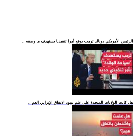
.. الرئيس الأمريكي دونالد ترمب يوقع أمرا تنفيذيا يستهدف ما وصفه
.. هل كانت الولايات المتحدة على علم ببنود الاتفاق الإيراني العم