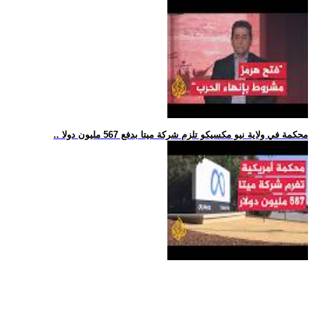
.. محكمة في ولاية نيو مكسيكو تلزم شركة ميتا بدفع 567 مليون دولا