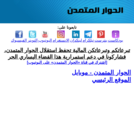
تابعونا على:
بودكاست
بنترست
تيلكرام
لينكدإن
الانستغرام
اليوتيوب
التويتر
الفيسبوك
تبرعاتكم وتبرعاتكن المالية تحفظ استقلال الحوار المتمدن،
فشاركونا في دعم استمرارية هذا الفضاء اليساري الحر
[اشترك في قناة ‫«الحوار المتمدن» على اليوتيوب]
الحوار المتمدن - موبايل
الموقع الرئيسي