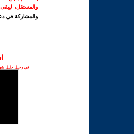
والمستقل، ليبقى ص
والمشاركة في دع
ا‫
في رحيل جليل شهبا