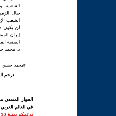
الشعبية، و
طال الزمن
الشعب الإي
لن يكون هن
إيران المم
القضية الفل
د. محمد ح
#محمد_حسين_ال
ترجم ال
الحوار المتمدن م
في العالم العربي
ب