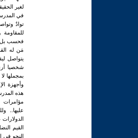
لغير الحقيق
في المدرسة 
توادٌ وتوا
للمقاومة 
فحسب بل هو 
مَن له الق
يتواصل ليق
شخصيا أرى
بمجملها لا
وأجهزة ال
هذه المدرسة
مؤامرات خ
عليها.. و
الدولارات ع
القيم النضا
النحو في ا