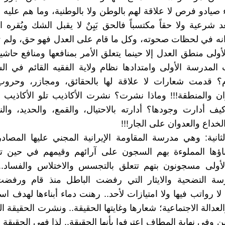
 صيادو فرص لا علاقة لهم بالوطن ولا بالوطنية، وما هم علي
عد شرعية ولا حقاً مكتسباً فالحق بَيِنٌ لا يقبل الشك ويُقره 
نه في لحظات صحوته، وكل ما قام على العدل فهو حق، ولم 
ولى منطق العدل إلا حينما يتعلق الأمر بمنافعها ومنافع حاشيت
المدرسة الأولى وامتدادها نظام ولاية الفقيه القائم في 
وم؟ قدمت شعارات لا علاقة لها بالحقائق، ومجازر، وحرو
 والمنطقة!!! وماذا نشرت؟ نشرت الأكاذيب تلو الأكاذيب و
يف أدارت وجودها؟ أدارته بالاحتيال، والقمع، والحديد، والنا
خداع والعدوان على الجار!!!
ثانية: وهي مدرسة المقاومة الإيرانية المجني عليها المصاد
بناؤها المملوءة بهم السجون على آرائهم وقيمهم في حين ت
لأولى مسجونون بتهم تتعلق بالتجسس والاختلاس والفساد..
درسة التضحية والايثار التي رفضت الباطل منذ قام ورف
. لا رواتب فيها ولا امتيازات لأحد.. رهنت دماء أبناءها لهدف 
لعدالة الاجتماعية؛ شعارها وغايتها الحقيقة.. ونشرت الحقيقة ا
ين وفي نهاية المطاف اعترفوا بأنها الحقيقة.. لذا فهي الحقيقة