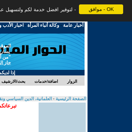
موافق - OK
لتوفير افضل خدمة لكم ولتسهيل عملي
أخبار عامة
-
وكالة أنباء المرأة
-
اخبار الأدب و
الموقع
يسارية
"من أج
حاز ال
إذا لديك
الزوار
اضافة/خدمات
بحث/الارشيف
الصفحة الرئيسية
-
العلمانية، الدين السياسي ونق
تبرعاتكم