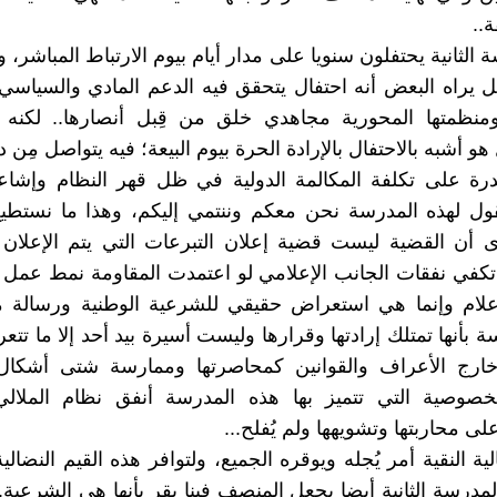
ة..
الثانية يحتفلون سنويا على مدار أيام بيوم الارتباط المباشر، 
صل يراه البعض أنه احتفال يتحقق فيه الدعم المادي والسياسي
ومنظمتها المحورية مجاهدي خلق من قِبل أنصارها.. لكنه
أشبه بالاحتفال بالإرادة الحرة بيوم البيعة؛ فيه يتواصل مِن د
درة على تكلفة المكالمة الدولية في ظل قهر النظام وإشاعت
ول لهذه المدرسة نحن معكم وننتمي إليكم، وهذا ما نستطيع
 أن القضية ليست قضية إعلان التبرعات التي يتم الإعلان 
 تكفي نفقات الجانب الإعلامي لو اعتمدت المقاومة نمط عمل 
إعلام وإنما هي استعراض حقيقي للشرعية الوطنية ورسالة 
 بأنها تمتلك إرادتها وقرارها وليست أسيرة بيد أحد إلا ما تت
ارج الأعراف والقوانين كمحاصرتها وممارسة شتى أشكا
للخصوصية التي تتميز بها هذه المدرسة أنفق نظام الملالي
لى محاربتها وتشويهها ولم يُفلح...
لية النقية أمر يُجله ويوقره الجميع، ولتوافر هذه القيم النضال
لمدرسة الثانية أيضا يجعل المنصف فينا يقر بأنها هي الشرعية.