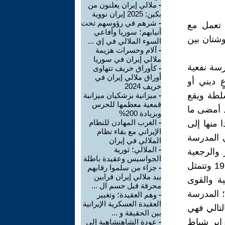
-
ملالي إيران يعلنون من
بكين: 2025 إيران نووية
-
شرهم في رؤوسهم تحت
 تعمل مع
أنيابهم؛ سوريا وأفاعي
وشتان بين
السوء الملالي في إي ...
-
آلام وحسرات هزيمة
ملالي إيران في سوريا
سة نفعية
-
كأوراق خريف تتهاوى
أوراق ملالي إيران في
 ديني أو
خريف 2024
سلطة ويقع
-
ميزانية بزشكيان ميزانية
قمعية معظمها للحرس
د أمضى ما
وبزيادة 200%
-
الغرب المهادن للنظام
 منها إلى
الإيراني مع بقاء نظام
هي المدرسة
الملالي في إيران
-
الملالي؛ ثورية
 والرجعية
الجواسيس وعقيدة باطلة
وأيضاً للثورة الدستورية ونهضة مصدق وثورة فبراير الوطنية ثورة عام 1979 وتتمثل
-
جزاء من سلموا رقابهم
بيد ملالي إيران قرابين
ية والقوى
محرقة قبل حسم ال ...
 المدرسة
-
وهم العقيدة؛ وتغيير
العقيدة العسكرية الإيرانية
لتالي فهي
بين الحقيقة و ...
راير شباط
-
عودة الشاهنشاهية إلى