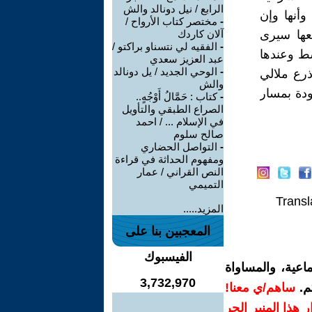
الرابع / نيل دونالد والش
وأنها وإن
-
مختصر كتاب الأرواح /
عها سيرى
آلان كاردك
-
الفقيه لي نتسناو براكتو /
ط وعندها
عبد العزيز سعدي
-
الوحي الجديد / يل دونالد
ذرع ملالي
والش
ودة بمسار
-
كتاب : حَمَّالُ أَوْجُهٍ..
الصراع الطبقي والتأويل
في الإسلام ... / احمد
صالح سلوم
-
التواصل الحضاري
ومفهوم الحداثة في قراءة
النص القراني / عمار
التميمي
Transl
المزيد.....
المعجبين بنا على
الفيسبوك
اعية، والمساواة
3,732,970
م.
ساهم/ي معنا!
رار هذا المنبر الحر