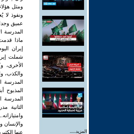
ومثل هؤلاء
ونفوذ لا يُ
عميق وجدا
المدرسة الأ
ماذا قدمت 
إيران الي
شملت إيران
الأخرى، وك
والكذب، وال
المدرسة ال
المذبوح أ
المدرسة ا
الثانية م
وامتيازاته.
والإنسان وا
المزيد.....
عنها الكثير