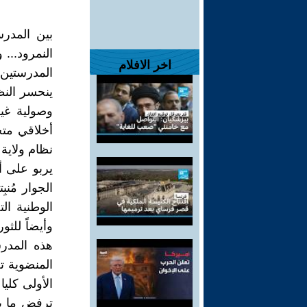
بين المدر
النمرود...
اخر الافلام
المدرستين،
ينحسر النظ
وصولية غير
أخلاقي متخ
نظام ولاية
يربو على أ
الجوار مُنب
الوطنية ال
هذه المدرس
المنضوية 
الأولى كليا
ترفض ما ين