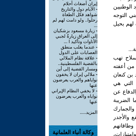
إيران أضغاث أحلام
ود الوطنيين
-
الأيام دول والتاريخ
شواهد فكل الطغاة
ني التوجه
رحلوا.. ولو دامت لهم لم
 لهم بحيل
...
-
زيارة مسعود بزشكيان
إلى العراق زيارةٌ لجبي
الأتاوات وتأكيد ا ...
-
عندما يغلب منطق
...
العصابات على الدول
لسلاح تهب
-
علاقة نظام الملالي
بالقضية الفلسطينية..
من أعفته
ومسار القضية إلى أين
 بن كنعان
-
ملالي إيران لا يخفون
نواياهم والعرب يعرضون
 التي هي
عنها
-
لا يخفي النظام الإيراني
الدفاع عن
نواياه والعرب يعرضون
 الضريبة
عنها
 والجمارك
المزيد.....
ع والأجدر
 وطاقاتهم
وكالة أنباء العلمانية
امتيازات،