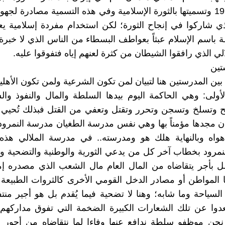
الوطنية 1979 وتسميتها بالثورة الإسلامية وفي هذه التسمية مصادرة لجه
ذي شاركوا في إنجاح الثورة؛ لكن استخدام مفردة إسلامية يع
 باسم الإسلام عبثاً بعواطف البسطاء من الناس الذي لا خبرة
ي الذي رافقوا الشيطان من كثرة لعنهم إياه فتفوقوا عليه.
تين
ين المدرستين هنا لتبيان لمن تكون الشرعية ولمن تكون الأهلية
أولى: وهي الحاكمة اليوم بيدها السلطة والمال والنفوذ وا
ح وتسلخ وتسجن وتحرر وتقتل وتعفي من القتل فبذلك تُحيي 
ن مجدها مؤمناً بها وهي نفس مدرسة الطغيان مدرسة النمرود
 هواه وبالنهاية هلك هو ومدرسته.. في مدرسة الملالي هذه
مرود بخطاب آخر كل من يدعي الثورية والوطنية والتضحية و
 بأجر يتقاضاه من المال العام مال الشعب الذي مصدره إما
ا المواطن أو مصادر الدخل القومي الأخرى كالثروات الطبيعة
لسياحة وما شابه؛ وهنا لا تضحية فيما يُقدم بل هو أجير منتف
عدوا عن تلك الشعارات الكبيرة الضخمة التي تفوق مداركهم
نحن موظفو سلطة ندافع عنها وفاءا لما نتقاضاه من أجور و