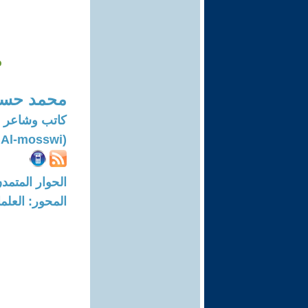
م
محمد حسي
كاتب وشاعر
(Mohammed Hussein Al-mosswi)
الحوار المتمدن-العدد: 8238 - 25
المحور: العلما