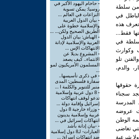
-
حاخام اليهود الأكبر في
ه من سلطة
روسيا: يمكن تسوية
النزاعات في العالم ...
الباطل في
-
بيان الدول العربية
تعرف هذه
والإسلامية خطوة على
الطريق الصحيح ولكن... ...
ها فقط...
-
الهباش: بيان الدول
السلطة في
العربية والإسلامية لإدانة
الانتهاكات الإس ...
ب وكوارث
-
المشروع بديلا عن
الفتن تلو
الانتماء.. كيف يصعد
المسلمون الأمريكيون لمو
ر، والدم،
...
-
في ذكرى تأسيسها..
سفارة فلسطين: المدى
رة حقوقها
منبر للتنوير والكلمة ا ...
-
8 دول عربية وإسلامية
جد سجناء
تدعو لوقف انتهاكات
 المدرسة
إسرائيل وإقامة دولة ...
-
وزراء خارجية 8 دول
ضت عروضه
عربية وإسلامية يدينون
اسمه الوطن
انتهاكات إسرائيل في ...
-
-بيان إدانة بأشد
لتي تغاضى
العبارات- لـ8 دول إسلامية
 ولا شرعية
ضد انتهاكات إسرائ ...