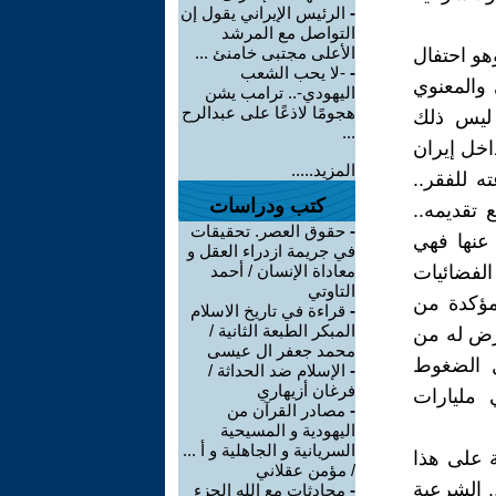
-
الرئيس الإيراني يقول إن
التواصل مع المرشد
الأعلى مجتبى خامنئ ...
وهو احتفال
-
-لا يحب الشعب
 والمعنوي
اليهودي-.. ترامب يشن
هجومًا لاذعًا على عبدالرح
 ليس ذلك
...
اخل إيران
المزيد.....
ه للفقر..
كتب ودراسات
 تقديمه..
-
حقوق العصر. تحقيقات
عنها فهي
في جريمة ازدراء العقل و
الفضائيات
معاداة الإنسان / أحمد
التاوتي
مؤكدة من
-
قراءة في تاريخ الاسلام
المبكر الطبعة الثانية /
عرض له من
محمد جعفر ال عيسى
ل الضغوط
-
الإسلام ضد الحداثة /
فرغان أزيهاري
 مليارات
-
مصادر القرآن من
اليهودية و المسيحية
السريانية و الجاهلية و أ ...
ية على هذا
/ مؤمن عقلاني
. الشرعية
-
محادثات مع الله الجزء