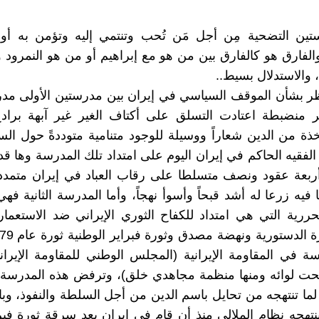
ستين التضحية مِن أجل مَن تُحب وتنتمي إليه وتؤمن به أو
 والفارق هو كالفارق بين من هو مع إبراهيم أو من هو النمرود 
 والاستدلال بسيط..
ر بشأن الموقف السياسي في إيران بين مدرستين الأولى مدر
 منضبطة اعتادت التسلق على أكتاف الغير غير آبهة برادعٍ
ذة من الدين شعاراً ووسيلة للوجود متنامية متوددةً حول ال
 الفقيه الحاكم في إيران اليوم على امتداد تلك المدرسة وها ق
ربعة عقود ونصف متسلطا على رقاب العباد في إيران متمددا
ِتا فيه زرعا له أشد قبحاً وأسوأ نهجاً، وأما المدرسة الثانية ف
تحررية التي هي امتداد للكفاح الثوري الإيراني ضد الاستعمار
ة في المقاومة الإيرانية (المجلس الوطني للمقاومة الإيران
تحت لوائه ومنها منظمة مجاهدي خلق)، وترفض هذه المدرسة؛
 لما تنتهجه من تحايل باسم الدين من أجل السلطة والنفوذ، وبا
تهجه نظام الملالي منذ أن قام في إيران بعد سرقة ثورة فب