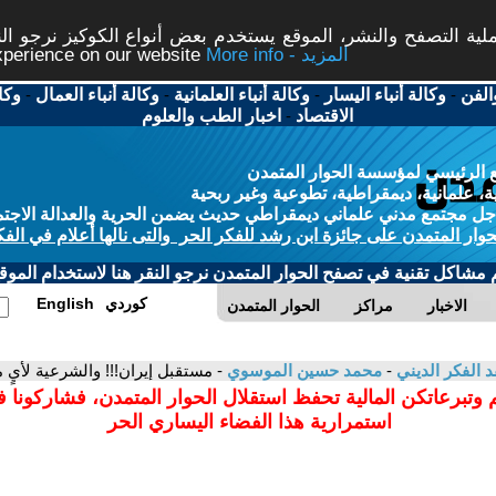
ة التصفح والنشر، الموقع يستخدم بعض أنواع الكوكيز نرجو النق
More info - المزيد
experience on our website
الفن
-
وكالة أنباء اليسار
-
وكالة أنباء العلمانية
-
وكالة أنباء العمال
-
وكا
الاقتصاد
-
اخبار الطب والعلوم
 الرئيسي لمؤسسة الحوار المتمدن
، علمانية، ديمقراطية، تطوعية وغير ربحية
ل مجتمع مدني علماني ديمقراطي حديث يضمن الحرية والعدالة الاجتم
حوار المتمدن على جائزة ابن رشد للفكر الحر والتى نالها أعلام في الفك
م مشاكل تقنية في تصفح الحوار المتمدن نرجو النقر هنا لاستخدام الموقع
كوردي
English
الاخبار
مراكز
الحوار المتمدن
د الفكر الديني
-
محمد حسين الموسوي
- مستقبل إيران!!! والشرعية لأيٍ
 وتبرعاتكن المالية تحفظ استقلال الحوار المتمدن، فشاركونا 
استمرارية هذا الفضاء اليساري الحر