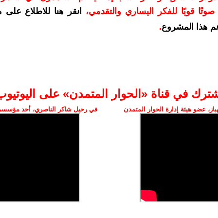
وتًا قويًا للفكر اليساري والتقدمي
،
انقر هنا للاطلاع على 
م هذا المشروع
.
شترك في قناة «الحوار المتمدن» على اليوتيوب
ز، عضو هيئة إدارة الحوار المتمدن
في رحيل شاكر الناصري، أحد مؤسسي 