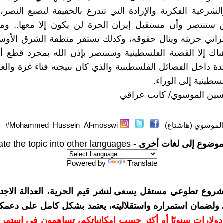
الشرعية الفكرية والإرادة التي تتدرع بالحقيقة لتصنع النصر، 
 ستنتصر وأن مستقبل إيران الحرة لن يكون إلا معها.. وم
راني حريته وينال حقوقه، وكذلك تستقر منطقة الشرق الأوس
اك إلا القضية الفلسطينية وستنتصر بإذن الله بمجرد قطع أ
تدة داخل الفصائل الفلسطينية والذي كان نتيجته فناء غزة والع
سطينية إلى الوراء.
سين الموسوي/ كاتب عراقي
موسوي (هاشتاغ)
Mohammed_Hussein_Al-mosswi#
موضوع إلى لغات أخرى -
ate the topic into other languages
Powered by
Translate
شروع تطوعي مستقل يسعى لنشر قيم الحرية، العدالة الاجتم
. ولضمان استمراره واستقلاليته، يعتمد بشكل كامل على دعمك
دعمكم بمبلغ 10 دولارات سنويًا أو أكثر حسب إمكانياتكم، تساهمون في استم