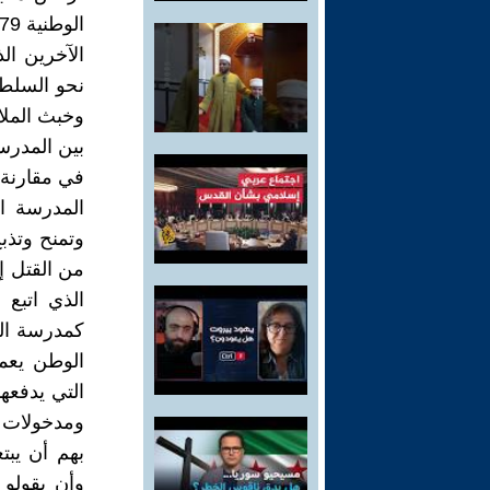
الآخرين ال
نحو السلطة
وخبث الملال
بين المدرس
في مقارنة ب
المدرسة ال
وتمنح وتذب
من القتل إ
الذي اتبع
كمدرسة الن
الوطن يعمل
التي يدفعه
ومدخولات ا
بهم أن يبت
وأن يقولو 