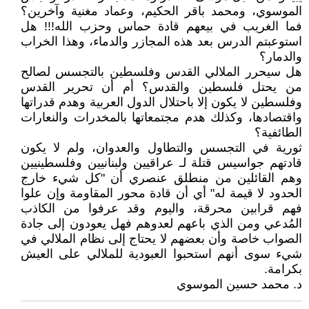
الموسوي، ومحمد باقر الحكيم، وعماد مغنية وآخرين؟
فما الغريب في بيعهم قادة حماس وحزب الله!!! هل
استوعبتم الدرس بعد هذه المجازر والدماء، وهذا الخراب
والدمار؟
هل سيحرر الملالي القدس وفلسطين بالتجسس لصالح
من يحتل فلسطين والقدس؟ أم أن تحرير القدس
وفلسطين لا يكون إلا باحتلال الدول العربية وهدم قدراتها
واقتصادها، وكذلك هدم مجتمعاتها بالمخدرات والنعارات
الطائفية؟
ثورية في التجسس والتطاول والعدوان، ولم لا يكون
قادتهم جواسيس قتلة لـ عراقيين ولبنانيين وفلسطينيين
وهم القائلين من منطلق عنصري أن "كل شيء خارج
الحدود لا قيمة له" أي أن قادة محور المقاومة وإن علوا
فهم قرابين محرقة، واليوم وقد عرفوا من الكاذب
المُدعي ومن الذي باعهم لعدوهم فهل يعودون إلى جادة
الصواب خاصة وأن بعضهم لا يحتاج إلى نظام الملالي في
شيء سوى أنهم استحبوا العبودية للملالي على العيش
بكرامة.
د. محمد حسين الموسوي