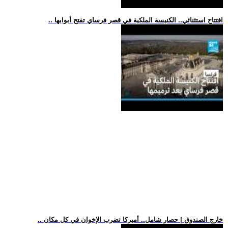
.. افتتاح استثنائي.. الكنيسة الملكية في قصر فرساي تفتح أبوابها
.. خارج الصندوق | حصار شامل.. أميركا تضرب الإخوان في كل مكان