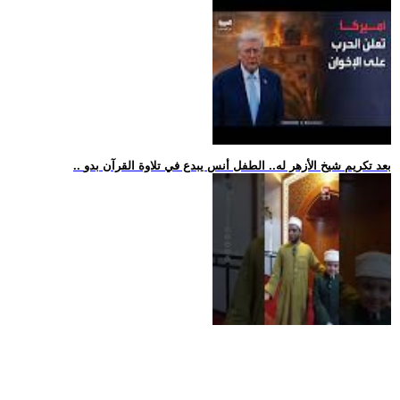
.. بعد تكريم شيخ الأزهر له.. الطفل أنس يبدع في تلاوة القرآن بدو