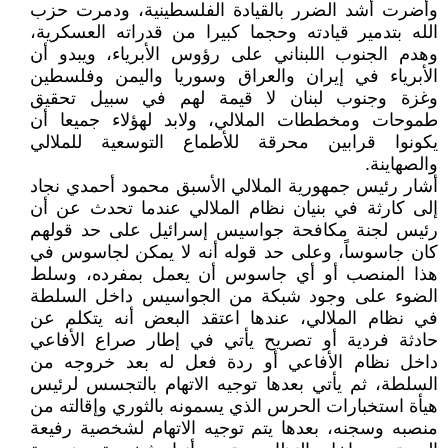
وأضرت أشد الضرر بالقيادة الفلسطينية، ودمرت حزب
الله بتدمير قيادته وحجما كبيرا من قدراته العسكرية،
وهدم الجنوب اللبناني على رؤوس الأبرياء، ويبدو أن
الأبرياء في إيران والعراق وسوريا واليمن وفلسطين
وغزة وجنوب لبنان لا قيمة لهم في سبيل تحقيق
طموحات ومخططات الملالي، ولابد لهؤلاء جميعا أن
يكونوا قرابين محرقة للأطماع التوسعية للملالي
والصهاينة.
أشار رئيس جمهورية الملالي الأسبق محمود أحمدي نجاد
إلى كارثة في بنيان نظام الملالي عندما تحدث عن أن
رئيس لجنة مكافحة جواسيس إسرائيل على حد قولهم
كان جاسوساً، وعلى حد قوله أنه لا يمكن لجاسوس في
هذا المنصب أو أي جاسوس أن يعمل بمفرده، وسلط
الضوء على وجود شبكة من الجواسيس داخل السلطة
في نظام الملالي، عندها اعتقد البعض أنه يتكلم عن
حادثة فردية أو تصريح يأتي في إطار صراع الأفاعي
داخل نظام الأفاعي أو ردة فعل له بعد خروجه من
السلطة، ثم يأتي بعدها توجيه الاتهام بالتجسس لرئيس
هيأة استخبارات الحرس الذي يسمونه بالثوري وإقالته من
منصبه وسجنه، بعدها يتم توجيه الاتهام لشخصية رفيعة