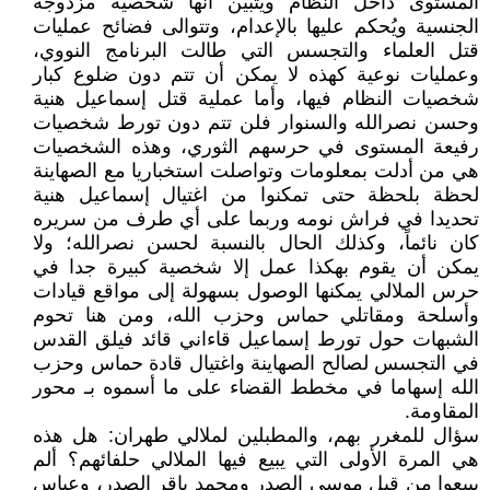
المستوى داخل النظام ويتبين أنها شخصية مزدوجة
الجنسية ويُحكم عليها بالإعدام، وتتوالى فضائح عمليات
قتل العلماء والتجسس التي طالت البرنامج النووي،
وعمليات نوعية كهذه لا يمكن أن تتم دون ضلوع كبار
شخصيات النظام فيها، وأما عملية قتل إسماعيل هنية
وحسن نصرالله والسنوار فلن تتم دون تورط شخصيات
رفيعة المستوى في حرسهم الثوري، وهذه الشخصيات
هي من أدلت بمعلومات وتواصلت استخباريا مع الصهاينة
لحظة بلحظة حتى تمكنوا من اغتيال إسماعيل هنية
تحديدا في فراش نومه وربما على أي طرف من سريره
كان نائماً، وكذلك الحال بالنسبة لحسن نصرالله؛ ولا
يمكن أن يقوم بهكذا عمل إلا شخصية كبيرة جدا في
حرس الملالي يمكنها الوصول بسهولة إلى مواقع قيادات
وأسلحة ومقاتلي حماس وحزب الله، ومن هنا تحوم
الشبهات حول تورط إسماعيل قاءاني قائد فيلق القدس
في التجسس لصالح الصهاينة واغتيال قادة حماس وحزب
الله إسهاما في مخطط القضاء على ما أسموه بـ محور
المقاومة.
سؤال للمغرر بهم، والمطبلين لملالي طهران: هل هذه
هي المرة الأولى التي يبيع فيها الملالي حلفائهم؟ ألم
يبيعوا من قبل موسى الصدر ومحمد باقر الصدر، وعباس