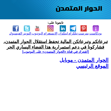
تابعونا على:
بودكاست
بنترست
تيلكرام
لينكدإن
الانستغرام
اليوتيوب
التويتر
الفيسبوك
تبرعاتكم وتبرعاتكن المالية تحفظ استقلال الحوار المتمدن،
فشاركونا في دعم استمرارية هذا الفضاء اليساري الحر
[اشترك في قناة ‫«الحوار المتمدن» على اليوتيوب]
الحوار المتمدن - موبايل
الموقع الرئيسي