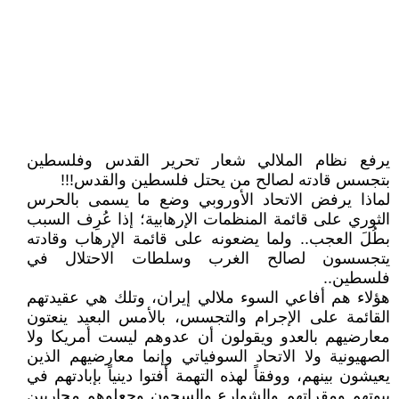
يرفع نظام الملالي شعار تحرير القدس وفلسطين
بتجسس قادته لصالح من يحتل فلسطين والقدس!!!
لماذا يرفض الاتحاد الأوروبي وضع ما يسمى بالحرس
الثوري على قائمة المنظمات الإرهابية؛ إذا عُرِف السبب
بطُلَ العجب.. ولما يضعونه على قائمة الإرهاب وقادته
يتجسسون لصالح الغرب وسلطات الاحتلال في
فلسطين..
هؤلاء هم أفاعي السوء ملالي إيران، وتلك هي عقيدتهم
القائمة على الإجرام والتجسس، بالأمس البعيد ينعتون
معارضيهم بالعدو ويقولون أن عدوهم ليست أمريكا ولا
الصهيونية ولا الاتحاد السوفياتي وإنما معارضيهم الذين
يعيشون بينهم، ووفقاً لهذه التهمة أفتوا دينياً بإبادتهم في
بيوتهم ومقراتهم والشوارع والسجون وجعلوهم محاربين