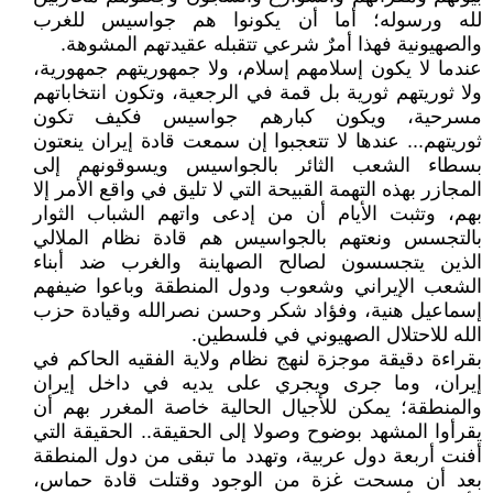
لله ورسوله؛ أما أن يكونوا هم جواسيس للغرب
والصهيونية فهذا أمرٌ شرعي تتقبله عقيدتهم المشوهة.
عندما لا يكون إسلامهم إسلام، ولا جمهوريتهم جمهورية،
ولا ثوريتهم ثورية بل قمة في الرجعية، وتكون انتخاباتهم
مسرحية، ويكون كبارهم جواسيس فكيف تكون
ثوريتهم... عندها لا تتعجبوا إن سمعت قادة إيران ينعتون
بسطاء الشعب الثائر بالجواسيس ويسوقونهم إلى
المجازر بهذه التهمة القبيحة التي لا تليق في واقع الأمر إلا
بهم، وتثبت الأيام أن من إدعى واتهم الشباب الثوار
بالتجسس ونعتهم بالجواسيس هم قادة نظام الملالي
الذين يتجسسون لصالح الصهاينة والغرب ضد أبناء
الشعب الإيراني وشعوب ودول المنطقة وباعوا ضيفهم
إسماعيل هنية، وفؤاد شكر وحسن نصرالله وقيادة حزب
الله للاحتلال الصهيوني في فلسطين.
بقراءة دقيقة موجزة لنهج نظام ولاية الفقيه الحاكم في
إيران، وما جرى ويجري على يديه في داخل إيران
والمنطقة؛ يمكن للأجيال الحالية خاصة المغرر بهم أن
يقرأوا المشهد بوضوح وصولا إلى الحقيقة.. الحقيقة التي
أفنت أربعة دول عربية، وتهدد ما تبقى من دول المنطقة
بعد أن مسحت غزة من الوجود وقتلت قادة حماس،