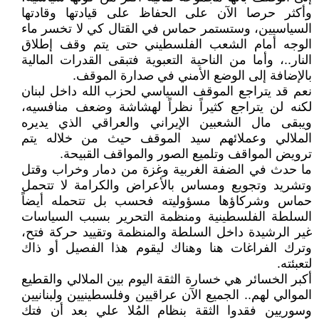
وأكثر حرصا الآن على الحفاظ على قيادتها وقادتها
السياسيين، وستستمر حماس في القتال كي لا تخسر ماء
الوجه أمام الشعب الفلسطيني حتى يتم وقف إطلاق
النار..، وأما من الناحية التعبوية فتبقى القدرات المالية
بالإضافة إلى الوضع الأمني في صدارة الموقف.
نعم قد يتراجع الموقف السياسي لحزب الله داخل لبنان
لكنه لن يتراجع كثيراً نظراً لهشاشة وضعف منافسيه،
ويبقى مال الشعبين الإيراني والعراقي الذي يديره
الملالي وعملائهم سيد الموقف حيث من خلاله يتم
ترويض المواقف وتلميع الصور والمواقف القبيحة.
ما حدث في الضفة الغربية وغزة من دمار وخراب وقتل
وتشريد وتجويع ومساس بالأعراض والكرامة لا تتحمل
حماس وشركاؤها مسؤوليته فحسب بل تتحمله أيضاً
السلطة الفلسطينية ومنظمة التحرير بسبب السياسات
غير الرشيدة داخل السلطة والمنظمة وتقييد حركة فتح،
وترك الفراغات هنا وهناك ليقوم هذا الفصيل أو ذاك
لتعبئته.
أكبر الخسائر هي خسارة الثقة اليوم بين الملالي والقطيع
الموالي لهم.. الجميع الآن عراقيين وفلسطينيين ولبنانيين
وسوريين فقدوا الثقة بنظام المُلا علي بعد أن فتك