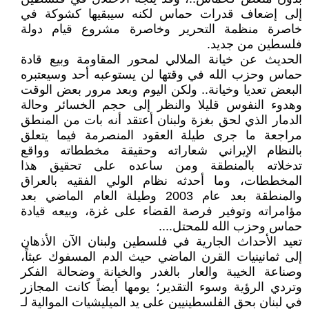
إلى إضعاف قدرات حماس لكنه سيبقيها كشوكة في
خاصرة منظمة التحرير وخاصرة مشروع قيام دولة
فلسطين من جديد.
الحديث عن خيانة الملالي لمحور المقاومة وبيع قادة
حماس وحزب الله في وقتها لن يستوعبه أحد وسيعتبره
البعض تعديا وخيانة.. ولكن اليوم وبعد مرور بعض الوقت
وهدوء النفوس قليلا والنظر إلى حجم الخسائر وحالة
الدمار الذي لحق بغزة ولبنان أعتقد أنه بات من المنطق
مراجعة ما جرى طيلة العقود المنصرمة فيما يتعلق
بالنظام الإيراني شعاراته وحقيقة مخططاته وواقع
تدخلاته بالمنطقة ومن ساعده على تحقيق هذا
المخططات، وما أحدثه نظام الولي الفقيه بالعراق
والمنطقة بعد عام 2003 وطيلة العام الماضي بعد
مؤامراته وتوفير فرصة القضاء على غزة، وبيعه قيادة
حماس وحزب الله للمحتل....
تعيد الأحداث الجارية في فلسطين ولبنان الآن الأذهان
إلى ثمانينيات القرن الماضي حيث الدم المسفوك عبثاً،
وصناعة الخيبة والعار بالغدر والخيانة وضحالة الفكر
وتردي الرؤية وسوء التقدير؛ يومها أيضاً كانت المجازر
في لبنان بحق الفلسطينيين على يد الميليشيات الموالية لـ