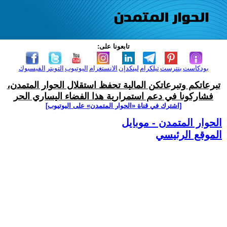
تابعونا على:
بودكاست
بنترست
تيلكرام
لينكدإن
الانستغرام
اليوتيوب
التويتر
الفيسبوك
تبرعاتكم وتبرعاتكن المالية تحفظ استقلال الحوار المتمدن،
فشاركونا في دعم استمرارية هذا الفضاء اليساري الحر
[اشترك في قناة ‫«الحوار المتمدن» على اليوتيوب]
الحوار المتمدن - موبايل
الموقع الرئيسي