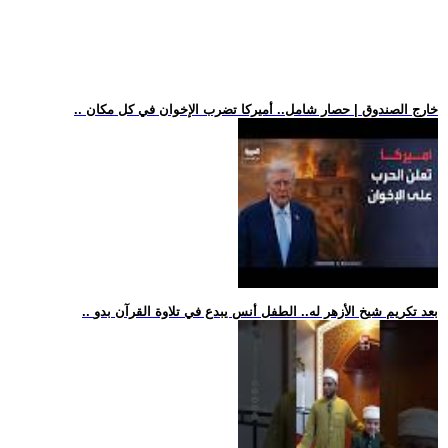
.. خارج الصندوق | حصار شامل.. أميركا تضرب الإخوان في كل مكان
.. بعد تكريم شيخ الأزهر له.. الطفل أنس يبدع في تلاوة القرآن بدو