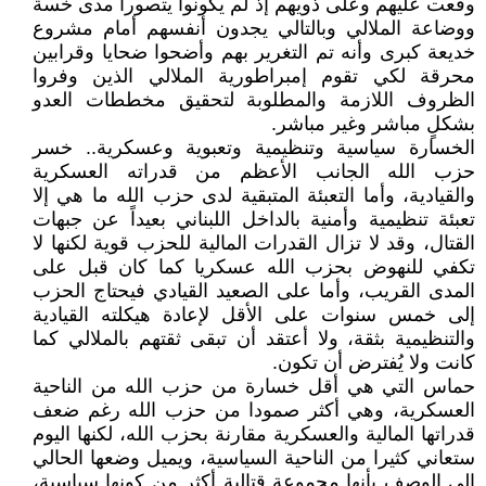
وقعت عليهم وعلى ذويهم إذ لم يكونوا يتصورا مدى خسة
ووضاعة الملالي وبالتالي يجدون أنفسهم أمام مشروع
خديعة كبرى وأنه تم التغرير بهم وأضحوا ضحايا وقرابين
محرقة لكي تقوم إمبراطورية الملالي الذين وفروا
الظروف اللازمة والمطلوبة لتحقيق مخططات العدو
بشكلٍ مباشر وغير مباشر.
الخسارة سياسية وتنظيمية وتعبوية وعسكرية.. خسر
حزب الله الجانب الأعظم من قدراته العسكرية
والقيادية، وأما التعبئة المتبقية لدى حزب الله ما هي إلا
تعبئة تنظيمية وأمنية بالداخل اللبناني بعيداً عن جبهات
القتال، وقد لا تزال القدرات المالية للحزب قوية لكنها لا
تكفي للنهوض بحزب الله عسكريا كما كان قبل على
المدى القريب، وأما على الصعيد القيادي فيحتاج الحزب
إلى خمس سنوات على الأقل لإعادة هيكلته القيادية
والتنظيمية بثقة، ولا أعتقد أن تبقى ثقتهم بالملالي كما
كانت ولا يُفترض أن تكون.
حماس التي هي أقل خسارة من حزب الله من الناحية
العسكرية، وهي أكثر صمودا من حزب الله رغم ضعف
قدراتها المالية والعسكرية مقارنة بحزب الله، لكنها اليوم
ستعاني كثيرا من الناحية السياسية، ويميل وضعها الحالي
إلى الوصف بأنها مجموعة قتالية أكثر من كونها سياسية،