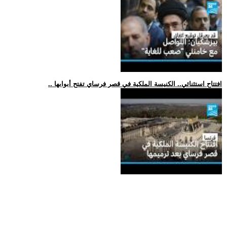
.. افتتاح استثنائي.. الكنيسة الملكية في قصر فرساي تفتح أبوابها