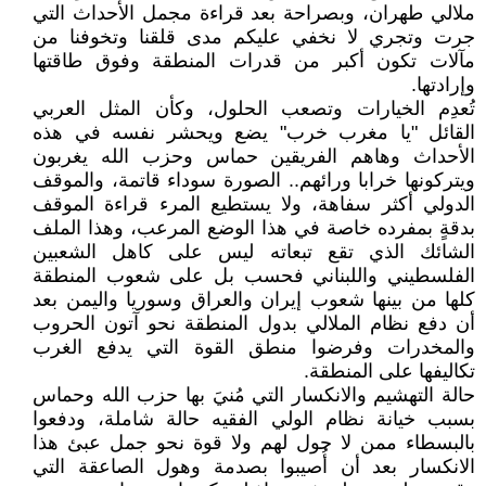
ملالي طهران، وبصراحة بعد قراءة مجمل الأحداث التي
جرت وتجري لا نخفي عليكم مدى قلقنا وتخوفنا من
مآلات تكون أكبر من قدرات المنطقة وفوق طاقتها
وإرادتها.
تُعدِم الخيارات وتصعب الحلول، وكأن المثل العربي
القائل "يا مغرب خرب" يضع ويحشر نفسه في هذه
الأحداث وهاهم الفريقين حماس وحزب الله يغربون
ويتركونها خرابا ورائهم.. الصورة سوداء قاتمة، والموقف
الدولي أكثر سفاهة، ولا يستطيع المرء قراءة الموقف
بدقةٍ بمفرده خاصة في هذا الوضع المرعب، وهذا الملف
الشائك الذي تقع تبعاته ليس على كاهل الشعبين
الفلسطيني واللبناني فحسب بل على شعوب المنطقة
كلها من بينها شعوب إيران والعراق وسوريا واليمن بعد
أن دفع نظام الملالي بدول المنطقة نحو آتون الحروب
والمخدرات وفرضوا منطق القوة التي يدفع الغرب
تكاليفها على المنطقة.
حالة التهشيم والانكسار التي مُنيَ بها حزب الله وحماس
بسبب خيانة نظام الولي الفقيه حالة شاملة، ودفعوا
بالبسطاء ممن لا حول لهم ولا قوة نحو جمل عبئ هذا
الانكسار بعد أن أُصيبوا بصدمة وهول الصاعقة التي