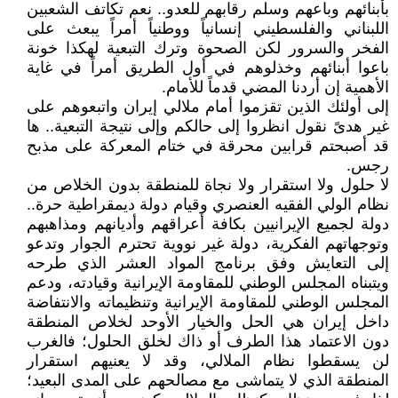
بأبنائهم وباعهم وسلم رقابهم للعدو.. نعم تكاتف الشعبين
اللبناني والفلسطيني إنسانياً ووطنياً أمراً يبعث على
الفخر والسرور لكن الصحوة وترك التبعية لهكذا خونة
باعوا أبنائهم وخذلوهم في أول الطريق أمراً في غاية
الأهمية إن أردنا المضي قدماً للأمام.
إلى أولئك الذين تقزموا أمام ملالي إيران واتبعوهم على
غير هدىً نقول انظروا إلى حالكم وإلى نتيجة التبعية.. ها
قد أصبحتم قرابين محرقة في ختام المعركة على مذبح
رجس.
لا حلول ولا استقرار ولا نجاة للمنطقة بدون الخلاص من
نظام الولي الفقيه العنصري وقيام دولة ديمقراطية حرة..
دولة لجميع الإيرانيين بكافة أعراقهم وأديانهم ومذاهبهم
وتوجهاتهم الفكرية، دولة غير نووية تحترم الجوار وتدعو
إلى التعايش وفق برنامج المواد العشر الذي طرحه
ويتبناه المجلس الوطني للمقاومة الإيرانية وقيادته، ودعم
المجلس الوطني للمقاومة الإيرانية وتنظيماته والانتفاضة
داخل إيران هي الحل والخيار الأوحد لخلاص المنطقة
دون الاعتماد هذا الطرف أو ذاك لخلق الحلول؛ فالغرب
لن يسقطوا نظام الملالي، وقد لا يعنيهم استقرار
المنطقة الذي لا يتماشى مع مصالحهم على المدى البعيد؛