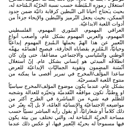
استغلال رموزه الـمُبَطّنة حسب نسبة الحرّيّة الـمُتاحة له،
بحيث يـَحتاج أحيانا الى التّبطين كرقابة ذاتيّة ضمن حدود
الممكن، بحيث يجعل التّرميز والتّبطين والإيحاء جزءاً من
أدوات اللعبة الابداعيّة.
العراقي المهموم، السّوري المهموم، الفلسطيني
المهموم، والعربي المهموم بشكل عام، وأصعب أنواع
التّعبير عن هذا الهمّ يحملها الـمُبدِع المهموم إبداعيّاً
وحياتيّاً، الـمُلتزِم بقضاياه الحارقة، فيصبح اهتمامُه بـِهَمِّه
الوطني والسّياسي والاجتماعي مضاعَفاً، حتى وإن كان
انطلاقُه المبدئي هو إنساني بشكل عام. إنّ استغلال
أنْسَنة المضمون وتقوية الجماليّات الإبداعيّة للعرض
ساعدا المؤلّف/المخرج في تمرير أقصى ما يمكنه من
منتوج اللعبة المسرحيّة.
بشكل عام، عندما يكون موضوع المؤلف/المخرج سياسيّاً
او وطنيّاً، تكون مواقفُه التّقدميّة وتحيّزه للعدالة وشجبه
للظّلم فيه شيء من المباشَرة في الطرح أكثر من
مواضيعه الاجتماعيّة والإنسانيّة العامّة، لا بل إنّه يعبّر عن
ذلك كلاماً أو شعاراتيّاً، أو بقول رأيه المباشر نسبيّاً حسب
مساحة الحريّة الـمُتاحة له، والتي تختلف بين بيئة يكون
فيها مسموحاً له بحريّة التّعبير فيها، او عكس ذلك عندما