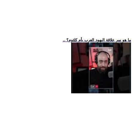
.. ما هو سر علاقة اليهود العرب بأم كلثوم؟