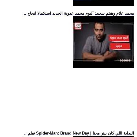
.. محمد علام وهيثم سعيد: ألبوم محمد عدوية الجديد استكمالا لنجاح
.. فيلم Spider-Man: Brand New Day | البداية اللي كان بيتر محتا