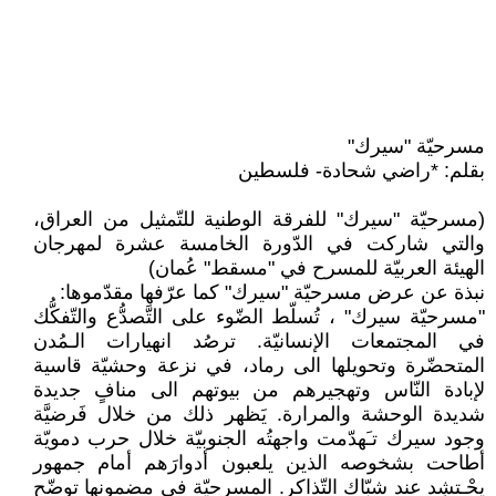
مسرحيّة "سيرك"
بقلم: *راضي شحادة- فلسطين
(مسرحيّة "سيرك" للفرقة الوطنية للتّمثيل من العراق،
والتي شاركت في الدّورة الخامسة عشرة لمهرجان
الهيئة العربيّة للمسرح في "مسقط" عُمان)
نبذة عن عرض مسرحيّة "سيرك" كما عرّفها مقدّموها:
"مسرحيّة سيرك" ، تُسلّط الضّوء على التَّصدُّع والتّفكُّك
في المجتمعات الإنسانيّة. ترصُد انهيارات الـمُدن
المتحضّرة وتحويلها الى رماد، في نزعة وحشيّة قاسية
لإبادة النّاس وتهجيرهم من بيوتهم الى منافٍ جديدة
شديدة الوحشة والمرارة. يَظهر ذلك من خلال فَرضيَّة
وجود سيرك تـَهدّمت واجهتُه الجنوبيّة خلال حرب دمويّة
أطاحت بشخوصه الذين يلعبون أدوارَهم أمام جمهور
يحْـتشِد عند شبّاك التّذاكر. المسرحيّة في مضمونها توضّح