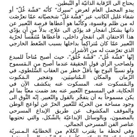
يحتاج الى الرّقابة الذاتيّة أو التّبطين.
يبدو المجمل العام لعرض "سيرك" كأنّه "فشّة غُلّ" أو
شفاء غليل الكاتب عبر "فشّة غلّ" شخصيّاته عمّا تعرَّضَت
له من ظلم وقسوة، وكأنّما هو أعطاها فرصة التّعبير عن
ذاتها بشكل انفجار قد يؤدّي الى علاج، بدلاً من أن يؤدّي
هذا الاحتقان الى انفجار داخلي، فأعطاها مُتَنفَّساً لحرّية
التّعبير عمّا كان مُتراكِماً بداخلها بسبب الضّغط الخارجي
الذي تعرّضت له من الأشرار.
إنّها "فشّة غُل"، "فَشّة خُلْق"، حيث أصبح مُتاحاً للمبدع
ولصاحب الرأي قول الحقيقة عندما أصبح من الـمَسموح
ولو نسبيّاً البوح بها بأقلّ خطر من العقاب السُّلطوي، في
الزّمان والمكان الـمُناسِبَين، وتفجير الـمَكبوت
والـمَسكوت عنه. المسكوت عنه ينكشف الآن في
الحكاية، في المسموح التّعبير عنه بعد صَمت معبّأ بما لم
يكن مسموحاً به أن يتفجَّر بالقول والتّعبير. إنّه التَّوق الى
وجود مساحة من الحريّة للتّعبير الحرّ عن لواعج الوطن
والموقف المكشوف عن طريق الإبداع المسرحي
بالمضمون، وبالوسائل الإبداعيّة بالشّكل، والتي تحتويها
عناصر الفن المسرحي الجمالي.
وفي لحظة ما يقترب الكلام من الخطابيّة الـمـنبريّة