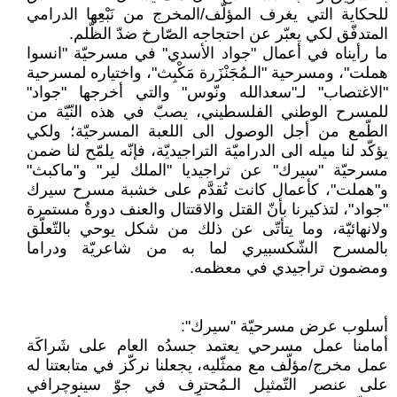
للحكاية التي يغرف المؤلّف/المخرج من نَبْعِها الدرامي
المتدفّق لكي يعبّر عن احتجاجه الصّارخ ضدّ الظّلم.
ما رأيناه في أعمال "جواد الأسدي" في مسرحيّة "انسوا
هملت"، ومسرحية "الـمُجَنْزَرة مَكْبِث"، واختياره لمسرحية
"الاغتصاب" لـ"سعدالله ونّوس" والتي أخرجها "جواد"
للمسرح الوطني الفلسطيني، يصبّ في هذه النّيّة من
الطّمع من أجل الوصول الى اللعبة المسرحيّة؛ ولكي
يؤكّد لنا ميله الى الدراميّة التراجيديّة، فإنّه يلمّح لنا ضمن
مسرحيّة "سيرك" عن تراجيديا "الملك لير" و"ماكبث"
و"هملت"، كأعمال كانت تُقدَّم على خشبة مسرح سيرك
"جواد"، لتذكيرنا بأنّ القتل والاقتتال والعنف دورةٌ مستمرة
ولانهائيّة، وما يتأتّى عن ذلك من شكل يوحي بالتّعلّق
بالمسرح الشّكسبيري لما به من شاعريّة ودراما
ومضمون تراجيدي في معظمه.
أسلوب عرض مسرحيّة "سيرك":
أمامنا عمل مسرحي يعتمد جسدُه العام على شَراكَة
عمل مخرج/مؤلّف مع ممثّليه، يجعلنا نركّز في متابعتنا له
على عنصر التّمثيل الـمُحترِف في جوّ سينوچرافي