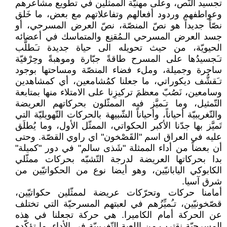
تجسيد النّص، وعلى مهنيّة الممثّلين في تطويع مشاعرهم
وعواطفهم وردود أفعالهم وتفاعلاتهم مع بعض، ما خَلق
نصّاً جديداً هو نصّ المنصّة، نصّ العرض المسرحي، أو
جسد العرض المسرحي الـمُقنِع والمتماسك في أعضائه
الحيويّة، من حيث تحويله الى حياة جديدة تـَطلَّب
تـَجسيدُها على المسرح طاقةً جبّارة وموهبةً وحِرْفيّة
ساحرة وجميلة، وملء فضاء المنصّة ومساحتها بوجود
تـَقشُّف ديكوراتي، ما جعلنا كمُشامعين، أي كمشاهدين
وسامعين، نَصُبّ معظمَ تركيزِنا على الامتلاء منها بمتابعة
التّمثيل، وما تـَميَّز فيه الممثّلون بحركاتهم العريضة
والتّغريبيّة أحياناً، وأحياناً الشّبيهة بالحركات التّهويليّة التي
تَميَّز بها جدّنا الأكبر الحكواتي، الممثّل الأول، وما يُطلَق
عليه في العراق اسم "القَصْخون" اي راوي القصّة. وحتى
أن بعضاً من أداء الممثلة "شَذى سالم" في دور "كميلة"
بدا بحركاتها العريضة لدرجة التّشبّه بحركات ممثّلي
الكابوكي اليابانيّين، وهو أيضا نوع من الحكواتيّين من
شرق آسيا.
أمامنا حركات وتحرّكات عريضة لممثّلين حكواتيّين،
قصّخونيّين، تـُميِّزُهم في لعبتهم المسرحيّة التي تختلف
عن الحركة أمام الكاميرا. هي حركة تجعلنا في هذه
المسرحيّة نقترب من اللعبة التّغريبيّة في الأداء، ما تؤكّده