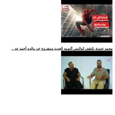
.. محمد عدوية يكشف كواليس ألبومه الجديد ومشروع عن والده أحمد عد