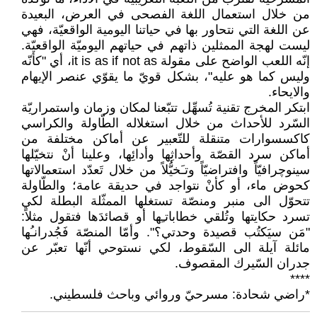
من خلال استعمال اللغة الفصحى في العرض، البعيدة
عن اللغة التي نتحاور بها في حياتنا اليومية الواقعيّة، فهي
ليست لهجة الممثلين ذاتهم في حياتهم اليوميّة الواقعيّة.
إنّه اللعب الواضح على مقولة it is as if not as، أي "كأنّه
وليس كما هو عليه"، بشكل قويّ ما يقوّي عنصر الإيهام
والايحاء.
ابتكر المخرج تقنية تُسهِّل تتبّعنا لمكان وزمان واستمراريّة
السّرد للأحداث من خلال استغلاله الطّاولة والكراسي
كاكسسوارات متنقلة للتّعبير عن أماكن مختلفة من
أماكن سرد القصّة وأحداثِها وأدائِها، وعلينا أنْ نتخيّلها
سينوچرافيّاً وافتراضيّاً وتـَخيُّلاً من خلال تَعدّد استعمالاتها
كحوض ماء، أو كأنْ نتواجد في حديقة عامة؛ والطّاولة
تتحوّل الى منبر ومنصّة تستغلها الممثّلة البطلة لكي
تسرد حكايتها وتُلقي خطاباتـِها أو قصائدَها فتقول مثلاً:
"مَن سيَكتُب قصيدة وحدتي؟". وأمّا المنصّة فَجُدرانـُها
مائلة آيلة الى السّقوط، لكي نستوحي أنّها تعبّر عن
جدران السّيرك المقصوف.
****
*راضي شحادة: مسرحيّ وروائي وباحث فلسطيني.