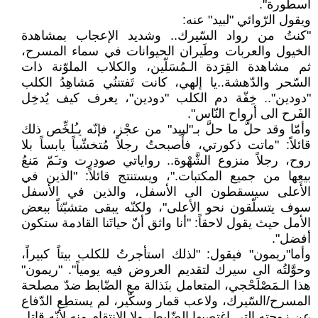
أسطورة".
ويقول الرّوائي "لبيد" عنه:
"كنتُ من رواد السّيرك.. وشديد الإعجاب بمشاهدة
الخيول والعربات وطَيران الحيوانات في سماء المسرح،
ثم مشاهدة القِرَدة الـمُسَلّين، والكلاب الملوّنة ذات
السّحر والدّهشة..يا إلهي، كانت تَفتننُي مَشاهِدُ الكلب
"دودين".. خِفّة دم الكلب "دودين"، يعرف كيف يُدخِل
الفَرح الى أرواح النّاس".
وأمّا وقد حلَّ ما حلَّ بـ"لبيد" من عجْز، فإنّه يـُلخِّص ذلك
قائلاً: "ماتت ذكورتي، فأَصبحتُ رجلاً مُتخشّباً يابساً بلا
روح، رجلاً منزوع الشَّهْوة.. رواياتي صودِرت وتـَمّ مَنعُ
بيعِها من جميع المكتبات."، ويستنتج قائلاً: "الذين في
الأعلى سيسقطون الى الأسفل، والذين في الأسفل
سوف يتسلّقون نحو الأعلى"، ولكنّه يبقى متشبّثاً ببعض
الأمل حيث يقول لاحقاً: "أنا واثق أنّ حياتَنا القادمة ستكون
أفضل".
وأما"ريمون" فيقول: "لذلك استأجرتُ للكلب بيتاً كبيراً،
وحوَّلتُه الى سيرك لتقديم العروض فيه يومياً". "ريمون"
هذا الـمَصْلَحْجي، المتعامل بنَذالة مع الضّابط ضدّ مصلحة
المسرح/السّيرك، ولاعب قمار وسكّير، لم يستطِع الدّفاع
عن زوجته التي اغتصبها الضّابط، ولا الانتقام منه لأنّه قاتِل