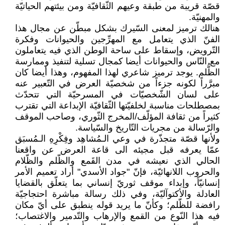
قصّة قريبة من طبقة وعيهم الثّقافيّة ومن بيئتهم الحياتيّة
والمهنيّة.
هنالك ترميز لمعنى السّيرك بشكل مبطّن عن مجال هذا
الفنّ الذي يتعامل مع المهرِّجين والحيوانات وفكرة
التّرويض، وإسقاط على ساحة الوطن الذي فيه يتعاملون
مع النّاس والحيوانات أيضا كمجال تسلية لتنفيذ وممارسة
الظُّلم. يوجد ترميز شاعري لهذا المفهوم، وهذا أيضا كان
مبرَّراً لكونه جزءاً من شخصيّة العرض في التّعبير عنه
على لسان الشّخصيّات في المسرحيّة التي تتحدّث
بمصطلحات مناسبة لخلفيّتها الثّقافيّة الإبداعة التي تقترب
كثيراً من ثقافة المؤلّف/المخرج الثّوري، وصاحب الموقف
والرّسالة من مجريات التّاريخ والسّياسة.
ولأنها قصّة متجذّرة في وعي الـمُشاهِد وفِكْرِهِ الـمُسبَق
عمّا يعرفه قبل مجيئه الى قاعة العرض عن واقعنا
الحالي الذي نعيشه في مدن القَمع والظّلم والظّلام
والحروب اللانهائيّة، فإنّ "جواد الأسدي" أراد تعميم الأمر
إنسانيّاً، وإبداء موقف ثوريّ إنساني بما يتعلّق بالقضايا
العادلة والأكتوآليّة، وفي ذلك رسالة مباشرة احتجاجيّة
رافضة للظّلم؛ وكأنّ ما يريد قوله ينطبق على أيّ مكان
فيه هذا النّوع من القمع والإرهاب والتّدمير والاغتصاب؛