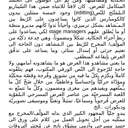
الحكاية ومضامينها، ومن ثمّ الى الوصول الى الجسد
المتكامل للعرض. كان لافتاً للانتباه ضمن هذا السّيناريو
الـمُمَنْتَج للنّص(editting) وجود خمسة ممثلين يبدون
كالكومبارس الذين كانوا يساعدون على الرّبط بين
الـمـَشاهد بشكل ترميزي، وأحياناً بَدوا كأنهم مديرو منصّة
أو ما يُطلق عليهم stage managers لكي يساعدوا على
ربط أجزاء الحكاية، شكلاً ومضموناً، وهي خِدعة ذكيّة من
المؤلّف/ المخرج للرّبط بين الـمَشاهد دون الحاجة الى
تعتيم جزئي أو إسدال ستائر، وما يساعد على تدفّق
العرض بإيقاعه المنطقي.
ما يعني مشاهدو هذا العرض هو ما يشاهدونه أمامهم، ولا
حاجة للرّجوع الى النّص الورقي المكتوب، فهم يتلقّونه
كاملاً وبكَرَم بكلّ ما فيه من تشويق وفُرجة وقصّة محكيّة
ومؤدّاة حركيّاً وإحساسيّاً وعاطفيّاً، من خلال ضَخّ كلّ ما
يـُمتّعهم ويفيدهم من مغزى ومضمون، وكلّ ما تتمتّع به
اللعبة المسرحيّة من عناصر العرض المسرحي الـمُقوّية
للعرض فُرجوياً وسماعيّا، تمثيلاً وتقنيّاً وموسيقى تصويريّة
وديكورات ..الخ
يبدو جليّاً المجهود الكبير الذي بذله المؤلّف/المخرج مع
ممثّليه من أجل تحويل العمل من كلام على ورق الى
جسد مسرحي وآدمي مشوِّق ناتج عن مُختبَر البروڤات