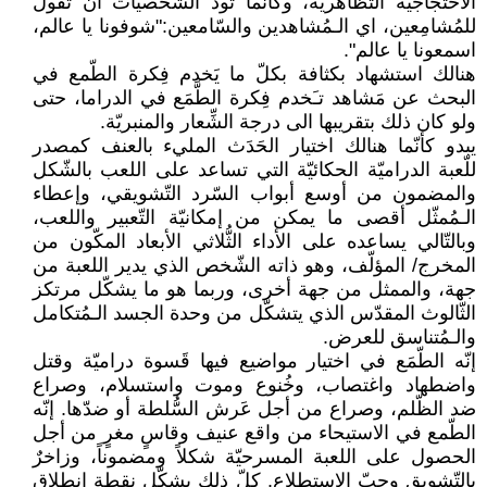
الاحتجاجيّة التّظاهريّة، وكأنما تودّ الشّخصيّات أن تقول
للمُشامِعين، اي الـمُشاهدين والسّامعين:"شوفونا يا عالم،
اسمعونا يا عالم".
هنالك استشهاد بكثافة بكلّ ما يَخدم فِكرة الطّمع في
البحث عن مَشاهد تـَخدم فِكرة الطَّمَع في الدراما، حتى
ولو كان ذلك بتقريبها الى درجة الشِّعار والمنبريّة.
يبدو كأنّما هنالك اختيار الحَدَث المليء بالعنف كمصدر
للّعبة الدراميّة الحكائيّة التي تساعد على اللعب بالشّكل
والمضمون من أوسع أبواب السّرد التّشويقي، وإعطاء
الـمُمثّل أقصى ما يمكن من إمكانيّة التّعبير واللعب،
وبالتّالي يساعده على الأداء الثُّلاثي الأبعاد المكّون من
المخرج/ المؤلّف، وهو ذاته الشّخص الذي يدير اللعبة من
جهة، والممثل من جهة أخرى، وربما هو ما يشكّل مرتكز
الثّالوث المقدّس الذي يتشكّل من وحدة الجسد الـمُتكامل
والـمُتناسق للعرض.
إنّه الطّمَع في اختيار مواضيع فيها قَسوة دراميّة وقتل
واضطهاد واغتصاب، وخُنوع وموت واستسلام، وصراع
ضد الظّلم، وصراع من أجل عَرش السُّلطة أو ضدّها. إنّه
الطّمع في الاستيحاء من واقع عنيف وقاسٍ مغرٍ من أجل
الحصول على اللعبة المسرحيّة شكلاً ومضموناً، وزاخرٌ
بالتّشويق وحبّ الاستطلاع. كلّ ذلك يشكّل نقطة انطلاق