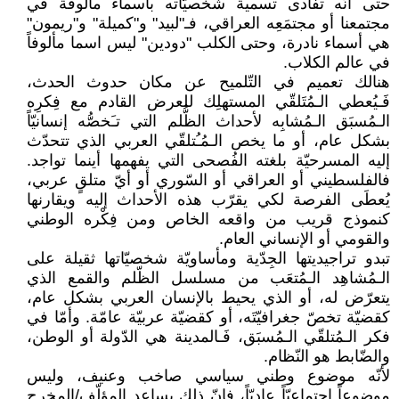
حتى أنّه تفادى تسمية شخصيّاته بأسماء مألوفة في
مجتمعنا أو مجتمَعِه العراقي، فـ"لبيد" و"كميلة" و"ريمون"
هي أسماء نادرة، وحتى الكلب "دودين" ليس اسما مألوفاً
في عالم الكلاب.
هنالك تعميم في التّلميح عن مكان حدوث الحدث،
فَـيُعطي الـمُتَلقّي المستهلِك للعرض القادم مع فِكرِه
الـمُسبَق الـمُشابِه لأحداث الظُّلم التي تـَخصُّه إنسانيّاً
بشكل عام، أو ما يخص الـمُـُتلقّي العربي الذي تتحدّث
إليه المسرحيّة بلغته الفُصحى التي يفهمها أينما تواجد.
فالفلسطيني أو العراقي أو السّوري أو أيّ متلقٍ عربي،
يُعطَى الفرصة لكي يقرّب هذه الأحداث إليه ويقارنها
كنموذج قريب من واقعه الخاص ومن فِكْره الوطني
والقومي أو الإنساني العام.
تبدو تراجيديتها الجِدّية ومأساويّة شخصيّاتها ثقيلة على
الـمُشاهِد الـمُتعَب من مسلسل الظّلم والقمع الذي
يتعرّض له، أو الذي يحيط بالإنسان العربي بشكل عام،
كقضيّة تخصّ جغرافيّتَه، أو كقضيّة عربيّة عامّة. وأمّا في
فكر الـمُتلقّي الـمُسبَق، فَـالمدينة هي الدّولة أو الوطن،
والضّابط هو النّظام.
لأنّه موضوع وطني سياسي صاخب وعنيف، وليس
موضوعاً اجتماعيّاً عاديّاً، فإنّ ذلك يساعد المؤلّف/المخرج