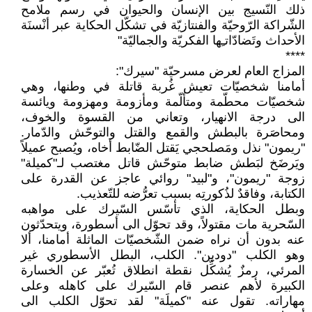
ذلك النّسيج بين الإنسان والحيوان في رسم ملامح
الشّراكة الرّوحيّة والفنتازيّة في تشكّل الحكاية عبر أنْسنَة
الأحداث وتَضادّاتـِها الفكريّة والجماليّة"
****
المزاج العام لعرض مسرحيّة "سيرك":
أمامنا شخصيّات تعيش غُربة قاتلة في وطنها، وهي
شخصيّات محطّمة ومتألّمة ومأزومة ومهزومة ويائسة
الى درجة الانهيار، وتعاني من القسوة والخوف،
ومحاصَرة بالبطش والقمع والقتل والتوحّش والدّمار.
"ريمون" نذل ومَصلحجي يَقتل الضّابط أخاه، ويُصبح عميلاً
ويَرضَخ لبَطش ضابط متوحّش قاتل مغتصب لـ"كميلة"
زوجة "ريمون"، و"لبيد" روائي عاجز عن القدرة على
الكتابة، وفاقدٌ لذُكورتِه بسبب تعرُّضه للتّعذيب.
وبطل الحكاية، الذي تأسّس السّيرك على مواهبه
السّحرية مات مقتولاً، وقد تحوّل الى أسطورة، ويتحدّثون
عنه بدون أن نراه ضمن الشّخصيّات الماثلة أمامنا، ألا
وهو الكلب "دودين". الكلب، البطل الأسطوري غير
المرئي، رمزٌ يُشكِّل نقطة انطلاق تُعبّر عن الخسارة
الكبيرة لأهم عنصر قام السّيرك على كاهله وعلى
مهاراته. تقول عنه "كميلَة" لقد تحوّل الكلب الى