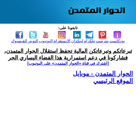
تابعونا على:
بودكاست
بنترست
تيلكرام
لينكدإن
الانستغرام
اليوتيوب
التويتر
الفيسبوك
تبرعاتكم وتبرعاتكن المالية تحفظ استقلال الحوار المتمدن،
فشاركونا في دعم استمرارية هذا الفضاء اليساري الحر
[اشترك في قناة ‫«الحوار المتمدن» على اليوتيوب]
الحوار المتمدن - موبايل
الموقع الرئيسي