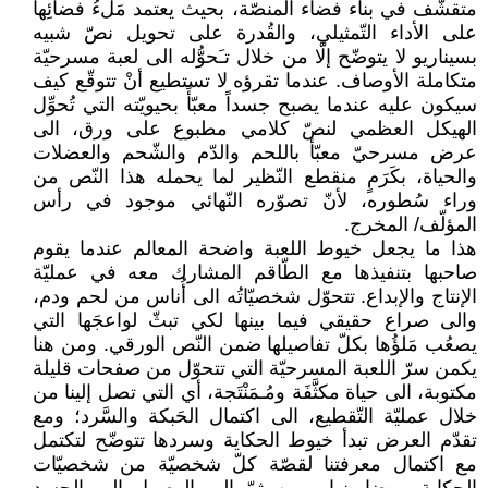
متقشّف في بناء فضاء المنصّة، بحيث يعتمد مَلءُ فضائِها
على الأداء التّمثيلي، والقُدرة على تحويل نصّ شبيه
بسيناريو لا يتوضّح إلّا من خلال تـَحوُّله الى لعبة مسرحيّة
متكاملة الأوصاف. عندما تقرؤه لا تستطيع أنْ تتوقّع كيف
سيكون عليه عندما يصبح جسداً معبّأً بحيويّته التي تُحوِّل
الهيكل العظمي لنصّ كلامي مطبوع على ورق، الى
عرض مسرحيّ معبّأ باللحم والدّم والشّحم والعضلات
والحياة، بكَرَمٍ منقطع النّظير لما يحمله هذا النّص من
وراء سُطوره، لأنّ تصوّره النّهائي موجود في رأس
المؤلّف/ المخرج.
هذا ما يجعل خيوط اللعبة واضحة المعالم عندما يقوم
صاحبها بتنفيذها مع الطّاقم المشارك معه في عمليّة
الإنتاج والإبداع. تتحوّل شخصيّاتُه الى أُناس من لحم ودم،
والى صراع حقيقي فيما بينها لكي تبثّ لواعجَها التي
يصعُب مَلؤُها بكلّ تفاصيلها ضمن النّص الورقي. ومن هنا
يكمن سرّ اللعبة المسرحيّة التي تتحوّل من صفحات قليلة
مكتوبة، الى حياة مكثَّفَة ومُـمَنْتَجة، أي التي تصل إلينا من
خلال عمليّة التّقطيع، الى اكتمال الحَبكة والسَّرد؛ ومع
تقدّم العرض تبدأ خيوط الحكاية وسردها تتوضّح لتكتمل
مع اكتمال معرفتنا لقصّة كلّ شخصيّة من شخصيّات