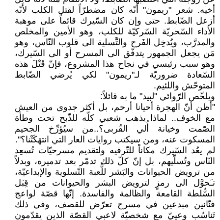
أخيه. شعر "ريمون" أنّه كان مضطرّاً لقتل الكلب لأنّه
أزعل الضّابط. حتى وإن كان السّيرك قائماً على موهبة
الأداء السّحريّة السّركيّة للكلب، وهو الأمين والمخلص
والمدرَّب، ويُدخِل الفَرح والتَّسلية الى قلوب النّاس، وهو
مَن يجعل الجمهور يتدفّق الى المسرح أو الى السّيرك،
وهو سبب رئيسي في نجاح هذا المشروع، فإنّ قَتْلَ هذه
السّعادة ضروريّة لـ"ريمون" لكي يُرضي الضّابط
المتوحّش واللئيم.
ويلخّص الرّوائي "لبيد" ما به قائلاً:
"أظن أنّ الهجرة أحيانا أرحم، بل أكثر جدوى من العيش
مع الخوف.. لماذا يذهب شعبي كلّه للذّبح تحت وطأة
الصّمت وخيانة أُلي القُربى؟..من سيُؤرِّخ الجحيم
المسكوت عنه، ومن سيكتب روايات العار التي انتهَكَتْنا؟".
لم يعُد السّيرك مكاناً للتّرفيه ولتقديم مسرحيّات تُسعِد
النّاس وتُسلّيهم، بل إنّ كلّ ذلك تدمّر بعد تدميره، وبدلاً
من ترويض الحيوانات والبَشر للُّعبة التّسلوية والإبداعيّة،
تـَحوَّل الى رمزٍ لترويض البشر والحيوانات من قِبَل
السُّلطة القامعة والظالمة والفاسدة. إنّها قصّة لواعج
فنّانين مبدعين في مسرح تعرّض للقصف، وفي ذلك
تَناسُب وعييّ مع شخصيّة لاعبي القصّة الذين يقدّمون