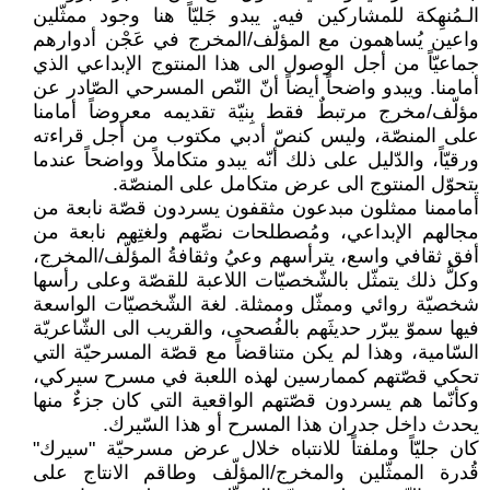
الـمُنهِكة للمشاركين فيه. يبدو جَليّاً هنا وجود ممثّلين
واعين يُساهمون مع المؤلّف/المخرج في عَجْن أدوارهم
جماعيّاً من أجل الوصول الى هذا المنتوج الإبداعي الذي
أمامنا. ويبدو واضحاً أيضاً أنّ النّص المسرحي الصّادر عن
مؤلّف/مخرج مرتبطٌ فقط بِنيّة تقديمه معروضاً أمامنا
على المنصّة، وليس كنصّ أدبي مكتوب من أجل قراءته
ورقيّاً، والدّليل على ذلك أنّه يبدو متكاملاً وواضحاً عندما
يتحوّل المنتوج الى عرض متكامل على المنصّة.
أماممنا ممثلون مبدعون مثقفون يسردون قصّة نابعة من
مجالهم الإبداعي، ومُصطلحات نصِّهم ولغتِهم نابعة من
أفق ثقافي واسع، يترأسهم وعيُ وثقافةُ المؤلّف/المخرج،
وكلُّ ذلك يتمثّل بالشّخصيّات اللاعبة للقصّة وعلى رأسها
شخصيّة روائي وممثّل وممثلة. لغة الشّخصيّات الواسعة
فيها سموّ يبرّر حديثَهم بالفُصحى، والقريب الى الشّاعريّة
السّامية، وهذا لم يكن متناقضاً مع قصّة المسرحيّة التي
تحكي قصّتهم كممارسين لهذه اللعبة في مسرح سيركي،
وكأنّما هم يسردون قصّتهم الواقعية التي كان جزءٌ منها
يحدث داخل جدران هذا المسرح أو هذا السّيرك.
كان جليّاً وملفتاً للانتباه خلال عرض مسرحيّة "سيرك"
قُدرة الممثّلين والمخرج/المؤلّف وطاقم الانتاج على