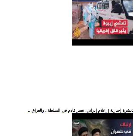
.. نشرة إخبارية | إعلام إيراني: تغيير قادم في السلطة.. والعراق: