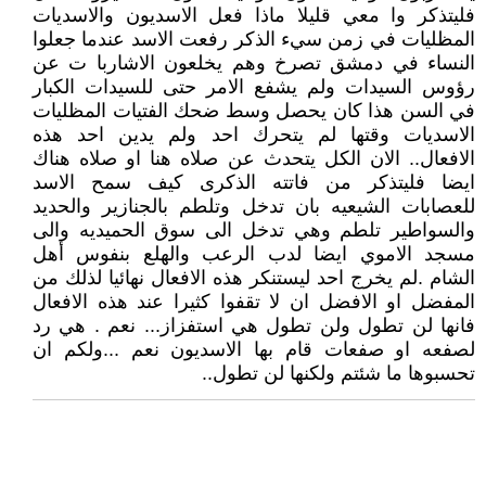
فليتذكر وا معي قليلا ماذا فعل الاسديون والاسديات
المظليات في زمن سيء الذكر رفعت الاسد عندما جعلوا
النساء في دمشق تصرخ وهم يخلعون الاشاربا ت عن
رؤوس السيدات ولم يشفع الامر حتى للسيدات الكبار
في السن هذا كان يحصل وسط ضحك الفتيات المظليات
الاسديات وقتها لم يتحرك احد ولم يدين احد هذه
الافعال.. الان الكل يتحدث عن صلاه هنا او صلاه هناك
ايضا فليتذكر من فاتته الذكرى كيف سمح الاسد
للعصابات الشيعيه بان تدخل وتلطم بالجنازير والحديد
والسواطير تلطم وهي تدخل الى سوق الحميديه والى
مسجد الاموي ايضا لدب الرعب والهلع بنفوس أهل
الشام .لم يخرج احد ليستنكر هذه الافعال نهائيا لذلك من
المفضل او الافضل ان لا تقفوا كثيرا عند هذه الافعال
فانها لن تطول ولن تطول هي استفزاز... نعم . هي رد
لصفعه او صفعات قام بها الاسديون نعم ...ولكم ان
تحسبوها ما شئتم ولكنها لن تطول..