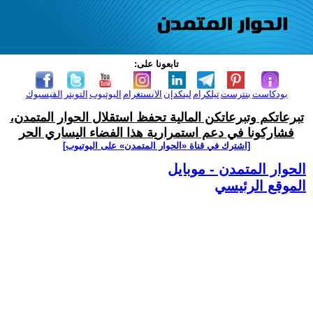
تابعونا على:
بودكاست
بنترست
تيلكرام
لينكدإن
الانستغرام
اليوتيوب
التويتر
الفيسبوك
تبرعاتكم وتبرعاتكن المالية تحفظ استقلال الحوار المتمدن،
فشاركونا في دعم استمرارية هذا الفضاء اليساري الحر
[اشترك في قناة ‫«الحوار المتمدن» على اليوتيوب]
الحوار المتمدن - موبايل
الموقع الرئيسي