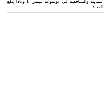
المتباينة والمتناقضة في موسوعة غينتس .! وماذا ينفع
ذلك .؟