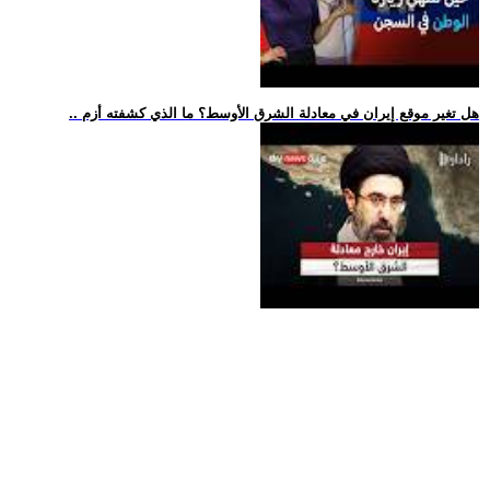
.. هل تغير موقع إيران في معادلة الشرق الأوسط؟ ما الذي كشفته أزم