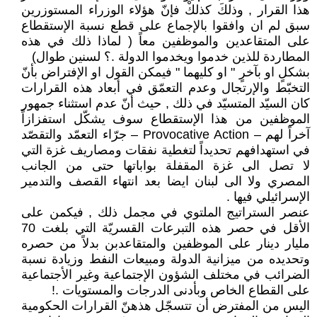
هذا القرار , وذلكَ كذلكْ فإنّ هؤلاء الوزراء المستوزرين
سبق لم ان وافقوا بالإجماع على قطع نسبة الإستقطاع
على المتقاعدين والموظفين معاً ( لماذا ذلك في هذه
المطاردة للذين خدموا ويخدموا الدولة .؟ لسنين طوال)
بشكلٍ او بآخرٍ " او كليهما " فيمكن القول او الإفتراض بأنّ
التخبّط والإرتجال وعدم التعمّق في أبعاد هذه القرارات
كان السيّد المتسيّد في ذلك , حيث أنّ عدم استثناء جمهور
الموظفين من هذا الإستقطاع سوف يشكّل استفزازاً
آخراً لهم – Provocative Action – جرّاء التعمّد والتقصّد
في استهدافهم تحديداً لتغطية نفقات ومصاريف غزة التي
لا تصل الى غزة المقفلة بواباتها حتى من الجانب
المصري ولا الى لبنان ايضا بعد انتهاء القصف والتدمير
الإسرائيلي فيها .
عنصر الستراتيج الملتوي في مجمل ذلك , فيكمن على
الأقل في حصر هذه التبرعات القسريّة التي بلغت 70
مليار دينار على الموظفين والمتقاعدبن بدلاً من حصره
وتحديده من ميزانية الدولة ومبيعات النفط وزيادة نسبة
الضرائب في مختلف الشؤون الإجتماعية وغير الأجتماعية
على القطاع الخاص وبأدنى الدرجات والمستويات .!
اليس من المفترض أن تتسجّل هذهنّ القرارات الحكومية