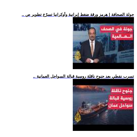
.. جولة الصحافة | هرمز ورقة ضغط إيرانية وأوكرانيا تسرّع تطوير ص
.. تسرب نفطي بعد جنوح ناقلة روسية قبالة السواحل العمانية