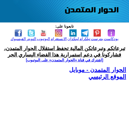
تابعونا على:
بودكاست
بنترست
تيلكرام
لينكدإن
الانستغرام
اليوتيوب
التويتر
الفيسبوك
تبرعاتكم وتبرعاتكن المالية تحفظ استقلال الحوار المتمدن،
فشاركونا في دعم استمرارية هذا الفضاء اليساري الحر
[اشترك في قناة ‫«الحوار المتمدن» على اليوتيوب]
الحوار المتمدن - موبايل
الموقع الرئيسي