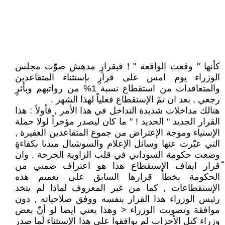
كأنها " وقعت الواقعة " ! فبقرارٍ مدهش صوّت مجلس
الوزراء يوم امس على قرارٍ بإستثناء المتقاعدين
والمتعاقدات من استقطاع نسبة 1% من رواتبهم وبأثرٍ
رجعي , بعد ان تمّ الإستقطاع فعلياً لهذا الشهر .
هنالك مداخلات شديدة التداخل في هذا الأمر , فأولاً : هذا
القرار الجديد " الحديد ! " ما كان ليصدر مؤخراً لولا حملة
الإستياء وموجة الإعتراض من جموع المتقاعدين الغفيرة ,
التي عبّرت عنها وسائل الإعلام والسوشيال ميديا بكفاءةٍ
وضعت حكومة السوداني في قلب الزاوية الحرجة , وان
ّقرار ايقاف الإستقطاع هذا هو اعتراف ضمني من
الحكومة بخطأ قرارها السابق على تعميم هذه
الإستقطاعات , كما من غير المعروف لماذا لم يتخذ
رئيس الوزراء هذا القرار بنفسه ووفق صلاحياته , دون
موافقة وتصويت الوزراء < وهذا يعني ايضا لو أنّ بعض
وزراء كتل الأحزاب لم يوافقوا على هذا الإستثناء لَما صدر