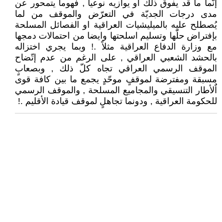
إنّما ما قد يفوق ذلك او يوازيه نوعياً , فهوما يتمحور عن
مدى درجات الجديّة في التعرّض والموقف من لما
يُصطلح عليه بالميليشيات العراقية او الفصائل المسلحة
بإفتراض حلّها وتسليم اسلحتها وايضا من احتمالات دمجها
مع وزارة الدفاع العراقية مثلاً .! وبما يجري اختزاله
بالحشد الشعبي العراقي , على الرغم من عدم إتّضاح
الموقف الرسمي العراقي تجاه كلّ ذلك , وبصعابٍ
مسبقة ومفترضة لموقفٍ موحّدٍ يجمع ما بين كافة قوى
اٌلأطار التنسيقي والمجاميع المسلحة , والموقف الرسمي
للحكومة العراقية , ودونما تجاهلٍ لموقف قيادة الأقليم .!