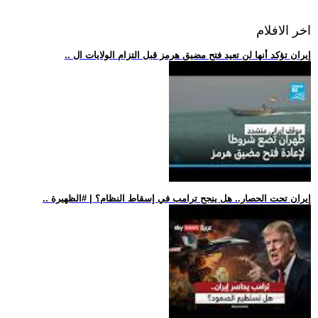
اخر الافلام
.. إيران تؤكد أنها لن تعيد فتح مضيق هرمز قبل التزام الولايات ال
.. إيران تحت الحصار.. هل ينجح ترامب في إسقاط النظام؟ | #الظهيرة