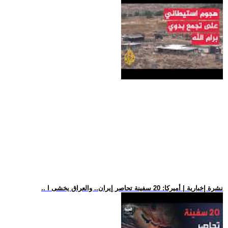
.. نشرة إخبارية | أميركا: 20 سفينة تحاصر إيران.. والعراق يخشى ا