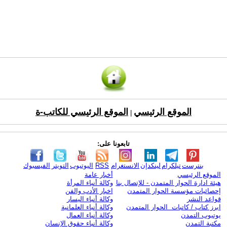
الموقع الرئيسي
الموقع الرئيسي للكاتب-ة
|
تابعونا على:
بنترست
تيلكرام
لينكدإن
الانستغرام
RSS
اليوتيوب
التويتر
الفيسبوك
الموقع الرئيسي
أخبار عامة
هيئة ادارة الحوار المتمدن - للإتصال بنا
وكالة أنباء المرأة
إحصائيات مؤسسة الحوار المتمدن
اخبار الأدب والفن
قواعد النشر
وكالة أنباء اليسار
ابرز كتاب / كاتبات الحوار المتمدن
وكالة أنباء العلمانية
يوتيوب التمدن
وكالة أنباء العمال
مكتبة التمدن
وكالة أنباء حقوق الإنسان