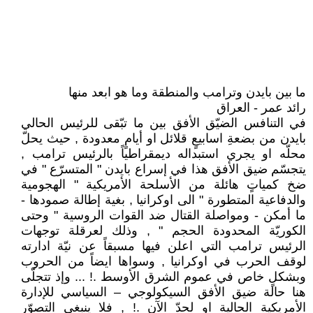
ما بين بايدن وترامب والمنطقة وما هو ابعد منها
رائد عمر - العراق
في التنافس الضيّق الأفق بين ما تبّقى للرئيس الحالي
بايدن من بضعةِ اسابيعٍ قلائل او أيامٍ معدودة , حيث يحلّ
محلّه او يجري استبداله ديمقراطياً بالرئيس ترامب ,
يتجسّم ضيق الأفق هذا في إسراع بايدن " المتسرّع " في
ضخ كمياتٍ هائلة من الأسلحة الأمريكية " الهجومية
والدفاعية المتطورة " الى اوكرانيا , بغية إطالة صمودها -
ما أمكن - ومواصلة القتال ضد القوات الروسية " وحتى
الكوريّة المحدودة الحجم " , وذلك لعرقلة توجهات
الرئيس ترامب التي اعلن فيها مسبقاً عن نيّة ادارته
لوقف الحرب في اوكرانيا , وسواها ايضاً من الحروب
وبشكلٍ خاص في عموم الشرق الأوسط .! ... وإذ تتجلّى
هنا حالة ضيق الأفق السيكولوجي – السياسي للإدارة
الأمريكية الحالية او لحدّ الآن .! , فلا ينبغي التصوّر