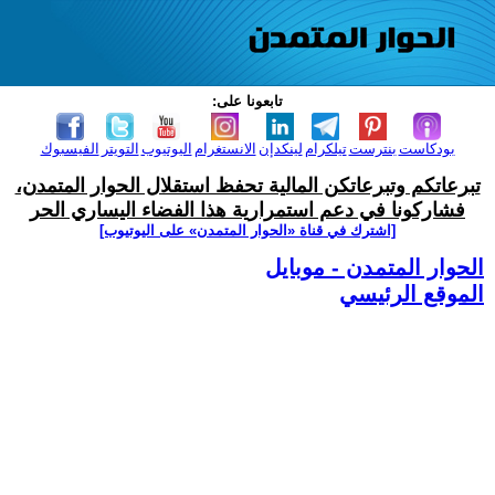
تابعونا على:
بودكاست
بنترست
تيلكرام
لينكدإن
الانستغرام
اليوتيوب
التويتر
الفيسبوك
تبرعاتكم وتبرعاتكن المالية تحفظ استقلال الحوار المتمدن،
فشاركونا في دعم استمرارية هذا الفضاء اليساري الحر
[اشترك في قناة ‫«الحوار المتمدن» على اليوتيوب]
الحوار المتمدن - موبايل
الموقع الرئيسي