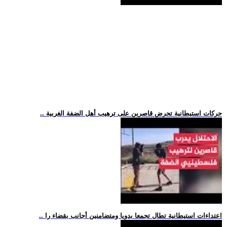
.. حركات استيطانية تحرض قاصرين على ترهيب أهل الضفة الغربية
.. اعتداءات استيطانية تطال تجمعا بدويا ومتضامنين أجانب بقضاء را