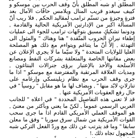
المطلق او شبه المطلق بأنّ وقف الحرب بين موسكو و
كييف سيغدو قريب المنال ويلامس حافّات الآمال بعد
فترةٍ وجيزةٍ من تسنّم ترامب لمقاليد الحكم , فلا ريب أنّ
المسألة اكبر من الإدارتين الأمريكية الحالية والقادمة ,
ودونما تشكيكٍ مسبق بتوجّهات ترامب للجوء الى عمليات
إطفاء نيران الحروب المتّقدة " هنا وهناك " والمثول الى
التهدئة , إلاّ أنّ ما يتناغم ويتواءم مع ذلك هو المصلحة
العليا للولايات المتحدة " ولا سيّما ما لا يجري الإعلان عن
بعض مفاتنها الخاصة والمتعلقة بشركات النفط ومصانع
الأسلحة والأخذ بالإعتبار برؤى جنرالات البنتاغون ,
ومديات العلاقة المرتقبة والمفترضة مع موسكو " اذا ما
جرى وقف الحرب مع نظام زيلينسكي وإرغامه على
تنازلاتٍ لابّد منها " , ويضاف لها ما هو مقابل " روسياً " في
حال رفع العقوبات الأمريكية عنها .
قد لا تعني هذه التفاصيل المحددة " في اعلاه " للجانب
العربي الرسمي عموماً , لكنّ ما يعني وبأكثر من معنىً ,
هو الموقف العملي الأمريكي القادم اذا ما جرى سحب
القوات الأمريكية من شمال سرق سوريا " وفق ما معلن
سابقا " وما قد يترتب عن ذلك مع وردّ الفعل التركي شبه
المجهول تجاه ذلك .!