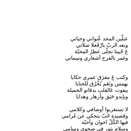
عبلّين المجد عُنواني وحياتي
وبعد الربّ بارْفَعلا صلاتي
عَ جْبينا تجلّى عطرُ المحبّة
وغمر بالفرح أشعاري وسِماتي
وكتب عَ مفرَق عمري حكايا
بهمس ونَغَم بُخْرُق للحنايا
بيفوت عَالقلب بدقاتو الجميلة
وبإيدو حَبَق وأزهار وهدايا
لا تستغربوا أوصافي وكلامي
وقصيدة حُبّ بتحكي عن غَرامي
فيها الكُلّ اخوان وأحبّة
وسلام يثور في صحوي ومنامي