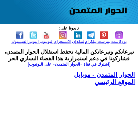
تابعونا على:
بودكاست
بنترست
تيلكرام
لينكدإن
الانستغرام
اليوتيوب
التويتر
الفيسبوك
تبرعاتكم وتبرعاتكن المالية تحفظ استقلال الحوار المتمدن،
فشاركونا في دعم استمرارية هذا الفضاء اليساري الحر
[اشترك في قناة ‫«الحوار المتمدن» على اليوتيوب]
الحوار المتمدن - موبايل
الموقع الرئيسي