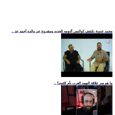
.. محمد عدوية يكشف كواليس ألبومه الجديد ومشروع عن والده أحمد عد
.. ما هو سر علاقة اليهود العرب بأم كلثوم؟