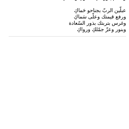
عبلّين الربّ بجناحو حَماكِ
ورفع قيمتك وعلّى سَماكِ
وغرس بتربتك بذور السّعادة
وبنور وعزّ جمّلكِ ورواكِ