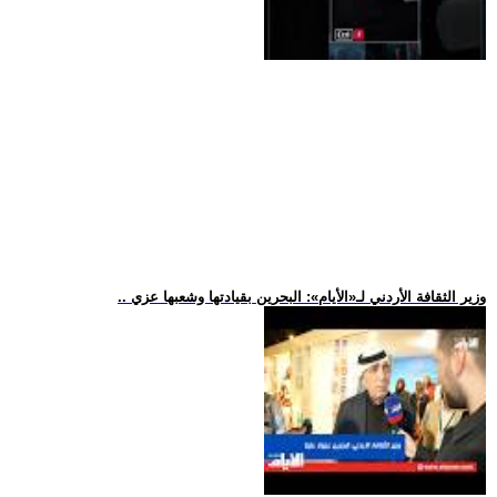
.. وزير الثقافة الأردني لـ«الأيام»: البحرين بقيادتها وشعبها عزي