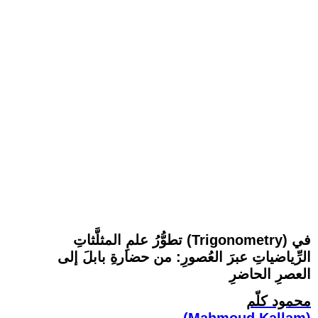
تطوُّرُ علمِ المثلَّثاتِ (Trigonometry) في
الرِّياضياتِ عبرَ العُصورِ: من حضارةِ بابلَ إلى
العصرِ الحاضرِ
محمود كلّم
(Mahmoud Kallam)