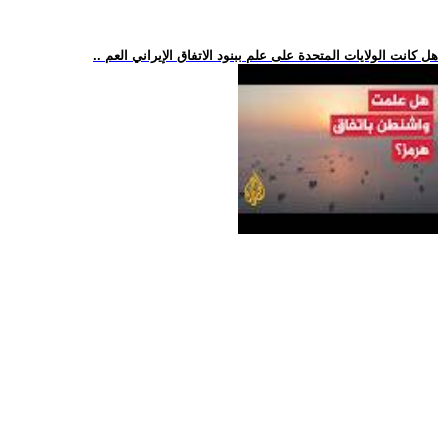
.. هل كانت الولايات المتحدة على علم ببنود الاتفاق الإيراني العم