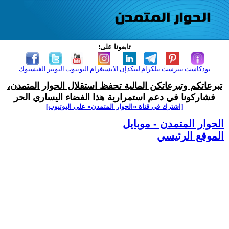
تابعونا على:
بودكاست
بنترست
تيلكرام
لينكدإن
الانستغرام
اليوتيوب
التويتر
الفيسبوك
تبرعاتكم وتبرعاتكن المالية تحفظ استقلال الحوار المتمدن،
فشاركونا في دعم استمرارية هذا الفضاء اليساري الحر
[اشترك في قناة ‫«الحوار المتمدن» على اليوتيوب]
الحوار المتمدن - موبايل
الموقع الرئيسي