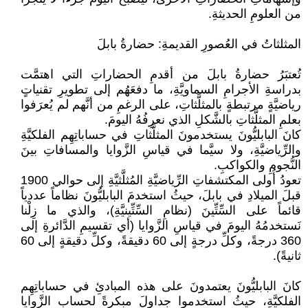
من العلومِ الحديثةِ.
المثلثاتُ في العُصورِ القديمةِ: حضارةُ بابلَ
تُعتبَرُ حضارةُ بابلَ من أقدمِ الحضاراتِ التي اهتمَّت
بدراسةِ الأجرامِ السماويَّةِ، ما دفعَهُم إلى تطويرِ تقنياتٍ
رياضيَّةٍ مرتبطةٍ بالمثلَّثاتِ، على الرغمِ من أنَّهم لم يُعرَفوا
بعلمِ المثلَّثاتِ بالشَّكلِ الذي نعرِفُهُ اليومَ.
كانَ البابليُّونَ يستخدمونَ المثلَّثاتِ في حساباتِهِم الفلكيَّةِ
والرِّياضيَّةِ، ولا سيَّما في قياسِ الزَّوايا والمسافاتِ بينَ
النُّجومِ والكواكبِ.
تعودُ أُولى المكتشفاتِ الرِّياضيَّةِ المُثلَّثيَّةِ إلى حوالي 1900
قبلَ الميلادِ في بابلَ، حيثُ استخدمَ البابليُّونَ نظاماً عددياً
قائماً على السِّتِّينَ (نظامِ السِّتِّينيَّةِ)، والذي ما زِلْنا
نَستخدمُهُ اليومَ في قياسِ الزَّوايا (أي تقسيمِ الدَّائرةِ إلى
360 درجةً، وكلِّ درجةٍ إلى 60 دقيقةً، وكلِّ دقيقةٍ إلى 60
ثانيةً).
كانَ البابليُّونَ يعتمدونَ على هذه المبادئِ في حساباتِهِم
الفلكيَّةِ، حيثُ استخدموا جداولَ مبكرةً لحسابِ الزَّوايا