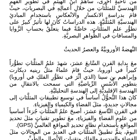
من ناحيةٍ أُخرى، ساهمَ ابنُ الهيثمِ في تطويرِ الفهمِ
الهندسيِّ للمثلَّثاتِ من خلالِ أعمالِهِ في البصرياتِ، حيثُ
قامَ بدراسةِ الانكسارِ والانْعكاسِ باستخدامِ المبادئِ
الهندسيَّةِ المُثلَّثيَّةِ. هذه الدراساتُ كانَ لها تأثيرٌ كبيرٌ على
تطوُّرِ علمِ المثلَّثاتِ، خاصَّةً فيما يتعلَّقُ بحسابِ الزَّوايا
والمسافاتِ في الظَّواهرِ البصريَّةِ.
النَّهضةُ الأوروبيَّةُ والعصرُ الحديثُ
معَ بدايةِ القرنِ السَّابعَ عشرَ، شهدَ علمُ المثلَّثاتِ تطوُّراً
كبيراً في أوروبا، حيثُ قامَ علماءُ مثلُ رينيه ديكارت
وإبراهيم بنِ سينا (الذي أثَّرَ في تطوُّرِ الفلكِ في أوروبا)
بتطويرِ الأُسُسِ الرِّياضيَّةِ التي سمحت بالانتقالِ من
الهندسةِ الإقليديَّةِ إلى الهندسةِ التحليليَّةِ.
كانَ هذا التَّحوُّلُ أساساً في توسيعِ تطبيقاتِ المثلَّثاتِ إلى
مجالاتٍ جديدةٍ، مثلَ الفضاءِ والكيمياءِ والفيزياءِ.
في القرنِ التَّاسعَ عشرَ، أصبحَ علمُ المثلَّثاتِ جُزءاً أساسياً
من علومِ الفضاءِ والفيزياءِ، معَ تطويرِ تقنياتٍ مثلَ تحديدِ
المواقعِ باستخدامِ نظامِ تحديدِ المواقعِ العالميِّ (GPS).
اليومَ، يتمُّ تطبيقُ المثلَّثاتِ في العديدِ من المجالاتِ مثلَ
الفضاءِ والهندسةِ والفلكِ وتقنياتِ الاتِّصالِ والطِّبِّ.