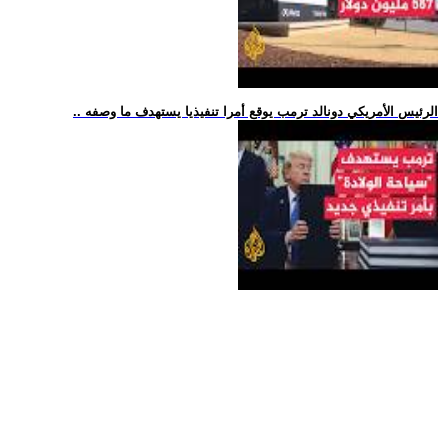
.. الرئيس الأمريكي دونالد ترمب يوقع أمرا تنفيذيا يستهدف ما وصفه