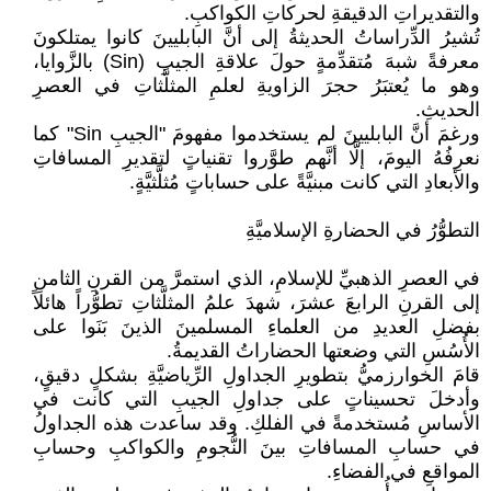
والتقديراتِ الدقيقةِ لحركاتِ الكواكبِ.
تُشيرُ الدِّراساتُ الحديثةُ إلى أنَّ البابليينَ كانوا يمتلكونَ
معرفةً شبهَ مُتقدِّمةٍ حولَ علاقةِ الجيبِ (Sin) بالزَّوايا،
وهو ما يُعتبَرُ حجرَ الزاويةِ لعلمِ المثلَّثاتِ في العصرِ
الحديثِ.
ورغمَ أنَّ البابليينَ لم يستخدموا مفهومَ "الجيبِ Sin" كما
نعرِفُهُ اليومَ، إلَّا أنَّهم طوَّروا تقنياتٍ لتقديرِ المسافاتِ
والأبعادِ التي كانت مبنيَّةً على حساباتٍ مُثلَّثيَّةٍ.
التطوُّرُ في الحضارةِ الإسلاميَّةِ
في العصرِ الذهبيِّ للإسلامِ، الذي استمرَّ من القرنِ الثامنِ
إلى القرنِ الرابعَ عشرَ، شهدَ علمُ المثلَّثاتِ تطوُّراً هائلاً
بفضلِ العديدِ من العلماءِ المسلمينَ الذينَ بَنَوا على
الأُسُسِ التي وضعتها الحضاراتُ القديمةُ.
قامَ الخوارزميُّ بتطويرِ الجداولِ الرِّياضيَّةِ بشكلٍ دقيقٍ،
وأدخلَ تحسيناتٍ على جداولِ الجيبِ التي كانت في
الأساسِ مُستخدمةً في الفلكِ. وقد ساعدت هذه الجداولُ
في حسابِ المسافاتِ بينَ النُّجومِ والكواكبِ وحسابِ
المواقعِ في الفضاءِ.