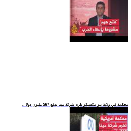
.. محكمة في ولاية نيو مكسيكو تلزم شركة ميتا بدفع 567 مليون دولا