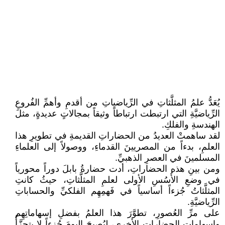
يُعَدُّ علمُ المثلَّثاتِ في الرِّياضياتِ من أقدمِ وأهمِّ الفُروعِ
الرِّياضيَّةِ التي ارتبطت ارتباطاً وثيقاً بمجالاتٍ عديدةٍ، مثلَ
الهندسةِ والفلكِ.
لقد ساهمتْ العديدُ من الحضاراتِ القديمةِ في تطويرِ هذا
العلمِ، بدءاً من المصريينَ القدماءِ، ووصولاً إلى العلماءِ
المسلمينَ في العصرِ الذهبيِّ.
ومن بينِ هذه الحضاراتِ، أدت حضارةُ بابلَ دوراً محورياً
في وضعِ الأُسُسِ الأولى لعلمِ المثلَّثاتِ، حيثُ كانتِ
المثلَّثاتُ جُزءاً أساسياً في فَهمِهِم الفلكيِّ والحساباتِ
الرِّياضيَّةِ.
على مرِّ العُصورِ، تطوَّرَ هذا العلمُ بفضلِ إسهاماتِهِم
وإسهاماتِ الحضاراتِ الأخرى، ليُصبحَ اليومَ جُزءاً لا يتجزَّأُ