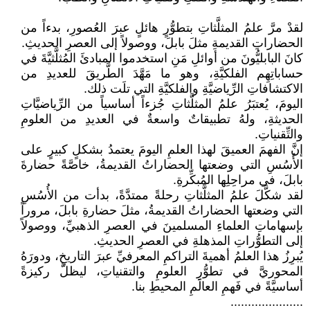
لقدْ مرَّ علمُ المثلَّثاتِ بتطوُّرٍ هائلٍ عبرَ العُصورِ، بدءاً من
الحضاراتِ القديمةِ مثلَ بابلَ، ووصولاً إلى العصرِ الحديثِ.
كانَ البابليُّونَ من أوائلِ مَنِ استخدموا المبادئَ المُثلَّثيَّةَ في
حساباتِهِم الفلكيَّةِ، وهو ما مَهَّدَ الطَّريقَ للعديدِ من
الاكتشافاتِ الرِّياضيَّةِ والفلكيَّةِ التي تلَت ذلك.
اليومَ، يُعتبَرُ علمُ المثلَّثاتِ جُزءاً أساسياً من الرِّياضيَّاتِ
الحديثةِ، ولهُ تطبيقاتٌ واسعةٌ في العديدِ من العلومِ
والتِّقنياتِ.
إنَّ الفهمَ العميقَ لهذا العلمِ اليومَ يعتمدُ بشكلٍ كبيرٍ على
الأُسُسِ التي وضعتها الحضاراتُ القديمةُ، خاصَّةً حضارةَ
بابلَ، في مراحِلِها المُبكِّرةِ.
لقد شكَّلَ علمُ المثلَّثاتِ رحلةً ممتدَّةً، بدأت من الأُسُسِ
التي وضعتها الحضاراتُ القديمةُ، مثلَ حضارةِ بابلَ، مروراً
بإسهاماتِ العلماءِ المسلمينَ في العصرِ الذهبيِّ، ووصولاً
إلى التطوُّراتِ المذهلةِ في العصرِ الحديثِ.
يُبرِزُ هذا العلمُ أهميةَ التراكمِ المعرفيِّ عبرَ التاريخِ، ودورَهُ
المحوريَّ في تطوُّرِ العلومِ والتقنياتِ، ليظلَّ ركيزةً
أساسيَّةً في فَهمِ العالَمِ المحيطِ بنا.
.....................