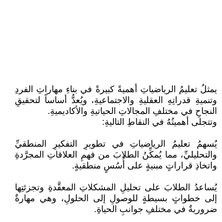
يمثلُ تعليمُ الرياضياتِ أهميةً كبيرةً في بناءِ مهاراتِ الفردِ
وتنميةِ قدراتِهِ العقليةِ والاجتماعيةِ، ويُعدُّ أساساً لتحقيقِ
النجاحِ في مختلفِ المجالاتِ الحياتيةِ والأكاديميةِ.
وتتجلى أهميتُهُ في النقاطِ التاليةِ:
يُسهمُ تعليمُ الرياضياتِ في تطويرِ التفكيرِ المنطقيِّ
والتحليليِّ، مما يُمكِّنُ الطلابَ من فهمِ العلاقاتِ المجرَّدةِ
واتخاذِ قراراتٍ مبنيةٍ على أُسُسٍ منطقيةٍ.
يُساعدُ الطلابَ على تحليلِ المشكلاتِ المعقَّدةِ وتجزئتِها
إلى خطواتٍ بسيطةٍ للوصولِ إلى الحلولِ، وهي مهارةٌ
ضروريةٌ في مختلفِ جوانبِ الحياةِ.