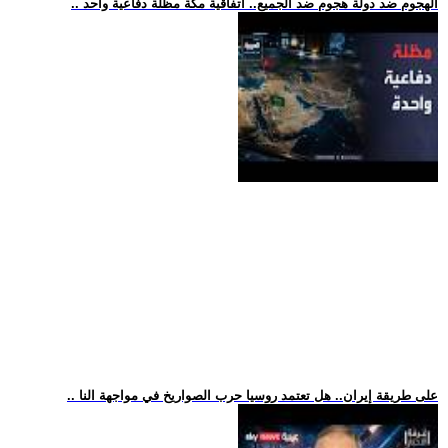
.. الهجوم ضد دولة هجوم ضد الجميع.. اتفاقية مكة مظلة دفاعية واحد
.. على طريقة إيران.. هل تعتمد روسيا حرب الصواريخ في مواجهة النا