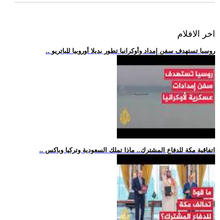
اخر الافلام
.. روسيا تستهدف سفن إمداد وأوكرانيا تطور بديلا أوروبيا للباتريو
.. اتفاقية مكة للدفاع المشترك.. ماذا تملك السعودية وتركيا وباكس