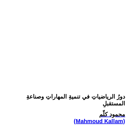
دورُ الرياضياتِ في تنميةِ المهاراتِ وصناعةِ
المستقبلِ
محمود كلّم
(Mahmoud Kallam)