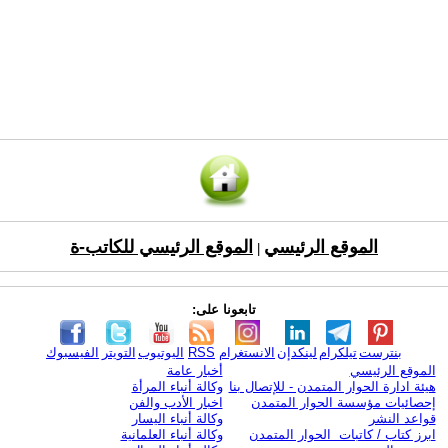
الموقع الرئيسي
الموقع الرئيسي للكاتب-ة
|
تابعونا على:
بنترست
تيلكرام
لينكدإن
الانستغرام
RSS
اليوتيوب
التويتر
الفيسبوك
الموقع الرئيسي
أخبار عامة
هيئة ادارة الحوار المتمدن - للإتصال بنا
وكالة أنباء المرأة
إحصائيات مؤسسة الحوار المتمدن
اخبار الأدب والفن
قواعد النشر
وكالة أنباء اليسار
ابرز كتاب / كاتبات الحوار المتمدن
وكالة أنباء العلمانية