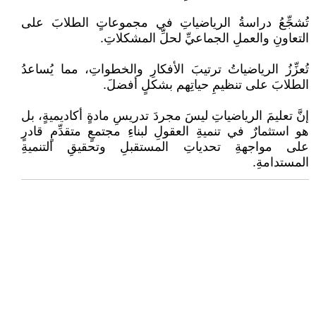
تُشجِّعُ دراسةُ الرياضياتِ في مجموعاتٍ الطلابَ على
التعاونِ والعملِ الجماعيِّ لحلِّ المشكلاتِ.
تُعزِّزُ الرياضياتُ ترتيبَ الأفكارِ والخطواتِ، مما يُساعدُ
الطلابَ على تنظيمِ حياتِهم بشكلٍ أفضلَ.
إنَّ تعليمَ الرياضياتِ ليسَ مجردَ تدريسِ مادةٍ أكاديميةٍ، بل
هو استثمارٌ في تنميةِ العقولِ لبناءِ مجتمعٍ متقدِّمٍ قادرٍ
على مواجهةِ تحدياتِ المستقبلِ وتحقيقِ التنميةِ
المستدامةِ.