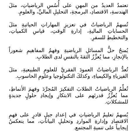
تعتمدُ العديدُ من المهنِ على أُسُسِ الرياضياتِ، مثلَ
الهندسةِ، الاقتصادِ، البرمجةِ، التحليلِ الماليِّ، والعلومِ.
تُسهمُ الرياضياتُ في تعزيزِ المهاراتِ الحياتيةِ مثلَ
الحساباتِ الماليةِ، إدارةِ الوقتِ، قياسِ الكمياتِ،
والتخطيطِ للسفرِ.
يُمنحُ حلُّ المسائلِ الرياضيةِ وفهمُ المفاهيمِ شعوراً
بالإنجازِ، مما يُعزِّزُ الثقةَ بالنفسِ لدى الطلابِ.
تُعدُّ الرياضياتُ العمودَ الفقريَّ للعلومِ الطبيعيةِ، مثلَ
الفيزياءِ والكيمياءِ، وكذلكَ التكنولوجيا وعلومِ الحاسوبِ.
تُعلِّمُ الرياضياتُ الطلابَ التفكيرَ المُجرَّدَ وفهمَ الأنماطِ،
مما يُعزِّزُ قدرتَهم على الابتكارِ وإيجادِ حلولٍ جديدةٍ
للمشكلاتِ.
يُسهمُ تعليمُ الرياضياتِ في إعدادِ جيلٍ قادرٍ على فهمِ
الاقتصادِ وإدارةِ المواردِ وتحليلِ البياناتِ، مما ينعكسُ
إيجابياً على تنميةِ المجتمعِ.