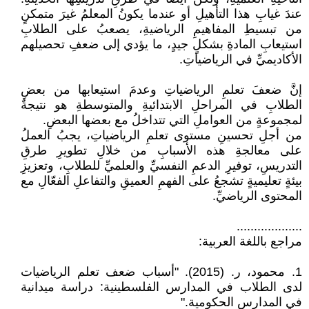
عندَ غيابِ هذا التأهيلِ أو عندما يكونُ المعلمُ غيرَ متمكنٍ
من تبسيطِ المفاهيمِ الرياضيةِ، يصعبُ على الطلابِ
استيعابِ المادةِ بشكلٍ جيدٍ، ما يؤدي إلى ضعفِ تحصيلهم
الأكاديميِّ في الرياضياتِ.
إنَّ ضعفَ تعلمِ الرياضياتِ وعدمَ استيعابها من بعضِ
الطلابِ في المراحلِ الابتدائيةِ والمتوسطةِ هو نتيجةٌ
لمجموعةٍ من العواملِ التي تتداخلُ مع بعضها البعضِ.
من أجلِ تحسينِ مستوى تعلمِ الرياضياتِ، يجبُ العملُ
على معالجةِ هذه الأسبابِ من خلالِ تطويرِ طرقِ
التدريسِ، توفيرِ الدعمِ النفسيِّ والعلميِّ للطلابِ، وتعزيزِ
بيئةٍ تعليميةٍ تشجعُ على الفهمِ العميقِ والتفاعلِ الفعّالِ مع
المحتوى الرياضيِّ.
...................
مراجع باللغة العربية:
1. محمود، ر. (2015). "أسباب ضعف تعلم الرياضيات
لدى الطلاب في المدارس الفلسطينية: دراسة ميدانية
في المدارس الحكومية."