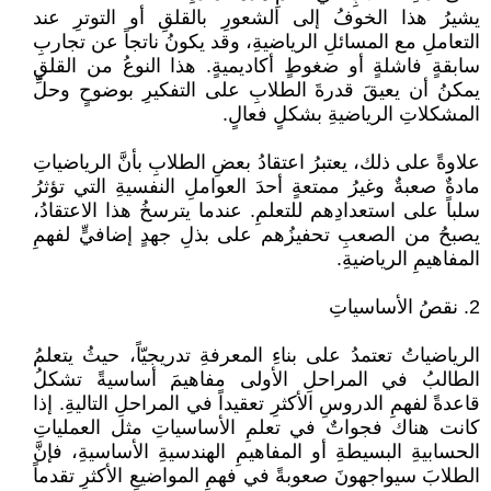
يشيرُ هذا الخوفُ إلى الشعورِ بالقلقِ أو التوترِ عند
التعاملِ مع المسائلِ الرياضيةِ، وقد يكونُ ناتجاً عن تجاربِ
سابقةٍ فاشلةٍ أو ضغوطٍ أكاديميةٍ. هذا النوعُ من القلقِ
يمكنُ أن يعيقَ قدرةَ الطلابِ على التفكيرِ بوضوحٍ وحلِّ
المشكلاتِ الرياضيةِ بشكلٍ فعالٍ.
علاوةً على ذلك، يعتبرُ اعتقادُ بعضِ الطلابِ بأنَّ الرياضياتِ
مادةٌ صعبةٌ وغيرُ ممتعةٍ أحدَ العواملِ النفسيةِ التي تؤثرُ
سلباً على استعدادِهم للتعلمِ. عندما يترسخُ هذا الاعتقادُ،
يصبحُ من الصعبِ تحفيزُهم على بذلِ جهدٍ إضافيٍّ لفهمِ
المفاهيمِ الرياضيةِ.
2. نقصُ الأساسياتِ
الرياضياتُ تعتمدُ على بناءِ المعرفةِ تدريجيّاً، حيثُ يتعلمُ
الطالبُ في المراحلِ الأولى مفاهيمَ أساسيةً تشكلُ
قاعدةً لفهمِ الدروسِ الأكثرِ تعقيداً في المراحلِ التاليةِ. إذا
كانت هناك فجواتٌ في تعلمِ الأساسياتِ مثل العملياتِ
الحسابيةِ البسيطةِ أو المفاهيمِ الهندسيةِ الأساسيةِ، فإنَّ
الطلابَ سيواجهونَ صعوبةً في فهمِ المواضيعِ الأكثرِ تقدماً