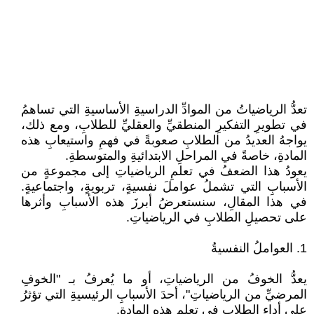
تعدُّ الرياضياتُ من الموادِّ الدراسيةِ الأساسيةِ التي تساهمُ
في تطويرِ التفكيرِ المنطقيِّ والعقليِّ للطلابِ، ومع ذلك،
يواجهُ العديدُ من الطلابِ صعوبةً في فهمِ واستيعابِ هذه
المادةِ، خاصةً في المراحلِ الابتدائيةِ والمتوسطةِ.
يعودُ هذا الضعفُ في تعلمِ الرياضياتِ إلى مجموعةٍ من
الأسبابِ التي تشملُ عواملَ نفسيةٍ، تربويةٍ، واجتماعيةٍ.
في هذا المقالِ، سنستعرضُ أبرزَ هذه الأسبابِ وأثرها
على تحصيلِ الطلابِ في الرياضياتِ.
1. العواملُ النفسيةُ
يعدُّ الخوفُ من الرياضياتِ، أو ما يُعرفُ بـ "الخوفِ
المرضيِّ من الرياضياتِ"، أحدَ الأسبابِ الرئيسيةِ التي تؤثرُ
على أداءِ الطلابِ في تعلمِ هذه المادةِ.