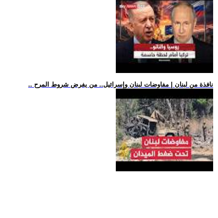
.. نافذة من لبنان | مفاوضات لبنان وإسرائيل.. من يفرض شروط المرح