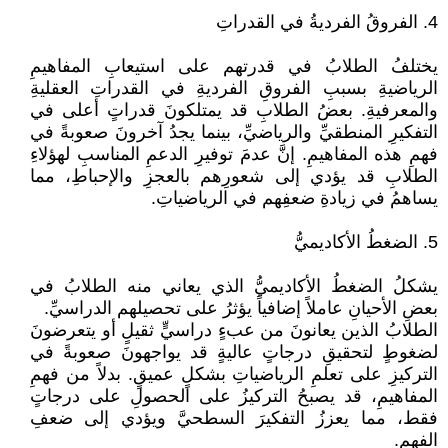
4. الفروقُ الفرديةُ في القدراتِ
يختلفُ الطلابُ في قدرتهم على استيعابِ المفاهيمِ
الرياضيةِ بسببِ الفروقِ الفرديةِ في القدراتِ العقليةِ
والمعرفيةِ. بعضُ الطلابِ قد يمتلكونَ قدراتٍ أعلى في
التفكيرِ المنطقيِّ والرياضيِّ، بينما يجدُ آخرونَ صعوبةً في
فهمِ هذه المفاهيمِ. إنَّ عدمَ توفيرِ الدعمِ المناسبِ لهؤلاءِ
الطلابِ قد يؤدي إلى شعورِهم بالعجزِ والإحباطِ، مما
يساهمُ في زيادةِ ضعفِهم في الرياضياتِ.
5. الضغطُ الأكاديميُّ
يشكلُ الضغطُ الأكاديميُّ الذي يعاني منه الطلابُ في
بعضِ الأحيانِ عاملاً إضافياً يؤثرُ على تحصيلهم الدراسيِّ.
الطلابُ الذين يعانونَ من عبءٍ دراسيٍّ ثقيلٍ أو يتعرضونَ
لضغوطٍ لتحقيقِ درجاتٍ عاليةٍ قد يواجهونَ صعوبةً في
التركيزِ على تعلمِ الرياضياتِ بشكلٍ عميقٍ. بدلاً من فهمِ
المفاهيمِ، قد يصبحُ التركيزُ على الحصولِ على درجاتٍ
فقط، مما يعززُ التفكيرَ السطحيَّ ويؤدي إلى ضعفِ
الفهمِ.