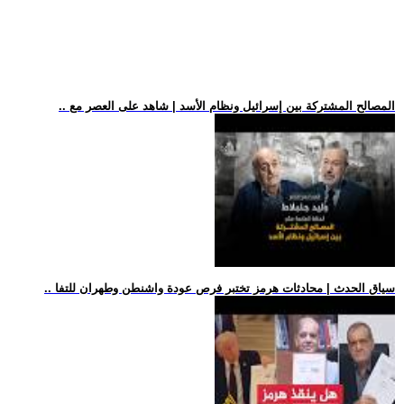
.. المصالح المشتركة بين إسرائيل ونظام الأسد | شاهد على العصر مع
.. سياق الحدث | محادثات هرمز تختبر فرص عودة واشنطن وطهران للتفا