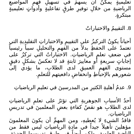
تعليميةٍ يمكنُ أن يسهمَ في تسهيلِ فهمِ المواضيعِ
الرياضيةِ من خلالِ توفيرِ طرقٍ تفاعليةٍ وأدواتٍ تعليميةٍ
مبتكرةٍ.
8. التقييمُ والاختباراتُ
أحياناً يكونُ التركيزُ على التقييمِ والاختباراتِ التقليديةِ التي
تعتمدُ على الحفظِ بدلاً من الفهمِ والتحليلِ سبباً رئيسياً
في ضعفِ تعلمِ الرياضياتِ. الاختباراتُ التي تركزُ على
إجاباتٍ سريعةٍ أو معاييرَ ثابتةٍ قد لا تعكسُ بشكلٍ دقيقٍ
مستوى الفهمِ العميقِ لدى الطلابِ، ما يؤدي إلى
شعورهم بالإحباطِ وانخفاضِ دافعيتهم للتعلمِ.
9. عدمُ أهليةِ الكثيرِ من المدرسينَ في تعليمِ الرياضياتِ
أحدُ الأسبابِ الجوهريةِ التي تؤثرُ على تعلمِ الرياضياتِ
لدى الطلابِ هو نقصُ كفاءةِ بعضِ المعلمينَ في تدريسِ
الرياضياتِ.
فاقدُ الشيءِ لا يُعطيهِ، ومن المهمِّ أن يكونَ المعلمونَ
مؤهلينَ تأهيلاً جيداً في مادةِ الرياضياتِ ليس فقط من
الناحيةِ العلميةِ، ولكن أيضاً في طرقِ تدريسِها الحديثةِ.