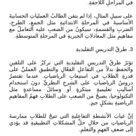
في المراحلِ اللاحقةِ.
على سبيلِ المثالِ، إذا لم يتقن الطالبُ العملياتِ الحسابيةَ
الأساسيةَ في المرحلةِ الابتدائيةِ مثل الجمعِ، الطرحِ،
الضربِ والقسمةِ، سيكونُ من الصعبِ عليه التعاملُ مع
مفاهيمِ مثل المعادلاتِ الجبريةِ في المرحلةِ المتوسطةِ.
3. طرقُ التدريسِ التقليديةِ
تؤثرُ طرقُ التدريسِ التقليديةِ التي تركزُ على التلقينِ
والحفظِ بدلاً من التفاعلِ الفعّالِ والتطبيقِ العمليِّ على
قدرةِ الطلابِ في استيعابِ الرياضياتِ. عندما تقتصرُ
دروسُ الرياضياتِ على الشرحِ النظريِّ دونَ استخدامِ
أساليبِ تعليميةٍ مبتكرةٍ أو وسائلَ مساعدةٍ مثل
التكنولوجيا، يصبحُ من الصعبِ على الطلابِ فهمُ المفاهيمِ
الرياضيةِ بشكلٍ جيدٍ.
إنَّ غيابَ الأنشطةِ التفاعليةِ التي تتيحُ للطلابِ ممارسةَ
الرياضياتِ من خلالِ حلِّ المشكلاتِ التطبيقيةِ قد يؤدي
إلى ضعفِ الفهمِ والتعلمِ.