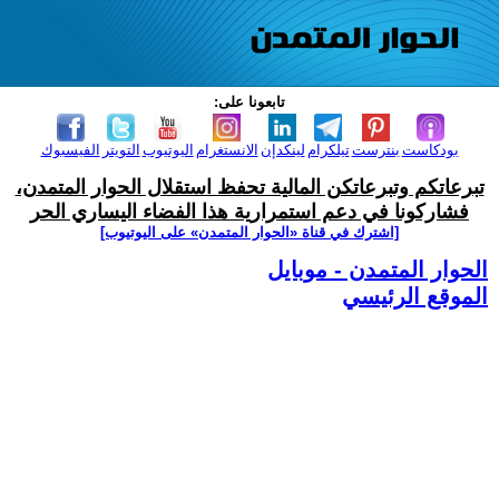
تابعونا على:
بودكاست
بنترست
تيلكرام
لينكدإن
الانستغرام
اليوتيوب
التويتر
الفيسبوك
تبرعاتكم وتبرعاتكن المالية تحفظ استقلال الحوار المتمدن،
فشاركونا في دعم استمرارية هذا الفضاء اليساري الحر
[اشترك في قناة ‫«الحوار المتمدن» على اليوتيوب]
الحوار المتمدن - موبايل
الموقع الرئيسي