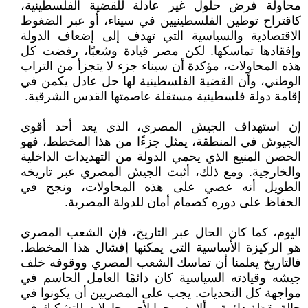
محاولة فرض حلول غير عادلة للقضية الفلسطينية،
كاقتراح توطين الفلسطينيين في سيناء، أو عبر الضغوط
الاقتصادية والسياسية التي تهدف إلى إضعاف الدولة
وإفقادها تماسكها. لكن مصر قيادة وشعبًا، رفضت كل
هذه المحاولات، مؤكدة أن سيناء جزء لا يتجزأ من التراب
الوطني، وأن القضية الفلسطينية لها حل عادل يكمن في
إقامة دولة فلسطينية مستقلة عاصمتها القدس الشرقية.
إن استهداف الجيش المصري، الذي يعد أحد أقوى
الجيوش في المنطقة، يمثل جزءًا من هذا المخطط، فهو
الحصن المنيع الذي يحمي الدولة من التهديدات الداخلية
والخارجية. ومع ذلك، أثبت الجيش المصري عبر تاريخه
الطويل أنه عصي على هذه المحاولات، ونجح في
الحفاظ على دوره كصمام أمان للدولة المصرية.
اليوم، كما كان الحال عبر التاريخ، فإن الشعب المصري
هو الركيزة الأساسية التي يمكنها إفشال هذا المخطط.
فالتاريخ يعلمنا أن تماسك الشعب المصري ووقوفه خلف
جيشه وقيادته السياسية كان دائمًا العامل الحاسم في
مواجهة كل التحديات. يجب على المصريين أن يكونوا في