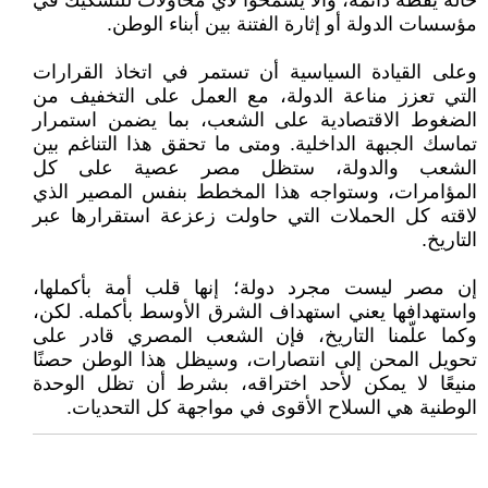
حالة يقظة دائمة، وألا يسمحوا لأي محاولات للتشكيك في
مؤسسات الدولة أو إثارة الفتنة بين أبناء الوطن.
وعلى القيادة السياسية أن تستمر في اتخاذ القرارات
التي تعزز مناعة الدولة، مع العمل على التخفيف من
الضغوط الاقتصادية على الشعب، بما يضمن استمرار
تماسك الجبهة الداخلية. ومتى ما تحقق هذا التناغم بين
الشعب والدولة، ستظل مصر عصية على كل
المؤامرات، وستواجه هذا المخطط بنفس المصير الذي
لاقته كل الحملات التي حاولت زعزعة استقرارها عبر
التاريخ.
إن مصر ليست مجرد دولة؛ إنها قلب أمة بأكملها،
واستهدافها يعني استهداف الشرق الأوسط بأكمله. لكن،
وكما علّمنا التاريخ، فإن الشعب المصري قادر على
تحويل المحن إلى انتصارات، وسيظل هذا الوطن حصنًا
منيعًا لا يمكن لأحد اختراقه، بشرط أن تظل الوحدة
الوطنية هي السلاح الأقوى في مواجهة كل التحديات.