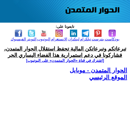
تابعونا على:
بودكاست
بنترست
تيلكرام
لينكدإن
الانستغرام
اليوتيوب
التويتر
الفيسبوك
تبرعاتكم وتبرعاتكن المالية تحفظ استقلال الحوار المتمدن،
فشاركونا في دعم استمرارية هذا الفضاء اليساري الحر
[اشترك في قناة ‫«الحوار المتمدن» على اليوتيوب]
الحوار المتمدن - موبايل
الموقع الرئيسي