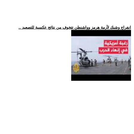
.. انفراج وشيك لأزمة هرمز وواشنطن تتخوف من نتائج عكسية للتصعيد