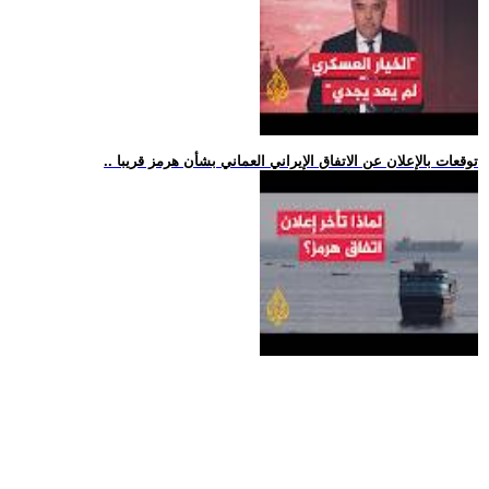
.. توقعات بالإعلان عن الاتفاق الإيراني العماني بشأن هرمز قريبا