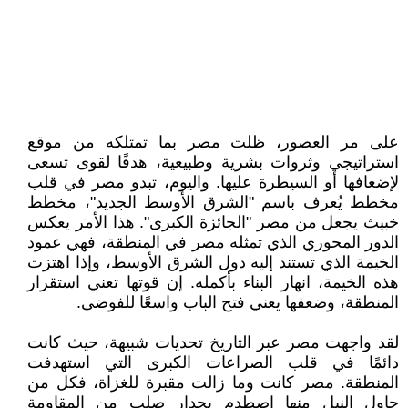
على مر العصور، ظلت مصر بما تمتلكه من موقع
استراتيجي وثروات بشرية وطبيعية، هدفًا لقوى تسعى
لإضعافها أو السيطرة عليها. واليوم، تبدو مصر في قلب
مخطط يُعرف باسم "الشرق الأوسط الجديد"، مخطط
خبيث يجعل من مصر "الجائزة الكبرى". هذا الأمر يعكس
الدور المحوري الذي تمثله مصر في المنطقة، فهي عمود
الخيمة الذي تستند إليه دول الشرق الأوسط، وإذا اهتزت
هذه الخيمة، انهار البناء بأكمله. إن قوتها تعني استقرار
المنطقة، وضعفها يعني فتح الباب واسعًا للفوضى.
لقد واجهت مصر عبر التاريخ تحديات شبيهة، حيث كانت
دائمًا في قلب الصراعات الكبرى التي استهدفت
المنطقة. مصر كانت وما زالت مقبرة للغزاة، فكل من
حاول النيل منها اصطدم بجدار صلب من المقاومة