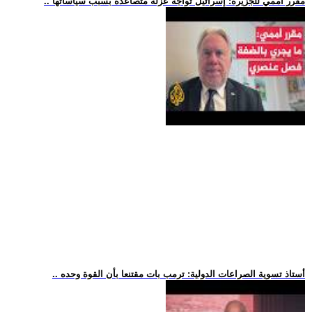
.. مقرر أممي للجزيرة: إسرائيل تواجه عزلة متصاعدة بسبب سياساتها
.. أستاذ تسوية الصراعات الدولية: ترمب بات مقتنعا بأن القوة وحده