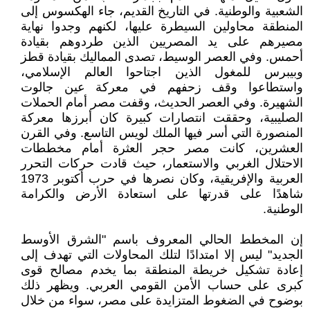
الشعبية والوطنية. في التاريخ القديم، جاء الهكسوس إلى
المنطقة محاولين السيطرة عليها، لكنهم وجدوا نهاية
مصيرهم على يد المصريين الذين طردوهم بقيادة
أحمس. وفي العصر الوسيط، تصدى المماليك بقيادة قطز
وبيبرس للمغول الذين اجتاحوا العالم الإسلامي،
واستطاعوا وقف زحفهم في معركة عين جالوت
الشهيرة. وفي العصر الحديث، وقفت مصر أمام الحملات
الصليبية، وحققت انتصارات كبيرة كان أبرزها معركة
المنصورة التي أسر فيها الملك لويس التاسع. وفي القرن
العشرين، كانت مصر حجر العثرة أمام مخططات
الاحتلال الغربي والاستعمار، حيث قادت حركات التحرر
العربية والإفريقية، وكان نصرها في حرب أكتوبر 1973
شاهدًا على قدرتها على استعادة الأرض والكرامة
الوطنية.
إن المخطط الحالي المعروف باسم "الشرق الأوسط
الجديد" ليس إلا امتدادًا لتلك المحاولات التي تهدف إلى
إعادة تشكيل خريطة المنطقة بما يخدم مصالح قوى
كبرى على حساب الأمن القومي العربي. ويظهر ذلك
بوضوح في الضغوط المتزايدة على مصر، سواء من خلال