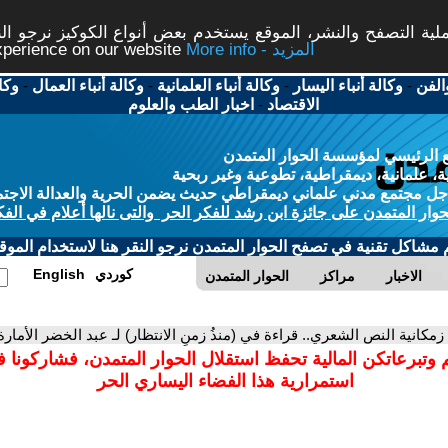
ة التصفح والنشر، الموقع يستخدم بعض أنواع الكوكيز نرجو النق
More info - المزيد
experience on our website
الفن
-
وكالة أنباء اليسار
-
وكالة أنباء العلمانية
-
وكالة أنباء العمال
-
وكا
الاقتصاد
-
اخبار الطب والعلوم
 الرئيسي لمؤسسة الحوار المتمدن
، علمانية، ديمقراطية، تطوعية وغير ربحية
ل مجتمع مدني علماني ديمقراطي حديث يضمن الحرية والعدالة الاجتم
حوار المتمدن على جائزة ابن رشد للفكر الحر والتى نالها أعلام في الفك
م مشاكل تقنية في تصفح الحوار المتمدن نرجو النقر هنا لاستخدام الموقع
كوردي
English
الاخبار
مراكز
الحوار المتمدن
 زمكانية النص الشعري.. قراءة في (منذُ زمنِ الانتظار) لـ عبد الخضر الأمارة
 وتبرعاتكن المالية تحفظ استقلال الحوار المتمدن، فشاركونا 
استمرارية هذا الفضاء اليساري الحر