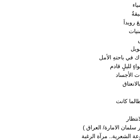
ياء
قةُ
َ رويداَ
منيات
ويل
ك في باحتهِ الأمل
ءٍ لليلٍ قادم
ت الأجساد
الانعتاق
الما كانت
نتظار
سلمان الامارة/ العراق )
ة الشعرية.. مرآة الرغبة