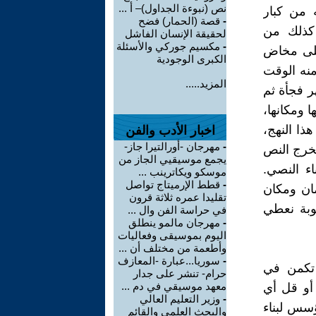
نص (نبوءة الجداول)– أ ...
 من كبار
-
قصة (الحمار) فضح
 كذلك من
لحقيقة الإنسان الفاشل
-
مكسيم جوركي والأسئلة
 على مخاض
الكبرى الوجودية
نه الوقت
المزيد.....
ر فجأة ثم
 ومكانها،
ذا النهج،
اخبار الأدب والفن
-
مهرجان -أورالتيرا جاز-
يخرج النص
يجمع موسيقيي الجاز من
ء النصي.
موسكو ويكاترينب ...
-
قطط الإرميتاج تواصل
ان ومكان
تقليدا عمره ثلاثة قرون
جوبة نعطي
في حراسة الفن وال ...
-
مهرجان مالمو ينطلق
اليوم بموسيقى وفعاليات
وأطعمة من مختلف أن ...
-
سوريا...عبارة -المعازف
ه تكمن في
حرام- تنشر على جدار
معهد موسيقي في دم ...
 أو قل أي
-
وزير التعليم العالي
ؤسس لبناء
والبحث العلمي والقائم