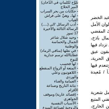
تلوَّح لكلماتٍ في الدّخان)
لأمير الحلاج
-
حكايات من بحر السراب
-
لها.. وهيَّ على فراش
عبد الخضر
الغياب
وان الأمل
-
أدب الرسائل ‘الى (.....)
الرسالة الثالثة والأخيرة
لك المفضي
17 تموز
-
وحيد شلال شاعر
مال باذخ،
الجمال والحماسة
زداد فيها
والوطنية
-
في نصّها (منافي الرماد)
شقون عبق
عطاياالله ترسم جدارية
 الحرية،
للبوح
-
لها فحسب
نعدم فيها
-
المتعة أو الزواج المنقطع
 / مُعبدة
-
اللاهوتيون وعلي
والوردي
-
العمامة والغناء
-
نتانة التاريخ وصناعة
الأقزام
جمل شعرية
-
(قصائد عارية) وموقف
الجواهري
ني المتبع
-
الأسباب النفسية
ن الخارج،
والروحية لصناعة المبدع