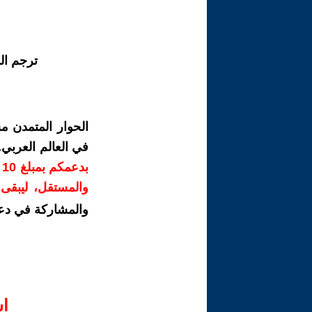
ترجم ال
الحوار المتمدن م
في العالم العربي
ب
والمستقل، ليبقى ص
والمشاركة في دع
ا‫