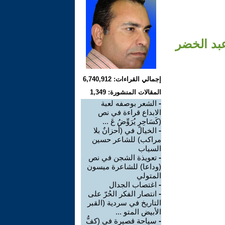
عبد الخضر
إجمالي القراءات: 6,740,912
المقالات المنشورة: 1,349
-
الشعر بوصفه لعبة
الابداع قراءة في نص
(كَسَاحِرٍ يُرَوِّضُ عَ ...
-
الخيال في (أحزانٌ بلا
مراكب) للشاعر حسين
السياب
-
تعويذة الشجن في نص
(وداعا) للشاعرة ميسون
المتولي
-
اغتصاب الجدال
-
انتصار الفكر الحُرّ على
التاريخ في سردية (القبر
الأبيض المتو ...
-
سياحة قصيرة في (كفُّ