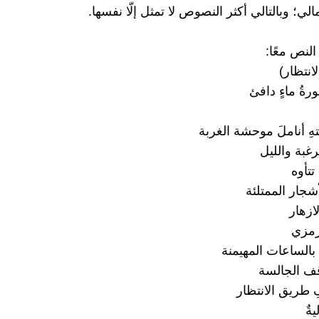
لي؛ وبالتالي أكثر النصوص لا تمثل إلّا نفسها.
النص معًا:
لانتظار)
ورةُ ماءٍ دافئ
ِ أناملَ موحشة الغربة
غبة والليل
تتأوه
شجار الممتلئة
لازهار
رمزي
بالساعات المهيمنة
ف الجالسة
 طريق الانتظار
ةٌ