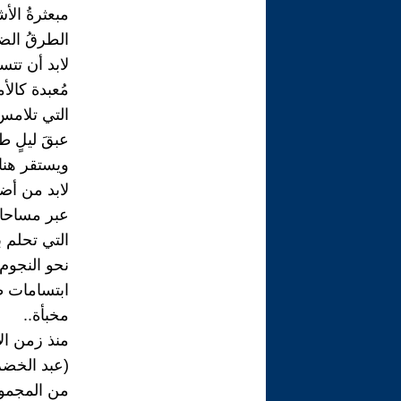
مبعثرةُ الأش
الطرقُ الضي
لابد أن تتسع
مُعبدة كالأ
التي تلامس
عبقَ ليلٍ ط
ويستقر هنا
لابد من أضوا
عبر مساحا
التي تحلم ب
نحو النجوم
ابتسامات ط
مخبأة..
منذ زمن الا
(عبد الخضر 
من المجموع