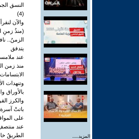
النسق الجما
(4)
والآن لنقرأ 
(منذُ زمنِ ا
الزمنُ.. ناف
يتدفق
عند ملامسته
منذ زمن الر
الابتسامات 
وتنهدات الأ
بالأوراق وا
والكرز الق
باتتْ آسرة 
على المواق
عند منتصفِ
الطريقُ خالي
المزيد.....