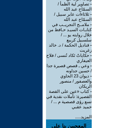
-
تصاوير لية الظمأ /
السمّاح عبد الله
-
ثلاثاءات عابر سبيل /
السمّاح عبد الله
-
ملامــح التجريــب في
كتابـات السيـد حـافظ من
خلال روايته يو ... /
سلسبيل كريبع
-
قناديل الحكمة / د. خالد
زغريت
-
حكاياتْ تَكاد تُنسى / فلاح
العيفاري
-
وعي ـ قصص قصيرة جدا
/ حسين جداونه
-
ديوان 23 الحاوي
والعصفور / منصور
الريكان
-
كتاب «عين على القصة
القصيرة: تأملات نقدية في
تسع رؤى قصصية م ... /
حميد عقبي
المزيد.....
المعجبين بنا على