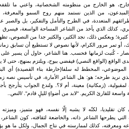
خارج، هو الخارج من منظومته الشخصانية، واعني ما تلقفه
المبدعون، من الذين نستمد منهم روح السمو والمعرفة،
رائقهم المتعددة، في الطرح والتأمل والتفكير، بل والصبر
ري، كذلك الذي يأخذ من الشاعر المساحة الواسعة، فيسرق م
كثيرة؛ وبعكس ذلك، نجد الكثير، والكثير جدا من النصوص، تظه
، أو تمر مرور الكرام، لأنها نصوص لا تستطيع أن تسابق زمانها
ختصار - كُتبت لزمانها فحسب. هنا الشاعر، حاول أن يسير على ه
دى الواقع (الواقع النصي) فيفضي ببوح، ويلتزم بمنهج، حتى لا 
الموضوعي، المخطط له سلفا(خارطة بناء القصيدة) أي البنا
لذي نريد طرحه؛ هو: هل الشاعر الأمارة، في تأسيس نصه زم
مقبولية، (زمكانية) معينة، أم لا؟. ولندع الجواب يتأرجح بأ
واسعة للقارئ الكريم. "لابد من أضواءٍ لليلٍ قادم". /النص..
كان تقليديا، لكنّه لا يشبه إلّا نفسه، فهو متميز، وميزت
التي يطرحها الشاعر ذاته، والخاضعة لثقافته، كون الشاعر،
اعه ومعرفته، كذلك لممارسته في نتاج الجمال، ولكل ما هو ي