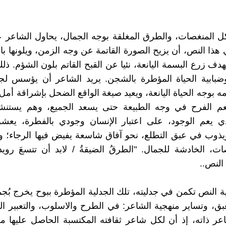
كل المنغصات، والطرق المغلقة بوجه الجمال، يحاول الشاعر 
 هذا النص، أن يزيح الصورة القاتمة عن وجه الزمن، ويلونها بال
دف زرع البسمة اليانعة، نئيا عن القبح القاتم بلون الشؤم. ذ
وضبابية الحياة المؤطرة بالشجن. يريد الشاعر أن يؤسس لج
 بوجه الحياة اليانعة، ويعيد صيغة الواقع الضحل بإشراقة أمل ت
يعم الفرح في وجه الطبيعة حتى يسعد الجميع، وهم يستن
ذي يعم الوجود، على اعتبار الإنسان وجودي بالفطرة، يعشق
 ويذوب في عبق التطلع، نحو آفاق شاسعة يفيض فيها الرجاء؛ وت
ت، الخادشة للجمال. "الطرقُ الضيقةُ / لابد أن تتسعَ رويداَ
 النص..
ة النص تكمن في جدليته، تلك الجدلية المؤطرة ببوح يخرج بُ
بق، وتساير منهجية الشاعر: في الطرح والاسلوب، والتعبير الف
اعر ذاته، إذ أن لكل شاعر ثقافته المكتسبة الحاصل عليها م