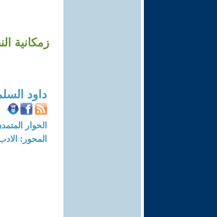
زمكانية الن
داود السل
الحوار المتمدن-العدد: 8168 - 24
المحور: الادب