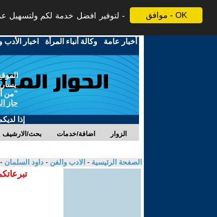
موافق - OK
لتوفير افضل خدمة لكم ولتسهيل عملي
أخبار عامة
-
وكالة أنباء المرأة
-
اخبار الأدب و
الموقع
يسارية
"من أج
حاز ال
إذا لديك
الزوار
اضافة/خدمات
بحث/الارشيف
الصفحة الرئيسية
-
الادب والفن
-
داود السلمان
-
تبرعاتكم