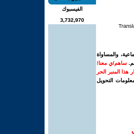
الفيسبوك
3,732,970
Transl
اعية، والمساواة
م.
ساهم/ي معنا!
رار هذا المنبر الحر
معلومات التحويل