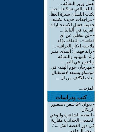
بعمل وزير الثقافة ...
-
اللغة التي تسكننا.. حين
يكتب اللسان سيرة العقل
-
مراجعات جديدة تكشف
حقيقة فشل الاستخبارات
الغربية في ألبانيا ...
-
«لن نتخلى عن أي
قطعة».. الثقافة تؤكد
ملاحقة الآثار العراقية ...
-
رائد فهمي: المدى منبر
رائد للمهنية والثقافة
والتنوير في العر ...
-
مهرجان -يوم الهند- في
موسكو يستعد لاستقبال
مئات الآلاف من ال ...
المزيد.....
كتب ودراسات
-
ديوان 24 شعر / منصور
الريكان
-
القصة الشاعرة والوعي
الجمعي الحداثي/ مقاربة
في دور القصة الش ... /
ربيحة الرفاعي