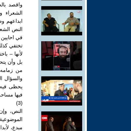
واقصد بال
الشعراء و
ابداعهم وط
النص الشع
في احايين 
تختفي كذلك
لأنها – با
بل وأن يتح
من زمامه 
والسؤال ا
يحظى فيه ل
فيها مساحة 
(3)
النص، وإن 
الموضوعية 
مبدع، لأبد