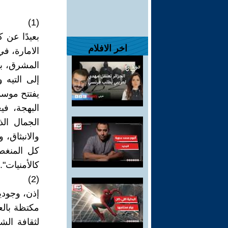
(1)
بعيدًا عن 
اخر الافلام
الامارة، في
المشرق، به
إلى التيه 
يفتتح موسمه
البهجة، ف
الجمال ال
والانبثاق،
كل المنغصا
كالأمنيات".
(2)
إذن، وجودي
مكتظة بالع
لثقافة الش