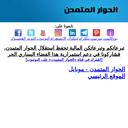
تابعونا على:
بودكاست
بنترست
تيلكرام
لينكدإن
الانستغرام
اليوتيوب
التويتر
الفيسبوك
تبرعاتكم وتبرعاتكن المالية تحفظ استقلال الحوار المتمدن،
فشاركونا في دعم استمرارية هذا الفضاء اليساري الحر
[اشترك في قناة ‫«الحوار المتمدن» على اليوتيوب]
الحوار المتمدن - موبايل
الموقع الرئيسي