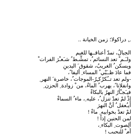
..ِ دراكولا؛ زمن الخيانة ..
الجبالُ، تمدّ أعناقــها للغيم
ولـَـم ْ تعد النسائم ُ، تمشِّـط ُ شـَعـْرَ الفرات ْ
ويسكن ُ الغريبُ، شقوق َ اليدينِ
فما عادَ ظــَبْي ُ المساء ِ أليفا ً،
-ولم تعد تــُكرْكـِرُ-الموجات ُ، خاصرة َ النهر ِ
وانفلاتا ً، يهرب ُ الماءُ، من ْ زوادة ِ الحزن ِ
فيـَجـْأرُ النهرُ بالبكاءْ
إذْ لمْ تعدْ تنزل ُ، عليه ِ، ماء ُ السماءْ
أيـُعقل ُ أنَّ النهرَ
لمْ تعدْ بخوابيه ِ ماءْ !
لمن الحنين إذاً !
ألِصوت ِ البكاء ِ،
أم ْ للنحيب !