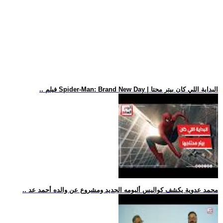
.. فيلم Spider-Man: Brand New Day | البداية اللي كان بيتر محتا
.. محمد عدوية يكشف كواليس ألبومه الجديد ومشروع عن والده أحمد عد