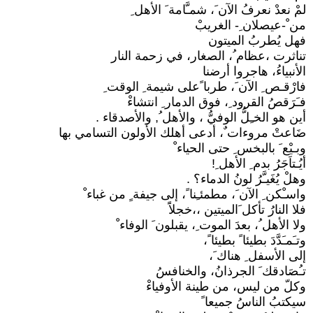
لمْ نعدْ نعرفُ الآن َ، شمـَّامة َ الأهل ِ
من ْ-عيصلان ِ- الغريبْ
فهل يُطربُ الميتون
تناثرت ،عظام ُ، الصغار، في زحمة النار
الأنبياءُ، هاجروا أرضنا
فارْقـص ِ الآن َ، طربا ًعلى شيمة ِ الوقت ِ
فـَرَقصُ القرود ِ، فوق الدمار ِ انتشاءْ
أين هو الخـِلُّ الوفيُّ ، والأهل ُ, والأصدقاء .
ضَاعتْ مروءات ٌ، أدعى أهلك الأولون التسامي بها
وبـيْع َ بالبخس ِ حتى الحياء ْ
أيُـتاَجَرُ بدم ِ الأهل ِ!
وهلْ يُغَيـَّرُ لونُ الدماء؟ .
واسـْكن ِ الآن َ، مطمئـِنا ً، إلى جيفة ٍ من غباء ْ
فلا النارُ تأكل َالميتين ،،خجلاًَ
ولا الأهل ُ، بعدَ الموت ِ، يقبلون َ الوفاء ْ
وتـَمـَدَّدَ بطيئا ً بطيئا ً،
إلى الأسفل ِ هناك َ،
تـُصَادقك َ الجرذانُ، والخنافسُ
وكلّ من ليس، من طينة الأوفياءْ
سيكتبُ الناسُ جميعا ً