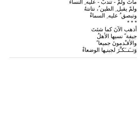
ماتَ ولمْ - تندبْ - عليه ِ النساءْ
ولمْ يقبل ِ الطين ُ، نتانتهُ
وتبصق ُ عليه ِ السماءْ
* * *
أذهب الآنَ كما شئتَ
جيفة ً نسيها الأهلُ
والأقـْدمونَ جميعا ً
وَتــَنــَكـَّرَ لجبنـِها الوضعاءْ