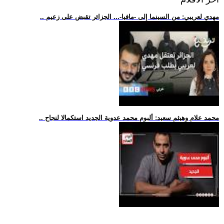
.. مهدي لعريبي: من السينما إلى -مافيا-... الجزائر تقبض على زعيم
.. محمد علام وهيثم سعيد: ألبوم محمد عدوية الجديد استكمالا لنجاح