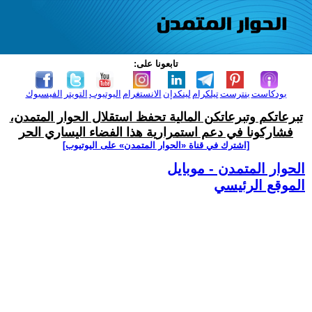
تابعونا على:
بودكاست
بنترست
تيلكرام
لينكدإن
الانستغرام
اليوتيوب
التويتر
الفيسبوك
تبرعاتكم وتبرعاتكن المالية تحفظ استقلال الحوار المتمدن،
فشاركونا في دعم استمرارية هذا الفضاء اليساري الحر
[اشترك في قناة ‫«الحوار المتمدن» على اليوتيوب]
الحوار المتمدن - موبايل
الموقع الرئيسي