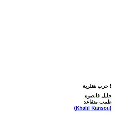
حرب هتلرية !
خليل قانصوه
طبيب متقاعد
(Khalil Kansou)