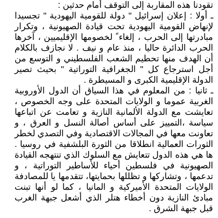
تقودنا هذه المقاربة إلى التوقف أمام حدثين :
ـ أولا : إعلان إسرائيل " دولة للقومية اليهودية " تجسيدا
لإنهاض القومية اليهودية تحت قيادة الصهيونية ، وتكرار
مبادرتها إلى الحرب ، إلغاء ً لخصومها الإقليميين ، آخرها
الحرب الدائرة حاليا ، منذ عام و نيف . لا نجازف بالكلام
أن الهدف منها تحطيم الشعب الفلسطيني و التوسع من
أجل استرجاع كل " الجغرافية التوراتية " بحيث تصير
الدولة الإقليمية الكبرى و المسيطرة .
ـ ثانيا : من المعلوم في هذا السياق أن الدول الأوروبية
الغربية عموما و الولايات المتحدة على وجه الخصوص ،
تعايشت مع الدولة الألمانية النازية و تعامت عن اتباعها
سياسة ،التمييز على أساس أصالة النسل و العرق ، و
تعاونت معها في المجالات الاقتصادية وفي التصدي لخطر
الثورات العمالية انطلاقا من الثورة البلشفية في روسيا .
ها هي هذه الدول تتعايش مع السلوك الذي تنتهجه القيادة
الصهيونية في فلسطين أحياء للأساطير التوراتية ، و
تدعمها ، وتشاركها و تظللها بحمايتها، تتقدمها يا للمصادفة
الولايات المتحدة الأميركية و المانيا ، كما لو أنها تبنت
مبادئ النازية دون أخطاء هتلر الذي أشعل جبهة الغرب
قبل جبهة الشرق .