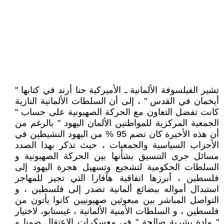
تشير الفيلسوفة الألمانية ـ الأميركية حنا أرند في كتابها "
أيخمان في القدس " ، إلى أن السلطات الألمانية النازية
كانت تفضل التعاون مع الحركة الصهيونية على حساب "
الجمعية المركزية للمواطنين الألمان اليهود " بالرغم من
أن هذه الأخيرة كان تضم 95 % من اليهود النشيطين في
الأحزاب السياسية والجمعيات ، حيث تذكر بهذا الصدد
مسائل جرى التنسيق بشأنها بين الحركة الصهيونية و
السلطات الحكومية لتشجيع وتسهيل هجرة اليهود إلى
فلسطين ، أبرزها اتفاقية هآفارا التي تجيز للمهاجر
استبدال أمواله ببضائع ألمانية تصدر إلى فلسطين ، و
التواصل المباشر بين مبعوثين صهيونيين كانوا يأتون من
فلسطين ، و السلطات الأمنية الألمانية ، غيستابو، لاختيار
" مادة بشرية صالحة " في معسكرات الاعتقال ضمنا و