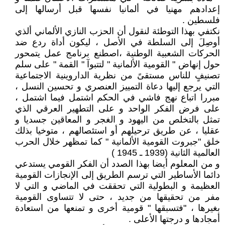
إعدادهم مهنيا في ألمانيا نفسها قبل أرسالها إلى
فلسطين .
نكتفي بهذا التوطئة لنقول أن الحزب النازي الألماني ألذي
أوصِلَ إلى السلطة في الأصل ، ليكون أداة ردع ضد
الحركات الشعبية الوطنية ،اصطنع برنامج عمل يتمحور
حول إنهاض " القومية الألمانية " لتتبوآ " القمة " على سلم
تصنيفٍ للناس مستقىً من نظرية الداروينية الاجتماعية
التي يرجع إليها دعاة التمييز العنصري و تحسين النسل ،
مبررا اتباع نهج فاشي في الحكم اشتمل فيما اشتمل ،
على فرض الفكر الواحد و على التطهير العرقي الذي
تمثل بالتخلص من اليهود و الغجر و المعاقين جسديا و
عقليا ، عن طريق ترحيلهم أو استئصالهم ، متوخيا بذلك
خلق "جبروت القومية الألمانية " كما تمظهر خلال الحرب
العالمية الثانية (1939 ـ 1945 )
و من المعلوم أيضا بهذا الصدد أن الفكر القومي يستدعي
دائما الأساطير التي ترسم الطريق إلى الإنجازات القومية
العظيمة و البطولية التي تحققت في الماضي و التي لا
مفر من تحقيقها من جديد ، حتى لا تتساوى القومية
بغيرها ، "فتسبقها " قومية أخرى و تمنعها من استعادة
أمجادها و درجتها الأعلى .