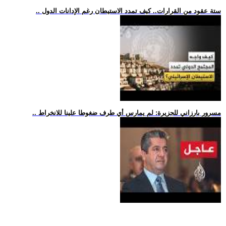
.. ستة عقود من القرارات.. كيف تمدد الاستيطان رغم الإدانات الدول
.. مسرور بارزاني للجزيرة: لم يمارس أي طرف ضغوطا علينا للانخراط