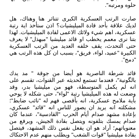
حلوه ومرتبه".
صارت الرتب العسكرية الكبرى تتناثر هنا وهناك، هل
لديك علاقة بأحد قادة الميليشيات؟ اذن ستأخذ اية رتبة
عسكرية، اهم شيء ولائك الاعمى لقادة الميليشيات. لهذا
بتنا نرى معمم يخطب او قائد ميليشيا "مبهذل" لا يعرف
حتى التحدث، يقف خلفه العديد من الرتب العسكرية
الكبيرة "عميد، لواء، فريق"، بسبب ان كل هذه الرتب هي
"دمج".
قائد شرطة الناصرية هو أيضا من جوقة " مد يدك
بالگونية"، فعندما تستمع لحديثه عبر القنوات، تقسم على
انه لم يكمل المتوسطة، فهو من ميليشيا بدر، وقد
وضعت له هذه الميليشيا رتبة "لواء"، حتى شكله لا يوحي
بأية ملامح عسكرية، انه بأقصى فهم له "نائب ضابط"؛
مشكلته انه يريد ان يصور للناس انه "قائد" عسكري،
بإعادة مشهد صدام أيام الحرب "القادسية"، عندما كان
صدام يمسك بتلفونه ويتصل بقادة الجيش، ويرفع من
معنوياتهم؛ أراد هو ان يفعل نفس ذلك المشهد، فيتصل
بقادة ميليشيا "قوات الشغب" ويطلب منهم عدم الاحتكاك