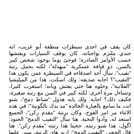
كان يقف في احدى سيطرات منطقة أبو غريب، انه
جندي ملتزم بواجباته، كان يوقف السيارات ويفتشها
حسب الأوامر الصادرة؛ فوجئ يوما بوجود شخص كبير
بالسن، ذو قيافة عسكرية "مبهذلة"، لكنه يحمل رتبة
"نقيب"، سأل أحد اصدقاءه في السيطرة عمن يكون هذا
"النقيب"؟ اجابه صديقه: ولك اسكت، هذا من الميليشيا
"الفلانية"، وخلوه هنا حتى يفتش ويانه؛ استغرب كثيرا،
وتساءل مرة أخرى: لكنه كبير في السن مع رتبة صغيرة،
فكيف ذلك؟ اجابه: ولك يابه هذول "ضباط دمج"، شنو
انت ما سامع بالعبارة الخالدة "مد يدك بالگونية"؛ في هذه
الاثناء مر امر الفوج، وكان برتبة "مقدم ركن"، الجميع
استعد له، وأدوا التحية. هنا سأل "النقيب الدمج" الجنود:
اگول، هذا شنو رتبته. حجينا هذا رتبته "مقدم ركن". هنا
قال الحجي "النقيب الدمج": اريد هاي الرتبة، مبين عليها