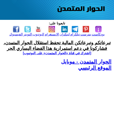
تابعونا على:
بودكاست
بنترست
تيلكرام
لينكدإن
الانستغرام
اليوتيوب
التويتر
الفيسبوك
تبرعاتكم وتبرعاتكن المالية تحفظ استقلال الحوار المتمدن،
فشاركونا في دعم استمرارية هذا الفضاء اليساري الحر
[اشترك في قناة ‫«الحوار المتمدن» على اليوتيوب]
الحوار المتمدن - موبايل
الموقع الرئيسي